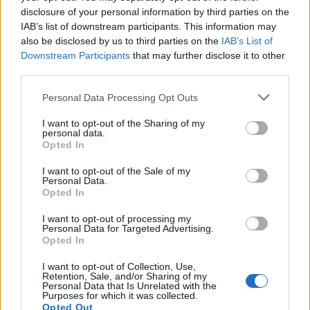
Elymarghe
:
Buona serata 🤗
disclosure of your personal information by third parties on the
1
IAB’s list of downstream participants. This information may
12 Febbraio 2021 alle ore 19:13
also be disclosed by us to third parties on the
IAB’s List of
·
Ti stimo
·
Rispondi
Downstream Participants
that may further disclose it to other
third parties.
pecos
:
Buona serata cucciolotta 😊🥂🥂😘😘😘😘
1
Personal Data Processing Opt Outs
12 Febbraio 2021 alle ore 19:39
·
Ti stimo
·
Rispondi
I want to opt-out of the Sharing of my
personal data.
Opted In
pecos
:
ioveramente, solo affetto, nulla più 😊
1
I want to opt-out of the Sale of my
12 Febbraio 2021 alle ore 19:51
Personal Data.
·
Ti stimo
·
Rispondi
Opted In
I want to opt-out of processing my
ioveramente
:
pecos
Personal Data for Targeted Advertising.
3
Opted In
12 Febbraio 2021 alle ore 19:57
·
Ti stimo
·
Rispondi
I want to opt-out of Collection, Use,
Retention, Sale, and/or Sharing of my
Personal Data that Is Unrelated with the
Pietranera
:
ioveramente ué tu qua stai ?
Purposes for which it was collected.
Bentornato uagliò ✌🏼💫
Opted Out