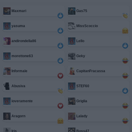
Maxmari
Gas75
yasuma
MissScoccio
andirondella86
Lello
morettone63
Geky
Informale
CapitanFracassa
Abusiva
STEF60
ioveramente
Griglia
Aragorn
Lalady
Iris
Boss47