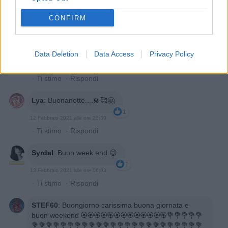
1
12 Febbraio 2021 alle ore 22:44
CONFIRM
·
Ti stimo
·
Rispondi
Pietranera
:
Piccire' ... buonanotte a domani 😘
Data Deletion
Data Access
Privacy Policy
1
12 Febbraio 2021 alle ore 22:44
·
Ti stimo
·
Rispondi
Lya
:
Buonanotte....💫🥰🤗
1
12 Febbraio 2021 alle ore 23:30
·
Ti stimo
·
Rispondi
Syrdal
:
Buon week end 😉
1
13 Febbraio 2021 alle ore 06:03
·
Ti stimo
·
Rispondi
STEF60
:
Buongiorno carissima buona giornata e
buon weekend 🏵️🏵️🏵️🏵️🏵️🏵️🏵️🏵️🏵️🏵️🏵️🏵️🏵️💐💐💐💐💐
💐💐💐💐💐💐💐💐💐💐💐💐💐💐💐💐💐💐💐💐💐💐💐💐