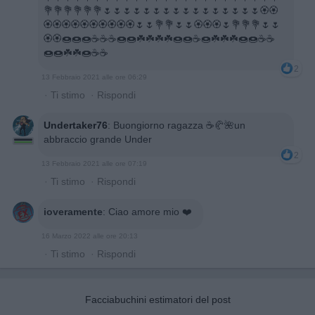
💐💐💐💐💐💐🌷🌷🌷🌷🌷🌷🌷🌷🌷🌷🌷🌷🌷🌷🌷🌷🏵️🏵️
🏵️🏵️🏵️🏵️🏵️🏵️🏵️🏵️🏵️🏵️🌷🌷💐💐🌷🌷🏵️🏵️🏵️🌷💐💐💐🌷🌷
🏵️🏵️🍩🍩🍩☕☕☕🍩🍩☘️☘️☘️☘️🍩🍩☕🍩☘️☘️☘️🍩🍩☕☕
🍩🍩☘️☘️🍩☕☕
2
13 Febbraio 2021 alle ore 06:29
·
Ti stimo
·
Rispondi
Undertaker76
:
Buongiorno ragazza ☕🥐🌺un
abbraccio grande Under
2
13 Febbraio 2021 alle ore 07:19
·
Ti stimo
·
Rispondi
ioveramente
:
Ciao amore mio ❤️
16 Marzo 2022 alle ore 20:13
·
Ti stimo
·
Rispondi
Facciabuchini estimatori del post