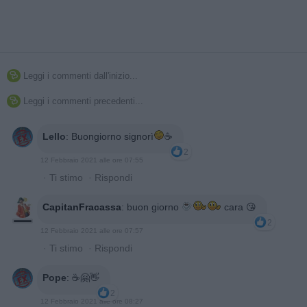
Leggi i commenti dall'inizio...

Leggi i commenti precedenti...

Lello
:
Buongiorno signorì
☕️
2
12 Febbraio 2021 alle ore 07:55
·
Ti stimo
·
Rispondi
CapitanFracassa
:
buon giorno
cara 😘
2
12 Febbraio 2021 alle ore 07:57
·
Ti stimo
·
Rispondi
Pope
:
☕️🤗👋
2
12 Febbraio 2021 alle ore 08:27