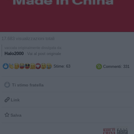
17.683 visualizzazioni totali
vaccata originalmente divulgata da:
Halo2000
·
Vai al post originale
Stime: 63
Commenti: 331

Ti stimo fratella

Link

Salva