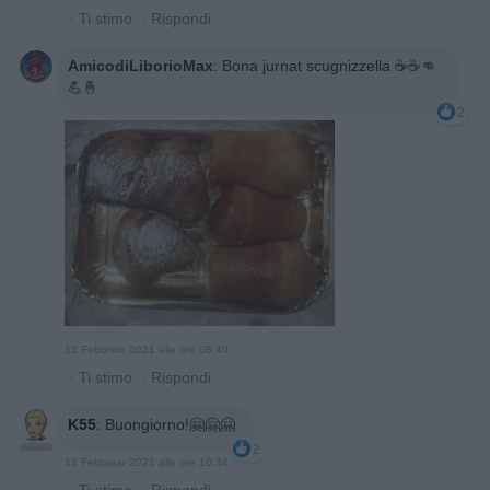
·
Ti stimo
·
Rispondi
AmicodiLiborioMax
:
Bona jurnat scugnizzella ☕☕👊
💪🤞
2
12 Febbraio 2021 alle ore 08:40
·
Ti stimo
·
Rispondi
K55
:
Buongiorno!🤗🤗🤗
2
12 Febbraio 2021 alle ore 10:34