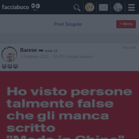

Post Singolo
≡ Menu
Vaccata
Barese
livello 13
1 Febbraio 2021
- 10.074 visualizzazioni
😹😹😹