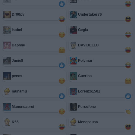
Dr00py
Undertaker76
isabel
Gegia
Daphne
DAVIDELLO
Junio8
Polymar
pecos
Guerino
munamu
Lorenzo1502
Manonsaprei
Persefone
K55
Menopausa