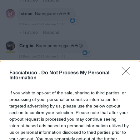
·
Ti stimo
·
Rispondi
Istrice
:
Buongiorno ☕☕☀
2
12 Febbraio 2021 alle ore 10:46
·
Ti stimo
·
Rispondi
Griglia
:
Buon pomeriggio ☕️☕️😘
2
12 Febbraio 2021 alle ore 14:41
·
Ti stimo
·
Rispondi
Facciabuco -
Do Not Process My Personal
Information
Guerino
:
2
12 Febbraio 2021 alle ore 16:20
If you wish to opt-out of the sale, sharing to third parties, or
·
Ti stimo
·
Rispondi
processing of your personal or sensitive information for
targeted advertising by us, please use the below opt-out
Gegia
:
Buon pomeriggio
section to confirm your selection. Please note that after your
1
opt-out request is processed you may continue seeing
12 Febbraio 2021 alle ore 16:34
interest-based ads based on personal information utilized by
·
Ti stimo
·
Rispondi
us or personal information disclosed to third parties prior to
your opt-out. You may separately opt-out of the further