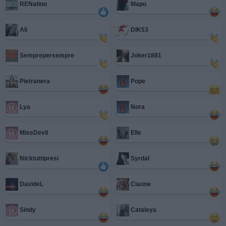
RENatino
Mapo
Ali
DIK53
Semprepersempre
Joker1881
Pietranera
Pope
Lya
Nora
MissDevil
Elle
Nicktuttipresi
Syrdal
DavideL
Ciaone
Sindy
Cataleya