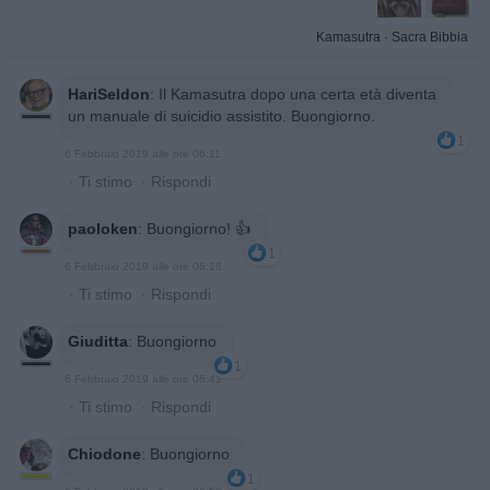
Kamasutra
·
Sacra Bibbia
HariSeldon
:
Il Kamasutra dopo una certa età diventa
un manuale di suicidio assistito. Buongiorno.
1
6 Febbraio 2019 alle ore 06:11
·
Ti stimo
·
Rispondi
paoloken
:
Buongiorno! 👍
1
6 Febbraio 2019 alle ore 06:16
·
Ti stimo
·
Rispondi
Giuditta
:
Buongiorno
1
6 Febbraio 2019 alle ore 06:41
·
Ti stimo
·
Rispondi
Chiodone
:
Buongiorno
1