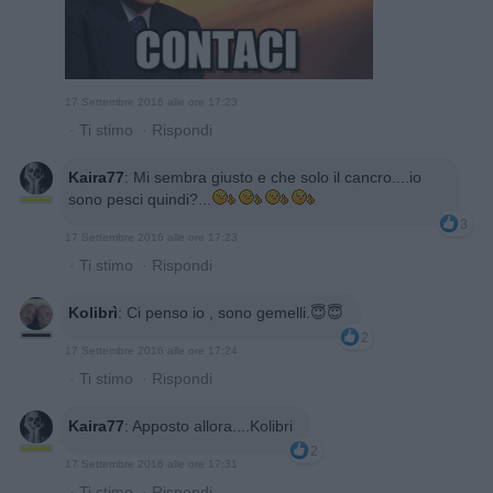
17 Settembre 2016 alle ore 17:23
·
Ti stimo
·
Rispondi
Kaira77
:
Mi sembra giusto e che solo il cancro....io
sono pesci quindi?...
3
17 Settembre 2016 alle ore 17:23
·
Ti stimo
·
Rispondi
Kolibrì
:
Ci penso io , sono gemelli.😇😇
2
17 Settembre 2016 alle ore 17:24
·
Ti stimo
·
Rispondi
Kaira77
:
Apposto allora....Kolibri
2
17 Settembre 2016 alle ore 17:31
·
Ti stimo
·
Rispondi