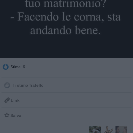
Stime: 6
Ti stimo fratello

Link

Salva