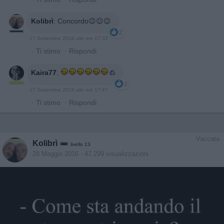
Kolibrì
:
Concordo😉😉😉
2
17 Settembre 2016 alle ore 17:32
·
Ti stimo
·
Rispondi
Kaira77
:
2
17 Settembre 2016 alle ore 17:47
·
Ti stimo
·
Rispondi
Vaccata
Kolibrì
livello 13
28 Maggio 2016
- 47.299 visualizzazioni