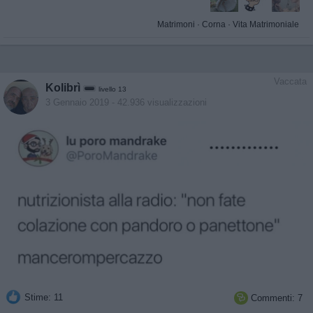
Matrimoni
·
Corna
·
Vita Matrimoniale
Vaccata
Kolibrì
livello 13
3 Gennaio 2019
- 42.936 visualizzazioni
Stime: 11
Commenti: 7
