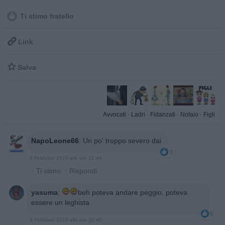
Ti stimo fratello

Link

Salva
Avvocati
·
Ladri
·
Fidanzati
·
Notaio
·
Figli
NapoLeone66
:
Un po' troppo severo dai
3
9 Febbraio 2019 alle ore 22:44
·
Ti stimo
·
Rispondi
yasuma
:
beh poteva andare peggio, poteva
essere un leghista
6
9 Febbraio 2019 alle ore 22:45