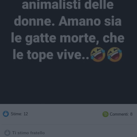
Stime: 12
Commenti: 8

Ti stimo fratello