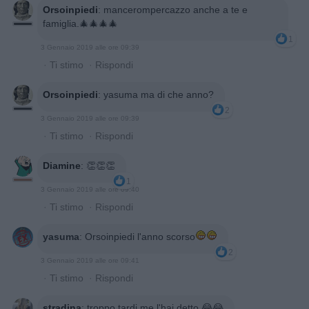
Orsoinpiedi
:
mancerompercazzo anche a te e
famiglia.🎄🎄🎄🎄
1
3 Gennaio 2019 alle ore 09:39
·
Ti stimo
·
Rispondi
Orsoinpiedi
:
yasuma ma di che anno?
2
3 Gennaio 2019 alle ore 09:39
·
Ti stimo
·
Rispondi
Diamine
:
👏👏👏
1
3 Gennaio 2019 alle ore 09:40
·
Ti stimo
·
Rispondi
yasuma
:
Orsoinpiedi l'anno scorso
2
3 Gennaio 2019 alle ore 09:41
·
Ti stimo
·
Rispondi
stradina
:
troppo tardi me l'hai detto 😂😂