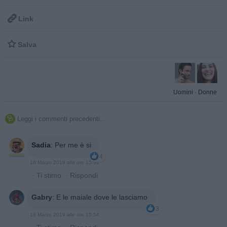

Link

Salva
Uomini
·
Donne
Leggi i commenti precedenti...

Sadia
:
Per me è si
4
16 Marzo 2019 alle ore 15:51
·
Ti stimo
·
Rispondi
Gabry
:
E le maiale dove le lasciamo
3
16 Marzo 2019 alle ore 15:54