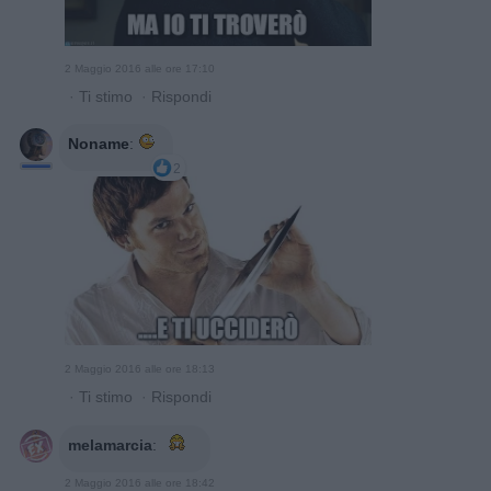
2 Maggio 2016 alle ore 17:10
·
Ti stimo
·
Rispondi
Noname
:
2
2 Maggio 2016 alle ore 18:13
·
Ti stimo
·
Rispondi
melamarcia
:
2 Maggio 2016 alle ore 18:42