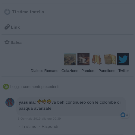
Ti stimo fratello

Link

Salva
Dialetto Romano
·
Colazione
·
Pandoro
·
Panettone
·
Twitter
Leggi i commenti precedenti...

yasuma
:
va beh continuero con le colombe di
pasqua avanzate
4
3 Gennaio 2019 alle ore 09:39
·
Ti stimo
·
Rispondi