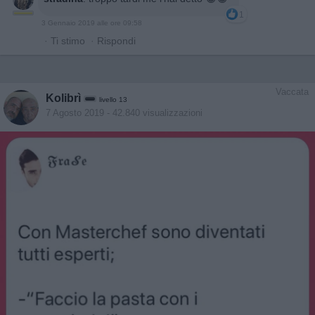
1
3 Gennaio 2019 alle ore 09:58
·
Ti stimo
·
Rispondi
Vaccata
Kolibrì
livello 13
7 Agosto 2019
- 42.840 visualizzazioni