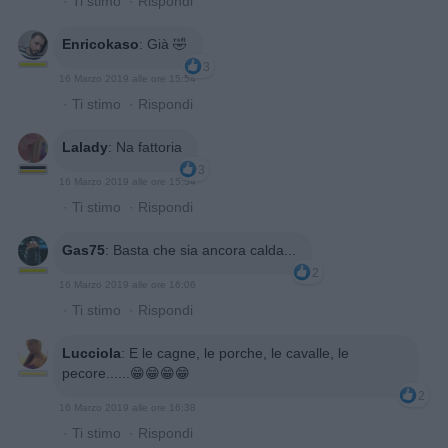
·
Ti stimo
·
Rispondi
Enricokaso
:
Già 🤣
3
16 Marzo 2019 alle ore 15:54
·
Ti stimo
·
Rispondi
Lalady
:
Na fattoria
3
16 Marzo 2019 alle ore 15:54
·
Ti stimo
·
Rispondi
Gas75
:
Basta che sia ancora calda...
2
16 Marzo 2019 alle ore 16:06
·
Ti stimo
·
Rispondi
Lucciola
:
E le cagne, le porche, le cavalle, le
pecore......😁😁😁😁
2
16 Marzo 2019 alle ore 16:38
·
Ti stimo
·
Rispondi