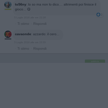
to56ny
:
lo so ma non lo dico.... altrimenti poi finisce il
gioco... 😋
3
5 Luglio 2016 alle ore 22:28
·
Ti stimo
·
Rispondi
cavaonde
:
azzardo: il cero...
5 Luglio 2016 alle ore 22:55
·
Ti stimo
·
Rispondi
pubblicità