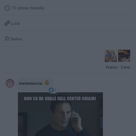
Ti stimo fratello

Link

Salva
Pranzo
·
Cena
melamarcia
:
4