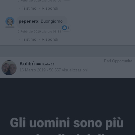
6 Febbraio 2019 alle ore 06:56
·
Ti stimo
·
Rispondi
pepenero
:
Buongiorno
1
6 Febbraio 2019 alle ore 08:38
·
Ti stimo
·
Rispondi
Pari Opportunità
Kolibrì
livello 13
16 Marzo 2019
- 50.557 visualizzazioni