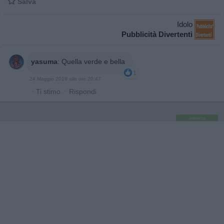

Salva
Idolo
Pubblicità Divertenti
yasuma
:
Quella verde e bella
1
24 Maggio 2019 alle ore 20:47
·
Ti stimo
·
Rispondi
pubblicità