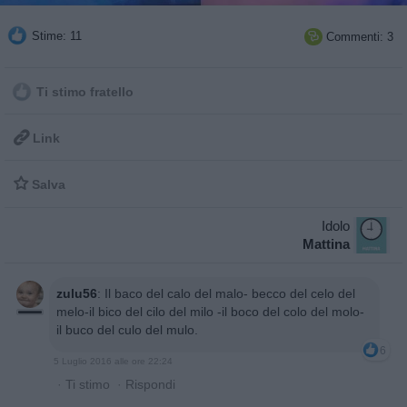
Stime: 11
Commenti: 3

Ti stimo fratello

Link

Salva
Idolo
Mattina
zulu56
:
Il baco del calo del malo- becco del celo del
melo-il bico del cilo del milo -il boco del colo del molo-
il buco del culo del mulo.
6
5 Luglio 2016 alle ore 22:24
·
Ti stimo
·
Rispondi