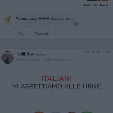
Masterchef
·
Pasta
Menopausa
:
😂😂😂 d'accordissimo
4
7 Agosto 2019 alle ore 23:00
·
Ti stimo
·
Rispondi
Pubblicità Divertente
Kolibrì
livello 13
24 Maggio 2019
- 42.409 visualizzazioni