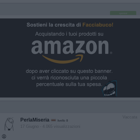
sponsor
Vaccata
PerlaMiseria
livello 8
17 Giugno
- 4.065 visualizzazioni
😩