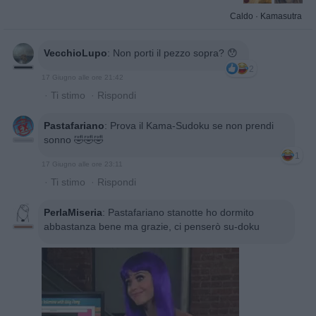
Caldo
·
Kamasutra
VecchioLupo
:
Non porti il pezzo sopra? 😯
2
17 Giugno alle ore 21:42
·
Ti stimo
·
Rispondi
Pastafariano
:
Prova il Kama-Sudoku se non prendi
sonno 🤣🤣🤣
1
17 Giugno alle ore 23:11
·
Ti stimo
·
Rispondi
PerlaMiseria
:
Pastafariano stanotte ho dormito
abbastanza bene ma grazie, ci penserò su-doku