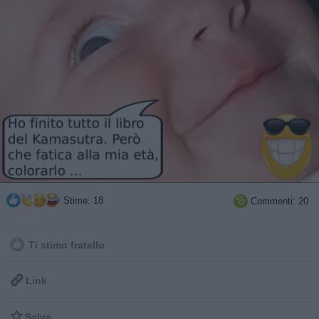
Stime: 18
Commenti: 20

Ti stimo fratello

Link

Salva