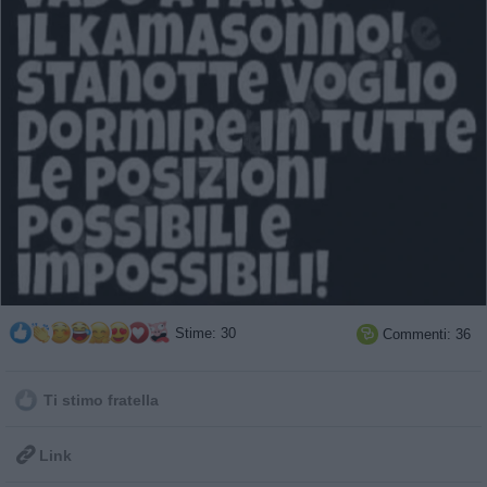
Stime: 30
Commenti: 36

Ti stimo fratella

Link