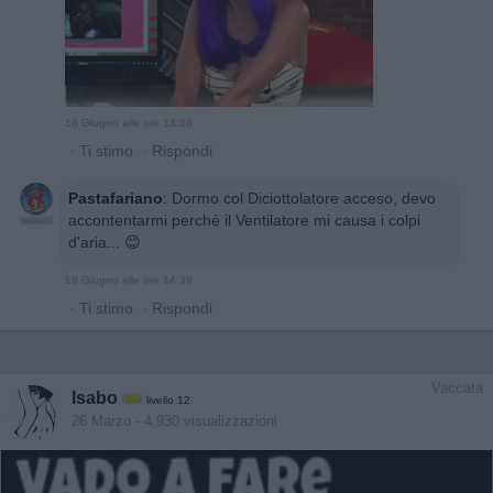
18 Giugno alle ore 13:58
·
Ti stimo
·
Rispondi
Pastafariano
:
Dormo col Diciottolatore acceso, devo
accontentarmi perché il Ventilatore mi causa i colpi
d'aria... 😊
18 Giugno alle ore 14:38
·
Ti stimo
·
Rispondi
Vaccata
Isabo
livello 12
26 Marzo
- 4.930 visualizzazioni