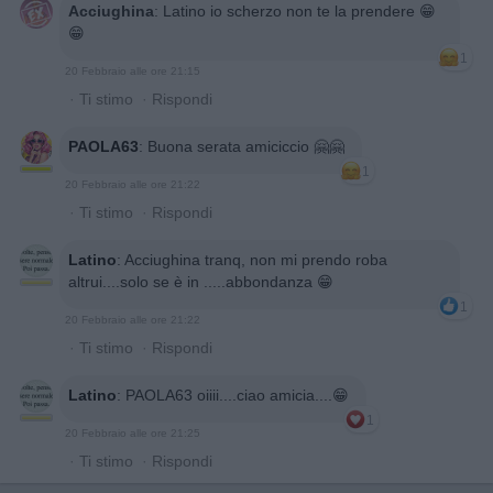
Acciughina
:
Latino io scherzo non te la prendere 😁
😁
1
20 Febbraio alle ore 21:15
·
Ti stimo
·
Rispondi
PAOLA63
:
Buona serata amiciccio 🤗🤗
1
20 Febbraio alle ore 21:22
·
Ti stimo
·
Rispondi
Latino
:
Acciughina tranq, non mi prendo roba
altrui....solo se è in .....abbondanza 😁
1
20 Febbraio alle ore 21:22
·
Ti stimo
·
Rispondi
Latino
:
PAOLA63 oiiii....ciao amicia....😁
1
20 Febbraio alle ore 21:25
·
Ti stimo
·
Rispondi