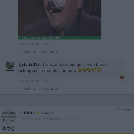
Animazione Leggera (0.13 Mb)
1 Marzo alle ore 18:58
·
Ti stimo
·
Rispondi
Dylan2017
:
TrafficantiDiIronia qui c'è un bravo
osteopata. Ti mando il numero
1
2 Marzo alle ore 07:50
·
Ti stimo
·
Rispondi
Vaccata
Latino
livello 11
20 Febbraio
- 3.804 visualizzazioni
😁😎☝️