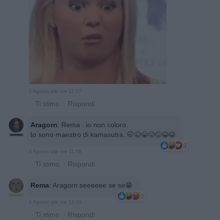
1 Agosto alle ore 11:27
·
Ti stimo
·
Rispondi
Aragorn
:
Rema ..io non coloro.
Io sono maestro di kamasutra..🤭😉😁😜😜😂😂
3
1 Agosto alle ore 11:59
·
Ti stimo
·
Rispondi
Rema
:
Aragorn seeeeee se se😁
3
1 Agosto alle ore 12:05
·
Ti stimo
·
Rispondi