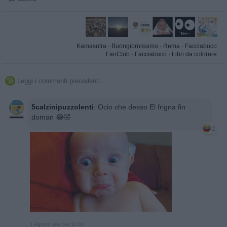
Kamasutra
·
Buongiornissimo
·
Rema
·
Facciabuco
FanClub
·
Facciabuco
·
Libri da colorare
Leggi i commenti precedenti...

5calzinipuzzolenti
:
Ocio che desso El frigna fin
doman 😂🤣
2
1 Agosto alle ore 11:01