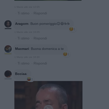
1 Marzo alle ore 12:05
·
Ti stimo
·
Rispondi
Aragorn
:
Buon pomeriggio😉😄☕️☕️
1
1 Marzo alle ore 16:05
·
Ti stimo
·
Rispondi
Maxmari
:
Buona domenica a te
1
1 Marzo alle ore 16:30
·
Ti stimo
·
Rispondi
Bociaa
:
1