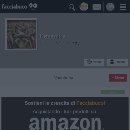

Kamasutra
Idolo della Community
Yeah
Bleah
Vaccheca
≡ Menu
sponsor