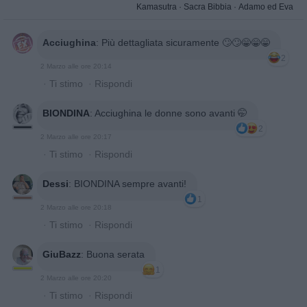
Kamasutra
·
Sacra Bibbia
·
Adamo ed Eva
Acciughina
:
Più dettagliata sicuramente 🙄🙄😁😁😁
2
2 Marzo alle ore 20:14
·
Ti stimo
·
Rispondi
BIONDINA
:
Acciughina le donne sono avanti 🤭
2
2 Marzo alle ore 20:17
·
Ti stimo
·
Rispondi
Dessi
:
BIONDINA sempre avanti!
1
2 Marzo alle ore 20:18
·
Ti stimo
·
Rispondi
GiuBazz
:
Buona serata
1
2 Marzo alle ore 20:20
·
Ti stimo
·
Rispondi