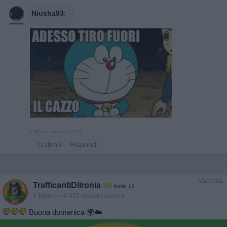
Niusha93
:
2 Marzo alle ore 21:11
·
Ti stimo
·
Rispondi
Vaccata
TrafficantiDiIronia
livello 12
1 Marzo
- 4.972 visualizzazioni
Buona domenica 🌍☁️