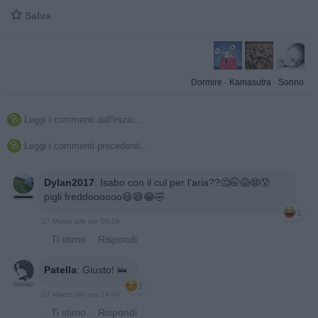

Salva
Dormire
·
Kamasutra
·
Sonno
Leggi i commenti dall'inizio...

Leggi i commenti precedenti...

Dylan2017
:
Isabo con il cul per l'aria??🤔🤭😱😨😰
pigli freddoooooo😆😅😂🤣
1
27 Marzo alle ore 08:29
·
Ti stimo
·
Rispondi
Patella
:
Giusto! 🛌
1
27 Marzo alle ore 14:46
·
Ti stimo
·
Rispondi