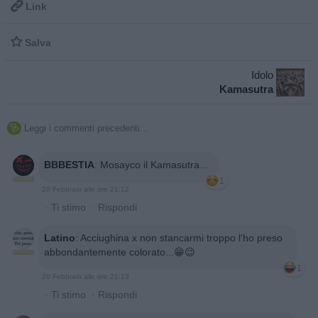

Link

Salva
Idolo
Kamasutra
Leggi i commenti precedenti...

BBBESTIA
:
Mosayco il Kamasutra...
1
20 Febbraio alle ore 21:12
·
Ti stimo
·
Rispondi
Latino
:
Acciughina x non stancarmi troppo l'ho preso
abbondantemente colorato...😁😉
1
20 Febbraio alle ore 21:13
·
Ti stimo
·
Rispondi