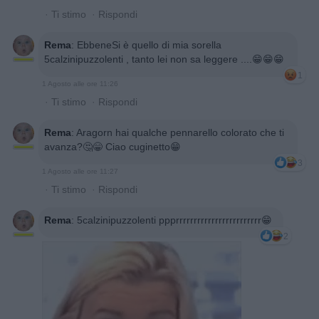
·
Ti stimo
·
Rispondi
Rema
:
EbbeneSi è quello di mia sorella
5calzinipuzzolenti , tanto lei non sa leggere ....😁😁😁
1
1 Agosto alle ore 11:26
·
Ti stimo
·
Rispondi
Rema
:
Aragorn hai qualche pennarello colorato che ti
avanza?🤔😁 Ciao cuginetto😁
3
1 Agosto alle ore 11:27
·
Ti stimo
·
Rispondi
Rema
:
5calzinipuzzolenti ppprrrrrrrrrrrrrrrrrrrrrrrr😁
2