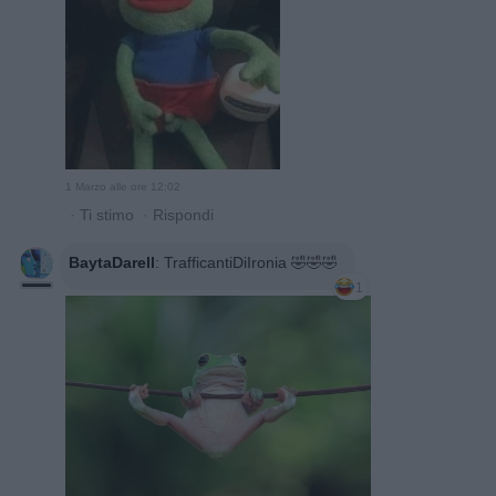
1 Marzo alle ore 12:02
·
Ti stimo
·
Rispondi
BaytaDarell
:
TrafficantiDiIronia 🤣🤣🤣
1