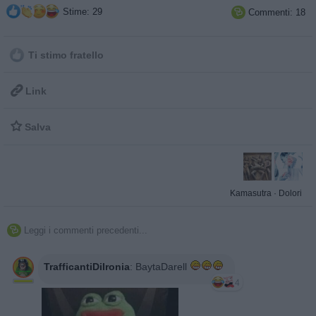
Stime: 29
Commenti: 18

Ti stimo fratello

Link

Salva
Kamasutra
·
Dolori
Leggi i commenti precedenti...

TrafficantiDiIronia
:
BaytaDarell
4