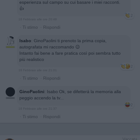
esperienza sul campo su cui basare i miei racconti.
👍
2
18 Febbraio alle ore 20:48
·
Ti stimo
·
Rispondi
Isabo
:
GinoPaolini ti prenoto la prima copia,
autografata mi raccomando 😉
Intanto fai bene a fare pratica così poi sembra tutto
più realistico
2
18 Febbraio alle ore 21:01
·
Ti stimo
·
Rispondi
GinoPaolini
:
Isabo Ok, se difetterá la memoria alla
peggio accendo la tv...
2
18 Febbraio alle ore 21:37
·
Ti stimo
·
Rispondi
Vaccata