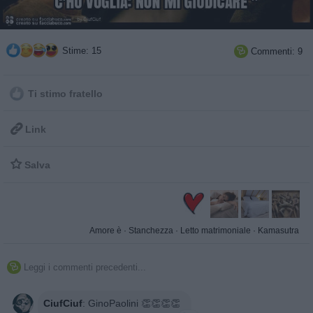
Stime: 15
Commenti: 9

Ti stimo fratello

Link

Salva
Amore è
·
Stanchezza
·
Letto matrimoniale
·
Kamasutra
Leggi i commenti precedenti...

CiufCiuf
:
GinoPaolini 👏👏👏👏