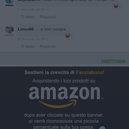
1
27 Marzo alle ore 18:31
·
Ti stimo
·
Rispondi
Linus60
:
....e non russare
1
28 Marzo alle ore 06:27
·
Ti stimo
·
Rispondi
sponsor