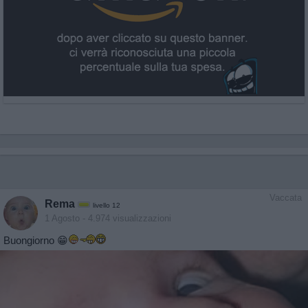
Vaccata
Rema
livello 12
1 Agosto
- 4.974 visualizzazioni
Buongiorno 😁