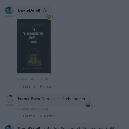
BaytaDarell
:
😉
1
27 Marzo alle ore 18:22
·
Ti stimo
·
Rispondi
Isabo
:
BaytaDarell chissà che numeri
1
27 Marzo alle ore 18:25
·
Ti stimo
·
Rispondi
BaytaDarell
:
Isabo In effetti apre tutto un mondo...🤣