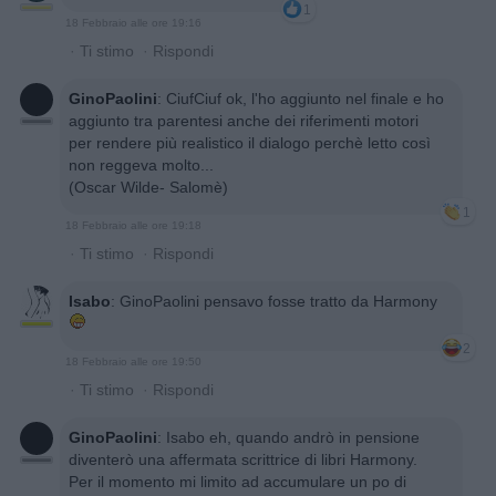
1
18 Febbraio alle ore 19:16
·
Ti stimo
·
Rispondi
GinoPaolini
:
CiufCiuf ok, l'ho aggiunto nel finale e ho
aggiunto tra parentesi anche dei riferimenti motori
per rendere più realistico il dialogo perchè letto così
non reggeva molto...
(Oscar Wilde- Salomè)
1
18 Febbraio alle ore 19:18
·
Ti stimo
·
Rispondi
Isabo
:
GinoPaolini pensavo fosse tratto da Harmony
2
18 Febbraio alle ore 19:50
·
Ti stimo
·
Rispondi
GinoPaolini
:
Isabo eh, quando andrò in pensione
diventerò una affermata scrittrice di libri Harmony.
Per il momento mi limito ad accumulare un po di