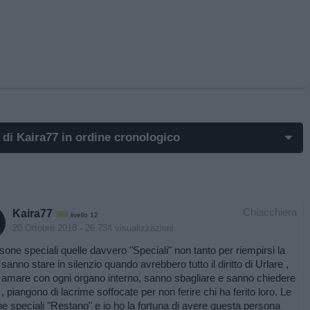
 di Kaira77 in ordine cronologico
st di Kaira77 più apprezzati
st di Kaira77 più visualizzati
Chiacchiera
Kaira77
livello 12
t in cui hanno evocato Kaira77
20 Ottobre 2018
- 26.734 visualizzazioni
sone speciali quelle davvero "Speciali" non tanto per riempirsi la
t commentati da Kaira77
sanno stare in silenzio quando avrebbero tutto il diritto di Urlare ,
amare con ogni organo interno, sanno sbagliare e sanno chiedere
mi post di Kaira77
, piangono di lacrime soffocate per non ferire chi ha ferito loro. Le
e speciali "Restano" e io ho la fortuna di avere questa persona