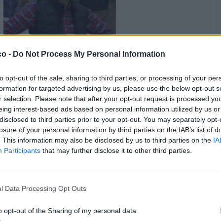
co -
Do Not Process My Personal Information
·
Ti stimo
·
Rispondi
4 Luglio 2020 alle ore 21:52
to opt-out of the sale, sharing to third parties, or processing of your per
formation for targeted advertising by us, please use the below opt-out s
OldWiz4rd
:
💀
r selection. Please note that after your opt-out request is processed y
eing interest-based ads based on personal information utilized by us or
·
Ti stimo
·
Rispondi
24 Gennaio 2021 alle ore 19:53
disclosed to third parties prior to your opt-out. You may separately opt-
losure of your personal information by third parties on the IAB’s list of
K55
:
❤️❤️❤️❤️❤️❤️
. This information may also be disclosed by us to third parties on the
IA
Manchi😓
Participants
that may further disclose it to other third parties.
·
Ti stimo
·
Rispondi
16 Giugno 2021 alle ore 09:55
K55
:
Dove seiiii?
l Data Processing Opt Outs
·
Ti stimo
·
Rispondi
2 Luglio 2021 alle ore 05:37
o opt-out of the Sharing of my personal data.