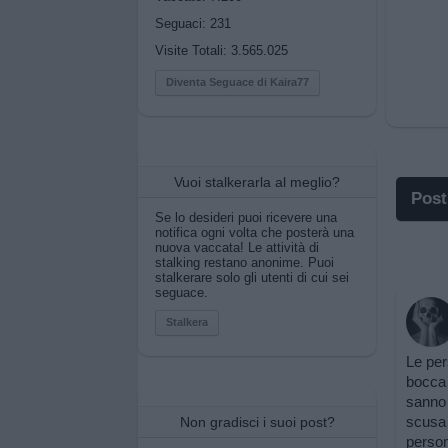
Seguaci:
231
Visite Totali: 3.565.025
Diventa Seguace di Kaira77
Vuoi stalkerarla al meglio?
Post
Se lo desideri puoi ricevere una
notifica ogni volta che posterà una
I po
nuova vaccata! Le attività di
stalking restano anonime. Puoi
stalkerare solo gli utenti di cui sei
I po
seguace.
Pos
Stalkera
Le per
Pos
bocca 
sanno 
Pri
scusa 
Non gradisci i suoi post?
person