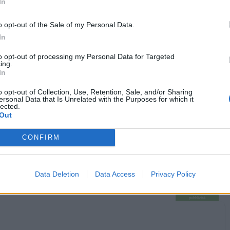
yasuma
:
In
o opt-out of the Sale of my Personal Data.
In
to opt-out of processing my Personal Data for Targeted
ing.
In
o opt-out of Collection, Use, Retention, Sale, and/or Sharing
ersonal Data that Is Unrelated with the Purposes for which it
lected.
Out
CONFIRM
·
Ti stimo
·
Rispondi
2 Febbraio 2023 alle ore 21:37
Data Deletion
Data Access
Privacy Policy
pubblicità