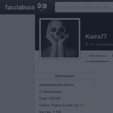
Kaira77
E' la convinz
Vaccheca
Informazioni
Apparentemente Donna
3° Generazione
Punti: 378.059
Cintura: Platino (Livello 12)
Vaccate: 7.200