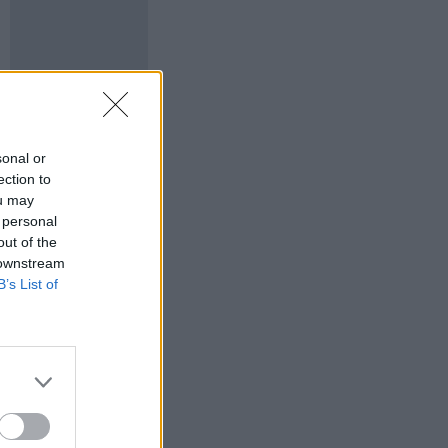
sonal or
ection to
ou may
 personal
out of the
 downstream
B’s List of