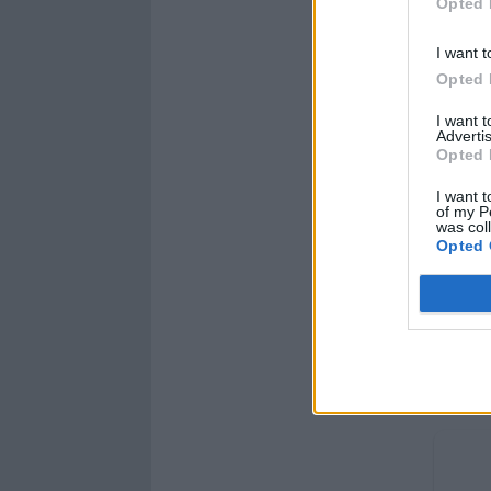
Opted 
I want t
Opted 
I want 
Advertis
Opted 
I want t
of my P
was col
Opted 