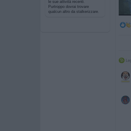
le sue attività recenti.
Purtroppo dovrai trovare
qualcun altro da stalkerizzare.
Leg
