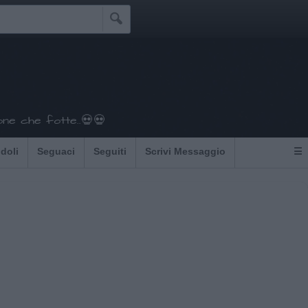

ione che fotte..💀💀
Idoli
Seguaci
Seguiti
Scrivi Messaggio
☰