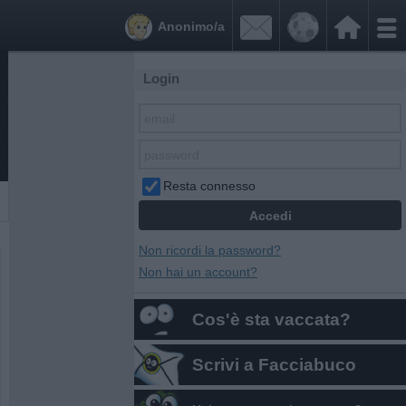


Anonimo/a
Login
Resta connesso
Non ricordi la password?
Non hai un account?
Cos'è sta vaccata?
Scrivi a Facciabuco