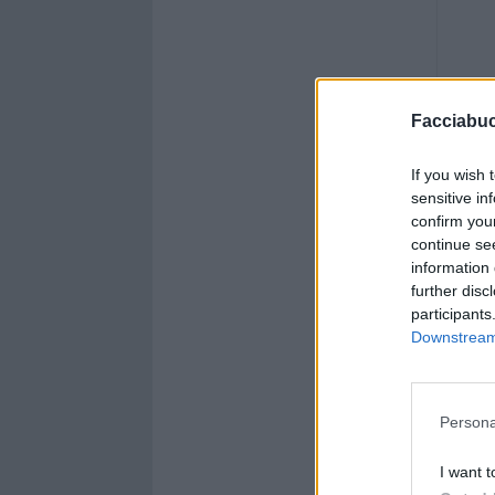
Facciabu
If you wish 
sensitive in
confirm you
continue se
information 
further disc
participants
Downstream 
Persona
I want t