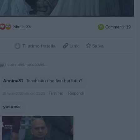
Stime: 35
Commenti: 19



Ti stimo fratella
Link
Salva
gi i commenti precedenti...
Annina81
:
Teschietta che fine hai fatto?
·
Ti stimo
·
Rispondi
10 Aprile 2020 alle ore 21:23
yasuma
: