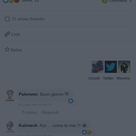
Stime: 13
Commenti: 3

Ti stimo fratello

Link

Salva
Uccelli
·
Twitter
·
Mamma
Palemmo
:
Buon giorno 👋
1
10 Luglio alle ore 08:19
·
Ti stimo
·
Rispondi
KalimerA
:
Azz ... come la mia !!! 😂
2
10 Luglio alle ore 08:45