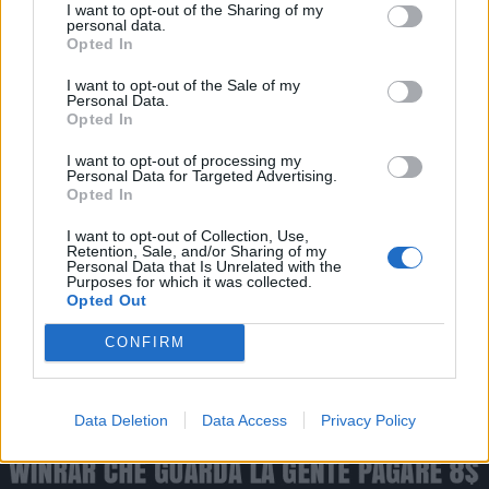
I want to opt-out of the Sharing of my
Quaranty
:
Dr00py
personal data.
1
Opted In
I want to opt-out of the Sale of my
Personal Data.
Opted In
I want to opt-out of processing my
Personal Data for Targeted Advertising.
Opted In
I want to opt-out of Collection, Use,
Retention, Sale, and/or Sharing of my
Personal Data that Is Unrelated with the
9 Maggio 2025 alle ore 22:01
Purposes for which it was collected.
·
Ti stimo
·
Rispondi
Opted Out
CONFIRM
Vaccata
IzNoGud78
livello 7
1 Aprile 2025
- 4.035 visualizzazioni
Data Deletion
Data Access
Privacy Policy