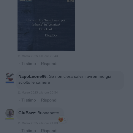
11 Marzo 2025 alle ore 20:43
·
Ti stimo
·
Rispondi
NapoLeone66
:
Se non c'era salvini avremmo già
sciolto le camere
11 Marzo 2025 alle ore 20:54
·
Ti stimo
·
Rispondi
GiuBazz
:
Buonanotte
1
11 Marzo 2025 alle ore 21:03
·
Ti stimo
·
Rispondi