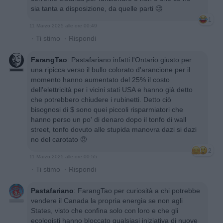
sia tanta a disposizione, da quelle parti 🧐
1
11 Marzo 2025 alle ore 00:49
·
Ti stimo
·
Rispondi
FarangTao
:
Pastafariano infatti l'Ontario giusto per
una ripicca verso il bullo colorato d'arancione per il
momento hanno aumentato del 25% il costo
dell'elettricità per i vicini stati USA e hanno già detto
che potrebbero chiudere i rubinetti. Detto ciò
bisognosi di $ sono quei piccoli risparmiatori che
hanno perso un po' di denaro dopo il tonfo di wall
street, tonfo dovuto alle stupida manovra dazi si dazi
no del carotato 🤨
2
11 Marzo 2025 alle ore 00:55
·
Ti stimo
·
Rispondi
Pastafariano
:
FarangTao per curiosità a chi potrebbe
vendere il Canada la propria energia se non agli
States, visto che confina solo con loro e che gli
ecologisti hanno bloccato qualsiasi iniziativa di nuove