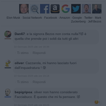
Elon Musk
·
Social Network
·
Facebook
·
Amazon
·
Google
·
Twitter
·
Mark
Zuckerberg
·
Jeff Bezos
Dan67
:
e la signora Bezos non conta nulla?🤣 è
quella che prende poi i soldi da tutti gli altri
22 Gennaio 2025 alle ore 18:39
·
Ti stimo
·
Rispondi
oliver
:
Cazzarola, mi hanno lasciato fuori
dall'inquadratura ! 😰
22 Gennaio 2025 alle ore 19:18
·
Ti stimo
·
Rispondi
bepigripoa
:
oliver non hanno considerato
Facciabuco. È questo che mi fa pensare. 🤣
1
22 Gennaio 2025 alle ore 19:23