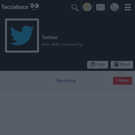

Twitter
Idolo della Community
Yeah
Bleah
Vaccheca
≡ Menu