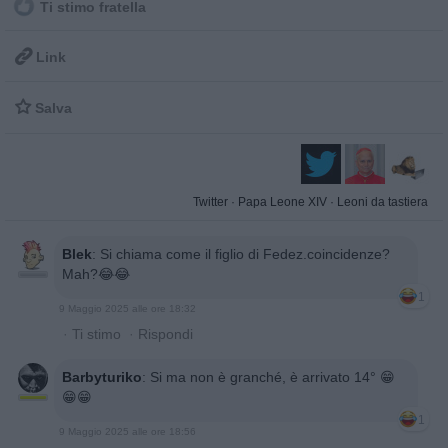
Ti stimo fratella

Link

Salva
Twitter
·
Papa Leone XIV
·
Leoni da tastiera
Blek
:
Si chiama come il figlio di Fedez.coincidenze?
Mah?😂😂
1
9 Maggio 2025 alle ore 18:32
·
Ti stimo
·
Rispondi
Barbyturiko
:
Si ma non è granché, è arrivato 14° 😁
😁😁
1
9 Maggio 2025 alle ore 18:56