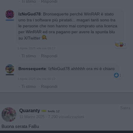
·
Ti stimo
·
Rispondi
IzNoGud78
:
Bronsequerte perché WinRAR è stato
uno tra i software più piratati... magari tanti sono tra
le persone che non hanno mai comprato una licenza
per WinRAR ed ora pagano per avere la spunta blu
su X/Twitter
2
1 Aprile 2025 alle ore 00:17
·
Ti stimo
·
Rispondi
Bronsequerte
:
IzNoGud78 ahhhhh ora mi è chiaro
1
1 Aprile 2025 alle ore 00:17
·
Ti stimo
·
Rispondi
Satira
Quaranty
livello 12
11 Marzo 2025
- 7.290 visualizzazioni
Buona serata FaBu