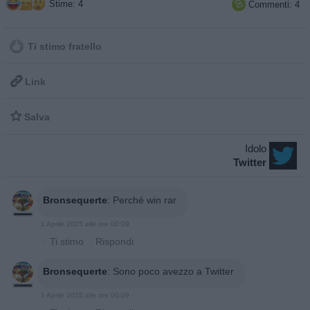
Stime: 4
Commenti: 4

Ti stimo fratello

Link

Salva
Idolo
Twitter
Bronsequerte
:
Perché win rar
1 Aprile 2025 alle ore 00:09
·
Ti stimo
·
Rispondi
Bronsequerte
:
Sono poco avezzo a Twitter
1 Aprile 2025 alle ore 00:09