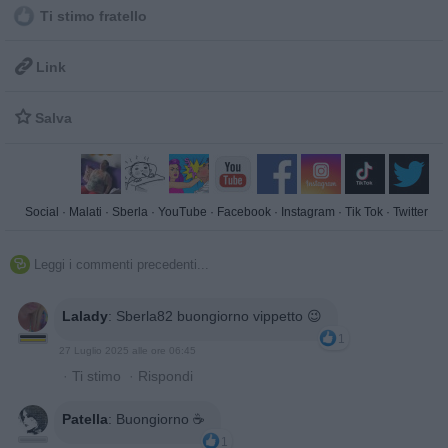
Ti stimo fratello

Link

Salva
Social
·
Malati
·
Sberla
·
YouTube
·
Facebook
·
Instagram
·
Tik Tok
·
Twitter
Leggi i commenti precedenti...

Lalady
:
Sberla82 buongiorno vippetto 😉
1
27 Luglio 2025 alle ore 06:45
·
Ti stimo
·
Rispondi
Patella
:
Buongiorno ☕️
1