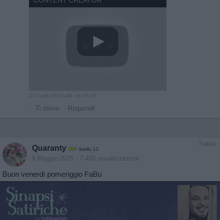
CONTENT CREATOR
27 Luglio 2025 alle ore 08:33
·
Ti stimo
·
Rispondi
Satira
Quaranty
livello 12
9 Maggio 2025
- 7.400 visualizzazioni
Buon venerdì pomeriggio FaBu