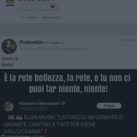
1
11 Marzo 2025 alle ore 23:47
·
Ti stimo
·
Rispondi
Vaccata
Potiomkin
livello 12
11 Marzo 2025
- 9.041 visualizzazioni
Semi cit.
Notte!