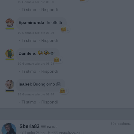
19 Gennaio alle ore 08:20
·
Ti stimo
·
Rispondi
Epaminonda
:
In effetti
1
19 Gennaio alle ore 08:26
·
Ti stimo
·
Rispondi
Danilele
:
1
19 Gennaio alle ore 08:58
·
Ti stimo
·
Rispondi
isabel
:
Buongiorno 🤗
1
19 Gennaio alle ore 09:44
·
Ti stimo
·
Rispondi
Chiacchiera
Sberla82
livello 9
27 Luglio 2025
- 6.664 visualizzazioni