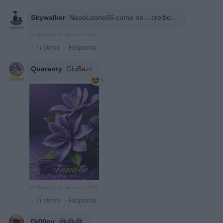
Skywalker
:
NapoLeone66 come no....credici...
11 Marzo 2025 alle ore 21:05
·
Ti stimo
·
Rispondi
Quaranty
:
GiuBazz
1
11 Marzo 2025 alle ore 23:28
·
Ti stimo
·
Rispondi
Dr00py
:
😂😂😂