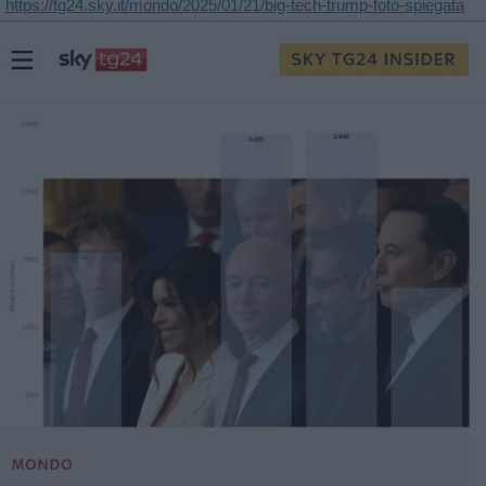
https://tg24.sky.it/mondo/2025/01/21/big-tech-trump-foto-spiegata