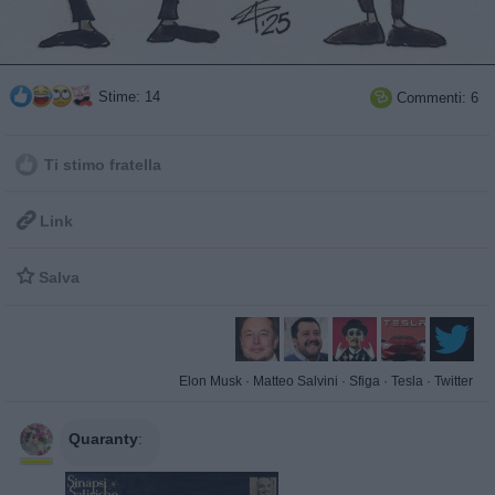
Stime: 14
Commenti: 6

Ti stimo fratella

Link

Salva
Elon Musk
·
Matteo Salvini
·
Sfiga
·
Tesla
·
Twitter
Quaranty
: