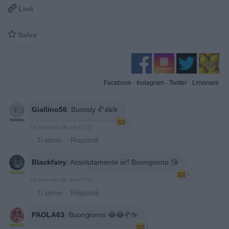

Link

Salva
Facebook
·
Instagram
·
Twitter
·
Limonare
Giallino56
:
Buondy 🥐🍰☕
1
19 Gennaio alle ore 07:11
·
Ti stimo
·
Rispondi
Blackfairy
:
Assolutamente si!! Buongiorno 😘
1
19 Gennaio alle ore 07:32
·
Ti stimo
·
Rispondi
PAOLA63
:
Buongiorno 😂😂🥐☕
1