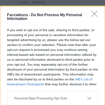
·
Ti stimo
·
Rispondi
User4356456324
:
Pillola miracolosa.
Facciabuco -
Do Not Process My Personal
1
Information
If you wish to opt-out of the sale, sharing to third parties, or
processing of your personal or sensitive information for
targeted advertising by us, please use the below opt-out
section to confirm your selection. Please note that after your
opt-out request is processed you may continue seeing
interest-based ads based on personal information utilized by
us or personal information disclosed to third parties prior to
your opt-out. You may separately opt-out of the further
9 Maggio 2025 alle ore 21:06
disclosure of your personal information by third parties on the
·
Ti stimo
·
Rispondi
IAB’s list of downstream participants. This information may
also be disclosed by us to third parties on the
IAB’s List of
Dr00py
:
Buona serata ☺️🍻🍻
Downstream Participants
that may further disclose it to other
1
third parties.
9 Maggio 2025 alle ore 21:58
·
Ti stimo
·
Rispondi
Personal Data Processing Opt Outs