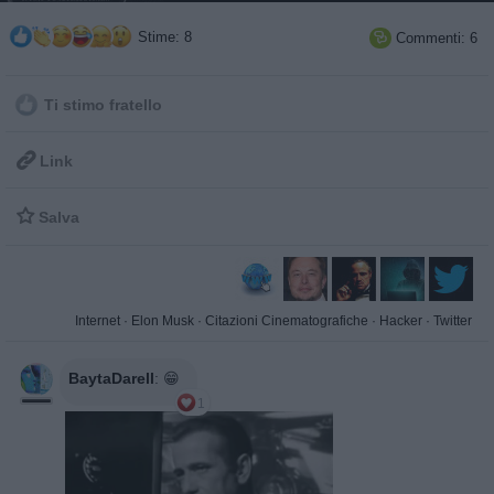
Stime: 8
Commenti: 6

Ti stimo fratello

Link

Salva
Internet
·
Elon Musk
·
Citazioni Cinematografiche
·
Hacker
·
Twitter
BaytaDarell
:
😁
1