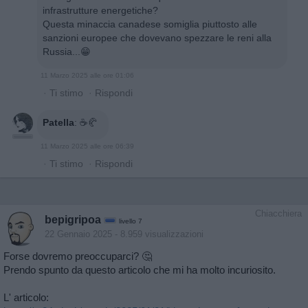
infrastrutture energetiche?
Questa minaccia canadese somiglia piuttosto alle
sanzioni europee che dovevano spezzare le reni alla
Russia...😁
11 Marzo 2025 alle ore 01:06
·
Ti stimo
·
Rispondi
Patella
:
☕️🥐
11 Marzo 2025 alle ore 06:39
·
Ti stimo
·
Rispondi
Chiacchiera
bepigripoa
livello 7
22 Gennaio 2025
- 8.959 visualizzazioni
Forse dovremo preoccuparci? 🤔
Prendo spunto da questo articolo che mi ha molto incuriosito.
L' articolo: