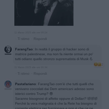
11 Marzo 2025 alle ore 00:24
·
Ti stimo
·
Rispondi
FarangTao
:
In realtà il gruppo di hacker sono di
matrice palestinese, ma non fa niente ormai un po'
tutti odiano quello stronzo suprematista di Musk 💪
2
11 Marzo 2025 alle ore 00:34
·
Ti stimo
·
Rispondi
Pastafariano
:
FarangTao com'è che tutti quelli che
venivano coccolati dai Dem americani adesso sono
isterici contro Trump? 😎
Saranno bisognosi di affetto oppure di Dollari? 🤣🤣🤣
Perchè la vera malignata è che la Rete ha bisogno di
corrente elettrica per funzionare e non è che ce ne