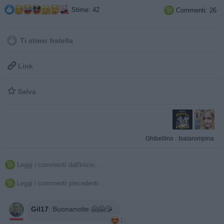
Stime: 42
Commenti: 26

Ti stimo fratella

Link

Salva
Ghibellino
·
Isalarompina
Leggi i commenti dall'inizio...

Leggi i commenti precedenti...

Gil17
:
Buonanotte 🤗🤗😘
1