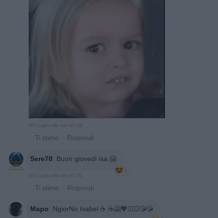
30 Luglio alle ore 07:26
·
Ti stimo
·
Rispondi
Sere78
:
Buon giovedì isa 🤗
1
30 Luglio alle ore 07:30
·
Ti stimo
·
Rispondi
Mapo
:
NgiorNo Isabel ☕ ☕🤗💖🧜🏼‍♀️😘😘