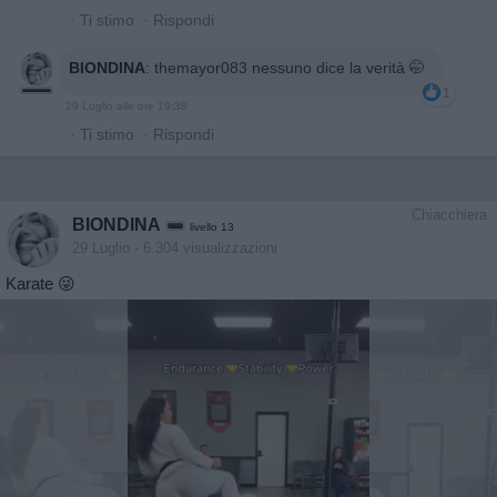
·
Ti stimo
·
Rispondi
BIONDINA
:
themayor083 nessuno dice la verità 🤭
1
29 Luglio alle ore 19:38
·
Ti stimo
·
Rispondi
Chiacchiera
BIONDINA
livello 13
29 Luglio
- 6.304 visualizzazioni
Karate 😜