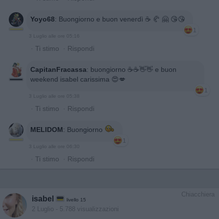
Yoyo68
:
Buongiorno e buon venerdì ☕️ 🥐 🤗 😘😘
1
3 Luglio alle ore 05:16
·
Ti stimo
·
Rispondi
CapitanFracassa
:
buongiorno ☕️☕️👋👋 e buon
weekend isabel carissima 😍💋
1
3 Luglio alle ore 05:38
·
Ti stimo
·
Rispondi
MELIDOM
:
Buongiorno
1
3 Luglio alle ore 06:30
·
Ti stimo
·
Rispondi
Chiacchiera
isabel
livello 15
2 Luglio
- 5.788 visualizzazioni