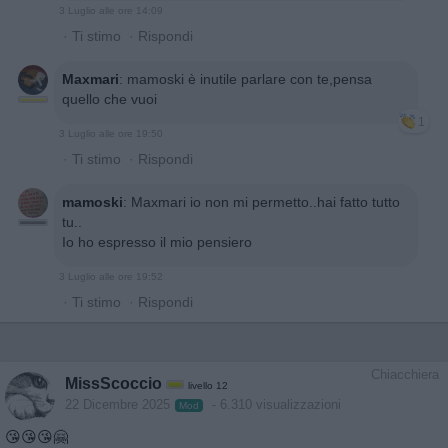
3 Luglio alle ore 14:09
·
Ti stimo
·
Rispondi
Maxmari
:
mamoski è inutile parlare con te,pensa
quello che vuoi
1
3 Luglio alle ore 19:50
·
Ti stimo
·
Rispondi
mamoski
:
Maxmari io non mi permetto..hai fatto tutto
tu..
Io ho espresso il mio pensiero
3 Luglio alle ore 19:52
·
Ti stimo
·
Rispondi
Chiacchiera
MissScoccio
livello 12
22 Dicembre 2025
- 6.310 visualizzazioni
Mod
😘😘😘🤗