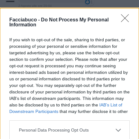
1
2 Agosto alle ore 20:04
·
Ti stimo
·
Rispondi
Facciabuco -
Do Not Process My Personal
Information
Plat64
:
BIONDINA immagino...🤗beato lui...😋
2
3 Agosto alle ore 08:11
If you wish to opt-out of the sale, sharing to third parties, or
·
Ti stimo
·
Rispondi
processing of your personal or sensitive information for
targeted advertising by us, please use the below opt-out
Yoyo68
:
😍😍😍
section to confirm your selection. Please note that after your
opt-out request is processed you may continue seeing
1
3 Agosto alle ore 19:36
interest-based ads based on personal information utilized by
·
Ti stimo
·
Rispondi
us or personal information disclosed to third parties prior to
your opt-out. You may separately opt-out of the further
disclosure of your personal information by third parties on the
IAB’s list of downstream participants. This information may
Chiacchiera
isabel
livello 15
also be disclosed by us to third parties on the
IAB’s List of
29 Luglio
- 5.520 visualizzazioni
Downstream Participants
that may further disclose it to other
third parties.
Ed ecco a voi Ghibellino:"LA LEGGENDA "raga vo raccomando 😂
😂😂😂😂😂😂😂😂😂😂
Personal Data Processing Opt Outs
🌻