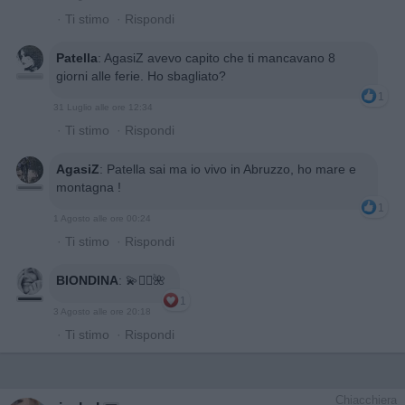
·
Ti stimo
·
Rispondi
Patella
:
AgasiZ avevo capito che ti mancavano 8
giorni alle ferie. Ho sbagliato?
1
31 Luglio alle ore 12:34
·
Ti stimo
·
Rispondi
AgasiZ
:
Patella sai ma io vivo in Abruzzo, ho mare e
montagna !
1
1 Agosto alle ore 00:24
·
Ti stimo
·
Rispondi
BIONDINA
:
💫🙋‍♀️🌺
1
3 Agosto alle ore 20:18
·
Ti stimo
·
Rispondi
Chiacchiera