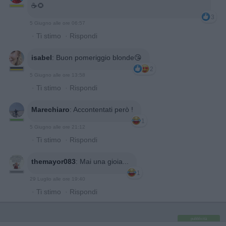
☕️🌻
3
5 Giugno alle ore 06:57
·
Ti stimo
·
Rispondi
isabel
:
Buon pomeriggio blonde😘
2
5 Giugno alle ore 13:58
·
Ti stimo
·
Rispondi
Marechiaro
:
Accontentati però !
1
5 Giugno alle ore 21:12
·
Ti stimo
·
Rispondi
themayor083
:
Mai una gioia...
1
29 Luglio alle ore 19:40
·
Ti stimo
·
Rispondi
pubblicità