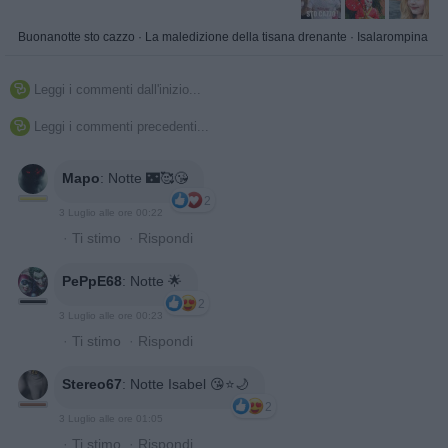
Buonanotte sto cazzo
·
La maledizione della tisana drenante
·
Isalarompina
Leggi i commenti dall'inizio...

Leggi i commenti precedenti...

Mapo
:
Notte 🌃🥰😘
2
3 Luglio alle ore 00:22
·
Ti stimo
·
Rispondi
PePpE68
:
Notte 🌟
2
3 Luglio alle ore 00:23
·
Ti stimo
·
Rispondi
Stereo67
:
Notte Isabel 😘⭐🌙
2
3 Luglio alle ore 01:05
·
Ti stimo
·
Rispondi