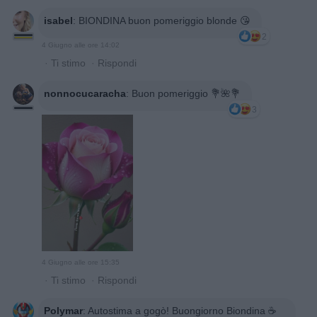
isabel
:
BIONDINA buon pomeriggio blonde 😘
2
4 Giugno alle ore 14:02
·
Ti stimo
·
Rispondi
nonnocucaracha
:
Buon pomeriggio 💐🌺💐
3
4 Giugno alle ore 15:35
·
Ti stimo
·
Rispondi
Polymar
:
Autostima a gogò! Buongiorno Biondina ☕️