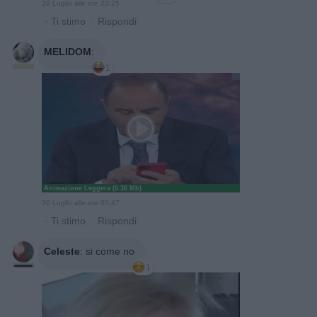
29 Luglio alle ore 23:25
·
Ti stimo
·
Rispondi
MELIDOM
:
1
Animazione Leggera (0.36 Mb)
30 Luglio alle ore 05:47
·
Ti stimo
·
Rispondi
Celeste
:
si come no
1