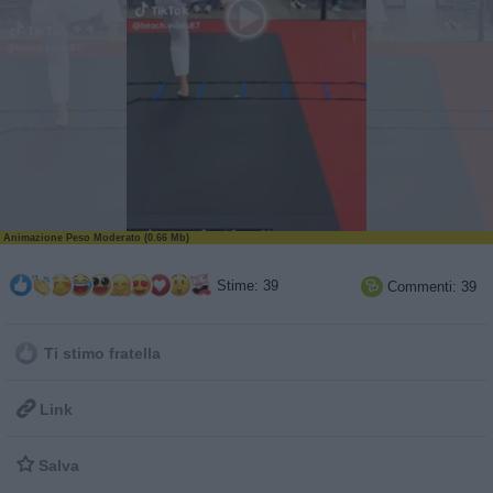
Animazione Peso Moderato (0.66 Mb)
Stime: 39
Commenti: 39

Ti stimo fratella

Link

Salva