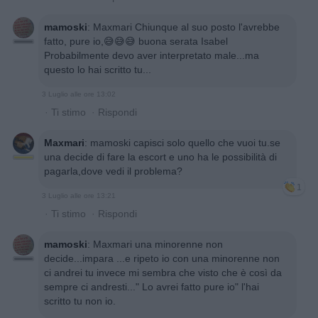
mamoski
:
Maxmari Chiunque al suo posto l'avrebbe
fatto, pure io,😅😅😅 buona serata Isabel
Probabilmente devo aver interpretato male...ma
questo lo hai scritto tu...
3 Luglio alle ore 13:02
·
Ti stimo
·
Rispondi
Maxmari
:
mamoski capisci solo quello che vuoi tu.se
una decide di fare la escort e uno ha le possibilità di
pagarla,dove vedi il problema?
1
3 Luglio alle ore 13:21
·
Ti stimo
·
Rispondi
mamoski
:
Maxmari una minorenne non
decide...impara ...e ripeto io con una minorenne non
ci andrei tu invece mi sembra che visto che è così da
sempre ci andresti..." Lo avrei fatto pure io" l'hai
scritto tu non io.