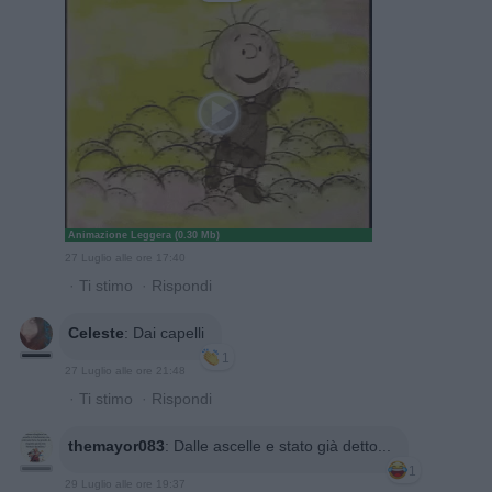
Animazione Leggera (0.30 Mb)
27 Luglio alle ore 17:40
·
Ti stimo
·
Rispondi
Celeste
:
Dai capelli
1
27 Luglio alle ore 21:48
·
Ti stimo
·
Rispondi
themayor083
:
Dalle ascelle e stato già detto...
1
29 Luglio alle ore 19:37