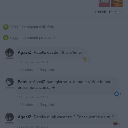
Lunedì
·
Tramonti
Leggi i commenti dall'inizio...

Leggi i commenti precedenti...

AgasiZ
:
Patella esatto. -8 alle ferie .
1
31 Luglio alle ore 00:34
·
Ti stimo
·
Rispondi
Patella
:
AgasiZ buongiorno ☀️ dunque 🥐☕️ e buona
prossima vacanza ✈️
1
31 Luglio alle ore 06:51
·
Ti stimo
·
Rispondi
AgasiZ
:
Patella quali vacanze ? Posso venire da te ?
1
31 Luglio alle ore 12:31