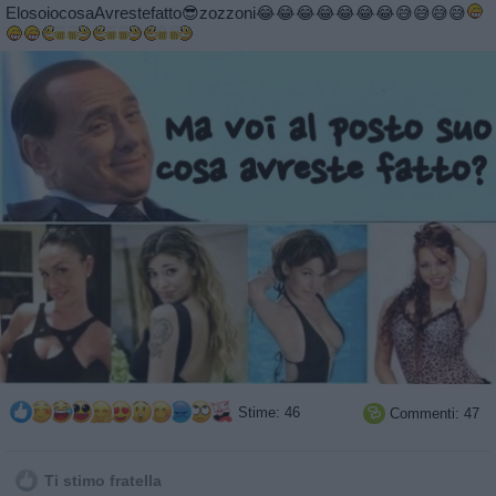
ElosoiocosaAvrestefatto😎zozzoni😂😂😂😂😂😂😂😅😅😅😅
Stime: 46
Commenti: 47

Ti stimo fratella