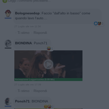
Leggi i commenti precedenti...

Bolognesedop
:
Faccio "dall'alto in basso" come
quando lavo l'auto....
3
27 Luglio alle ore 11:56
·
Ti stimo
·
Rispondi
BIONDINA
:
Ponch71
1
Animazione Leggerissima (0.09 Mb)
27 Luglio alle ore 17:39
·
Ti stimo
·
Rispondi
Ponch71
:
BIONDINA
2