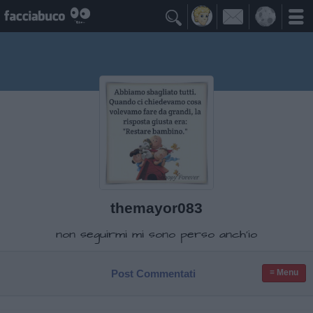

themayor083
non seguirmi mi sono perso anch'io
Post Commentati
≡ Menu