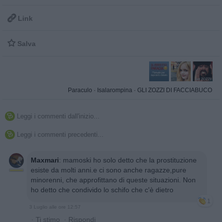

Link

Salva
Paraculo
·
Isalarompina
·
GLI ZOZZI DI FACCIABUCO
Leggi i commenti dall'inizio...

Leggi i commenti precedenti...

Maxmari
:
mamoski ho solo detto che la prostituzione
esiste da molti anni.e ci sono anche ragazze,pure
minorenni, che approfittano di queste situazioni. Non
ho detto che condivido lo schifo che c'è dietro
1
3 Luglio alle ore 12:57
·
Ti stimo
·
Rispondi