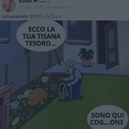
isabel
livello 15
2 Luglio
- 6.081 visualizzazioni
La buonanotte 😗😗😗🌙⭐️🌜🌙⭐️