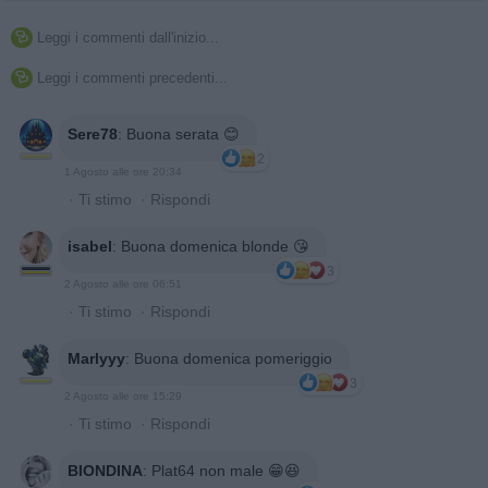
Leggi i commenti dall'inizio...

Leggi i commenti precedenti...

Sere78
:
Buona serata 😊
2
1 Agosto alle ore 20:34
·
Ti stimo
·
Rispondi
isabel
:
Buona domenica blonde 😘
3
2 Agosto alle ore 06:51
·
Ti stimo
·
Rispondi
Marlyyy
:
Buona domenica pomeriggio
3
2 Agosto alle ore 15:29
·
Ti stimo
·
Rispondi
BIONDINA
:
Plat64 non male 😁😆