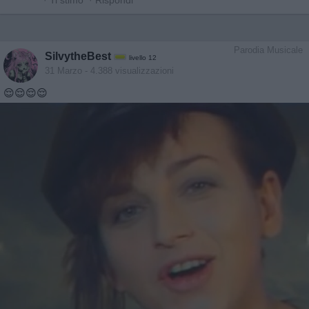
Parodia Musicale
SilvytheBest
livello 12
31 Marzo
- 4.388 visualizzazioni
😌😌😌😌