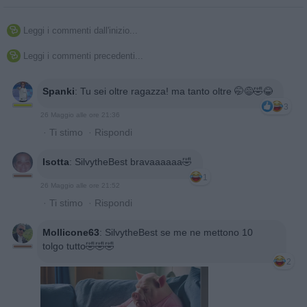
Leggi i commenti dall'inizio...

Leggi i commenti precedenti...

Spanki
:
Tu sei oltre ragazza! ma tanto oltre 🤭😅🤣😂
3
26 Maggio alle ore 21:36
·
Ti stimo
·
Rispondi
Isotta
:
SilvytheBest bravaaaaaa🤣
1
26 Maggio alle ore 21:52
·
Ti stimo
·
Rispondi
Mollicone63
:
SilvytheBest se me ne mettono 10
tolgo tutto🤣🤣🤣
2