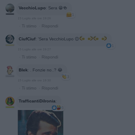
VecchioLupo
:
Sera 😁🍻
1
15 Luglio alle ore 19:26
·
Ti stimo
·
Rispondi
CiufCiuf
:
'Sera VecchioLupo 😊
1
15 Luglio alle ore 19:27
·
Ti stimo
·
Rispondi
Blek
:
. Fonzie no..? 😂
3
15 Luglio alle ore 19:30
·
Ti stimo
·
Rispondi
TrafficantiDiIronia
:
3