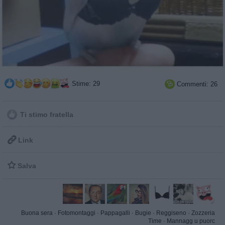
Stime: 29
Commenti: 26

Ti stimo fratella

Link

Salva
Buona sera
·
Fotomontaggi
·
Pappagalli
·
Bugie
·
Reggiseno
·
Zozzeria
Time
·
Mannagg u puorc