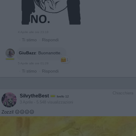
4 Aprile alle ore 23:18
·
Ti stimo
·
Rispondi
GiuBazz
:
Buonanotte.
1
5 Aprile alle ore 01:29
·
Ti stimo
·
Rispondi
Chiacchiera
SilvytheBest
livello 12
3 Aprile
- 5.548 visualizzazioni
Zozzi! 😑😑😑😑