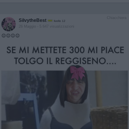
Chiacchiera
SilvytheBest
livello 12
26 Maggio
- 5.647 visualizzazioni
😌😌😌😌