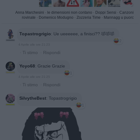
Anna Marchesini
·
le dimensioni non contano
·
Doppi Sensi
·
Canzoni
rovinate
·
Domenico Modugno
·
Zozzeria Time
·
Mannagg u puorc
Topastrogrigio
:
Ue ueeeeee, a finisci?? 🤣🤣🤣
2
4 Aprile alle ore 21:23
·
Ti stimo
·
Rispondi
Yoyo68
:
Grazie Grazie
1
4 Aprile alle ore 21:25
·
Ti stimo
·
Rispondi
SilvytheBest
:
Topastrogrigio
1