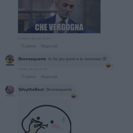
31 Marzo alle ore 20:54
·
Ti stimo
·
Rispondi
Bronsequerte
:
Io ho piu punti e tu noooooo 🤣
1
2 Aprile alle ore 20:44
·
Ti stimo
·
Rispondi
SilvytheBest
:
Bronsequerte
1