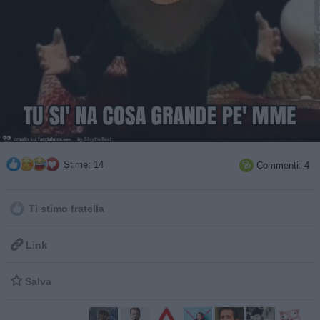
Stime: 14
Commenti: 4

Ti stimo fratella

Link

Salva