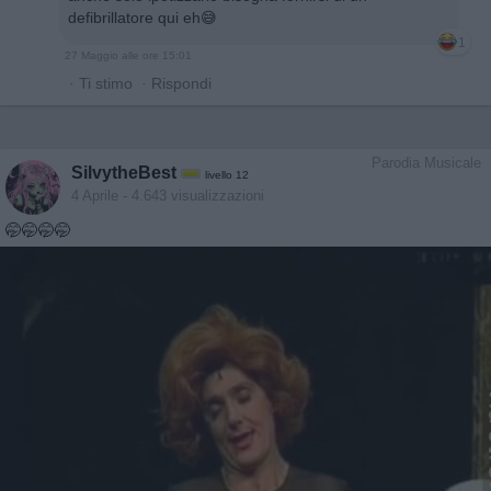
defibrillatore qui eh😅
1
27 Maggio alle ore 15:01
·
Ti stimo
·
Rispondi
Parodia Musicale
SilvytheBest
livello 12
4 Aprile
- 4.643 visualizzazioni
🤭🤭🤭🤭