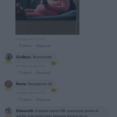
26 Maggio alle ore 22:22
·
Ti stimo
·
Rispondi
GiuBazz
:
Buonanotte
1
26 Maggio alle ore 23:00
·
Ti stimo
·
Rispondi
Rema
:
Buongiorno 🤗
1
27 Maggio alle ore 06:33
·
Ti stimo
·
Rispondi
EbbeneSi
:
A quanti siamo?😅 comunque prima di
anche solo ipotizzarlo bisogna fornirsi di un