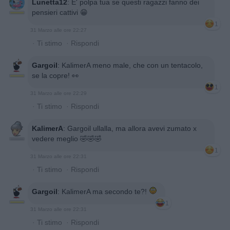
Lunetta12
:
E' polpa tua se questi ragazzi fanno dei
pensieri cattivi 😁
1
31 Marzo alle ore 22:27
·
Ti stimo
·
Rispondi
Gargoil
:
KalimerA meno male, che con un tentacolo,
se la copre! 👀
1
31 Marzo alle ore 22:29
·
Ti stimo
·
Rispondi
KalimerA
:
Gargoil ullalla, ma allora avevi zumato x
vedere meglio 🤣🤣🤣
1
31 Marzo alle ore 22:31
·
Ti stimo
·
Rispondi
Gargoil
:
KalimerA ma secondo te?!
1
31 Marzo alle ore 22:31
·
Ti stimo
·
Rispondi