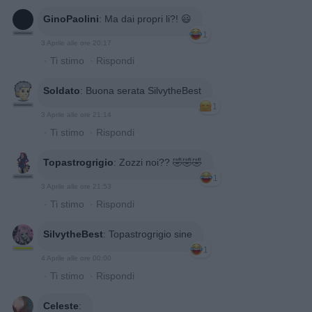
GinoPaolini
:
Ma dai propri li?! 😃
1
3 Aprile alle ore 20:17
·
Ti stimo
·
Rispondi
Soldato
:
Buona serata SilvytheBest
1
3 Aprile alle ore 21:14
·
Ti stimo
·
Rispondi
Topastrogrigio
:
Zozzi noi?? 🤣🤣🤣
1
3 Aprile alle ore 21:53
·
Ti stimo
·
Rispondi
SilvytheBest
:
Topastrogrigio sine
1
4 Aprile alle ore 00:00
·
Ti stimo
·
Rispondi
Celeste
: