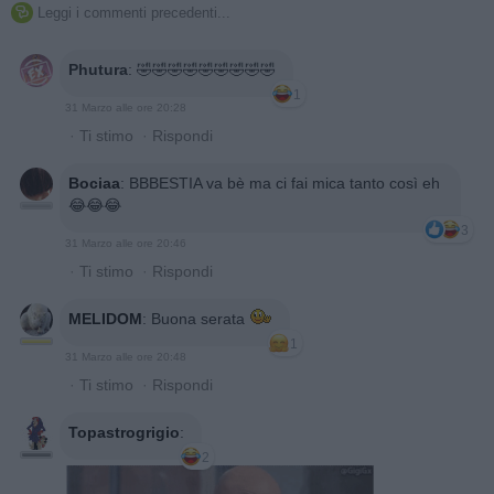
Leggi i commenti precedenti...

Phutura
:
🤣🤣🤣🤣🤣🤣🤣🤣🤣
1
31 Marzo alle ore 20:28
·
Ti stimo
·
Rispondi
Bociaa
:
BBBESTIA va bè ma ci fai mica tanto così eh
😂😂😂
3
31 Marzo alle ore 20:46
·
Ti stimo
·
Rispondi
MELIDOM
:
Buona serata
1
31 Marzo alle ore 20:48
·
Ti stimo
·
Rispondi
Topastrogrigio
:
2