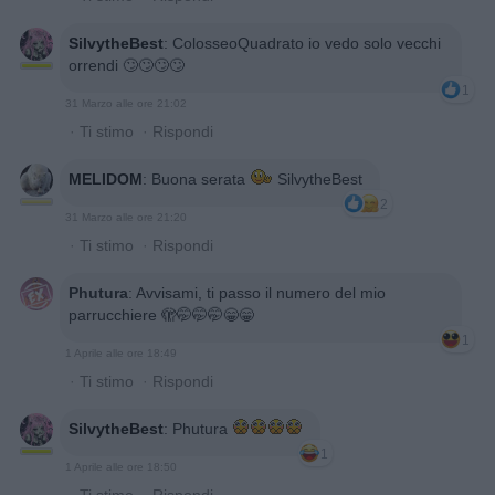
SilvytheBest
:
ColosseoQuadrato io vedo solo vecchi
orrendi 🙄🙄🙄🙄
1
31 Marzo alle ore 21:02
·
Ti stimo
·
Rispondi
MELIDOM
:
Buona serata
SilvytheBest
2
31 Marzo alle ore 21:20
·
Ti stimo
·
Rispondi
Phutura
:
Avvisami, ti passo il numero del mio
parrucchiere 🫣🤭🤭🤭😁😁
1
1 Aprile alle ore 18:49
·
Ti stimo
·
Rispondi
SilvytheBest
:
Phutura
1
1 Aprile alle ore 18:50
·
Ti stimo
·
Rispondi