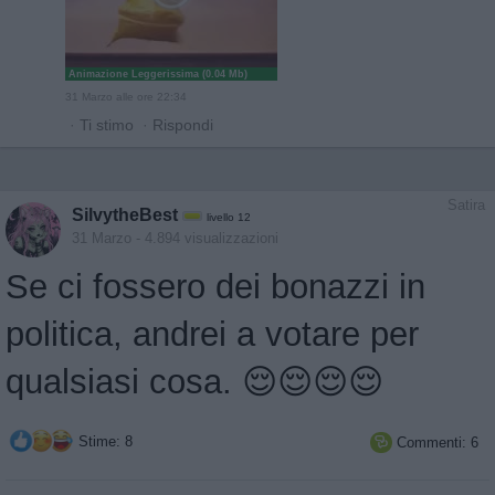
Animazione Leggerissima (0.04 Mb)
31 Marzo alle ore 22:34
·
Ti stimo
·
Rispondi
Satira
SilvytheBest
livello 12
31 Marzo
- 4.894 visualizzazioni
Se ci fossero dei bonazzi in
politica, andrei a votare per
qualsiasi cosa. 😌😌😌😌
Stime: 8
Commenti: 6
