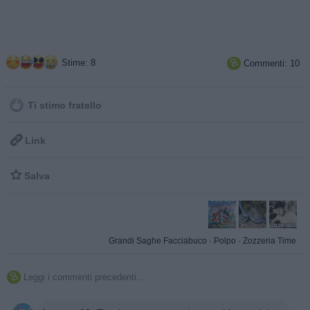
Stime: 8
Commenti: 10

Ti stimo fratello

Link

Salva
Grandi Saghe Facciabuco
·
Polpo
·
Zozzeria Time
Leggi i commenti precedenti...
