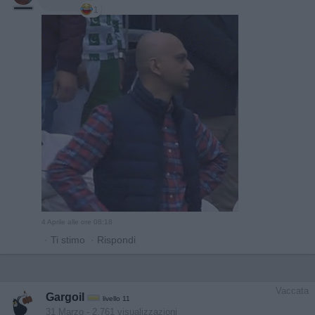
1
4 Aprile alle ore 08:18
·
Ti stimo
·
Rispondi
Vaccata
Gargoil
livello 11
31 Marzo
- 2.761 visualizzazioni