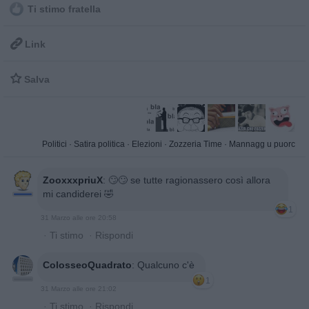
Ti stimo fratella

Link

Salva
Politici
·
Satira politica
·
Elezioni
·
Zozzeria Time
·
Mannagg u puorc
ZooxxxpriuX
:
🙄🙄 se tutte ragionassero così allora
mi candiderei 🤣
1
31 Marzo alle ore 20:58
·
Ti stimo
·
Rispondi
ColosseoQuadrato
:
Qualcuno c'è
1
31 Marzo alle ore 21:02
·
Ti stimo
·
Rispondi