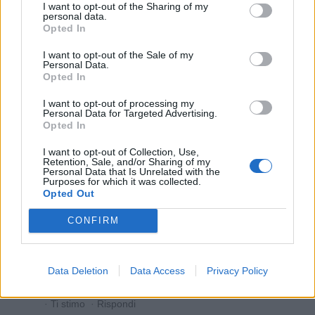
I want to opt-out of the Sharing of my
Ti stimo fratella
personal data.
Opted In

Link
I want to opt-out of the Sale of my
Personal Data.
Opted In

Salva
I want to opt-out of processing my
Personal Data for Targeted Advertising.
Opted In
Punto G
·
Figa
·
Zozzeria Time
·
GLI ZOZZI DI FACCIABUCO
·
Mannagg u
I want to opt-out of Collection, Use,
puorc
Retention, Sale, and/or Sharing of my
Personal Data that Is Unrelated with the
Purposes for which it was collected.
Opted Out
Leggi i commenti precedenti...

CONFIRM
Isotta
:
Monodose sapevo punto erba punto
croce,catenella ,pieno e altri che le Orsoline erano
bravissime a insegnare.....
Data Deletion
Data Access
Privacy Policy
4
3 Aprile alle ore 20:07
·
Ti stimo
·
Rispondi