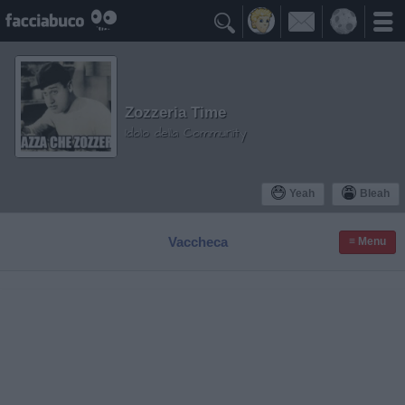

Zozzeria Time
Idolo della Community
Yeah
Bleah
Vaccheca
≡ Menu