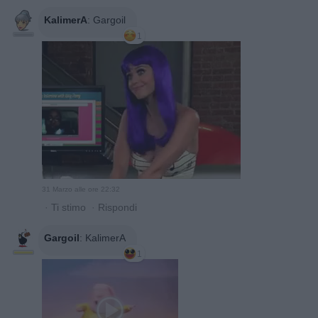
KalimerA
:
Gargoil
1
31 Marzo alle ore 22:32
·
Ti stimo
·
Rispondi
Gargoil
:
KalimerA
1