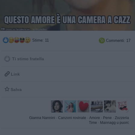
Stime: 11
Commenti: 17

Ti stimo fratella

Link

Salva
Gianna Nannini
·
Canzoni rovinate
·
Amore
·
Pene
·
Zozzeria
Time
·
Mannagg u puorc