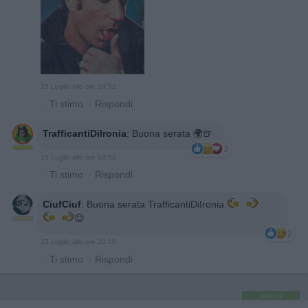
15 Luglio alle ore 19:52
·
Ti stimo
·
Rispondi
TrafficantiDiIronia
:
Buona serata 🌍🍺
3
15 Luglio alle ore 19:52
·
Ti stimo
·
Rispondi
CiufCiuf
:
Buona serata TrafficantiDiIronia
😊
2
15 Luglio alle ore 20:10
·
Ti stimo
·
Rispondi
pubblicità