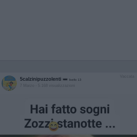
Vaccata
5calzinipuzzolenti
livello 13
7 Marzo
- 5.168 visualizzazioni