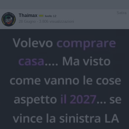
Satira
Thaimax
livello 12
28 Giugno
- 3.806 visualizzazioni