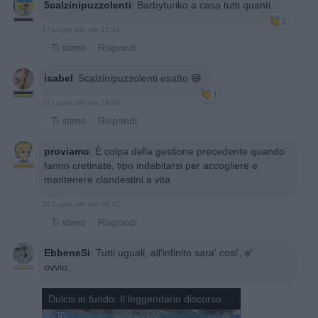
5calzinipuzzolenti
:
Barbyturiko a casa tutti quanti
1
17 Luglio alle ore 12:53
·
Ti stimo
·
Rispondi
isabel
:
5calzinipuzzolenti esatto 😅
1
17 Luglio alle ore 14:38
·
Ti stimo
·
Rispondi
proviamo
:
È colpa della gestione precedente quando
fanno cretinate, tipo indebitarsi per accogliere e
mantenere clandestini a vita
18 Luglio alle ore 09:42
·
Ti stimo
·
Rispondi
EbbeneSi
:
Tutti uguali, all'infinito sara' cosi', e'
ovvio...
Dulcis in fundo: Il leggendario discorso di Tot a Gli Onorevoli