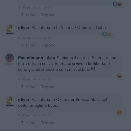
2
29 Giugno alle ore 16:57
·
Ti stimo
·
Rispondi
oliver
:
Pastafariano In Siberia ! Oppure a Cuba.
2
29 Giugno alle ore 21:26
·
Ti stimo
·
Rispondi
Pastafariano
:
oliver Sfatiamo il mito: la Siberia è una
terra dura in cui vivere ma ci si vive e le Siberiane
sono grandi Gnocche con cui scaldarsi 😇
1
30 Giugno alle ore 01:32
·
Ti stimo
·
Rispondi
oliver
:
Pastafariano Ok, ma preferisco l'italia col
detto...moglie e buoi...
1
30 Giugno alle ore 01:51
·
Ti stimo
·
Rispondi