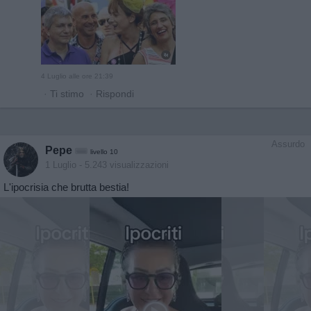
4 Luglio alle ore 21:39
·
Ti stimo
·
Rispondi
Assurdo
Pepe
livello 10
1 Luglio
- 5.243 visualizzazioni
L'ipocrisia che brutta bestia!