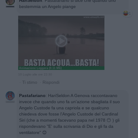
HariSeldon
:
Pastafariano si dice che quando uno
bestemmia un Angelo piange
1
Animazione Leggera (0.11 Mb)
10 Luglio alle ore 22:30
·
Ti stimo
·
Rispondi
Pastafariano
:
HariSeldon A Genova raccontavano
invece che quando uno fa un'azione sbagliata il suo
Angelo Custode fa una capriola e se qualcuno
chiedeva dove fosse l'Angelo Custode del Cardinal
Siri (che a momenti facevano papa nel 1978 😶 ) gli
rispondevano "E' sulla scrivania di Dio e gli fa da
ventilatore" 😊