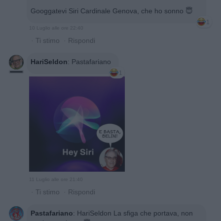
Googgatevi Siri Cardinale Genova, che ho sonno 😇
1
10 Luglio alle ore 22:40
·
Ti stimo
·
Rispondi
HariSeldon
:
Pastafariano
1
11 Luglio alle ore 21:40
·
Ti stimo
·
Rispondi
Pastafariano
:
HariSeldon La sfiga che portava, non