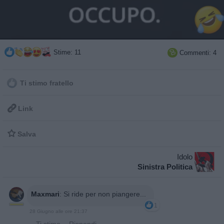
Stime: 11
Commenti: 4

Ti stimo fratello

Link

Salva
Idolo
Sinistra Politica
Maxmari
:
Si ride per non piangere...
1
28 Giugno alle ore 21:37
·
Ti stimo
·
Rispondi