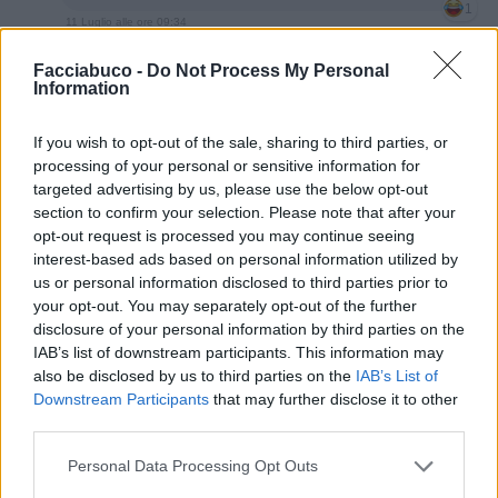
1
11 Luglio alle ore 09:34
·
Ti stimo
·
Rispondi
Facciabuco -
Do Not Process My Personal
Information
Pastafariano
:
Orabasta2633 Altra notizia falsa e
tendenziosa messa in giro dall'opposizione: la
If you wish to opt-out of the sale, sharing to third parties, or
questione tricologica di Silvio era tale chiamava per
nome i suoi capelli, li riconosceva uno ad uno... 😇
processing of your personal or sensitive information for
targeted advertising by us, please use the below opt-out
11 Luglio alle ore 16:32
section to confirm your selection. Please note that after your
·
Ti stimo
·
Rispondi
opt-out request is processed you may continue seeing
interest-based ads based on personal information utilized by
Orabasta2633
:
Pastafariano Era una battuta. 😂
us or personal information disclosed to third parties prior to
your opt-out. You may separately opt-out of the further
1
11 Luglio alle ore 17:22
disclosure of your personal information by third parties on the
·
Ti stimo
·
Rispondi
IAB’s list of downstream participants. This information may
also be disclosed by us to third parties on the
IAB’s List of
Pastafariano
:
Orabasta2633 Anche la mia, la
Downstream Participants
that may further disclose it to other
raccontava lui in persona 😊
third parties.
1
11 Luglio alle ore 17:34
Personal Data Processing Opt Outs
·
Ti stimo
·
Rispondi