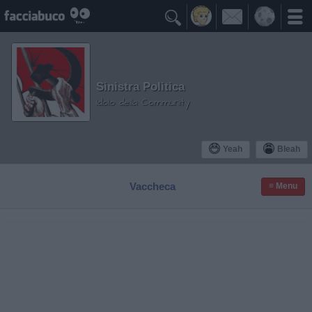

Sinistra Politica
Idolo della Community
Yeah
Bleah
Vaccheca
≡ Menu