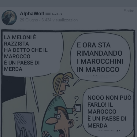
Satira
AlphaWolf
livello 9
29 Giugno
- 6.434 visualizzazioni