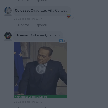
ColosseoQuadrato
:
Villa Certosa
1
28 Giugno alle ore 21:37
·
Ti stimo
·
Rispondi
Thaimax
:
ColosseoQuadrato
2
Animazione Leggera (0.16 Mb)
28 Giugno alle ore 21:40
·
Ti stimo
·
Rispondi