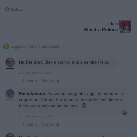

Salva
Idolo
Sinistra Politica
Leggi i commenti precedenti...

HariSeldon
:
Blek e stanno tutti a sentire Renzi...
10 Luglio alle ore 21:25
·
Ti stimo
·
Rispondi
Pastafariano
:
Avevamo suggerito, oggi, di mandarli a
cagare nel Campo Largo per concimarlo così almeno
facevano qualcosa anche loro... 😇
1
10 Luglio alle ore 21:29
·
Ti stimo
·
Rispondi