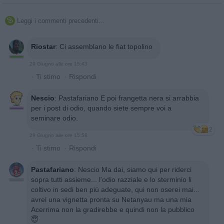
Leggi i commenti precedenti...

Riostar
:
Ci assemblano le fiat topolino
29 Giugno alle ore 15:43
·
Ti stimo
·
Rispondi
Nescio
:
Pastafariano E poi frangetta nera si arrabbia
per i post di odio, quando siete sempre voi a
seminare odio.
2
29 Giugno alle ore 15:58
·
Ti stimo
·
Rispondi
Pastafariano
:
Nescio Ma dai, siamo qui per riderci
sopra tutti assieme... l'odio razziale e lo sterminio li
coltivo in sedi ben più adeguate, qui non oserei mai...
avrei una vignetta pronta su Netanyau ma una mia
Acerrima non la gradirebbe e quindi non la pubblico
😇