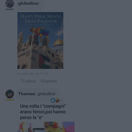
ghibellino
:
4 Luglio alle ore 21:26
·
Ti stimo
·
Rispondi
Thaimax
:
ghibellino
3