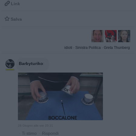

Link

Salva
idioti
·
Sinistra Politica
·
Greta Thunberg
Barbyturiko
:
28 Giugno alle ore 20:31
·
Ti stimo
·
Rispondi