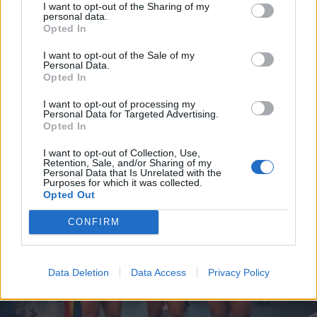
I want to opt-out of the Sharing of my
personal data.
Opted In
Satira
Thaimax
livello 12
I want to opt-out of the Sale of my
4 Luglio
- 5.121 visualizzazioni
Personal Data.
Opted In
I want to opt-out of processing my
Personal Data for Targeted Advertising.
Opted In
I want to opt-out of Collection, Use,
Retention, Sale, and/or Sharing of my
Personal Data that Is Unrelated with the
Purposes for which it was collected.
Opted Out
CONFIRM
Data Deletion
Data Access
Privacy Policy