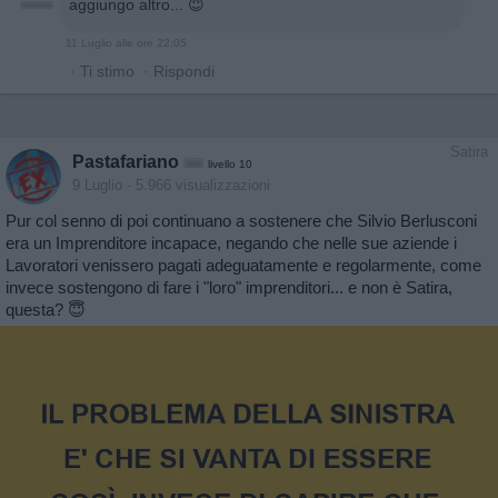
aggiungo altro... 😇
11 Luglio alle ore 22:05
·
Ti stimo
·
Rispondi
Satira
Pastafariano
livello 10
9 Luglio
- 5.966 visualizzazioni
Pur col senno di poi continuano a sostenere che Silvio Berlusconi
era un Imprenditore incapace, negando che nelle sue aziende i
Lavoratori venissero pagati adeguatamente e regolarmente, come
invece sostengono di fare i "loro" imprenditori... e non è Satira,
questa? 😇