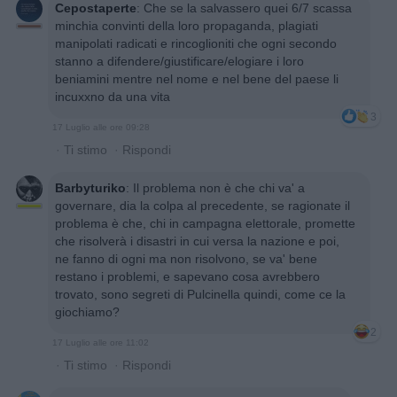
Cepostaperte
:
Che se la salvassero quei 6/7 scassa
minchia convinti della loro propaganda, plagiati
manipolati radicati e rincoglioniti che ogni secondo
stanno a difendere/giustificare/elogiare i loro
beniamini mentre nel nome e nel bene del paese li
incuxxno da una vita
3
17 Luglio alle ore 09:28
·
Ti stimo
·
Rispondi
Barbyturiko
:
Il problema non è che chi va' a
governare, dia la colpa al precedente, se ragionate il
problema è che, chi in campagna elettorale, promette
che risolverà i disastri in cui versa la nazione e poi,
ne fanno di ogni ma non risolvono, se va' bene
restano i problemi, e sapevano cosa avrebbero
trovato, sono segreti di Pulcinella quindi, come ce la
giochiamo?
2
17 Luglio alle ore 11:02
·
Ti stimo
·
Rispondi