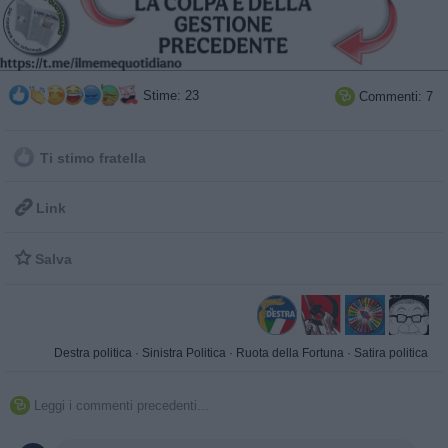
Stime: 23
Commenti: 7

Ti stimo fratella

Link

Salva
Destra politica
·
Sinistra Politica
·
Ruota della Fortuna
·
Satira politica
Leggi i commenti precedenti...
