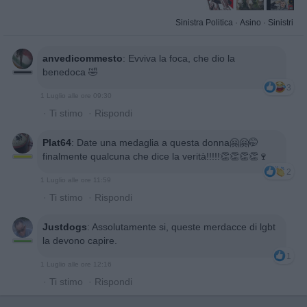
Sinistra Politica
·
Asino
·
Sinistri
anvedicommesto
:
Evviva la foca, che dio la
benedoca 🤣
3
1 Luglio alle ore 09:30
·
Ti stimo
·
Rispondi
Plat64
:
Date una medaglia a questa donna🤗🤗🤭
finalmente qualcuna che dice la verità!!!!!👏👏👏👏🍷
2
1 Luglio alle ore 11:59
·
Ti stimo
·
Rispondi
Justdogs
:
Assolutamente si, queste merdacce di lgbt
la devono capire.
1
1 Luglio alle ore 12:16
·
Ti stimo
·
Rispondi