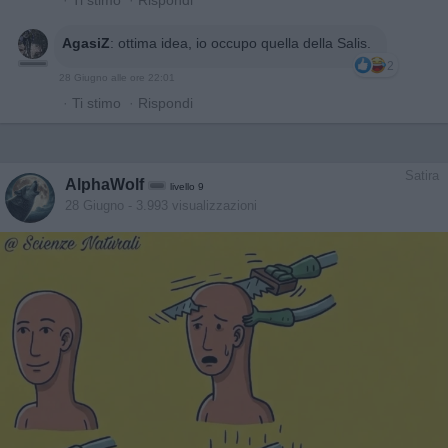
AgasiZ
:
ottima idea, io occupo quella della Salis.
2
28 Giugno alle ore 22:01
·
Ti stimo
·
Rispondi
Satira
AlphaWolf
livello 9
28 Giugno
- 3.993 visualizzazioni