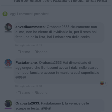
Partito Democratico
·
Anche Pastafariano ti percula
·
Sinistra Politica
Leggi i commenti precedenti...

anvedicommesto
:
Orabasta2633 sicuramente non
di me, non ho niente di invidiabile io, per il resto hai
fatto una bella lista, hai l'imbarazzo della scelta.
10 Luglio alle ore 17:27
·
Ti stimo
·
Rispondi
Pastafariano
:
Orabasta2633 Hai dimenticato di
aggiungere che Berlusconi aveva i rialzi nelle scarpe,
non puoi lanciare accuse in maniera così superficiale
🤣🤣🤣
1
10 Luglio alle ore 17:34
·
Ti stimo
·
Rispondi
Orabasta2633
:
Pastafariano E la vernice delle
scarpe in testa. 🤣🤣🤣