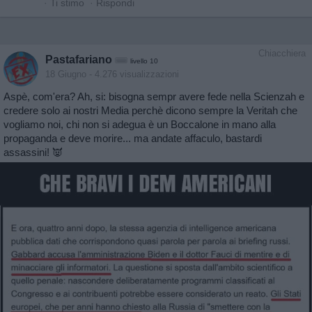
·
Ti stimo
·
Rispondi
Chiacchiera
Pastafariano
livello 10
18 Giugno
- 4.276 visualizzazioni
Aspè, com'era? Ah, si: bisogna sempr avere fede nella Scienzah e
credere solo ai nostri Media perchè dicono sempre la Veritah che
vogliamo noi, chi non si adegua è un Boccalone in mano alla
propaganda e deve morire... ma andate affaculo, bastardi
assassini! 👿