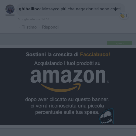
ghibellino
:
Mosayco più che negazionisti sono cojoti
1
5 Luglio alle ore 14:58
·
Ti stimo
·
Rispondi
sponsor