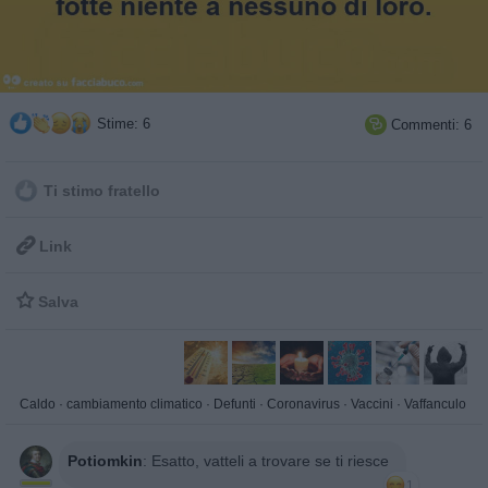
Stime: 6
Commenti: 6

Ti stimo fratello

Link

Salva
Caldo
·
cambiamento climatico
·
Defunti
·
Coronavirus
·
Vaccini
·
Vaffanculo
Potiomkin
:
Esatto, vatteli a trovare se ti riesce
1