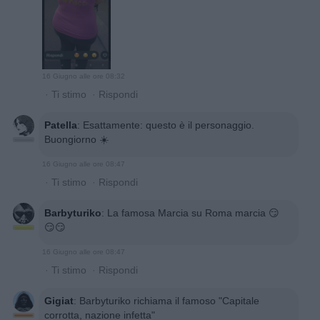
16 Giugno alle ore 08:32
·
Ti stimo
·
Rispondi
Patella
:
Esattamente: questo è il personaggio.
Buongiorno ☀️
16 Giugno alle ore 08:47
·
Ti stimo
·
Rispondi
Barbyturiko
:
La famosa Marcia su Roma marcia 😏
😏😏
16 Giugno alle ore 08:47
·
Ti stimo
·
Rispondi
Gigiat
:
Barbyturiko richiama il famoso "Capitale
corrotta, nazione infetta"