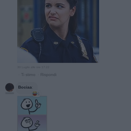
30 Luglio alle ore 17:22
·
Ti stimo
·
Rispondi
Bociaa
:
1