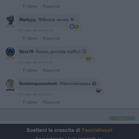
·
Ti stimo
·
Rispondi
Marlyyy
:
🍻Buona serata 🍻
2
30 Luglio alle ore 20:32
·
Ti stimo
·
Rispondi
Sere78
:
Buona giornata traffico 😊
1
31 Luglio alle ore 07:29
·
Ti stimo
·
Rispondi
5calzinipuzzolenti
:
Mammamiaaaa 😱
1
31 Luglio alle ore 11:13
·
Ti stimo
·
Rispondi
sponsor