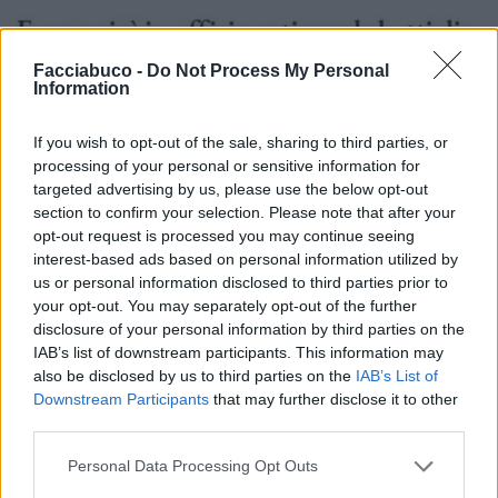
Facciabuco -
Do Not Process My Personal
Information
If you wish to opt-out of the sale, sharing to third parties, or
Stime: 3
Commenti: 1

processing of your personal or sensitive information for
targeted advertising by us, please use the below opt-out
section to confirm your selection. Please note that after your
Ti stimo fratello
opt-out request is processed you may continue seeing
interest-based ads based on personal information utilized by
us or personal information disclosed to third parties prior to

Link
your opt-out. You may separately opt-out of the further
disclosure of your personal information by third parties on the

Salva
IAB’s list of downstream participants. This information may
also be disclosed by us to third parties on the
IAB’s List of
Downstream Participants
that may further disclose it to other
third parties.
Coronavirus
·
Pipì
·
Notizie Assurde
Personal Data Processing Opt Outs