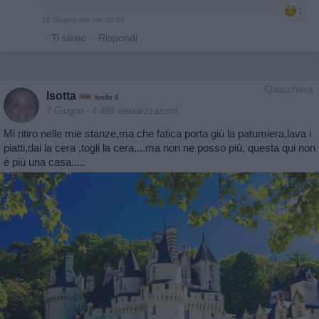
1
16 Giugno alle ore 20:07
·
Ti stimo
·
Rispondi
Chiacchiera
Isotta
livello 8
7 Giugno
- 4.489 visualizzazioni
Mi ritiro nelle mie stanze,ma che fatica porta giù la patumiera,lava i
piatti,dai la cera ,togli la cera....ma non ne posso più, questa qui non
è più una casa.....