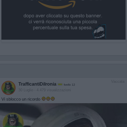
Vaccata
TrafficantiDiIronia
livello 12
30 Luglio
- 4.479 visualizzazioni
Vi sblocco un ricordo