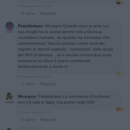
1
16 Giugno alle ore 17:36
·
Ti stimo
·
Rispondi
Pastafariano
:
Mosayco Quando esce a cena con
sua moglie ha la scorta perchè tutti a Genova
vorrebbero menarlo, da quando ha ammesso che
somministrava i Vaccini-placebo come controllo
rispetto ai Vaccini autentici, "vantandosi" della quota
del 30% di decessi... se il vaccino funzionava come
sosteneva lui allora li aveva condannati
deliberatamente a morte 👀
1
16 Giugno alle ore 18:10
·
Ti stimo
·
Rispondi
Mosayco
:
Pastafariano La comissione d'inchiesta
non c'è solo in Italia, ma anche negli USA
1
16 Giugno alle ore 18:38
·
Ti stimo
·
Rispondi