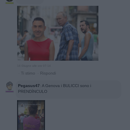
16 Giugno alle ore 07:14
·
Ti stimo
·
Rispondi
Pegasus47
:
A Genova i BULICCI sono i
PRENDÌNCULO