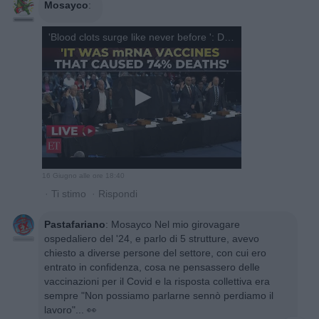
Mosayco
:
'Blood clots surge like never before ': Dr McCullough's chilling revelations on mRNA COVID vaccines
16 Giugno alle ore 18:40
·
Ti stimo
·
Rispondi
Pastafariano
:
Mosayco Nel mio girovagare
ospedaliero del '24, e parlo di 5 strutture, avevo
chiesto a diverse persone del settore, con cui ero
entrato in confidenza, cosa ne pensassero delle
vaccinazioni per il Covid e la risposta collettiva era
sempre "Non possiamo parlarne sennò perdiamo il
lavoro"... 👀