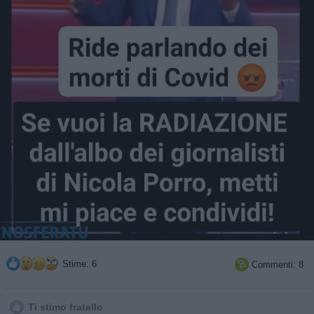
Stime: 6
Commenti: 8

Ti stimo fratello