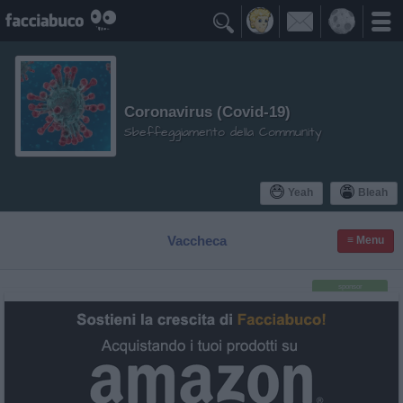

Coronavirus (Covid-19)
Sbeffeggiamento della Community
Yeah
Bleah
Vaccheca
≡ Menu
sponsor