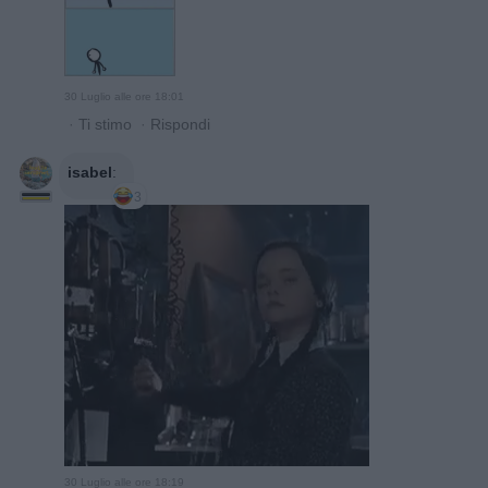
30 Luglio alle ore 18:01
·
Ti stimo
·
Rispondi
isabel
:
3
30 Luglio alle ore 18:19