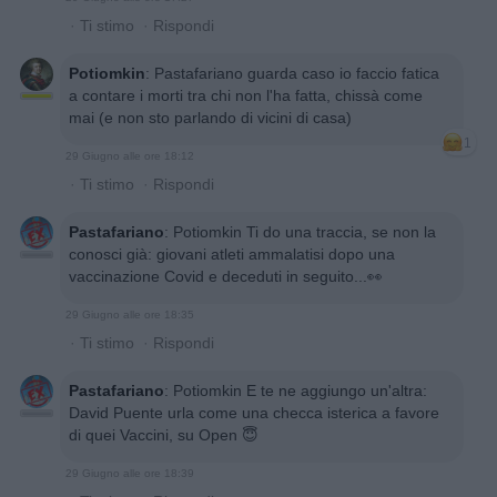
·
Ti stimo
·
Rispondi
Potiomkin
:
Pastafariano guarda caso io faccio fatica
a contare i morti tra chi non l'ha fatta, chissà come
mai (e non sto parlando di vicini di casa)
1
29 Giugno alle ore 18:12
·
Ti stimo
·
Rispondi
Pastafariano
:
Potiomkin Ti do una traccia, se non la
conosci già: giovani atleti ammalatisi dopo una
vaccinazione Covid e deceduti in seguito...👀
29 Giugno alle ore 18:35
·
Ti stimo
·
Rispondi
Pastafariano
:
Potiomkin E te ne aggiungo un'altra:
David Puente urla come una checca isterica a favore
di quei Vaccini, su Open 😇
29 Giugno alle ore 18:39