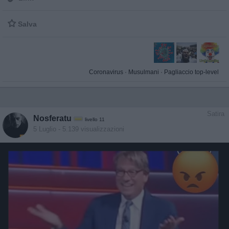

Salva
Coronavirus
·
Musulmani
·
Pagliaccio top-level
Satira
Nosferatu
livello 11
5 Luglio
- 5.139 visualizzazioni