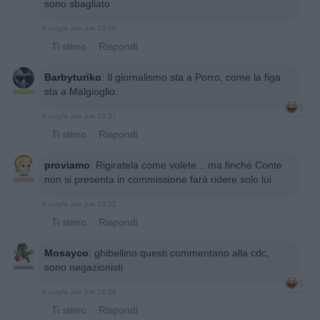
sono sbagliato
5 Luglio alle ore 13:00
·
Ti stimo
·
Rispondi
Barbyturiko
:
Il giornalismo sta a Porro, come la figa
sta a Malgioglio.
1
5 Luglio alle ore 13:37
·
Ti stimo
·
Rispondi
proviamo
:
Rigiratela come volete... ma finché Conte
non si presenta in commissione farà ridere solo lui
5 Luglio alle ore 13:52
·
Ti stimo
·
Rispondi
Mosayco
:
ghibellino questi commentano alla cdc,
sono negazionisti
1
5 Luglio alle ore 14:56
·
Ti stimo
·
Rispondi