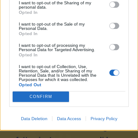
ColosseoQuadrato
:
A Natale le donava ai colleghi
I want to opt-out of the Sharing of my
personal data.
1
Opted In
2 Luglio alle ore 07:04
·
Ti stimo
·
Rispondi
I want to opt-out of the Sale of my
Personal Data.
Opted In
Epic Fail
Pastafariano
I want to opt-out of processing my
livello 10
Personal Data for Targeted Advertising.
29 Giugno
- 5.991 visualizzazioni
Opted In
Che Bastardi... 👿
I want to opt-out of Collection, Use,
Retention, Sale, and/or Sharing of my
Personal Data that Is Unrelated with the
Purposes for which it was collected.
Opted Out
CONFIRM
Data Deletion
Data Access
Privacy Policy