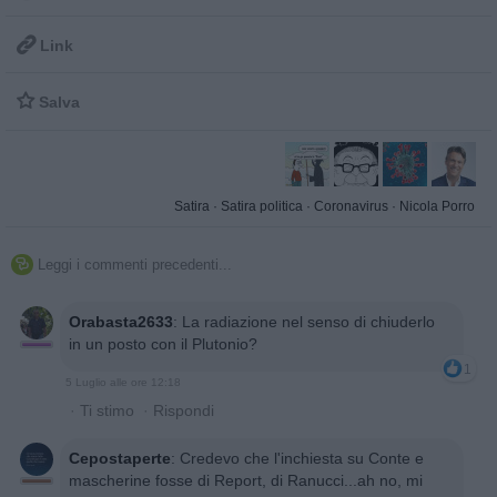

Link

Salva
Satira
·
Satira politica
·
Coronavirus
·
Nicola Porro
Leggi i commenti precedenti...

Orabasta2633
:
La radiazione nel senso di chiuderlo
in un posto con il Plutonio?
1
5 Luglio alle ore 12:18
·
Ti stimo
·
Rispondi
Cepostaperte
:
Credevo che l'inchiesta su Conte e
mascherine fosse di Report, di Ranucci...ah no, mi