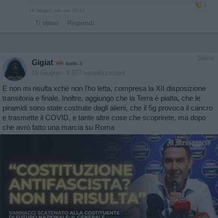
1
16 Giugno alle ore 18:41
·
Ti stimo
·
Rispondi
Satira
Gigiat
livello 3
16 Giugno
- 6.657 visualizzazioni
E non mi risulta xchè non l'ho letta, compresa la XII disposizione
transitoria e finale. Inoltre, aggiungo che la Terra è piatta, che le
piramidi sono state costruite dagli alieni, che il 5g provoca il cancro
e trasmette il COVID, e tante altre cose che scoprirete, ma dopo
che avrò fatto una marcia su Roma