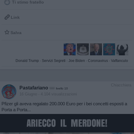
Ti stimo fratello

Link

Salva
Donald Trump
·
Servizi Segreti
·
Joe Biden
·
Coronavirus
·
Vaffanculo
Chiacchiera
Pastafariano
livello 10
16 Giugno
- 4.104 visualizzazioni
Pfizer gli aveva regalato 200.000 Euro per i bei concetti esposti a
Porta a Porta...