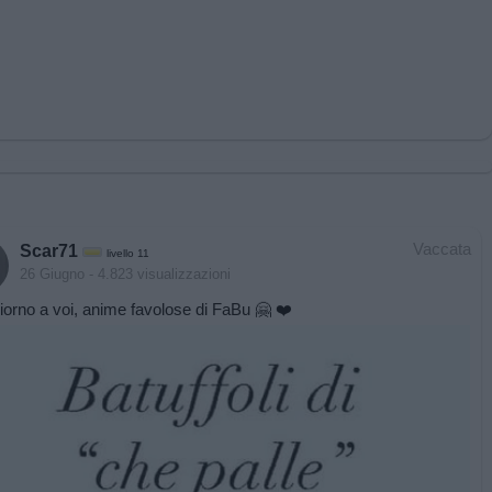
Vaccata
Scar71
livello 11
26 Giugno
- 4.823 visualizzazioni
orno a voi, anime favolose di FaBu 🤗 ❤️