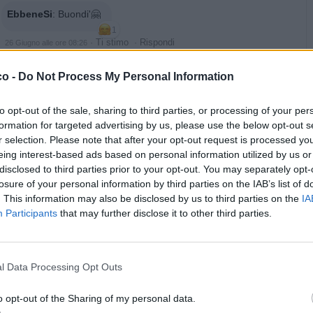
EbbeneSi
:
Buondi'🤗
1
·
Ti stimo
·
Rispondi
26 Giugno alle ore 08:26
Danilele
:
co -
Do Not Process My Personal Information
1
·
Ti stimo
·
Rispondi
26 Giugno alle ore 11:23
to opt-out of the sale, sharing to third parties, or processing of your per
formation for targeted advertising by us, please use the below opt-out s
pubblicità
r selection. Please note that after your opt-out request is processed y
eing interest-based ads based on personal information utilized by us or
disclosed to third parties prior to your opt-out. You may separately opt-
losure of your personal information by third parties on the IAB’s list of
. This information may also be disclosed by us to third parties on the
IA
Participants
that may further disclose it to other third parties.
l Data Processing Opt Outs
o opt-out of the Sharing of my personal data.