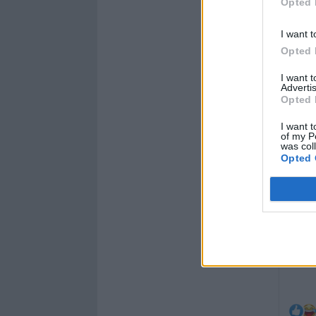
Opted 
I want t
Opted 
I want 
Advertis
Opted 
BUON
I want t
of my P
was col
Opted 