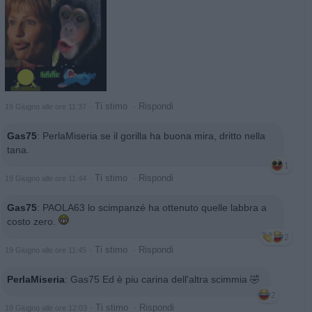
·
Ti stimo
·
Rispondi
19 Giugno alle ore 11:37
Gas75
:
PerlaMiseria se il gorilla ha buona mira, dritto nella
tana.
1
·
Ti stimo
·
Rispondi
19 Giugno alle ore 11:44
Gas75
:
PAOLA63 lo scimpanzé ha ottenuto quelle labbra a
costo zero.
2
·
Ti stimo
·
Rispondi
19 Giugno alle ore 11:45
PerlaMiseria
:
Gas75 Ed è piu carina dell'altra scimmia 🤣
2
·
Ti stimo
·
Rispondi
19 Giugno alle ore 12:03