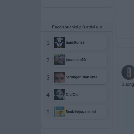
Facciabuchini più attivi quì
1
hamilton89
2
jurassico50
3
StrongerThanTime
Buongi
4
CiufCiuf
5
5calzinipuzzolenti