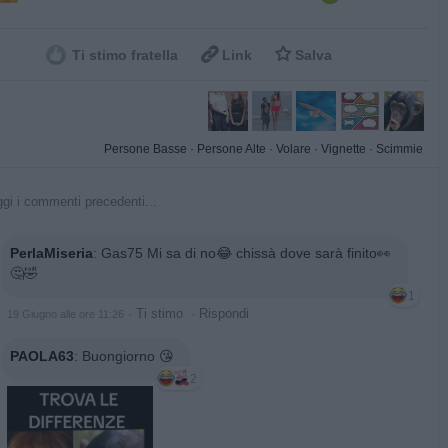


Ti stimo fratella
Link
Salva
Persone Basse
·
Persone Alte
·
Volare
·
Vignette
·
Scimmie
gi i commenti precedenti...
PerlaMiseria
:
Gas75 Mi sa di no😂 chissà dove sarà finito👀
🤔🤣
1
·
Ti stimo
·
Rispondi
19 Giugno alle ore 11:26
PAOLA63
:
Buongiorno 😘
2