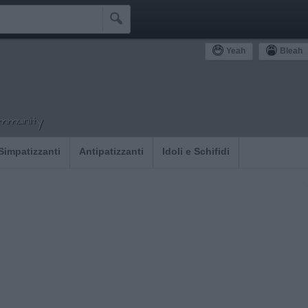

Yeah
Bleah
ommunity
Simpatizzanti
Antipatizzanti
Idoli e Schifidi