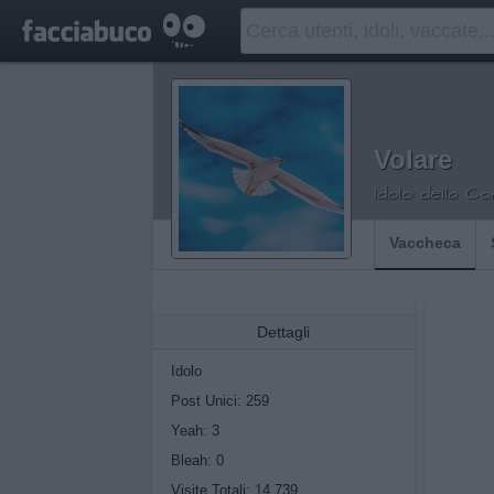
Volare
Idolo della C
Vaccheca
Dettagli
Idolo
Post Unici: 259
Yeah:
3
Bleah:
0
Visite Totali: 14.739