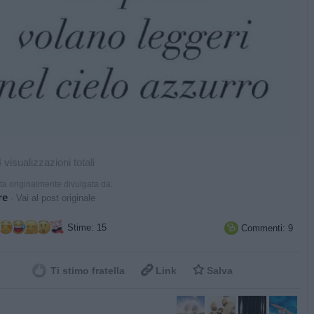
 visualizzazioni totali
ta originalmente divulgata da:
re
·
Vai al post originale
Stime: 15
Commenti: 9



Ti stimo fratella
Link
Salva