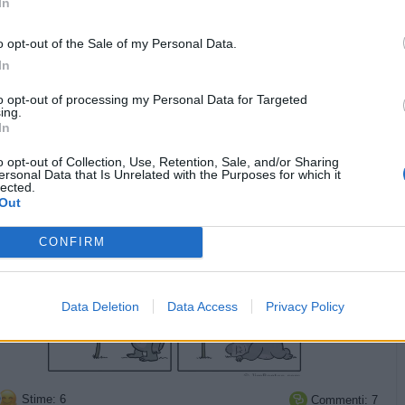
In
o opt-out of the Sale of my Personal Data.
In
to opt-out of processing my Personal Data for Targeted
Vaccata
PerlaMiseria
livello 8
ing.
19 Giugno
- 3.969 visualizzazioni
In
GIooooooRNO.
o opt-out of Collection, Use, Retention, Sale, and/or Sharing
ersonal Data that Is Unrelated with the Purposes for which it
lected.
Out
CONFIRM
Data Deletion
Data Access
Privacy Policy
Stime: 6
Commenti: 7
