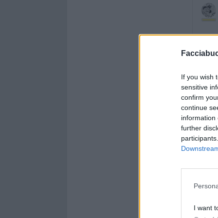
Facciabu
If you wish 
sensitive in
confirm you
continue se
information 
further disc
participants
Downstream 
Persona
I want t