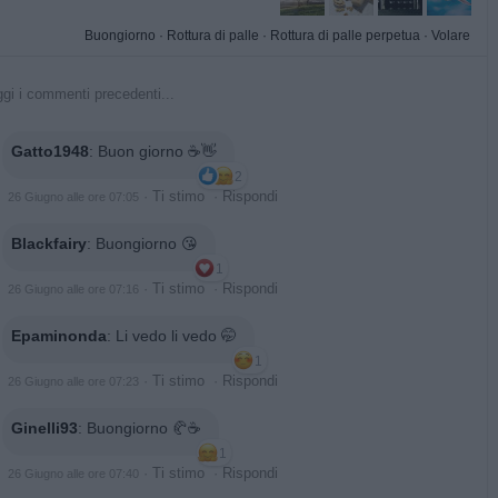
Buongiorno
·
Rottura di palle
·
Rottura di palle perpetua
·
Volare
gi i commenti precedenti...
Gatto1948
:
Buon giorno ☕👋
2
·
Ti stimo
·
Rispondi
26 Giugno alle ore 07:05
Blackfairy
:
Buongiorno 😘
1
·
Ti stimo
·
Rispondi
26 Giugno alle ore 07:16
Epaminonda
:
Li vedo li vedo 🤭
1
·
Ti stimo
·
Rispondi
26 Giugno alle ore 07:23
Ginelli93
:
Buongiorno 🥐☕️
1
·
Ti stimo
·
Rispondi
26 Giugno alle ore 07:40