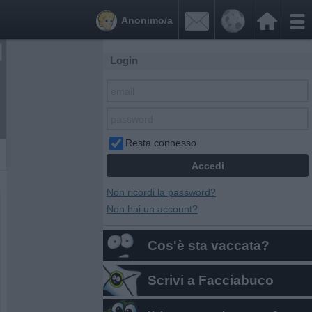


Anonimo/a
Login
Resta connesso
Non ricordi la password?
Non hai un account?
Cos'è sta vaccata?
Scrivi a Facciabuco