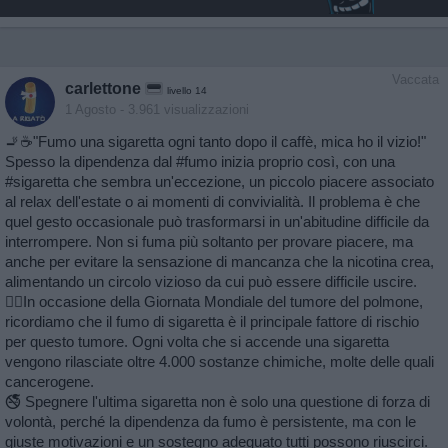
Vaccata
carlettone
livello 14
1 Agosto
- 3.961 visualizzazioni
🚬☕"Fumo una sigaretta ogni tanto dopo il caffè, mica ho il vizio!"
Spesso la dipendenza dal #fumo inizia proprio così, con una
#sigaretta che sembra un'eccezione, un piccolo piacere associato
al relax dell'estate o ai momenti di convivialità. Il problema è che
quel gesto occasionale può trasformarsi in un'abitudine difficile da
interrompere. Non si fuma più soltanto per provare piacere, ma
anche per evitare la sensazione di mancanza che la nicotina crea,
alimentando un circolo vizioso da cui può essere difficile uscire.
👉🏻In occasione della Giornata Mondiale del tumore del polmone,
ricordiamo che il fumo di sigaretta è il principale fattore di rischio
per questo tumore. Ogni volta che si accende una sigaretta
vengono rilasciate oltre 4.000 sostanze chimiche, molte delle quali
cancerogene.
🚭 Spegnere l'ultima sigaretta non è solo una questione di forza di
volontà, perché la dipendenza da fumo è persistente, ma con le
giuste motivazioni e un sostegno adeguato tutti possono riuscirci.