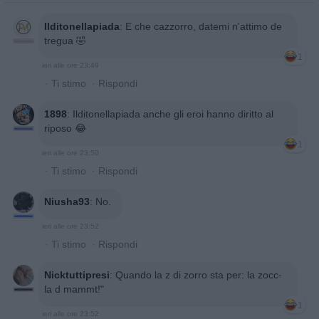
Ilditonellapiada
:
E che cazzorro, datemi n'attimo de
tregua 🤣
1
ieri alle ore 23:49
·
Ti stimo
·
Rispondi
1898
:
Ilditonellapiada anche gli eroi hanno diritto al
riposo 😂
1
ieri alle ore 23:50
·
Ti stimo
·
Rispondi
Niusha93
:
No.
ieri alle ore 23:52
·
Ti stimo
·
Rispondi
Nicktuttipresi
:
Quando la z di zorro sta per: la zocc-
la d mammt!"
1
ieri alle ore 23:52