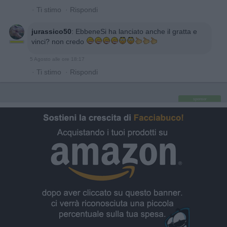
·
Ti stimo
·
Rispondi
jurassico50
:
EbbeneSi ha lanciato anche il gratta e
vinci? non credo
5 Agosto alle ore 18:17
·
Ti stimo
·
Rispondi
sponsor