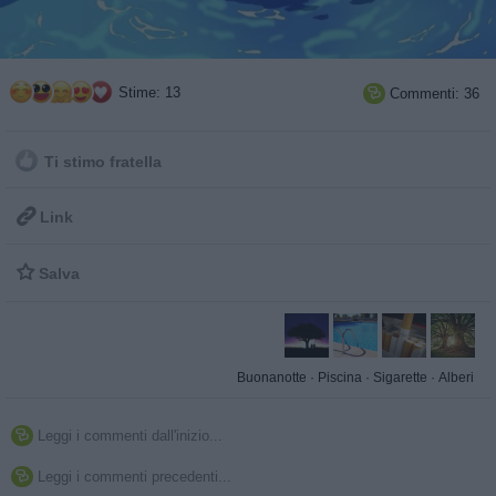
Stime: 13
Commenti: 36

Ti stimo fratella

Link

Salva
Buonanotte
·
Piscina
·
Sigarette
·
Alberi
Leggi i commenti dall'inizio...

Leggi i commenti precedenti...
