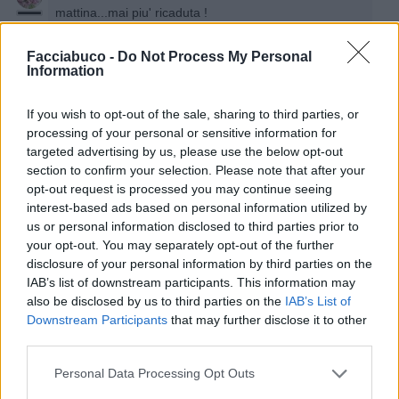
mattina...mai piu' ricaduta !
6
1 Agosto alle ore 14:22
Facciabuco -
Do Not Process My Personal
·
Ti stimo
·
Rispondi
Information
5calzinipuzzolenti
:
Lunetta12 Blek fioredacciaio mai
If you wish to opt-out of the sale, sharing to third parties, or
fumato in vita mia
processing of your personal or sensitive information for
3
targeted advertising by us, please use the below opt-out
1 Agosto alle ore 14:30
section to confirm your selection. Please note that after your
·
Ti stimo
·
Rispondi
opt-out request is processed you may continue seeing
interest-based ads based on personal information utilized by
Barbyturiko
:
fioredacciaio ...pure io, ne fumavo 40 al
us or personal information disclosed to third parties prior to
giorno, provato la graffetta, caramelle, nicoprive
your opt-out. You may separately opt-out of the further
niente...un giorno stavo male con forte tosse che mi
disclosure of your personal information by third parties on the
squassava il torace, non ho fumato la sera, al mattino
IAB’s list of downstream participants. This information may
ho pensato...cerco di trattenermi magari è la volta
also be disclosed by us to third parties on the
IAB’s List of
buona...sono passati più di vent'anni, non ho una
Downstream Participants
that may further disclose it to other
spiegazione razionale, è successo...comunque coi
third parties.
soldi risparmiati, non ho comprato una Ferrari, è una
bufala 🤣🤣🤣
Personal Data Processing Opt Outs
4
1 Agosto alle ore 14:57