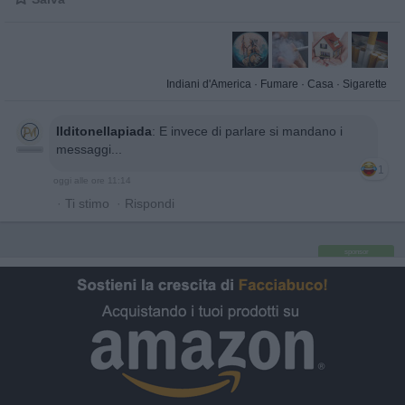
Indiani d'America
·
Fumare
·
Casa
·
Sigarette
Ilditonellapiada
:
E invece di parlare si mandano i
messaggi...
1
oggi alle ore 11:14
·
Ti stimo
·
Rispondi
sponsor