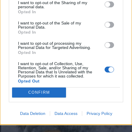
I want to opt-out of the Sharing of my
·
Ti stimo
·
Rispondi
personal data.
Opted In
I want to opt-out of the Sale of my
Chiacchiera
Personal Data.
isabel
livello 15
Opted In
30 Luglio
- 4.575 visualizzazioni
Ma che c4zz ve fumate ??? Ma io dico er posacenere ve pesa in
I want to opt-out of processing my
Personal Data for Targeted Advertising.
mano?? Finché non trovate quarcuno che je rode e ve smolecola la
Opted In
capoccia 😆😆😆😆😆😏😏😏😏
I want to opt-out of Collection, Use,
Retention, Sale, and/or Sharing of my
Personal Data that Is Unrelated with the
Purposes for which it was collected.
Opted Out
CONFIRM
Data Deletion
Data Access
Privacy Policy