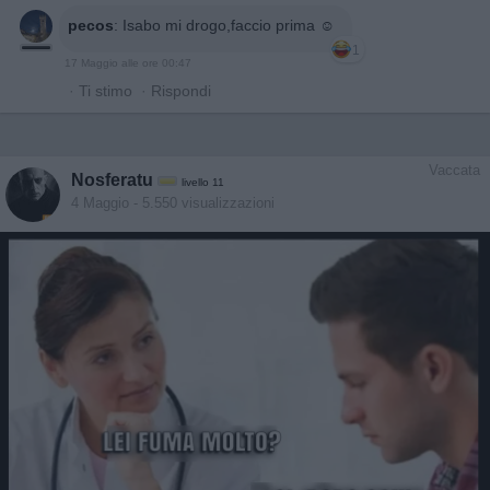
pecos
:
Isabo mi drogo,faccio prima ☺️
1
17 Maggio alle ore 00:47
·
Ti stimo
·
Rispondi
Vaccata
Nosferatu
livello 11
4 Maggio
- 5.550 visualizzazioni