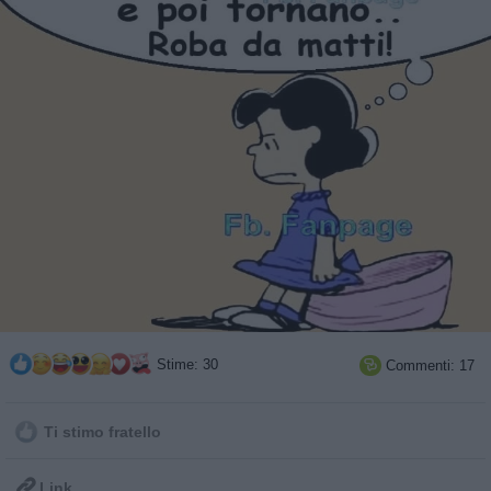
Stime: 30
Commenti: 17

Ti stimo fratello

Link