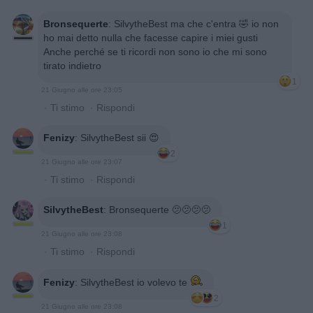
Bronsequerte
:
SilvytheBest ma che c'entra 🤣 io non
ho mai detto nulla che facesse capire i miei gusti
Anche perché se ti ricordi non sono io che mi sono
tirato indietro
1
21 Giugno alle ore 23:05
·
Ti stimo
·
Rispondi
Fenizy
:
SilvytheBest sii 😍
2
21 Giugno alle ore 23:07
·
Ti stimo
·
Rispondi
SilvytheBest
:
Bronsequerte 🫤🫤🫤🫤
1
21 Giugno alle ore 23:08
·
Ti stimo
·
Rispondi
Fenizy
:
SilvytheBest io volevo te
2
21 Giugno alle ore 23:08