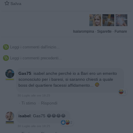

Salva
Isalarompina
·
Sigarette
·
Fumare
Leggi i commenti dall'inizio...

Leggi i commenti precedenti...

Gas75
:
isabel anche perché io a Bari ero un emerito
sconosciuto per i baresi, si saranno chiesti a quale
boss del quartiere facessi affidamento...
1
30 Luglio alle ore 18:25
·
Ti stimo
·
Rispondi
isabel
:
Gas75 😂😂😂😂
2
30 Luglio alle ore 18:25