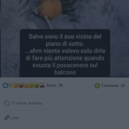
Stime: 39
Commenti: 33

Ti stimo fratella

Link