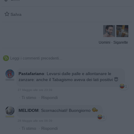

Salva
Uomini
·
Sigarette
Leggi i commenti precedenti...

Pastafariano
:
Levarsi dalle palle e allontanare le
zanzare: anche il Tabagismo aveva dei lati positivi 😇
1
27 Maggio alle ore 23:39
·
Ti stimo
·
Rispondi
MELIDOM
:
Scornacchiati! Buongiorno
1
28 Maggio alle ore 06:39
·
Ti stimo
·
Rispondi