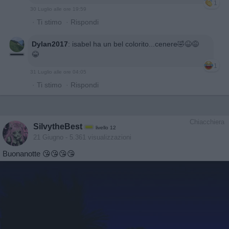
1
30 Luglio alle ore 19:59
·
Ti stimo
·
Rispondi
Dylan2017
:
isabel ha un bel colorito...cenere🤣😆😅
😂
1
31 Luglio alle ore 04:05
·
Ti stimo
·
Rispondi
Chiacchiera
SilvytheBest
livello 12
21 Giugno
- 5.361 visualizzazioni
Buonanotte 😘😘😘😘