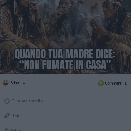
Stime: 4
Commenti: 1

Ti stimo fratello

Link

Salva