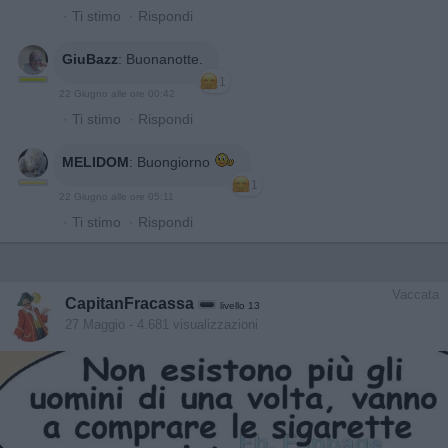
·
Ti stimo
·
Rispondi
GiuBazz
:
Buonanotte.
1
22 Giugno alle ore 00:42
·
Ti stimo
·
Rispondi
MELIDOM
:
Buongiorno
1
22 Giugno alle ore 05:11
·
Ti stimo
·
Rispondi
Vaccata
CapitanFracassa
livello 13
27 Maggio
- 4.681 visualizzazioni