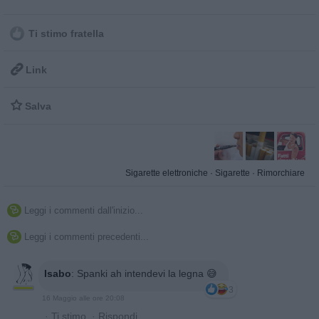
Ti stimo fratella

Link

Salva
Sigarette elettroniche
·
Sigarette
·
Rimorchiare
Leggi i commenti dall'inizio...

Leggi i commenti precedenti...

Isabo
:
Spanki ah intendevi la legna 😅
3
16 Maggio alle ore 20:08
·
Ti stimo
·
Rispondi