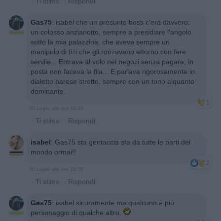
·
Ti stimo
·
Rispondi
Gas75
:
isabel che un presunto boss c'era davvero:
un colosso anzianotto, sempre a presidiare l'angolo
sotto la mia palazzina, che aveva sempre un
manipolo di tizi che gli ronzavano attorno con fare
servile... Entrava al volo nei negozi senza pagare, in
posta non faceva la fila... E parlava rigorosamente in
dialetto barese stretto, sempre con un tono alquanto
dominante.
1
30 Luglio alle ore 18:35
·
Ti stimo
·
Rispondi
isabel
:
Gas75 sta gentaccia sta da tutte le parti del
mondo ormai!!
2
30 Luglio alle ore 18:56
·
Ti stimo
·
Rispondi
Gas75
:
isabel sicuramente ma qualcuno è più
personaggio di qualche altro.