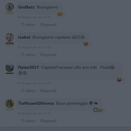
GiuBazz
:
Buongiorno
1
28 Maggio alle ore 07:16
·
Ti stimo
·
Rispondi
isabel
:
Buongiorno capitano 🤗😙😘
1
28 Maggio alle ore 07:33
·
Ti stimo
·
Rispondi
Dylan2017
:
CapitanFracassa uffa son tutti . Fluidi😱
😨😰
2
28 Maggio alle ore 11:05
·
Ti stimo
·
Rispondi
TrafficantiDiIronia
:
Buon pomeriggio 🌍🌤
4
28 Maggio alle ore 13:55
·
Ti stimo
·
Rispondi