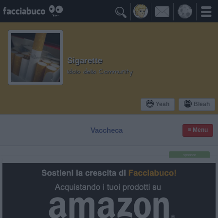

Sigarette
Idolo della Community
Yeah
Bleah
Vaccheca
≡ Menu
sponsor