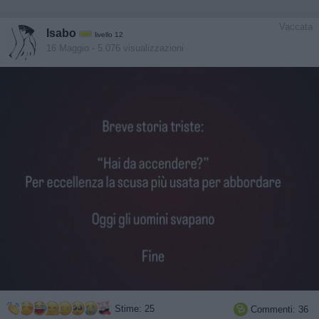
Vaccata
Isabo
livello 12
16 Maggio
- 5.076 visualizzazioni
Stime: 25
Commenti: 36
