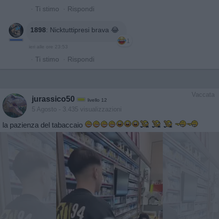
·
Ti stimo
·
Rispondi
1898
:
Nicktuttipresi brava 😂
1
ieri alle ore 23:53
·
Ti stimo
·
Rispondi
Vaccata
jurassico50
livello 12
5 Agosto
- 3.435 visualizzazioni
la pazienza del tabaccaio