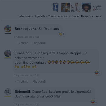
Tabaccaio
·
Sigarette
·
Clienti fastidiosi
·
Risate
·
Pazienza persa
Bronsequerte
:
Se l'è cercata
1
5 Agosto alle ore 17:35
·
Ti stimo
·
Rispondi
jurassico50
:
Bronsequerte il troppo stroppia ...e
esistono veramente
buon fine pomeriggio
1
5 Agosto alle ore 17:37
·
Ti stimo
·
Rispondi
EbbeneSi
:
Come farsi lanciare gratis le sigarette😅
Buona serata jurassico50 🤗🤗
1
5 Agosto alle ore 17:45