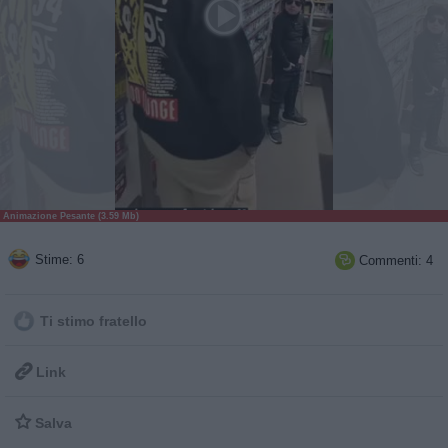
Animazione Pesante (3.59 Mb)
Stime: 6
Commenti: 4

Ti stimo fratello

Link

Salva