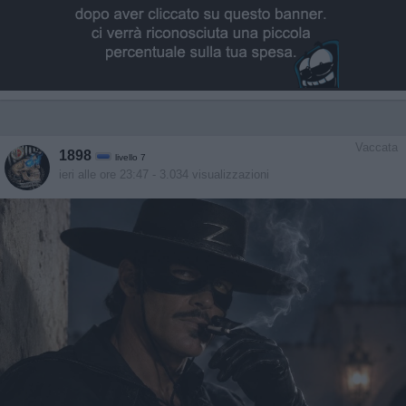
Vaccata
1898
livello 7
ieri alle ore 23:47
- 3.034 visualizzazioni