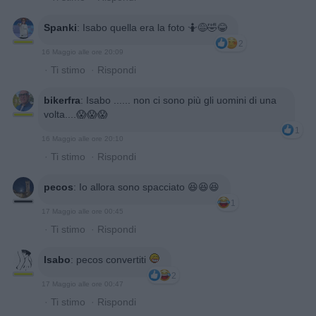
Spanki
:
Isabo quella era la foto 🤷😅🤣😂
2
16 Maggio alle ore 20:09
·
Ti stimo
·
Rispondi
bikerfra
:
Isabo ...... non ci sono più gli uomini di una
volta....😱😱😱
1
16 Maggio alle ore 20:10
·
Ti stimo
·
Rispondi
pecos
:
Io allora sono spacciato 😆😆😆
1
17 Maggio alle ore 00:45
·
Ti stimo
·
Rispondi
Isabo
:
pecos convertiti
2
17 Maggio alle ore 00:47
·
Ti stimo
·
Rispondi