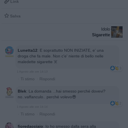

Link

Salva
Idolo
Sigarette
Lunetta12
:
E soprattutto NON INIZIATE, e' una
droga che fa male. Non c'e' niente di bello nelle
maledette sigarette ☠️
3
1 Agosto alle ore 14:13
·
Ti stimo
·
Rispondi
Blek
:
La domanda ...hai smesso perché dovevi?
no..vaffanculo.. perché volevo😎
2
1 Agosto alle ore 14:14
·
Ti stimo
·
Rispondi
fioredacciaio
:
Io ho smesso dalla sera alla