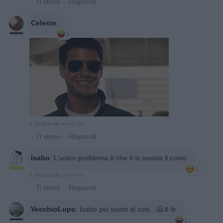
·
Ti stimo
·
Rispondi
Celeste
:
1
6 Giugno alle ore 07:29
·
Ti stimo
·
Rispondi
Isabo
:
L'unico problema è che ti si svuota il conto
1
6 Giugno alle ore 07:47
·
Ti stimo
·
Rispondi
VecchioLupo
:
Isabo più vuoto di così...🤗🌷☕
1