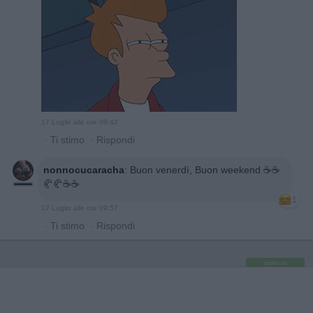
17 Luglio alle ore 09:42
·
Ti stimo
·
Rispondi
nonnocucaracha
:
Buon venerdì, Buon weekend ☕️☕️
🥐🥐☕️☕️
1
17 Luglio alle ore 09:57
·
Ti stimo
·
Rispondi
pubblicità