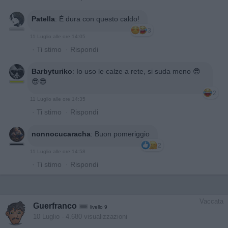
Patella
:
È dura con questo caldo!
3
11 Luglio alle ore 14:05
·
Ti stimo
·
Rispondi
Barbyturiko
:
Io uso le calze a rete, si suda meno 😎
😎😎
2
11 Luglio alle ore 14:35
·
Ti stimo
·
Rispondi
nonnocucaracha
:
Buon pomeriggio
2
11 Luglio alle ore 14:58
·
Ti stimo
·
Rispondi
Vaccata
Guerfranco
livello 9
10 Luglio
- 4.680 visualizzazioni