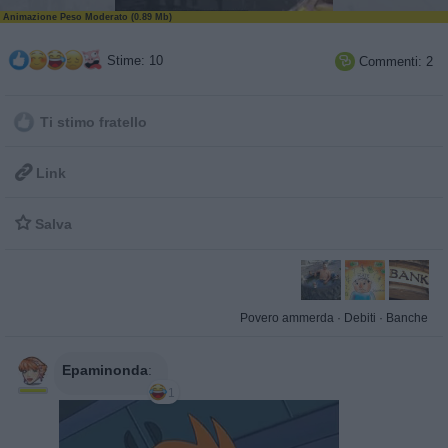
Animazione Peso Moderato (0.89 Mb)
Stime: 10
Commenti: 2

Ti stimo fratello

Link

Salva
Povero ammerda
·
Debiti
·
Banche
Epaminonda
:
1