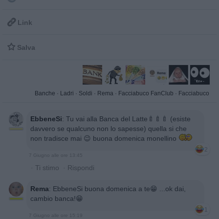

Link

Salva
Banche
·
Ladri
·
Soldi
·
Rema
·
Facciabuco FanClub
·
Facciabuco
EbbeneSi
:
Tu vai alla Banca del Latte🍼🍼🍼 (esiste
davvero se qualcuno non lo sapesse) quella si che
non tradisce mai 😉 buona domenica monellino
2
7 Giugno alle ore 13:45
·
Ti stimo
·
Rispondi
Rema
:
EbbeneSi buona domenica a te😁 ...ok dai,
cambio banca!😁
1
7 Giugno alle ore 15:19