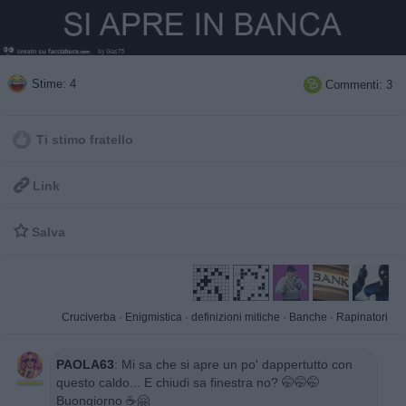
Stime: 4
Commenti: 3

Ti stimo fratello

Link

Salva
Cruciverba
·
Enigmistica
·
definizioni mitiche
·
Banche
·
Rapinatori
PAOLA63
:
Mi sa che si apre un po' dappertutto con
questo caldo... E chiudi sa finestra no? 🤭🤭🤭
Buongiorno ☕🤗