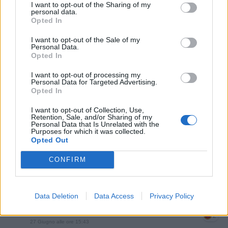
I want to opt-out of the Sharing of my
personal data.

Link
Opted In
I want to opt-out of the Sale of my

Salva
Personal Data.
Opted In
I want to opt-out of processing my
Personal Data for Targeted Advertising.
Arsenio Lupin
·
Bancomat
·
Rema
·
Facciabuco FanClub
·
Facciabuco
Opted In
I want to opt-out of Collection, Use,
Leggi i commenti precedenti...

Retention, Sale, and/or Sharing of my
Personal Data that Is Unrelated with the
Purposes for which it was collected.
Opted Out
EbbeneSi
:
hamilton89 ma lui fa a meta' per eta'😅
2
CONFIRM
27 Giugno alle ore 15:42
·
Ti stimo
·
Rispondi
hamilton89
:
Rema come Anjuli anche lei ha detto
Data Deletion
Data Access
Privacy Policy
che è il caldo..🤔🤪😂
2
27 Giugno alle ore 15:43