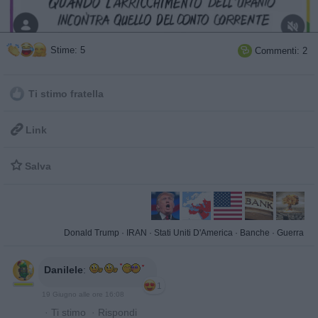
Stime: 5
Commenti: 2

Ti stimo fratella

Link

Salva
Donald Trump
·
IRAN
·
Stati Uniti D'America
·
Banche
·
Guerra
Danilele
:
1
19 Giugno alle ore 16:08
·
Ti stimo
·
Rispondi