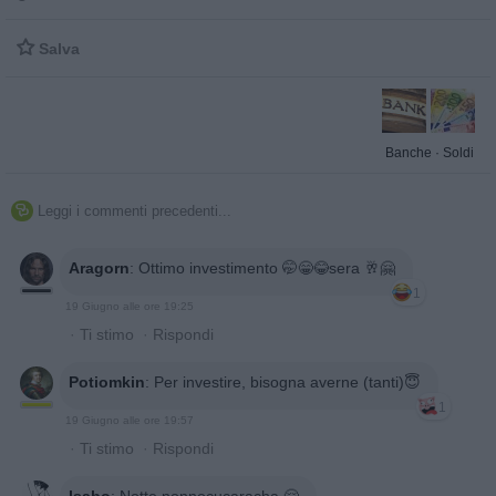

Salva
Banche
·
Soldi
Leggi i commenti precedenti...

Aragorn
:
Ottimo investimento 🤭😁😂sera 🥂🤗
1
19 Giugno alle ore 19:25
·
Ti stimo
·
Rispondi
Potiomkin
:
Per investire, bisogna averne (tanti)😇
1
19 Giugno alle ore 19:57
·
Ti stimo
·
Rispondi