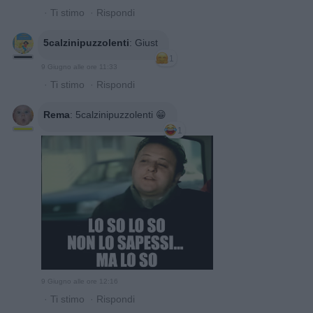
·
Ti stimo
·
Rispondi
5calzinipuzzolenti
:
Giust
1
9 Giugno alle ore 11:33
·
Ti stimo
·
Rispondi
Rema
:
5calzinipuzzolenti 😁
1
9 Giugno alle ore 12:16
·
Ti stimo
·
Rispondi