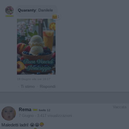
Quaranty
:
Danilele
1
19 Giugno alle ore 16:17
·
Ti stimo
·
Rispondi
Vaccata
Rema
livello 12
7 Giugno
- 3.417 visualizzazioni
Maledetti ladri! 😭😁