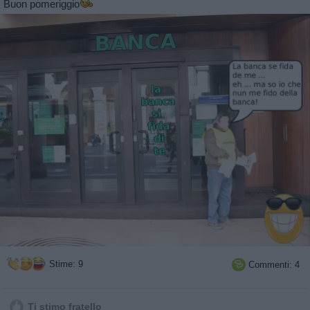
Buon pomeriggio
Stime: 9
Commenti: 4

Ti stimo fratello