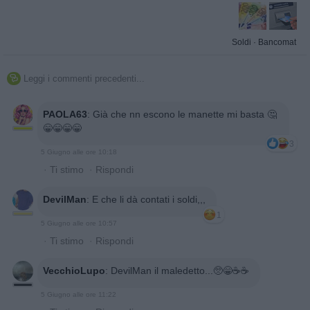
Soldi
·
Bancomat
Leggi i commenti precedenti...

PAOLA63
:
Già che nn escono le manette mi basta 🤔
😁😁😁😁
3
5 Giugno alle ore 10:18
·
Ti stimo
·
Rispondi
DevilMan
:
E che li dà contati i soldi,,,
1
5 Giugno alle ore 10:57
·
Ti stimo
·
Rispondi
VecchioLupo
:
DevilMan il maledetto...🥺😁☕☕
5 Giugno alle ore 11:22