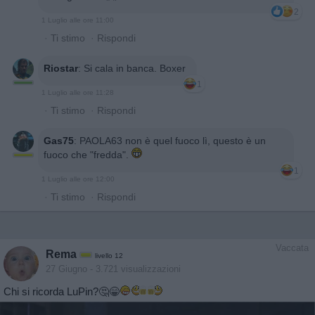
2
1 Luglio alle ore 11:00
·
Ti stimo
·
Rispondi
Riostar
:
Si cala in banca. Boxer
1
1 Luglio alle ore 11:28
·
Ti stimo
·
Rispondi
Gas75
:
PAOLA63 non è quel fuoco lì, questo è un
fuoco che "fredda".
1
1 Luglio alle ore 12:00
·
Ti stimo
·
Rispondi
Vaccata
Rema
livello 12
27 Giugno
- 3.721 visualizzazioni
Chi si ricorda LuPin?🤔😁