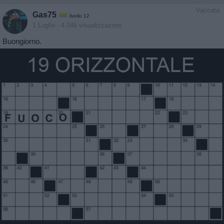
Vaccata
Gas75
livello 12
1 Luglio
- 4.046 visualizzazioni
Buongiorno.