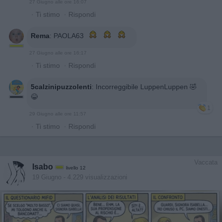
27 Giugno alle ore 16:07
·
Ti stimo
·
Rispondi
Rema
:
PAOLA63
27 Giugno alle ore 16:17
·
Ti stimo
·
Rispondi
5calzinipuzzolenti
:
Incorreggibile LuppenLuppen 🤣
😂
1
29 Giugno alle ore 11:57
·
Ti stimo
·
Rispondi
Vaccata
Isabo
livello 12
19 Giugno
- 4.229 visualizzazioni