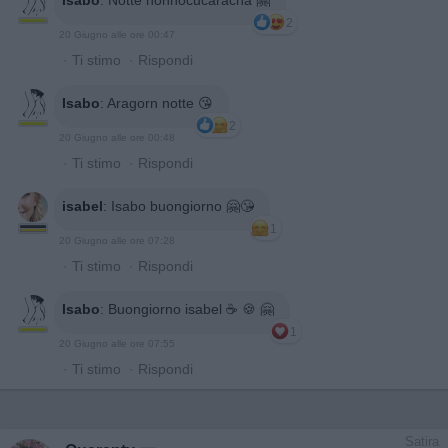
Isabo
:
Notte nonnocucaracha 🤗
2
20 Giugno alle ore 00:47
·
Ti stimo
·
Rispondi
Isabo
:
Aragorn notte 😘
2
20 Giugno alle ore 00:48
·
Ti stimo
·
Rispondi
isabel
:
Isabo buongiorno 🤗😘
1
20 Giugno alle ore 07:28
·
Ti stimo
·
Rispondi
Isabo
:
Buongiorno isabel ☕️ 🍪 🤗
1
20 Giugno alle ore 07:55
·
Ti stimo
·
Rispondi
Satira