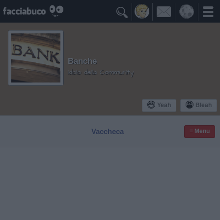

Banche
Idolo della Community
Yeah
Bleah
Vaccheca
≡ Menu