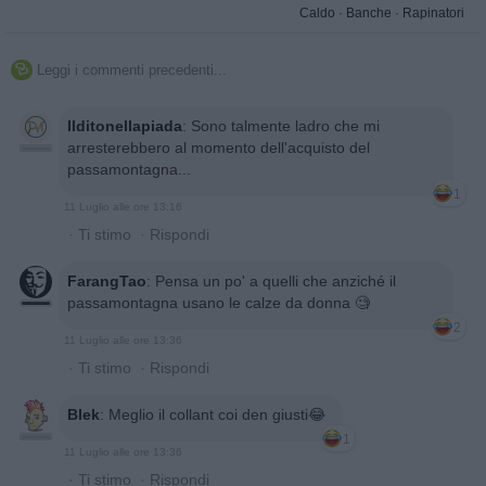
Caldo
·
Banche
·
Rapinatori
Leggi i commenti precedenti...

Ilditonellapiada
:
Sono talmente ladro che mi
arresterebbero al momento dell'acquisto del
passamontagna...
1
11 Luglio alle ore 13:16
·
Ti stimo
·
Rispondi
FarangTao
:
Pensa un po' a quelli che anziché il
passamontagna usano le calze da donna 🧐
2
11 Luglio alle ore 13:36
·
Ti stimo
·
Rispondi
Blek
:
Meglio il collant coi den giusti😂
1
11 Luglio alle ore 13:36
·
Ti stimo
·
Rispondi