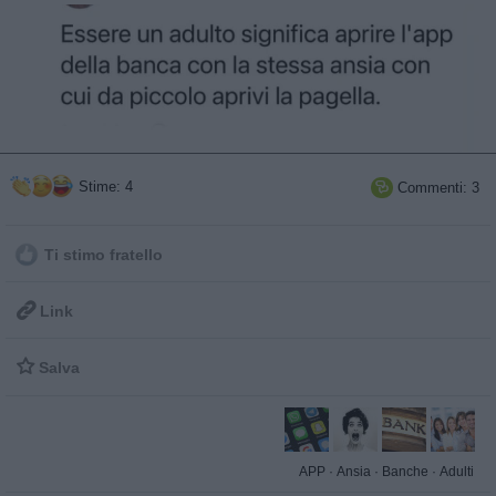
Stime: 4
Commenti: 3

Ti stimo fratello

Link

Salva
APP
·
Ansia
·
Banche
·
Adulti