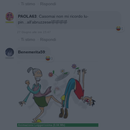
·
Ti stimo
·
Rispondi
PAOLA63
:
Casomai non mi ricordo lu-
pin...all'abruzzese🤣🤣🤣🤣
1
27 Giugno alle ore 15:47
·
Ti stimo
·
Rispondi
Benemerita59
:
3
Animazione Leggerissima (0.04 Mb)