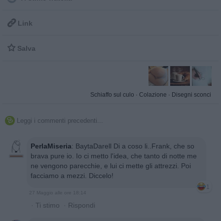

Link

Salva
Schiaffo sul culo
·
Colazione
·
Disegni sconci
Leggi i commenti precedenti...

PerlaMiseria
:
BaytaDarell Di a coso li..Frank, che so
brava pure io. Io ci metto l'idea, che tanto di notte me
ne vengono parecchie, e lui ci mette gli attrezzi. Poi
facciamo a mezzi. Diccelo!
1
27 Maggio alle ore 18:14
·
Ti stimo
·
Rispondi