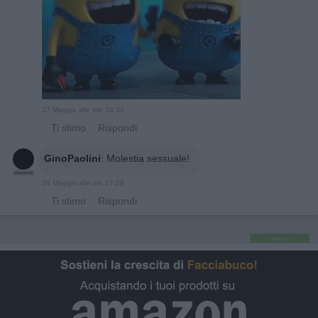
27 Maggio alle ore 18:30
·
Ti stimo
·
Rispondi
GinoPaolini
:
Molestia sessuale!
28 Maggio alle ore 17:29
·
Ti stimo
·
Rispondi
sponsor