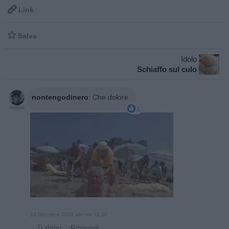

Link

Salva
Idolo
Schiaffo sul culo
nontengodinero
:
Che dolore
1
19 Dicembre 2024 alle ore 11:20
·
Ti stimo
·
Rispondi