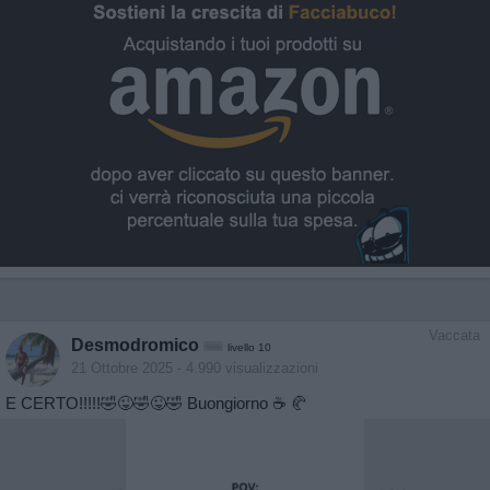
Vaccata
Desmodromico
livello 10
21 Ottobre 2025
- 4.990 visualizzazioni
E CERTO!!!!!🤣😜🤣😜🤣 Buongiorno ☕️ 🥐