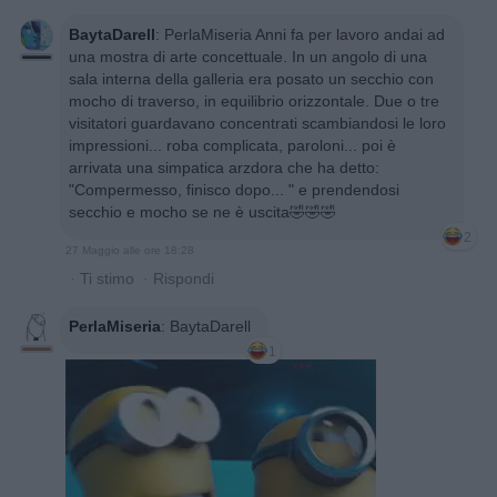
BaytaDarell
:
PerlaMiseria Anni fa per lavoro andai ad
una mostra di arte concettuale. In un angolo di una
sala interna della galleria era posato un secchio con
mocho di traverso, in equilibrio orizzontale. Due o tre
visitatori guardavano concentrati scambiandosi le loro
impressioni... roba complicata, paroloni... poi è
arrivata una simpatica arzdora che ha detto:
"Compermesso, finisco dopo... " e prendendosi
secchio e mocho se ne è uscita🤣🤣🤣
2
27 Maggio alle ore 18:28
·
Ti stimo
·
Rispondi
PerlaMiseria
:
BaytaDarell
1