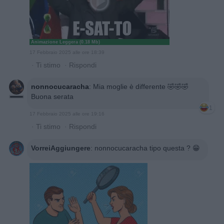
Animazione Leggera (0.18 Mb)
17 Febbraio 2025 alle ore 18:39
·
Ti stimo
·
Rispondi
nonnocucaracha
:
Mia moglie è differente 🤣🤣🤣
Buona serata
1
17 Febbraio 2025 alle ore 19:16
·
Ti stimo
·
Rispondi
VorreiAggiungere
:
nonnocucaracha tipo questa ? 😁