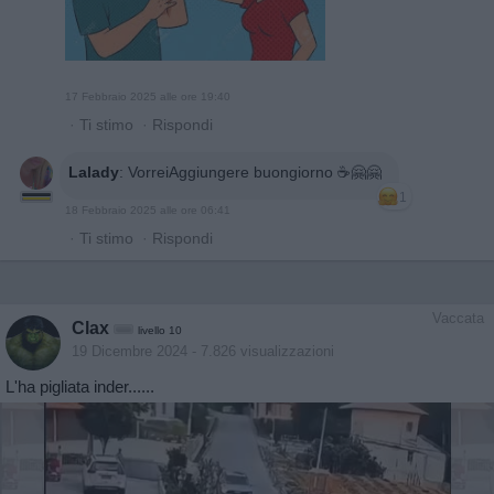
17 Febbraio 2025 alle ore 19:40
·
Ti stimo
·
Rispondi
Lalady
:
VorreiAggiungere buongiorno ☕️🤗🤗
1
18 Febbraio 2025 alle ore 06:41
·
Ti stimo
·
Rispondi
Vaccata
Clax
livello 10
19 Dicembre 2024
- 7.826 visualizzazioni
L'ha pigliata inder......