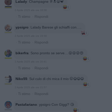
Lalady
:
Champagne 🥂🔝😁🐒
1
2 Aprile 2025 alle ore 18:58
·
Ti stimo
·
Rispondi
ypsigro
:
Lalady Barese gli schiaffi con.....
1
2 Aprile 2025 alle ore 19:59
·
Ti stimo
·
Rispondi
bikerfra
:
Sono pronto se serve....😜😜😜😍
1
2 Aprile 2025 alle ore 20:41
·
Ti stimo
·
Rispondi
Niko55
:
Sul culo di chi mica il mio 🤭😂😂😂
1
2 Aprile 2025 alle ore 21:57
·
Ti stimo
·
Rispondi
Pastafariano
:
ypsigro Con Giggi? 🧐
1