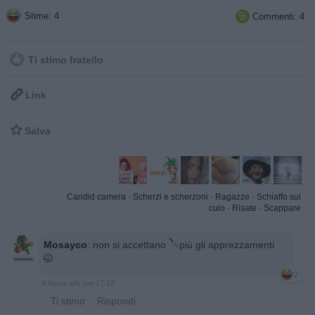
Stime: 4
Commenti: 4

Ti stimo fratello

Link

Salva
Candid camera
·
Scherzi e scherzoni
·
Ragazze
·
Schiaffo sul
culo
·
Risate
·
Scappare
Mosayco
:
non si accettano
più gli apprezzamenti
🤭
2
3 Marzo alle ore 17:12
·
Ti stimo
·
Rispondi