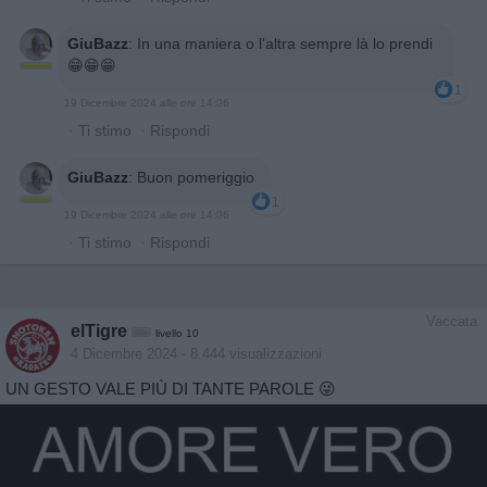
GiuBazz
:
In una maniera o l'altra sempre là lo prendi
😁😁😁
1
19 Dicembre 2024 alle ore 14:06
·
Ti stimo
·
Rispondi
GiuBazz
:
Buon pomeriggio
1
19 Dicembre 2024 alle ore 14:06
·
Ti stimo
·
Rispondi
Vaccata
elTigre
livello 10
4 Dicembre 2024
- 8.444 visualizzazioni
UN GESTO VALE PIÙ DI TANTE PAROLE 😜