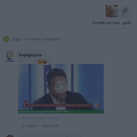
Schiaffo sul culo
·
graffi
Leggi i commenti precedenti...

bepigripoa
:
2
Animazione Leggerissima (0.07 Mb)
2 Aprile 2025 alle ore 18:41
·
Ti stimo
·
Rispondi