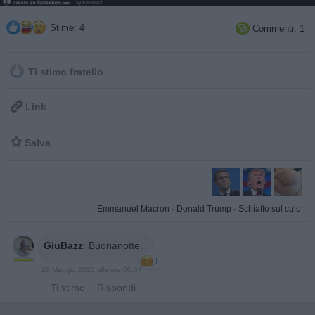
Stime: 4
Commenti: 1

Ti stimo fratello

Link

Salva
Emmanuel Macron
·
Donald Trump
·
Schiaffo sul culo
GiuBazz
:
Buonanotte.
1
28 Maggio 2025 alle ore 00:04
·
Ti stimo
·
Rispondi