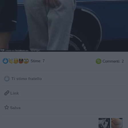
Stime: 7
Commenti: 2

Ti stimo fratello

Link

Salva