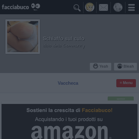

Schiaffo sul culo
Idolo della Community
Yeah
Bleah
Vaccheca
≡ Menu
sponsor