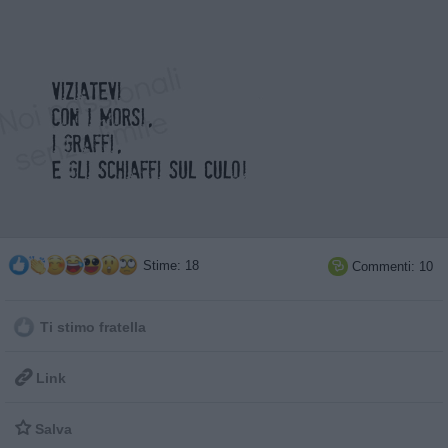
Stime: 18
Commenti: 10

Ti stimo fratella

Link

Salva