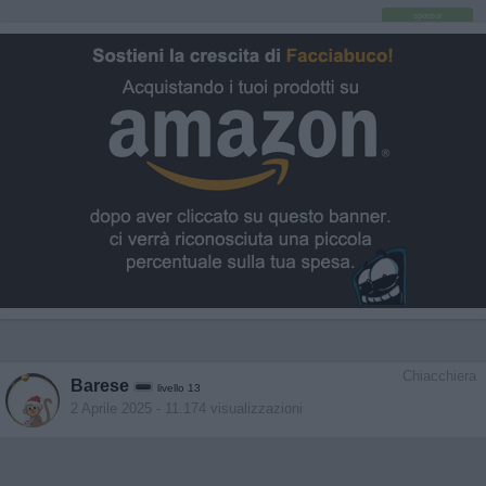
sponsor
Chiacchiera
Barese
livello 13
2 Aprile 2025
- 11.174 visualizzazioni