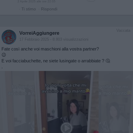
2 Aprile 2025 alle ore 22:05
·
Ti stimo
·
Rispondi
Vaccata
VorreiAggiungere
17 Febbraio 2025
- 8.803 visualizzazioni
Fate così anche voi maschioni alla vostra partner?
😉
E voi facciabuchette, ne siete lusingate o arrabbiate ? 🤔
.