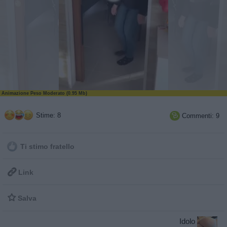
Animazione Peso Moderato (0.95 Mb)
Stime: 8
Commenti: 9

Ti stimo fratello

Link

Salva
Idolo