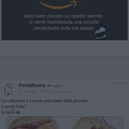
Vaccata
PerlaMiseria
livello 8
27 Maggio
- 4.047 visualizzazioni
La colazione è il pasto principale della giornata.
L'avete fatta?
Io no
😭