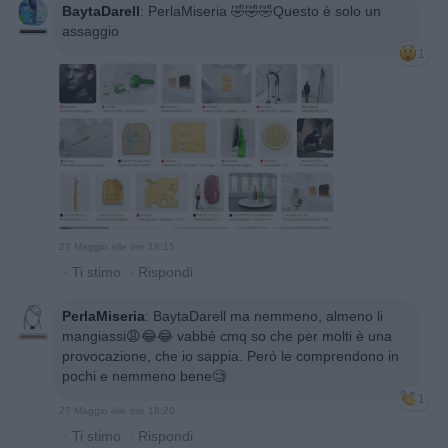
BaytaDarell
:
PerlaMiseria 🤣🤣🤣Questo è solo un
assaggio
1
27 Maggio alle ore 18:15
·
Ti stimo
·
Rispondi
PerlaMiseria
:
BaytaDarell ma nemmeno, almeno li
mangiassi😩😂😂 vabbè cmq so che per molti è una
provocazione, che io sappia. Però le comprendono in
pochi e nemmeno bene🧐
1
27 Maggio alle ore 18:20
·
Ti stimo
·
Rispondi