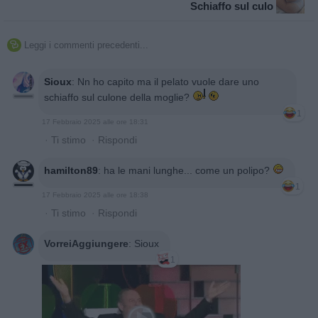
Schiaffo sul culo
Leggi i commenti precedenti...

Sioux
:
Nn ho capito ma il pelato vuole dare uno
schiaffo sul culone della moglie?
1
17 Febbraio 2025 alle ore 18:31
·
Ti stimo
·
Rispondi
hamilton89
:
ha le mani lunghe... come un polipo?
1
17 Febbraio 2025 alle ore 18:38
·
Ti stimo
·
Rispondi
VorreiAggiungere
:
Sioux
1