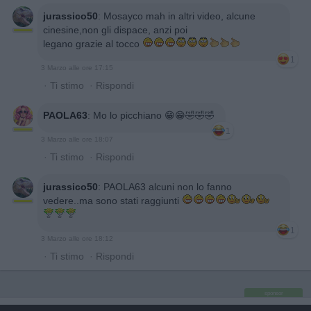
jurassico50
:
Mosayco mah in altri video, alcune
cinesine,non gli dispace, anzi poi
legano grazie al tocco
1
3 Marzo alle ore 17:15
·
Ti stimo
·
Rispondi
PAOLA63
:
Mo lo picchiano 😁😁🤣🤣🤣
1
3 Marzo alle ore 18:07
·
Ti stimo
·
Rispondi
jurassico50
:
PAOLA63 alcuni non lo fanno
vedere..ma sono stati raggiunti
1
3 Marzo alle ore 18:12
·
Ti stimo
·
Rispondi
sponsor