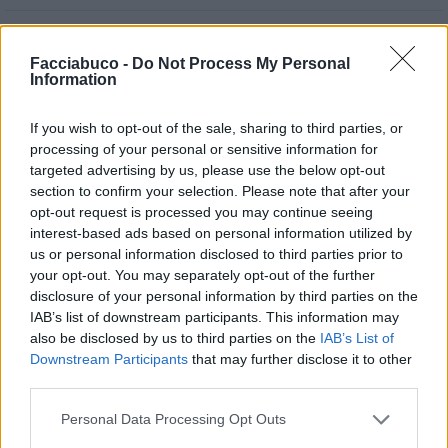

Link
Facciabuco -
Do Not Process My Personal
Information

Salva
If you wish to opt-out of the sale, sharing to third parties, or
Idolo
processing of your personal or sensitive information for
Schiaffo sul culo
targeted advertising by us, please use the below opt-out
section to confirm your selection. Please note that after your
Danilele
:
opt-out request is processed you may continue seeing
1
interest-based ads based on personal information utilized by
21 Ottobre 2025 alle ore 11:42
us or personal information disclosed to third parties prior to
·
Ti stimo
·
Rispondi
your opt-out. You may separately opt-out of the further
disclosure of your personal information by third parties on the
Desmodromico
:
Danilele
IAB’s list of downstream participants. This information may
1
also be disclosed by us to third parties on the
IAB’s List of
21 Ottobre 2025 alle ore 14:43
Downstream Participants
that may further disclose it to other
·
Ti stimo
·
Rispondi
third parties.
Personal Data Processing Opt Outs
Satira