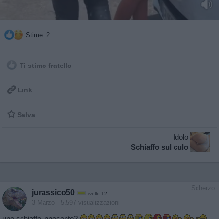
Stime: 2
Ti stimo fratello

Link

Salva
Idolo
Schiaffo sul culo
Scherzo
jurassico50
livello 12
3 Marzo
- 5.597 visualizzazioni
uno schiaffo innocente?