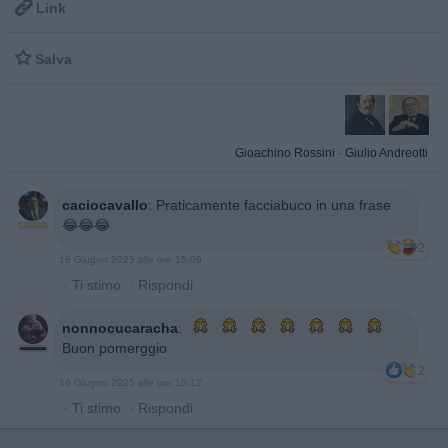

Link

Salva
Gioachino Rossini
·
Giulio Andreotti
caciocavallo
:
Praticamente facciabuco in una frase
😂😂😂
2
16 Giugno 2025 alle ore 15:09
·
Ti stimo
·
Rispondi
nonnocucaracha
:
Buon pomerggio
2
16 Giugno 2025 alle ore 15:12
·
Ti stimo
·
Rispondi