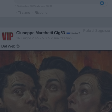
3
8 Settembre 2025 alle ore 20:32
·
Ti stimo
·
Rispondi
Perla di Saggezza
Giuseppe Marchetti Gig53
livello 7
16 Giugno 2025
- 5.865 visualizzazioni
Dal Web 👌