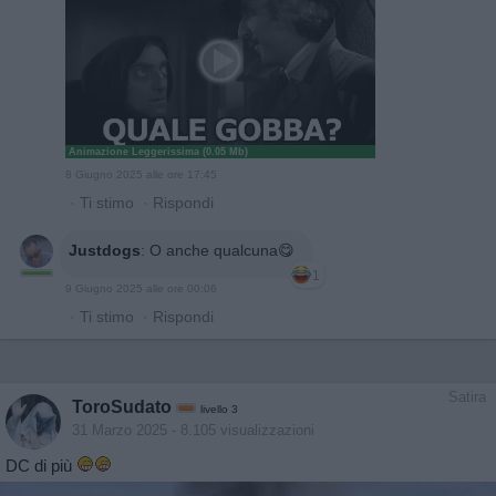
Animazione Leggerissima (0.05 Mb)
8 Giugno 2025 alle ore 17:45
·
Ti stimo
·
Rispondi
Justdogs
:
O anche qualcuna😋
1
9 Giugno 2025 alle ore 00:06
·
Ti stimo
·
Rispondi
Satira
ToroSudato
livello 3
31 Marzo 2025
- 8.105 visualizzazioni
DC di più