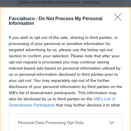
spiace darvi anche una delusione: non sono
comunista guardo quello che succede, quando c'era
la sinistra
Facciabuco -
Do Not Process My Personal
Leggi tutto...
Information
3
17 Maggio alle ore 07:28
If you wish to opt-out of the sale, sharing to third parties, or
·
Ti stimo
·
Rispondi
processing of your personal or sensitive information for
targeted advertising by us, please use the below opt-out
Roby6671
:
Plat64 frase ridicola come sempre a me
section to confirm your selection. Please note that after your
non rode nulla e non sono del pd ma questo governo
opt-out request is processed you may continue seeing
è il peggiore dei governi possibili ma voi poveretti
interest-based ads based on personal information utilized by
continuate a difendere ciò che a voi stessi fa male
us or personal information disclosed to third parties prior to
come del resto all ' Italia ..siete masochisti e irrealisti
your opt-out. You may separately opt-out of the further
..squallido ps : subisco alcunchè
disclosure of your personal information by third parties on the
1
IAB’s list of downstream participants. This information may
17 Maggio alle ore 08:15
also be disclosed by us to third parties on the
IAB’s List of
·
Ti stimo
·
Rispondi
Downstream Participants
that may further disclose it to other
third parties.
Roby6671
:
Post stupendo ! Vero capolavoro !!
1
Personal Data Processing Opt Outs
17 Maggio alle ore 08:15
·
Ti stimo
·
Rispondi