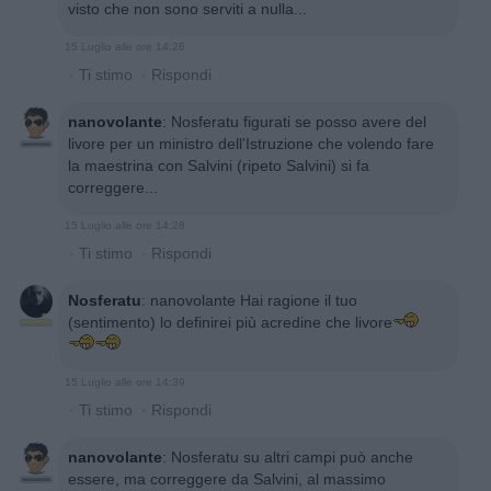
visto che non sono serviti a nulla...
15 Luglio alle ore 14:26
·
Ti stimo
·
Rispondi
nanovolante
:
Nosferatu figurati se posso avere del
livore per un ministro dell'Istruzione che volendo fare
la maestrina con Salvini (ripeto Salvini) si fa
correggere...
15 Luglio alle ore 14:28
·
Ti stimo
·
Rispondi
Nosferatu
:
nanovolante Hai ragione il tuo
(sentimento) lo definirei più acredine che livore
15 Luglio alle ore 14:39
·
Ti stimo
·
Rispondi
nanovolante
:
Nosferatu su altri campi può anche
essere, ma correggere da Salvini, al massimo