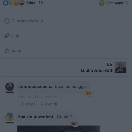
Stime: 16
Commenti: 3

Ti stimo fratello

Link

Salva
Idolo
Giulio Andreotti
nonnocucaracha
:
Buon pomeriggio
1
8 Giugno 2025 alle ore 17:02
·
Ti stimo
·
Rispondi
5calzinipuzzolenti
:
Gobba?
1