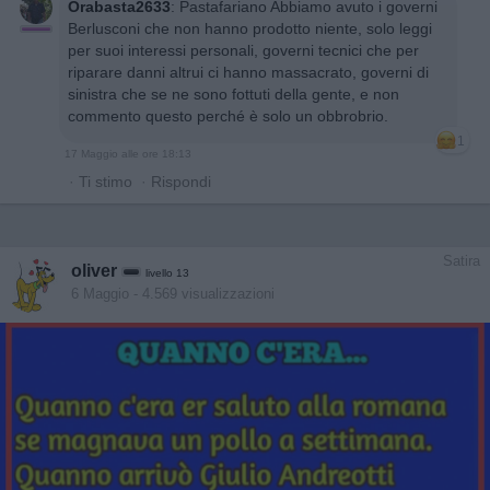
Orabasta2633
:
Pastafariano Abbiamo avuto i governi
Berlusconi che non hanno prodotto niente, solo leggi
per suoi interessi personali, governi tecnici che per
riparare danni altrui ci hanno massacrato, governi di
sinistra che se ne sono fottuti della gente, e non
commento questo perché è solo un obbrobrio.
1
17 Maggio alle ore 18:13
·
Ti stimo
·
Rispondi
Satira
oliver
livello 13
6 Maggio
- 4.569 visualizzazioni