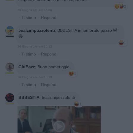
2
20 Giugno alle ore 15:06
·
Ti stimo
·
Rispondi
5calzinipuzzolenti
:
BBBESTIA innamorato pazzo 🤣
😂
1
20 Giugno alle ore 15:12
·
Ti stimo
·
Rispondi
GiuBazz
:
Buon pomeriggio
1
20 Giugno alle ore 15:13
·
Ti stimo
·
Rispondi
BBBESTIA
:
5calzinipuzzolenti
1