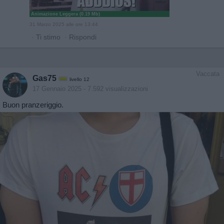
Animazione Leggera (0.19 Mb)
31 Marzo 2025 alle ore 13:44
·
Ti stimo
·
Rispondi
Vaccata
Gas75
livello 12
17 Gennaio 2025
- 7.592 visualizzazioni
Buon pranzeriggio.