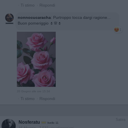
·
Ti stimo
·
Rispondi
nonnocucaracha
:
Purtroppo tocca dargi ragione...
Buon pomeriggio 🌷🌸🌷
1
20 Giugno alle ore 15:34
·
Ti stimo
·
Rispondi
Satira
Nosferatu
livello 11