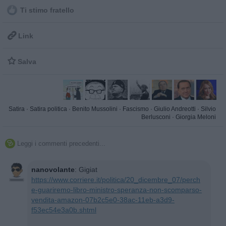
Ti stimo fratello

Link

Salva
Satira
·
Satira politica
·
Benito Mussolini
·
Fascismo
·
Giulio Andreotti
·
Silvio
Berlusconi
·
Giorgia Meloni
Leggi i commenti precedenti...

nanovolante
:
Gigiat
https://www.corriere.it/politica/20_dicembre_07/perch
e-guariremo-libro-ministro-speranza-non-scomparso-
vendita-amazon-07b2c5e0-38ac-11eb-a3d9-
f53ec54e3a0b.shtml