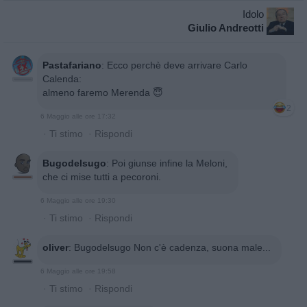
Idolo
Giulio Andreotti
Pastafariano
:
Ecco perchè deve arrivare Carlo
Calenda:
almeno faremo Merenda 😇
2
6 Maggio alle ore 17:32
·
Ti stimo
·
Rispondi
Bugodelsugo
:
Poi giunse infine la Meloni,
che ci mise tutti a pecoroni.
6 Maggio alle ore 19:30
·
Ti stimo
·
Rispondi
oliver
:
Bugodelsugo Non c'è cadenza, suona male...
6 Maggio alle ore 19:58
·
Ti stimo
·
Rispondi