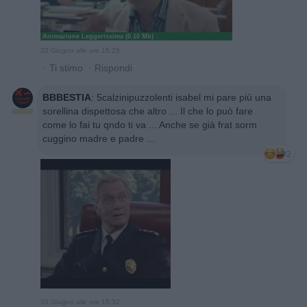
Animazione Leggerissima (0.10 Mb)
20 Giugno alle ore 15:25
·
Ti stimo
·
Rispondi
BBBESTIA
:
5calzinipuzzolenti isabel mi pare più una
sorellina dispettosa che altro ... Il che lo può fare
come lo fai tu qndo ti va ... Anche se già frat sorm
cuggino madre e padre ...
2
20 Giugno alle ore 15:32