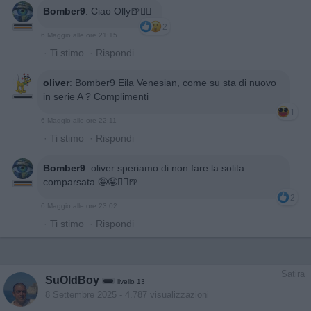
Bomber9
:
Ciao Olly🍺🙋‍♂️
2
6 Maggio alle ore 21:15
·
Ti stimo
·
Rispondi
oliver
:
Bomber9 Eila Venesian, come su sta di nuovo
in serie A ? Complimenti
1
6 Maggio alle ore 22:11
·
Ti stimo
·
Rispondi
Bomber9
:
oliver speriamo di non fare la solita
comparsata 🤪🤪🙋‍♂️🍺
2
6 Maggio alle ore 23:02
·
Ti stimo
·
Rispondi
Satira
SuOldBoy
livello 13
8 Settembre 2025
- 4.787 visualizzazioni