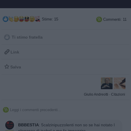
Stime: 15
Commenti: 11

Ti stimo fratella

Link

Salva
Giulio Andreotti
·
Citazioni
Leggi i commenti precedenti...

BBBESTIA
:
5calzinipuzzolenti non so se hai notato l
eleganza di isabel a me fa impazzire...