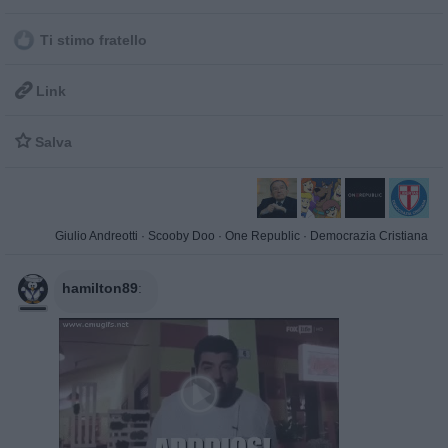
Ti stimo fratello

Link

Salva
Giulio Andreotti
·
Scooby Doo
·
One Republic
·
Democrazia Cristiana
hamilton89
: