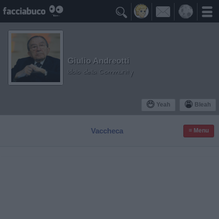

Giulio Andreotti
Idolo della Community
Yeah
Bleah
Vaccheca
≡ Menu