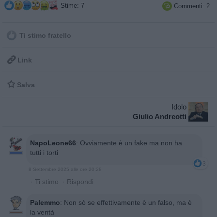
Stime: 7
Commenti: 2

Ti stimo fratello

Link

Salva
Idolo
Giulio Andreotti
NapoLeone66
:
Ovviamente è un fake ma non ha
tutti i torti
3
8 Settembre 2025 alle ore 20:28
·
Ti stimo
·
Rispondi
Palemmo
:
Non sò se effettivamente è un falso, ma è
la verità