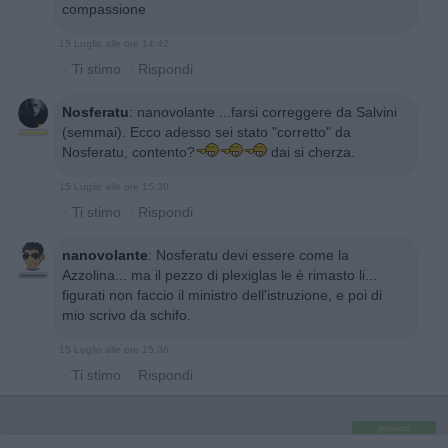
compassione
15 Luglio alle ore 14:42
·
Ti stimo
·
Rispondi
Nosferatu
:
nanovolante ...farsi correggere da Salvini
(semmai). Ecco adesso sei stato "corretto" da
Nosferatu, contento?
dai si cherza.
15 Luglio alle ore 15:30
·
Ti stimo
·
Rispondi
nanovolante
:
Nosferatu devi essere come la
Azzolina... ma il pezzo di plexiglas le è rimasto li...
figurati non faccio il ministro dell'istruzione, e poi di
mio scrivo da schifo.
15 Luglio alle ore 15:36
·
Ti stimo
·
Rispondi
pubblicità