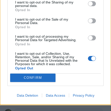
I want to opt-out of the Sharing of my
personal data.
Niusha93
:
Berlusca però era amichevole con i
Opted In
presidenti in generale. Così dicono.
I want to opt-out of the Sale of my
Personal Data.
17 Maggio alle ore 12:50
Opted In
·
Ti stimo
·
Rispondi
I want to opt-out of processing my
Personal Data for Targeted Advertising.
Pastafariano
:
Orabasta2633 Tutte le "brillanti idee"
Opted In
nate dopo la caduta dell'ultimo Governo legalmente
eletto dal Popolo (Berlusconi IV, caduto nell'11) sono
I want to opt-out of Collection, Use,
risultate essere brillanti da un punto di vista formale
Retention, Sale, and/or Sharing of my
perchè coerenti con le regole della Programmazione
Personal Data that Is Unrelated with the
Purposes for which it was collected.
Neuro Linguistica (es. i "Ristori" che ti fanno stare
Opted Out
bene perchè ti "ristorano" in quell'unico momento
dilatato all'infinito, devi "concordare" con questo fatto
CONFIRM
perchè siamo tutti d'accordo
Leggi tutto...
Data Deletion
Data Access
Privacy Policy
17 Maggio alle ore 13:35
·
Ti stimo
·
Rispondi