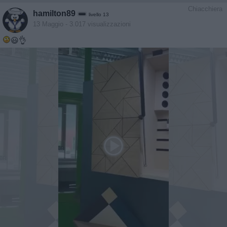
Chiacchiera
hamilton89
livello 13
13 Maggio
- 3.017 visualizzazioni
😃👌