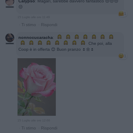
Calypso
:
Magari, sarebbe davvero fantastico 😔😔😔
😔
1
15 Luglio alle ore 11:49
·
Ti stimo
·
Rispondi
nonnocucaracha
:
Che poi, alla
Coop è in offerta 😊 Buon pranzo 🌷🌼🌷
1
15 Luglio alle ore 12:00
·
Ti stimo
·
Rispondi