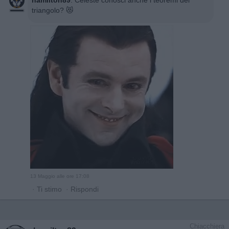
hamilton89
:
Celeste conosci anche i teoremi del
triangolo? 😻
13 Maggio alle ore 17:08
·
Ti stimo
·
Rispondi
Chiacchiera