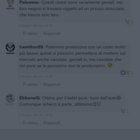
Palemmo
:
Questi cinesi sono veramente geniali, nei
loro negozi si trovano oggetti ad un prezzo stracciato,
che hanno solo loro.
2
3 Giugno alle ore 16:41
·
Ti stimo
·
Rispondi
hamilton89
:
Palemmo producono con un costo molto
più basso quindi si possono permettere di mettere sul
mercato anche cavolate..geniali si, ma cavolate che
noi pure se le pensiamo non le produciamo..
3
3 Giugno alle ore 16:45
·
Ti stimo
·
Rispondi
EbbeneSi
:
Ottimo per il bidet pure, fuori dall'auto😅
Comunque scherzi a parte, utilissimo👏🏻
1
3 Giugno alle ore 16:51
·
Ti stimo
·
Rispondi