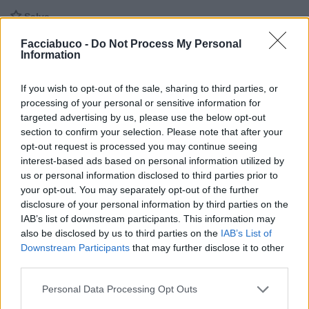

Salva
Facciabuco -
Do Not Process My Personal
Information
Genialata
·
Genio delle tartarughe
·
Sono un genio ma resto umile
If you wish to opt-out of the sale, sharing to third parties, or
processing of your personal or sensitive information for
targeted advertising by us, please use the below opt-out
Patella
:
Che sarebbe il MENSA?
section to confirm your selection. Please note that after your
10 Giugno alle ore 19:29
opt-out request is processed you may continue seeing
·
Ti stimo
·
Rispondi
interest-based ads based on personal information utilized by
us or personal information disclosed to third parties prior to
your opt-out. You may separately opt-out of the further
disclosure of your personal information by third parties on the
Chiacchiera
hamilton89
livello 13
IAB’s list of downstream participants. This information may
3 Giugno
- 3.857 visualizzazioni
also be disclosed by us to third parties on the
IAB’s List of
Downstream Participants
that may further disclose it to other
🤔
third parties.
Personal Data Processing Opt Outs