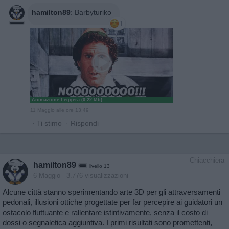
hamilton89
:
Barbyturiko
1
Animazione Leggera (0.22 Mb)
11 Maggio alle ore 13:49
·
Ti stimo
·
Rispondi
Chiacchiera
hamilton89
livello 13
6 Maggio
- 3.776 visualizzazioni
Alcune città stanno sperimentando arte 3D per gli attraversamenti
pedonali, illusioni ottiche progettate per far percepire ai guidatori un
ostacolo fluttuante e rallentare istintivamente, senza il costo di
dossi o segnaletica aggiuntiva. I primi risultati sono promettenti,