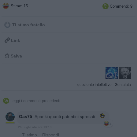
Stime: 15
Commenti: 9

Ti stimo fratello

Link

Salva
quoziente intellettivo
·
Genialata
Leggi i commenti precedenti...

Gas75
:
Spanki quanti patentini sprecati...
2
26 Luglio alle ore 13:13
·
Ti stimo
·
Rispondi