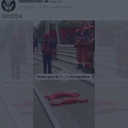
hamilton89
livello 13
11 Maggio
- 3.792 visualizzazioni
🤔👏👏👌💪