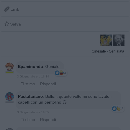

Link

Salva
Cinesate
·
Genialata
Epaminonda
:
Geniale
4
3 Giugno alle ore 16:34
·
Ti stimo
·
Rispondi
Pastafariano
:
Bello... quante volte mi sono lavato i
capelli con un pentolino 😉
2
3 Giugno alle ore 16:35
·
Ti stimo
·
Rispondi