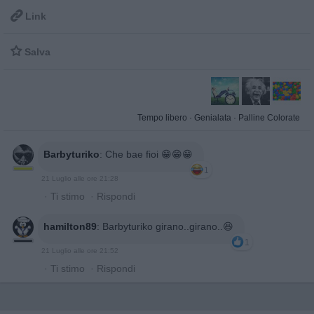

Link

Salva
Tempo libero
·
Genialata
·
Palline Colorate
Barbyturiko
:
Che bae fioi 😁😁😁
1
21 Luglio alle ore 21:28
·
Ti stimo
·
Rispondi
hamilton89
:
Barbyturiko girano..girano..😆
1
21 Luglio alle ore 21:52
·
Ti stimo
·
Rispondi