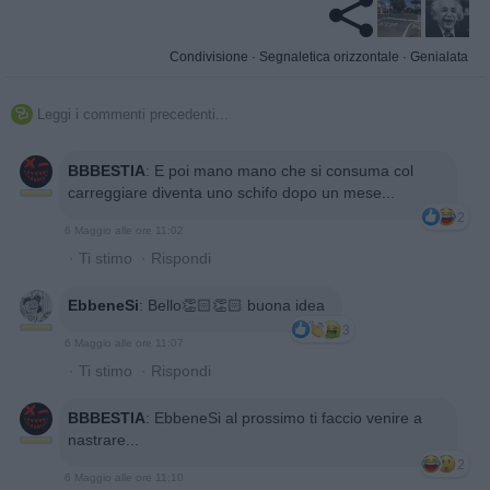
Condivisione
·
Segnaletica orizzontale
·
Genialata
Leggi i commenti precedenti...

BBBESTIA
:
E poi mano mano che si consuma col
carreggiare diventa uno schifo dopo un mese...
2
6 Maggio alle ore 11:02
·
Ti stimo
·
Rispondi
EbbeneSi
:
Bello👏🏻👏🏻 buona idea
3
6 Maggio alle ore 11:07
·
Ti stimo
·
Rispondi
BBBESTIA
:
EbbeneSi al prossimo ti faccio venire a
nastrare...
2
6 Maggio alle ore 11:10