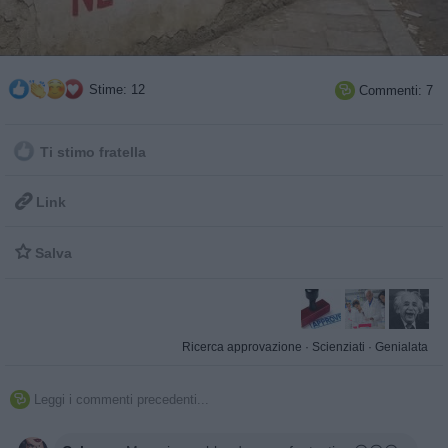
Stime: 12
Commenti: 7

Ti stimo fratella

Link

Salva
Ricerca approvazione
·
Scienziati
·
Genialata
Leggi i commenti precedenti...
