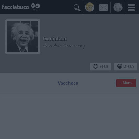

Genialata
Idolo della Community
Yeah
Bleah
Vaccheca
≡ Menu