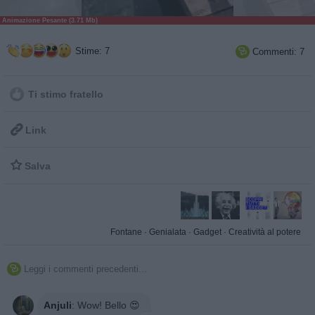
Animazione Pesante (3.71 Mb)
Stime: 7
Commenti: 7

Ti stimo fratello

Link

Salva
Fontane
·
Genialata
·
Gadget
·
Creatività al potere
Leggi i commenti precedenti...

Anjuli
:
Wow! Bello 😍