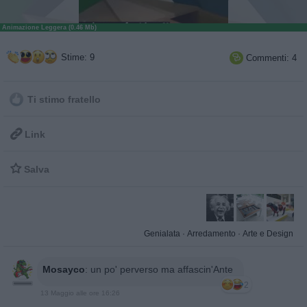
Animazione Leggera (0.46 Mb)
Stime: 9
Commenti: 4

Ti stimo fratello

Link

Salva
Genialata
·
Arredamento
·
Arte e Design
Mosayco
:
un po' perverso ma affascin'Ante
2
13 Maggio alle ore 16:26