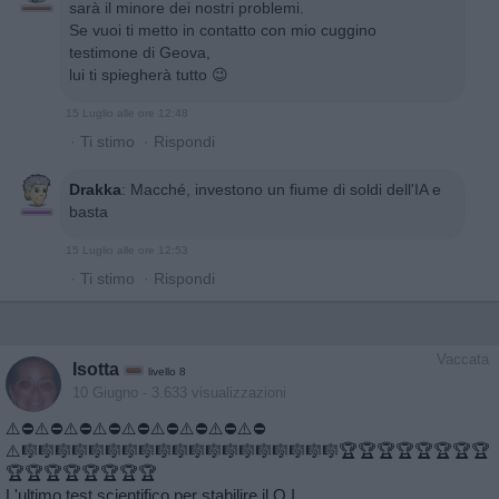
sarà il minore dei nostri problemi.
Se vuoi ti metto in contatto con mio cuggino
testimone di Geova,
lui ti spiegherà tutto 😉
15 Luglio alle ore 12:48
·
Ti stimo
·
Rispondi
Drakka
:
Macché, investono un fiume di soldi dell'IA e
basta
15 Luglio alle ore 12:53
·
Ti stimo
·
Rispondi
Vaccata
Isotta
livello 8
10 Giugno
- 3.633 visualizzazioni
⚠️⛔️⚠️⛔️⚠️⛔️⚠️⛔️⚠️⛔️⚠️⛔️⚠️⛔️⚠️⛔️⚠️⛔️
⚠️🎼🎼🎼🎼🎼🎼🎼🎼🎼🎼🎼🎼🎼🎼🎼🎼🎼🎼🎼🏆🏆🏆🏆🏆🏆🏆🏆
🏆🏆🏆🏆🏆🏆🏆🏆
L'ultimo test scientifico per stabilire il Q.I.