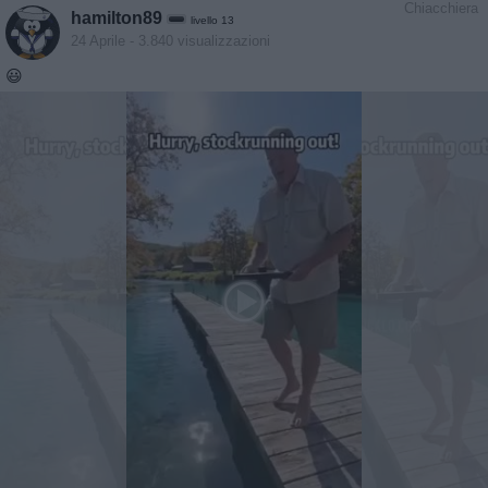
Chiacchiera
hamilton89
livello 13
24 Aprile
- 3.840 visualizzazioni
😃