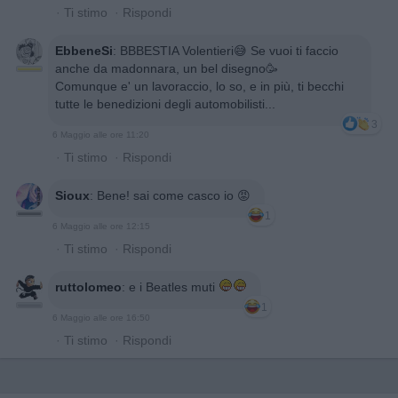
·
Ti stimo
·
Rispondi
EbbeneSi
:
BBBESTIA Volentieri😅 Se vuoi ti faccio
anche da madonnara, un bel disegno🥳
Comunque e' un lavoraccio, lo so, e in più, ti becchi
tutte le benedizioni degli automobilisti...
3
6 Maggio alle ore 11:20
·
Ti stimo
·
Rispondi
Sioux
:
Bene! sai come casco io 😡
1
6 Maggio alle ore 12:15
·
Ti stimo
·
Rispondi
ruttolomeo
:
e i Beatles muti
1
6 Maggio alle ore 16:50
·
Ti stimo
·
Rispondi