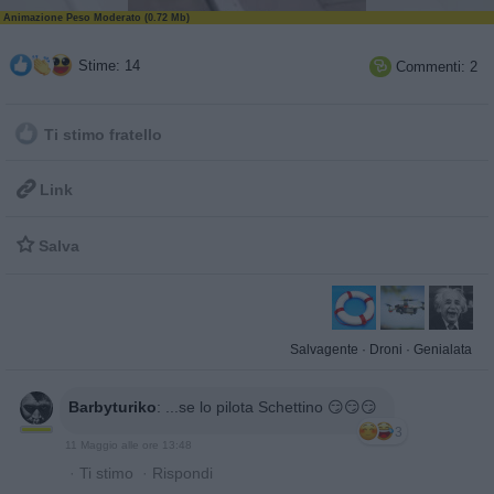
Animazione Peso Moderato (0.72 Mb)
Stime: 14
Commenti: 2

Ti stimo fratello

Link

Salva
Salvagente
·
Droni
·
Genialata
Barbyturiko
:
...se lo pilota Schettino 😏😏😏
3
11 Maggio alle ore 13:48
·
Ti stimo
·
Rispondi