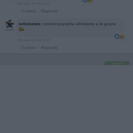
2
26 Luglio alle ore 16:16
·
Ti stimo
·
Rispondi
ruttolomeo
:
nonnocucaracha altrettanto a te grazie
2
26 Luglio alle ore 16:22
·
Ti stimo
·
Rispondi
pubblicità