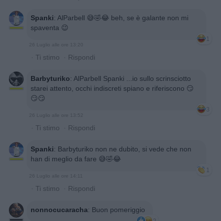
Spanki
:
AlParbell 😅🤣😂 beh, se è galante non mi
spaventa 😉
1
26 Luglio alle ore 13:20
·
Ti stimo
·
Rispondi
Barbyturiko
:
AlParbell Spanki ...io sullo scrinsciotto
starei attento, occhi indiscreti spiano e riferiscono 😏
😏😏
3
26 Luglio alle ore 13:52
·
Ti stimo
·
Rispondi
Spanki
:
Barbyturiko non ne dubito, si vede che non
han di meglio da fare 😅🤣😂
1
26 Luglio alle ore 14:11
·
Ti stimo
·
Rispondi
nonnocucaracha
:
Buon pomeriggio