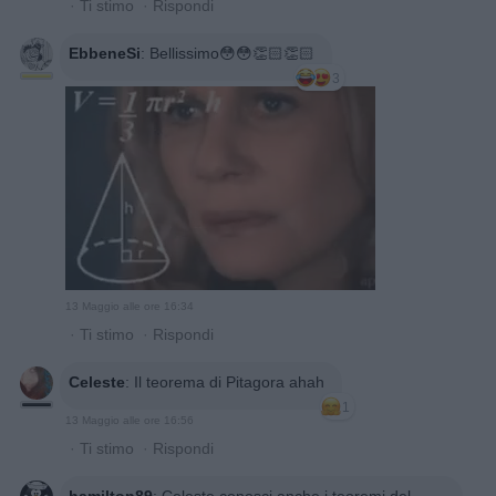
·
Ti stimo
·
Rispondi
EbbeneSi
:
Bellissimo😳😳👏🏻👏🏻
3
13 Maggio alle ore 16:34
·
Ti stimo
·
Rispondi
Celeste
:
Il teorema di Pitagora ahah
1
13 Maggio alle ore 16:56
·
Ti stimo
·
Rispondi