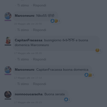
·
Ti stimo
·
Rispondi
Marconeuro
:
Niko55 🤣🤣
3
16 Maggio alle ore 20:50
·
Ti stimo
·
Rispondi
CapitanFracassa
:
buongiorno ☕️☕️👋👋 e buona
domenica Marconeuro
1
17 Maggio alle ore 06:26
·
Ti stimo
·
Rispondi
Marconeuro
:
CapitanFracassa buona domenica
3
17 Maggio alle ore 17:14
·
Ti stimo
·
Rispondi
nonnocucaracha
:
Buona serata
1
17 Maggio alle ore 20:15