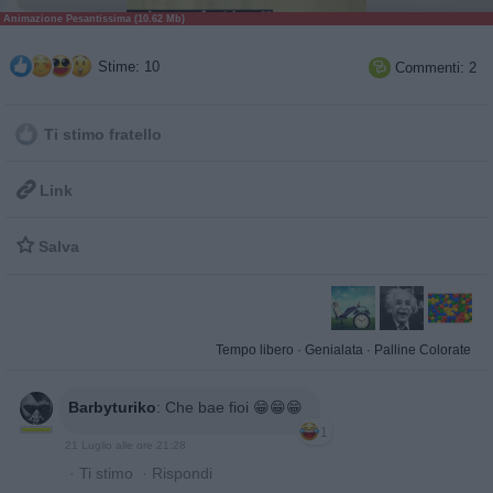
Animazione Pesantissima (10.62 Mb)
Stime: 10
Commenti: 2

Ti stimo fratello

Link

Salva
Tempo libero
·
Genialata
·
Palline Colorate
Barbyturiko
:
Che bae fioi 😁😁😁
1
21 Luglio alle ore 21:28
·
Ti stimo
·
Rispondi