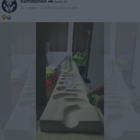
hamilton89
livello 13
21 Luglio
- 3.905 visualizzazioni
😀