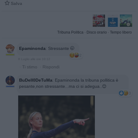

Salva
Tribuna Politica
·
Disco orario
·
Tempo libero
Epaminonda
:
Stressante 🤭
2
8 Luglio alle ore 10:12
·
Ti stimo
·
Rispondi
BuDell0DeTuMa
:
Epaminonda la tribuna pollitica è
pesante,non stressante...ma ci si adegua..😊
3