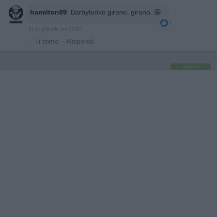
hamilton89
:
Barbyturiko girano..girano..😆
1
21 Luglio alle ore 21:52
·
Ti stimo
·
Rispondi
pubblicità