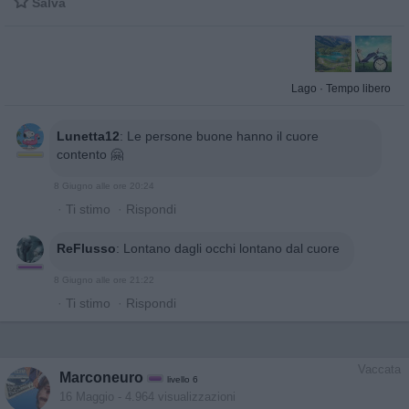

Salva
Lago
·
Tempo libero
Lunetta12
:
Le persone buone hanno il cuore
contento 🤗
8 Giugno alle ore 20:24
·
Ti stimo
·
Rispondi
ReFlusso
:
Lontano dagli occhi lontano dal cuore
8 Giugno alle ore 21:22
·
Ti stimo
·
Rispondi
Vaccata
Marconeuro
livello 6
16 Maggio
- 4.964 visualizzazioni