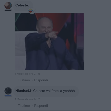
Celeste
:
2
4 Marzo alle ore 07:35
·
Ti stimo
·
Rispondi
Niusha93
:
Celeste vai fratella yeahhh
4 Marzo alle ore 14:25
·
Ti stimo
·
Rispondi