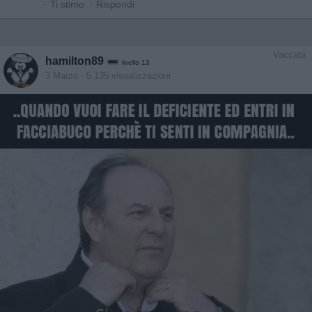
·
Ti stimo
·
Rispondi
Vaccata
hamilton89
livello 13
3 Marzo
- 5.135 visualizzazioni