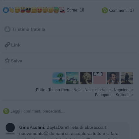
Stime: 18
Commenti: 17

Ti stimo fratella

Link

Salva
Esilio
·
Tempo libero
·
Noia
·
Noia strisciante
·
Napoleone
Bonaparte
·
Solitudine
Leggi i commenti precedenti...

GinoPaolini
:
BaytaDarell lieta di abbracciarti
nuovamente🤗 domani ci racconterai tutto e ci farai