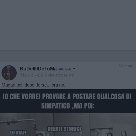
Vaccata
BuDell0DeTuMa
livello 7
8 Luglio
- 4.243 visualizzazioni
Magari poi ,dopo ,forse... ora no.