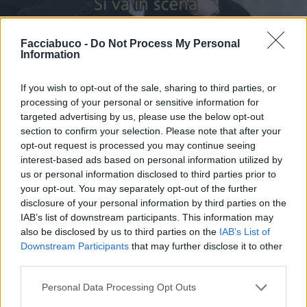
Facciabuco -
Do Not Process My Personal
Stime: 11
Commenti: 7

Information
If you wish to opt-out of the sale, sharing to third parties, or
Ti stimo fratello
processing of your personal or sensitive information for
targeted advertising by us, please use the below opt-out

Link
section to confirm your selection. Please note that after your
opt-out request is processed you may continue seeing

Salva
interest-based ads based on personal information utilized by
us or personal information disclosed to third parties prior to
your opt-out. You may separately opt-out of the further
disclosure of your personal information by third parties on the
IAB’s list of downstream participants. This information may
Gerry Scotti
·
Post Deficienti
·
Facciabuco
also be disclosed by us to third parties on the
IAB’s List of
FanClub
·
Amicizia
·
Quando
·
Tempo libero
·
Psichiatria FaBu
·
Facciabuco
Downstream Participants
that may further disclose it to other
third parties.
Leggi i commenti precedenti...

Personal Data Processing Opt Outs
Niusha93
:
Esatto!