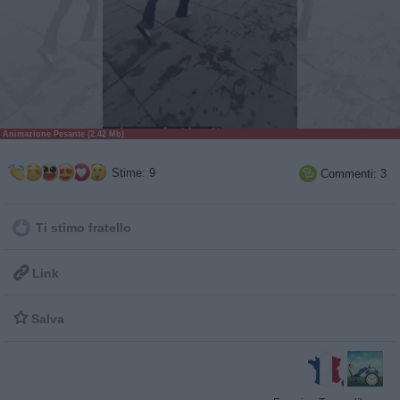
Animazione Pesante (2.42 Mb)
Stime: 9
Commenti: 3

Ti stimo fratello

Link

Salva