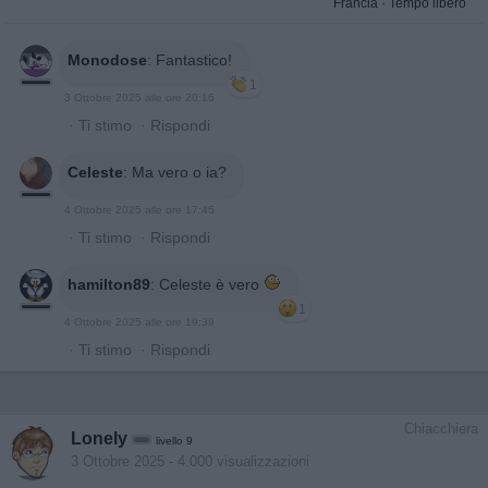
Francia
·
Tempo libero
Monodose
:
Fantastico!
1
3 Ottobre 2025 alle ore 20:16
·
Ti stimo
·
Rispondi
Celeste
:
Ma vero o ia?
4 Ottobre 2025 alle ore 17:45
·
Ti stimo
·
Rispondi
hamilton89
:
Celeste è vero
1
4 Ottobre 2025 alle ore 19:39
·
Ti stimo
·
Rispondi
Chiacchiera
Lonely
livello 9
3 Ottobre 2025
- 4.000 visualizzazioni