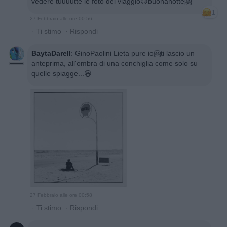
vedere tuuuutte le foto del viaggio🙃buonanotte🤗
1
27 Febbraio alle ore 00:56
·
Ti stimo
·
Rispondi
BaytaDarell
:
GinoPaolini Lieta pure io🤗ti lascio un
anteprima, all'ombra di una conchiglia come solo su
quelle spiagge...😆
27 Febbraio alle ore 00:58
·
Ti stimo
·
Rispondi