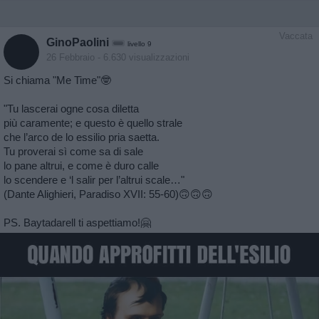
Vaccata
GinoPaolini
livello 9
26 Febbraio
- 6.630 visualizzazioni
Si chiama "Me Time"🤓
"Tu lascerai ogne cosa diletta
più caramente; e questo è quello strale
che l’arco de lo essilio pria saetta.
Tu proverai sì come sa di sale
lo pane altrui, e come è duro calle
lo scendere e ‘l salir per l’altrui scale…"
(Dante Alighieri, Paradiso XVII: 55-60)🙃🙃🙃
PS. Baytadarell ti aspettiamo!🤗