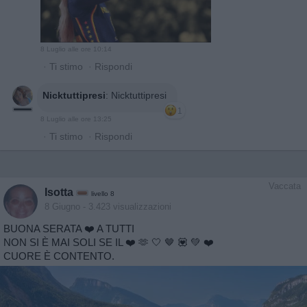
8 Luglio alle ore 10:14
·
Ti stimo
·
Rispondi
Nicktuttipresi
:
Nicktuttipresi
1
8 Luglio alle ore 13:25
·
Ti stimo
·
Rispondi
Vaccata
Isotta
livello 8
8 Giugno
- 3.423 visualizzazioni
BUONA SERATA ❤️ A TUTTI
NON SI È MAI SOLI SE IL ❤️ 🫶 🤍 🤎 💟 💚 ❤️
CUORE È CONTENTO.