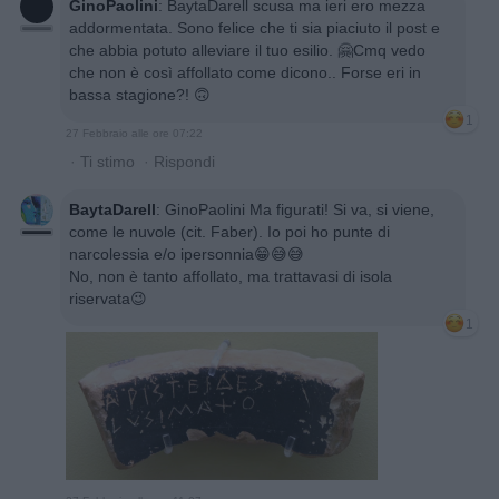
GinoPaolini
:
BaytaDarell scusa ma ieri ero mezza
addormentata. Sono felice che ti sia piaciuto il post e
che abbia potuto alleviare il tuo esilio. 🤗Cmq vedo
che non è così affollato come dicono.. Forse eri in
bassa stagione?! 🙃
1
27 Febbraio alle ore 07:22
·
Ti stimo
·
Rispondi
BaytaDarell
:
GinoPaolini Ma figurati! Si va, si viene,
come le nuvole (cit. Faber). Io poi ho punte di
narcolessia e/o ipersonnia😁😅😅
No, non è tanto affollato, ma trattavasi di isola
riservata😉
1