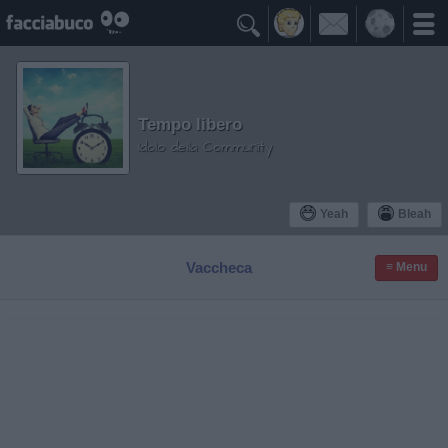

Tempo libero
Idolo della Community
Yeah
Bleah
Vaccheca
≡ Menu