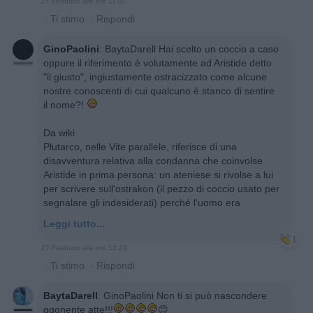
27 Febbraio alle ore 11:07
·
Ti stimo
·
Rispondi
GinoPaolini
:
BaytaDarell Hai scelto un coccio a caso
oppure il riferimento è volutamente ad Aristide detto
"il giusto", ingiustamente ostracizzato come alcune
nostre conoscenti di cui qualcuno è stanco di sentire
il nome?!
Da wiki
Plutarco, nelle Vite parallele, riferisce di una
disavventura relativa alla condanna che coinvolse
Aristide in prima persona: un ateniese si rivolse a lui
per scrivere sull'ostrakon (il pezzo di coccio usato per
segnalare gli indesiderati) perché l'uomo era
Leggi tutto...
1
27 Febbraio alle ore 12:29
·
Ti stimo
·
Rispondi
BaytaDarell
:
GinoPaolini Non ti si può nascondere
gggnente atte!!!
😊