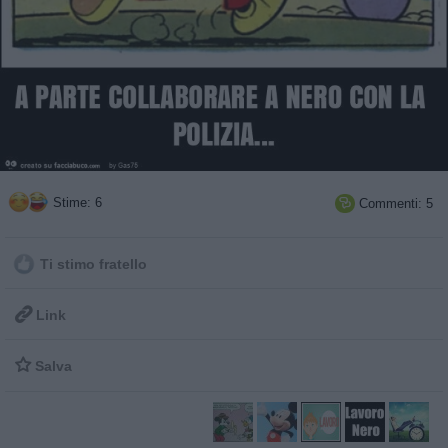
Stime: 6
Commenti: 5

Ti stimo fratello

Link

Salva