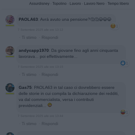
Assurdisney
·
Topolino
·
Lavoro
·
Lavoro Nero
·
Tempo libero
PAOLA63
:
Avrà avuto una pensione?🤔🤔😂😂😂
1
7 Settembre 2025 alle ore 13:12
·
Ti stimo
·
Rispondi
andycapp1970
:
Da giovane fino agli anni cinquanta
lavorava... poi effettivamente...
1
7 Settembre 2025 alle ore 13:15
·
Ti stimo
·
Rispondi
Gas75
:
PAOLA63 in tal caso ci dovrebbero essere
delle storie in cui compila la dichiarazione dei redditi,
va dal commercialista, versa i contributi
previdenziali...
1
7 Settembre 2025 alle ore 13:44
·
Ti stimo
·
Rispondi