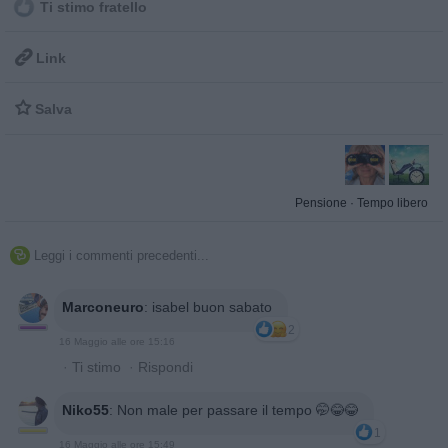
Ti stimo fratello

Link

Salva
Pensione
·
Tempo libero
Leggi i commenti precedenti...

Marconeuro
:
isabel buon sabato
2
16 Maggio alle ore 15:16
·
Ti stimo
·
Rispondi
Niko55
:
Non male per passare il tempo 🤭😂😂
1
16 Maggio alle ore 15:49