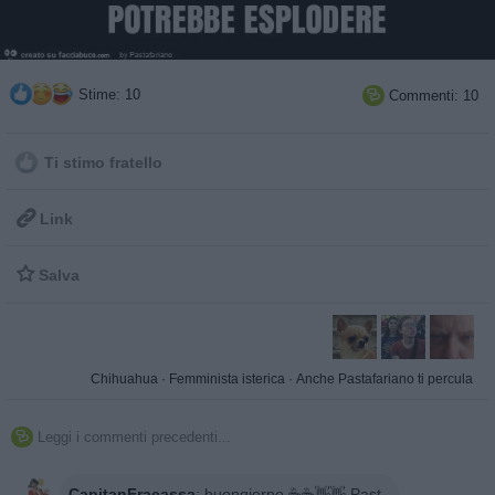
Stime: 10
Commenti: 10

Ti stimo fratello

Link

Salva
Chihuahua
·
Femminista isterica
·
Anche Pastafariano ti percula
Leggi i commenti precedenti...

CapitanFracassa
:
buongiorno ☕️☕️👋👋 Past