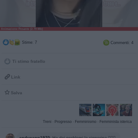
Animazione Pesante (2.79 Mb)
Stime: 7
Commenti: 4

Ti stimo fratello

Link

Salva
Treni
·
Progresso
·
Femminismo
·
Femminista isterica
andycapp1970
:
Ha dei problemi la signorina 🤷🏻‍♂️