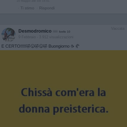
20 Maggio alle ore 18:41
·
Ti stimo
·
Rispondi
Vaccata
Desmodromico
livello 10
9 Febbraio
- 3.912 visualizzazioni
E CERTO!!!!!🤣😜🤣😜🤣 Buongiorno ☕️ 🥐