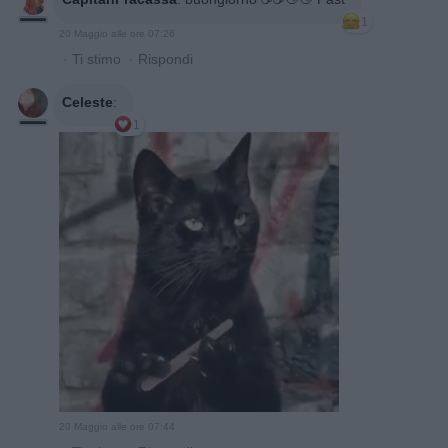
1
20 Maggio alle ore 07:26
·
Ti stimo
·
Rispondi
Celeste
:
1
20 Maggio alle ore 07:44