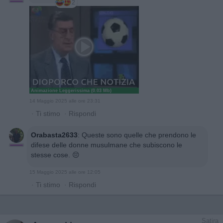
2
Animazione Leggerissima (0.03 Mb)
14 Maggio 2025 alle ore 23:31
·
Ti stimo
·
Rispondi
Orabasta2633
:
Queste sono quelle che prendono le
difese delle donne musulmane che subiscono le
stesse cose. 😔
15 Maggio 2025 alle ore 12:05
·
Ti stimo
·
Rispondi
Satira