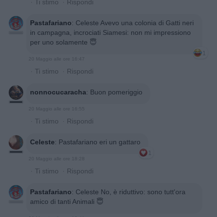
·
Ti stimo
·
Rispondi
Pastafariano
:
Celeste Avevo una colonia di Gatti neri
in campagna, incrociati Siamesi: non mi impressiono
per uno solamente 😇
1
20 Maggio alle ore 16:47
·
Ti stimo
·
Rispondi
nonnocucaracha
:
Buon pomeriggio
20 Maggio alle ore 16:55
·
Ti stimo
·
Rispondi
Celeste
:
Pastafariano eri un gattaro
1
20 Maggio alle ore 18:28
·
Ti stimo
·
Rispondi
Pastafariano
:
Celeste No, è riduttivo: sono tutt'ora
amico di tanti Animali 😇