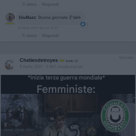
·
Ti stimo
·
Rispondi
GiuBazz
:
Buona giornata 🥐🍰☕️
1
15 Aprile 2025 alle ore 10:37
·
Ti stimo
·
Rispondi
Vaccata
Chetiendetroyes
livello 12
8 Aprile 2025
- 5.563 visualizzazioni