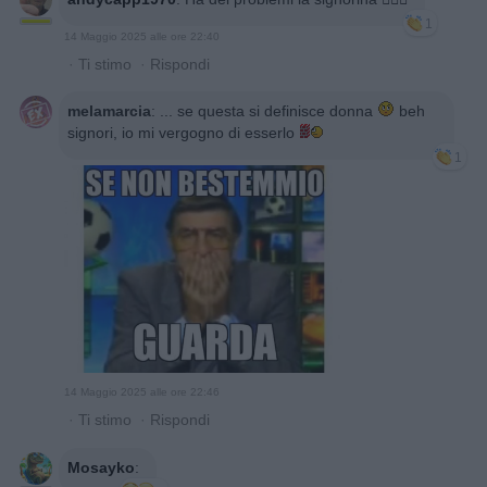
1
14 Maggio 2025 alle ore 22:40
·
Ti stimo
·
Rispondi
melamarcia
:
... se questa si definisce donna
beh
signori, io mi vergogno di esserlo
1
14 Maggio 2025 alle ore 22:46
·
Ti stimo
·
Rispondi
Mosayko
: