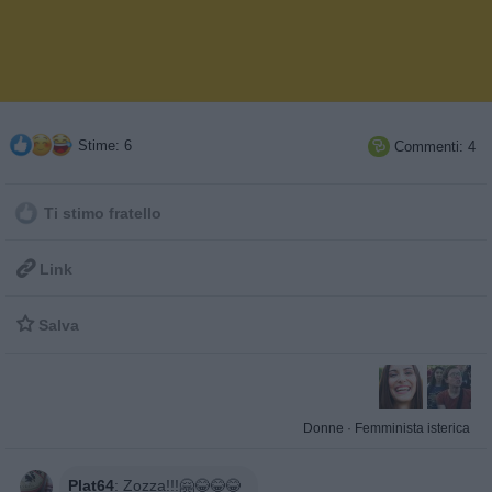
Stime: 6
Commenti: 4

Ti stimo fratello

Link

Salva
Donne
·
Femminista isterica
Plat64
:
Zozza!!!🤗😂😂😂