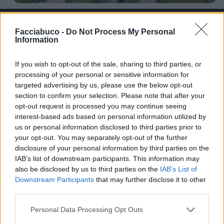
Facciabuco -
Do Not Process My Personal
Information
Stime: 4
Commenti: 1

If you wish to opt-out of the sale, sharing to third parties, or
processing of your personal or sensitive information for
targeted advertising by us, please use the below opt-out
Ti stimo fratello
section to confirm your selection. Please note that after your
opt-out request is processed you may continue seeing

interest-based ads based on personal information utilized by
Link
us or personal information disclosed to third parties prior to
your opt-out. You may separately opt-out of the further

Salva
disclosure of your personal information by third parties on the
IAB’s list of downstream participants. This information may
also be disclosed by us to third parties on the
IAB’s List of
Downstream Participants
that may further disclose it to other
Femminista isterica
·
Uomini
·
Paura
·
Anche Pastafariano ti percula
third parties.
Personal Data Processing Opt Outs
oliver
: