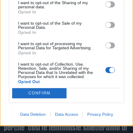
1
I want to opt-out of the Sharing of my
personal data.
Opted In
I want to opt-out of the Sale of my
Personal Data.
Opted In
I want to opt-out of processing my
Personal Data for Targeted Advertising.
Opted In
I want to opt-out of Collection, Use,
30 Novembre 2025 alle ore 21:53
Retention, Sale, and/or Sharing of my
Personal Data that Is Unrelated with the
·
Ti stimo
·
Rispondi
Purposes for which it was collected.
Opted Out
CONFIRM
Satira
AlphaWolf
livello 9
28 Maggio 2025
- 5.369 visualizzazioni
Data Deletion
Data Access
Privacy Policy