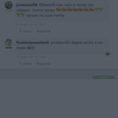
jurassico50
:
EbbeneSi ciao cara in tempo per
salutarti...buona serata
ognuno ha cosa merita
20 Maggio alle ore 18:53
·
Ti stimo
·
Rispondi
5calzinipuzzolenti
:
jurassico50 doppia anche a sta
matta 😂🤣
1
20 Maggio alle ore 19:00
·
Ti stimo
·
Rispondi
pubblicità