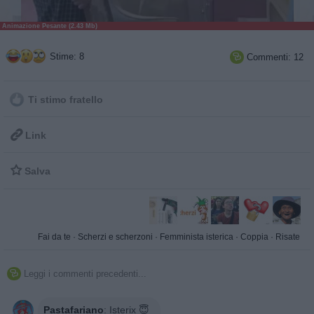
Animazione Pesante (2.43 Mb)
Stime: 8
Commenti: 12

Ti stimo fratello

Link

Salva
Fai da te
·
Scherzi e scherzoni
·
Femminista isterica
·
Coppia
·
Risate
Leggi i commenti precedenti...

Pastafariano
:
Isterix 😇