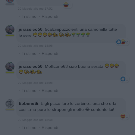
1
20 Maggio alle ore 17:52
·
Ti stimo
·
Rispondi
jurassico50
:
5calzinipuzzolenti una camomilla tutte
le sere
2
20 Maggio alle ore 18:08
·
Ti stimo
·
Rispondi
jurassico50
:
Mollicone63 ciao buona serata
1
20 Maggio alle ore 18:08
·
Ti stimo
·
Rispondi
EbbeneSi
:
E gli piace fare lo zerbino...una che urla
così...ma pure lo strapon gli mette 😂 contento lui!
1
20 Maggio alle ore 18:48
·
Ti stimo
·
Rispondi