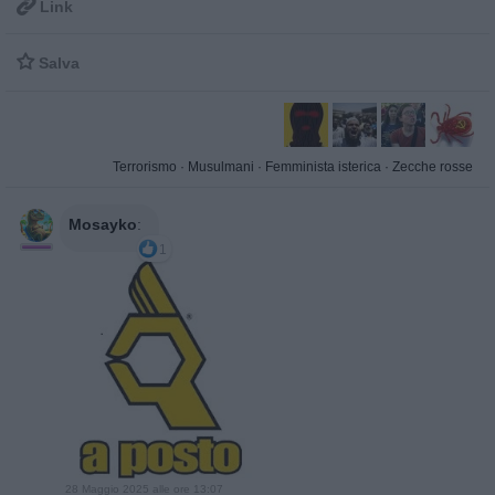

Link

Salva
Terrorismo
·
Musulmani
·
Femminista isterica
·
Zecche rosse
Mosayko
:
1
28 Maggio 2025 alle ore 13:07