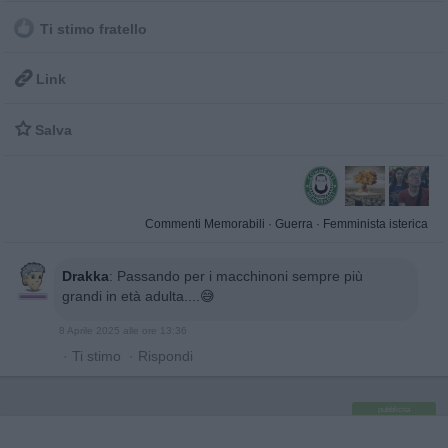
Ti stimo fratello

Link

Salva
Commenti Memorabili
·
Guerra
·
Femminista isterica
Drakka
:
Passando per i macchinoni sempre più
grandi in età adulta....😅
8 Aprile 2025 alle ore 13:36
·
Ti stimo
·
Rispondi
pubblicità