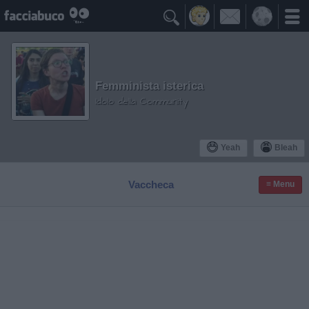

Femminista isterica
Idolo della Community
Yeah
Bleah
Vaccheca
≡ Menu