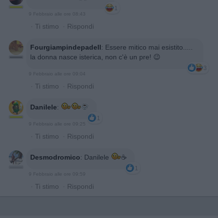
1
9 Febbraio alle ore 08:43
·
Ti stimo
·
Rispondi
Fourgiampindepadell
:
Essere mitico mai esistito.....
la donna nasce isterica, non c'è un pre! 😉
3
9 Febbraio alle ore 09:04
·
Ti stimo
·
Rispondi
Danilele
:
1
9 Febbraio alle ore 09:25
·
Ti stimo
·
Rispondi
Desmodromico
:
Danilele
☕️
1
9 Febbraio alle ore 09:59
·
Ti stimo
·
Rispondi