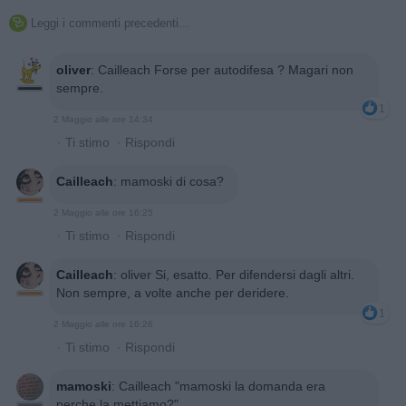
Leggi i commenti precedenti...

oliver
:
Cailleach Forse per autodifesa ? Magari non
sempre.
1
2 Maggio alle ore 14:34
·
Ti stimo
·
Rispondi
Cailleach
:
mamoski di cosa?
2 Maggio alle ore 16:25
·
Ti stimo
·
Rispondi
Cailleach
:
oliver Si, esatto. Per difendersi dagli altri.
Non sempre, a volte anche per deridere.
1
2 Maggio alle ore 16:26
·
Ti stimo
·
Rispondi
mamoski
:
Cailleach "mamoski la domanda era
perche la mettiamo?"