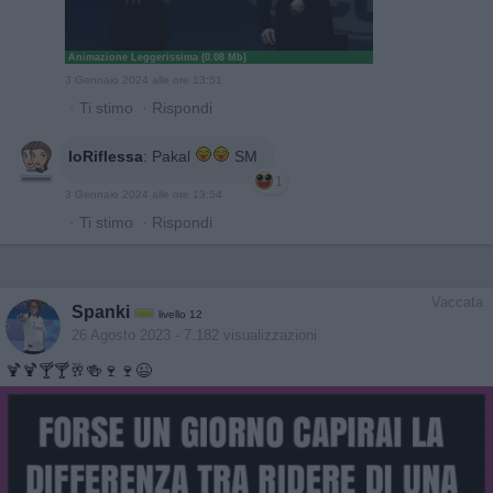
Animazione Leggerissima (0.08 Mb)
3 Gennaio 2024 alle ore 13:51
·
Ti stimo
·
Rispondi
IoRiflessa
:
Pakal
SM
1
3 Gennaio 2024 alle ore 13:54
·
Ti stimo
·
Rispondi
Vaccata
Spanki
livello 12
26 Agosto 2023
- 7.182 visualizzazioni
🍹🍹🍸🍸🥂🍻🍷🍷😉