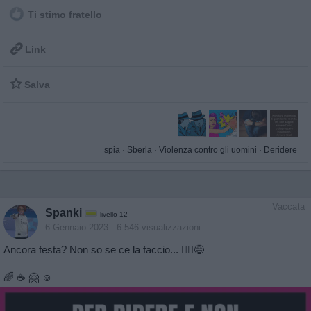
Ti stimo fratello

Link

Salva
spia
·
Sberla
·
Violenza contro gli uomini
·
Deridere
Vaccata
Spanki
livello 12
6 Gennaio 2023
- 6.546 visualizzazioni
Ancora festa? Non so se ce la faccio... 🙆‍♀️😅
🌈 ☕ 🤗 ☺️