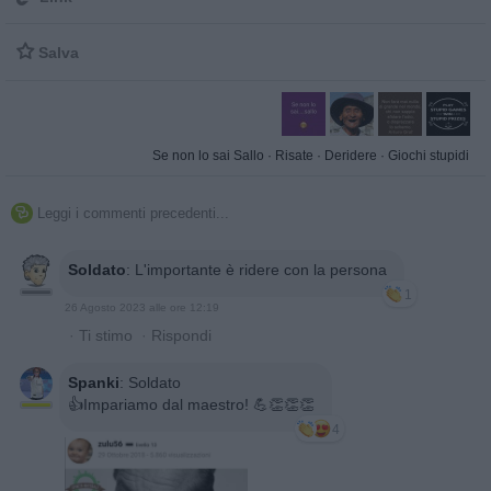

Salva
Se non lo sai Sallo
·
Risate
·
Deridere
·
Giochi stupidi
Leggi i commenti precedenti...

Soldato
:
L'importante è ridere con la persona
1
26 Agosto 2023 alle ore 12:19
·
Ti stimo
·
Rispondi
Spanki
:
Soldato
👍Impariamo dal maestro! 💪👏👏👏
4