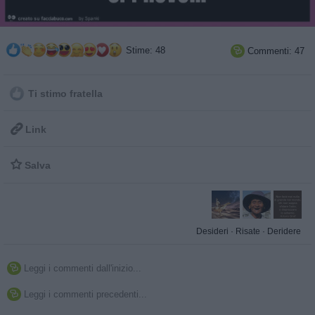
Stime: 48
Commenti: 47

Ti stimo fratella

Link

Salva
Desideri
·
Risate
·
Deridere
Leggi i commenti dall'inizio...

Leggi i commenti precedenti...
