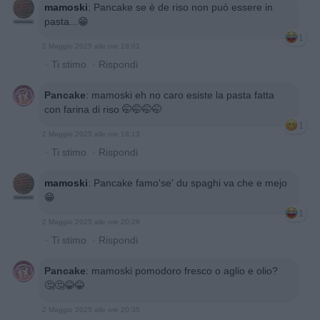
mamoski
:
Pancake se è de riso non può essere in
pasta...😁
1
2 Maggio 2025 alle ore 18:01
·
Ti stimo
·
Rispondi
Pancake
:
mamoski eh no caro esiste la pasta fatta
con farina di riso 🤭🤭🤭🤭
1
2 Maggio 2025 alle ore 18:13
·
Ti stimo
·
Rispondi
mamoski
:
Pancake famo'se' du spaghi va che e mejo
😁
1
2 Maggio 2025 alle ore 20:28
·
Ti stimo
·
Rispondi
Pancake
:
mamoski pomodoro fresco o aglio e olio?
🤔🤔😂😂
2 Maggio 2025 alle ore 20:35