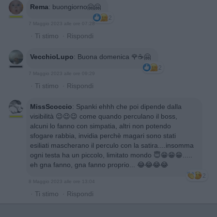
Rema
:
buongiorno🤗🤗
2
7 Maggio 2023 alle ore 07:28
·
Ti stimo
·
Rispondi
VecchioLupo
:
Buona domenica 🌹☕🤗
2
7 Maggio 2023 alle ore 09:29
·
Ti stimo
·
Rispondi
MissScoccio
:
Spanki ehhh che poi dipende dalla
visibilità 😉😉😉 come quando perculano il boss,
alcuni lo fanno con simpatia, altri non potendo
sfogare rabbia, invidia perchè magari sono stati
esiliati mascherano il perculo con la satira....insomma
ogni testa ha un piccolo, limitato mondo 😇😁😁😁.....
eh gna fanno, gna fanno proprio... 😂😂😂😂
2
8 Maggio 2023 alle ore 13:04
·
Ti stimo
·
Rispondi