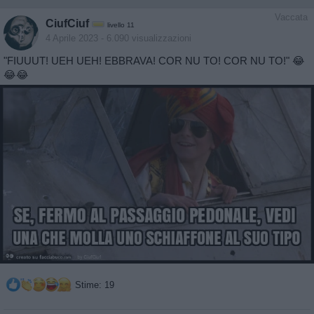
Vaccata
CiufCiuf
livello 11
4 Aprile 2023
- 6.090 visualizzazioni
"FIUUUT! UEH UEH! EBBRAVA! COR NU TO! COR NU TO!" 😂
😂😂
Stime: 19