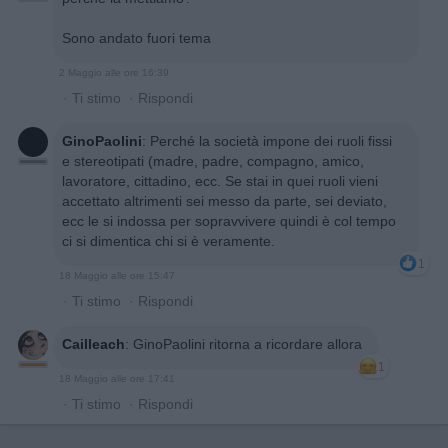
Sono andato fuori tema
2 Maggio alle ore 16:39
·
Ti stimo
·
Rispondi
GinoPaolini
:
Perché la società impone dei ruoli fissi
e stereotipati (madre, padre, compagno, amico,
lavoratore, cittadino, ecc. Se stai in quei ruoli vieni
accettato altrimenti sei messo da parte, sei deviato,
ecc le si indossa per sopravvivere quindi è col tempo
ci si dimentica chi si è veramente.
1
18 Maggio alle ore 15:47
·
Ti stimo
·
Rispondi
Cailleach
:
GinoPaolini ritorna a ricordare allora
1
18 Maggio alle ore 17:41
·
Ti stimo
·
Rispondi