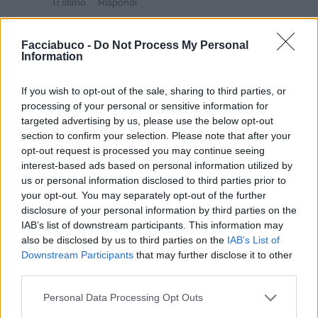
·
Ti stimo
·
Rispondi
Fenizy
:
Spanki grazie
Facciabuco -
Do Not Process My Personal
1
Information
14 Gennaio 2025 alle ore 14:53
·
Ti stimo
·
Rispondi
If you wish to opt-out of the sale, sharing to third parties, or
processing of your personal or sensitive information for
5calzinipuzzolenti
:
Super Nonna Spanki 💋❤️
targeted advertising by us, please use the below opt-out
1
14 Gennaio 2025 alle ore 14:55
section to confirm your selection. Please note that after your
·
Ti stimo
·
Rispondi
opt-out request is processed you may continue seeing
interest-based ads based on personal information utilized by
us or personal information disclosed to third parties prior to
your opt-out. You may separately opt-out of the further
Vaccata
IoRiflessa
livello 9
disclosure of your personal information by third parties on the
3 Gennaio 2024
- 5.724 visualizzazioni
IAB’s list of downstream participants. This information may
also be disclosed by us to third parties on the
IAB’s List of
Ehhhh 😅😅 Se fai il galletto e ridi di noi non la passi liscia, fidati 😂
Downstream Participants
that may further disclose it to other
😂 Anzi... non sopravvivi e invocherai la morte in fretta 😂😂
third parties.
Buona fortuna cocco 😂😂 M
Personal Data Processing Opt Outs