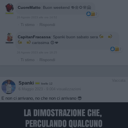
CuoreMatto
:
Buon weekend 🍻🌼🌻🌸🤗
2
26 Agosto 2023 alle ore 14:52
·
Ti stimo
·
Rispondi
CapitanFracassa
:
Spanki buon sabato sera
carissima 😍💋
2
26 Agosto 2023 alle ore 18:25
·
Ti stimo
·
Rispondi
Vaccata
Spanki
livello 12
6 Maggio 2023
- 9.004 visualizzazioni
E non ci arrivano, no che non ci arrivano 😎