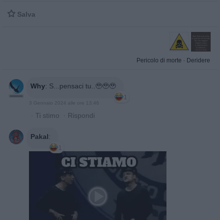

Salva
Pericolo di morte
·
Deridere
Why
:
S...pensaci tu..🥹🥹🥹
1
3 Gennaio 2024 alle ore 13:46
·
Ti stimo
·
Rispondi
Pakal
:
1