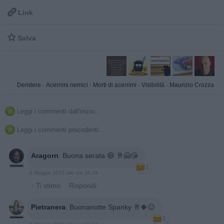

Link

Salva
Deridere
·
Acerrimi nemici
·
Morti di acerrimi
·
Visibilità
·
Maurizio Crozza
Leggi i commenti dall'inizio...

Leggi i commenti precedenti...

Aragorn
:
Buona serata 😄 🥂🤗😘
1
6 Maggio 2023 alle ore 20:34
·
Ti stimo
·
Rispondi
Pietranera
:
Buonanotte Spanky 🥂🍀😊
1