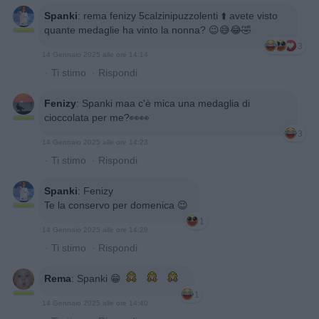
Spanki
:
rema fenizy 5calzinipuzzolenti ⬆️ avete visto
quante medaglie ha vinto la nonna? 😉😅😂🤣
3
14 Gennaio 2025 alle ore 14:14
·
Ti stimo
·
Rispondi
Fenizy
:
Spanki maa c'è mica una medaglia di
cioccolata per me?👀👀
3
14 Gennaio 2025 alle ore 14:23
·
Ti stimo
·
Rispondi
Spanki
:
Fenizy
Te la conservo per domenica 😉
1
14 Gennaio 2025 alle ore 14:28
·
Ti stimo
·
Rispondi
Rema
:
Spanki 😁
1
14 Gennaio 2025 alle ore 14:40