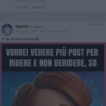
3 Maggio 2025 alle ore 01:18
·
Ti stimo
·
Rispondi
Chiacchiera
Spanki
livello 12
9 Gennaio 2025
- 6.987 visualizzazioni
☺️ da un post visto ieri🤗