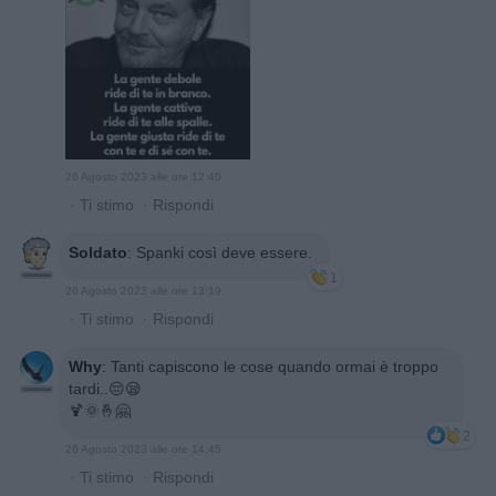
26 Agosto 2023 alle ore 12:40
·
Ti stimo
·
Rispondi
Soldato
:
Spanki così deve essere.
1
26 Agosto 2023 alle ore 13:19
·
Ti stimo
·
Rispondi
Why
:
Tanti capiscono le cose quando ormai è troppo
tardi..😔😪
🍹🌞🤞🤗
2
26 Agosto 2023 alle ore 14:45
·
Ti stimo
·
Rispondi