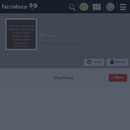

Deridere
Idolo della Community
Yeah
Bleah
Vaccheca
≡ Menu