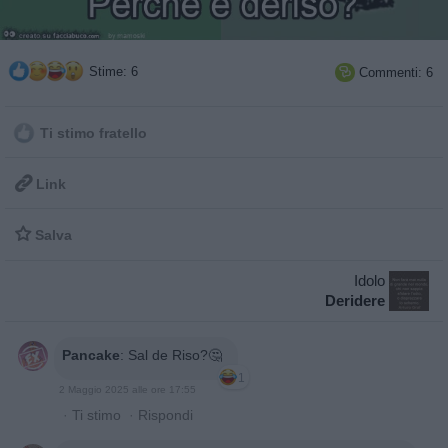
Stime: 6
Commenti: 6

Ti stimo fratello

Link

Salva
Idolo
Deridere
Pancake
:
Sal de Riso?🤔
1
2 Maggio 2025 alle ore 17:55
·
Ti stimo
·
Rispondi