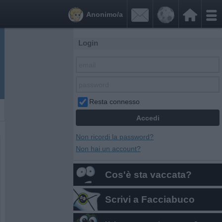


Anonimo/a
Login
Resta connesso
Non ricordi la password?
Non hai un account?
Cos'è sta vaccata?
Scrivi a Facciabuco