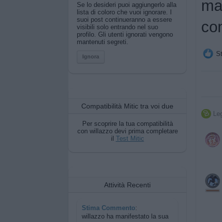
ma
Se lo desideri puoi aggiungerlo alla
lista di coloro che vuoi ignorare. I
suoi post continueranno a essere
con
visibili solo entrando nel suo
profilo. Gli utenti ignorati vengono
mantenuti segreti.
St
Ignora
Compatibilità Mitic tra voi due
Leg

Per scoprire la tua compatibilità
con willazzo devi prima completare
il
Test Mitic
Attività Recenti
Stima Commento
:
willazzo ha manifestato la sua