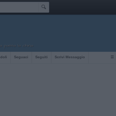

ca passa la china
Idoli
Seguaci
Seguiti
Scrivi Messaggio
☰