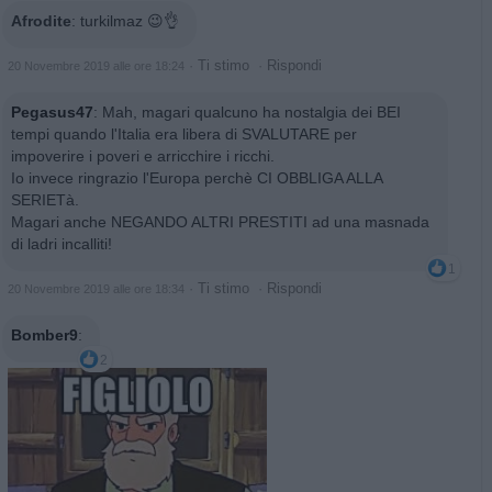
Afrodite
:
turkilmaz 😉👌
·
Ti stimo
·
Rispondi
20 Novembre 2019 alle ore 18:24
Pegasus47
:
Mah, magari qualcuno ha nostalgia dei BEI
tempi quando l'Italia era libera di SVALUTARE per
impoverire i poveri e arricchire i ricchi.
Io invece ringrazio l'Europa perchè CI OBBLIGA ALLA
SERIETà.
Magari anche NEGANDO ALTRI PRESTITI ad una masnada
di ladri incalliti!
1
·
Ti stimo
·
Rispondi
20 Novembre 2019 alle ore 18:34
Bomber9
:
2