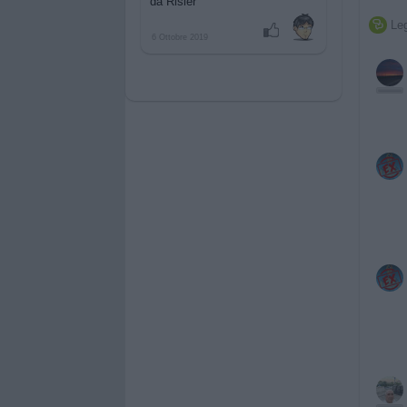
da Risier
Leg

6 Ottobre 2019