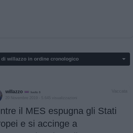
 di willazzo in ordine cronologico
st di willazzo più apprezzati
st di willazzo più visualizzati
Vaccata
willazzo
livello 6
t in cui hanno evocato willazzo
20 Novembre 2019
- 5.645 visualizzazioni
ntre il MES espugna gli Stati
t commentati da willazzo
opei e si accinge a
i post di willazzo