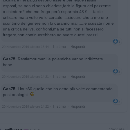
località e nei bar,ci devono essere per legge i listini
esposti,.se non ci sono chiedete,farò la figura del pezzente
a chiedere? che me frega però risparmio 43 €.....facile
criticare ma a volte ve lo cercate.....siucuro che a me uno
scontrino del genere non lo daranno mai......e scusate non è
una critica nei vs. confronti,ma se tutti non si facessero
fregare,non continuerebbero ad avere questi prezzi
3
·
Ti stimo
·
Rispondi
20 Novembre 2019 alle ore 13:44
Gas75
:
Restiamoumani le polemiche vanno indirizzate
bene.
2
·
Ti stimo
·
Rispondi
20 Novembre 2019 alle ore 14:21
Gas75
:
Linus60 quello che ho detto più volte commentando
post analoghi.
2
·
Ti stimo
·
Rispondi
20 Novembre 2019 alle ore 14:22
Vaccata
willazzo