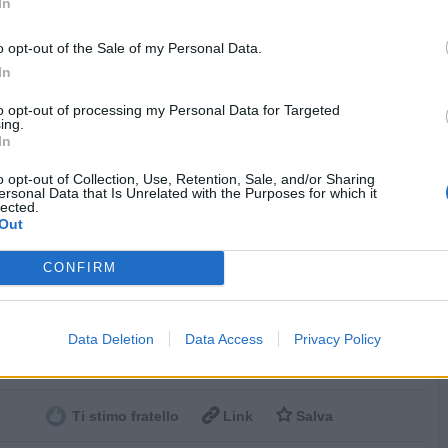
In
o opt-out of the Sale of my Personal Data.
In
to opt-out of processing my Personal Data for Targeted
ing.
In
Vaccata
willazzo
livello 6
o opt-out of Collection, Use, Retention, Sale, and/or Sharing
20 Novembre 2019
- 5.104 visualizzazioni
ersonal Data that Is Unrelated with the Purposes for which it
lected.
 martoriata, Licata martoriata, Salento martoriato, ma i soldi ci
Out
per aiutare esclusivamente #Venezia. 🔥SIAMO REGIONI DI
B? EBBENE SI!🔥 Una regione che da sola riceve dai nostri
CONFIRM
pubblici l'equivalente di tutto il sud insieme. INCREDIBILE NO? Ed
gliono da noi del #SUD quel poco che ci hanno lasciato per darlo
ORD che ha sempre avuto TUTTO? ORA BASTA!
Data Deletion
Data Access
Privacy Policy
ime: 6
Commenti: 12



Ti stimo fratello
Link
Salva