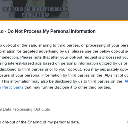
·
Ti stimo
·
Rispondi
20 Novembre 2019 alle ore 19:35
co -
Do Not Process My Personal Information
alavi
:
Buongiorno
to opt-out of the sale, sharing to third parties, or processing of your per
formation for targeted advertising by us, please use the below opt-out s
·
Ti stimo
·
Rispondi
26 Novembre 2019 alle ore 07:01
r selection. Please note that after your opt-out request is processed y
eing interest-based ads based on personal information utilized by us or
pubblicità
disclosed to third parties prior to your opt-out. You may separately opt-
losure of your personal information by third parties on the IAB’s list of
. This information may also be disclosed by us to third parties on the
IA
Participants
that may further disclose it to other third parties.
l Data Processing Opt Outs
o opt-out of the Sharing of my personal data.