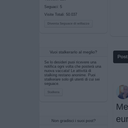
Seguaci:
5
Visite Totali: 50.037
Diventa Seguace di willazzo
Vuoi stalkerarlo al meglio?
Post
Se lo desideri puoi ricevere una
notifica ogni volta che posterà una
I po
nuova vaccata! Le attività di
stalking restano anonime. Puoi
stalkerare solo gli utenti di cui sei
I po
seguace.
Pos
Stalkera
Me
Pos
eur
Prim
Non gradisci i suoi post?