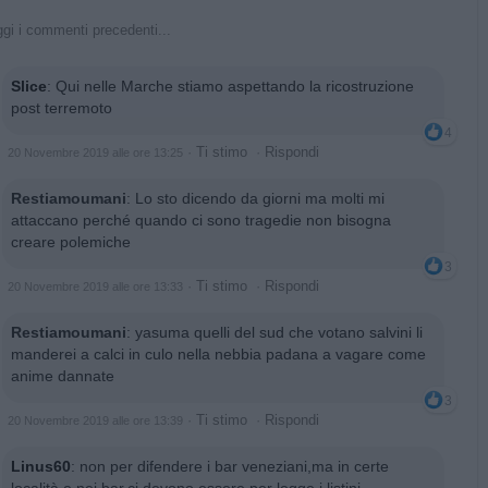
gi i commenti precedenti...
Slice
:
Qui nelle Marche stiamo aspettando la ricostruzione
post terremoto
4
·
Ti stimo
·
Rispondi
20 Novembre 2019 alle ore 13:25
Restiamoumani
:
Lo sto dicendo da giorni ma molti mi
attaccano perché quando ci sono tragedie non bisogna
creare polemiche
3
·
Ti stimo
·
Rispondi
20 Novembre 2019 alle ore 13:33
Restiamoumani
:
yasuma quelli del sud che votano salvini li
manderei a calci in culo nella nebbia padana a vagare come
anime dannate
3
·
Ti stimo
·
Rispondi
20 Novembre 2019 alle ore 13:39
Linus60
:
non per difendere i bar veneziani,ma in certe