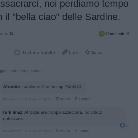
ssacrarci, noi perdiamo tempo
 il "bella ciao" delle Sardine.
ime: 11
Commenti: 8



Ti stimo fratello
Link
Salva
gi i commenti precedenti...
Afrodite
:
turkilmaz Che fai copi?😂😂😜
·
Ti stimo
·
Rispondi
20 Novembre 2019 alle ore 18:21
turkilmaz
:
Afrodite era troppo azzeccata, ho voluto
rinforzare....
1
·
Ti stimo
·
Rispondi
20 Novembre 2019 alle ore 18:23