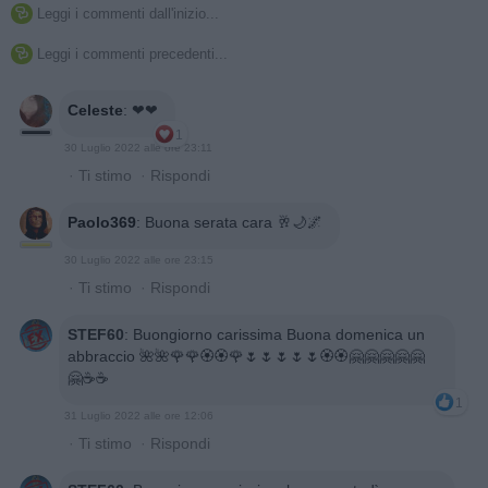
Leggi i commenti dall'inizio...

Leggi i commenti precedenti...

Celeste
:
❤❤
1
30 Luglio 2022 alle ore 23:11
·
Ti stimo
·
Rispondi
Paolo369
:
Buona serata cara 🥂🌙🌌
30 Luglio 2022 alle ore 23:15
·
Ti stimo
·
Rispondi
STEF60
:
Buongiorno carissima Buona domenica un
abbraccio 🌺🌺🌹🌹🏵️🏵️🌹🌷🌷🌷🌷🌷🏵️🏵️🤗🤗🤗🤗🤗
🤗☕☕
1
31 Luglio 2022 alle ore 12:06
·
Ti stimo
·
Rispondi