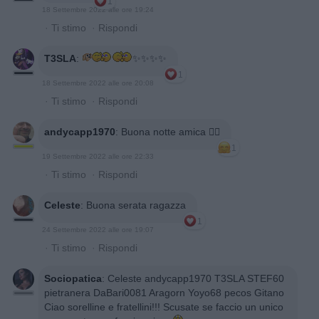
1
18 Settembre 2022 alle ore 19:24
·
Ti stimo
·
Rispondi
T3SLA
:
✨✨✨✨
1
18 Settembre 2022 alle ore 20:08
·
Ti stimo
·
Rispondi
andycapp1970
:
Buona notte amica 🤷‍♂️
1
19 Settembre 2022 alle ore 22:33
·
Ti stimo
·
Rispondi
Celeste
:
Buona serata ragazza
1
24 Settembre 2022 alle ore 19:07
·
Ti stimo
·
Rispondi
Sociopatica
:
Celeste andycapp1970 T3SLA STEF60
pietranera DaBari0081 Aragorn Yoyo68 pecos Gitano
Ciao sorelline e fratellini!!! Scusate se faccio un unico