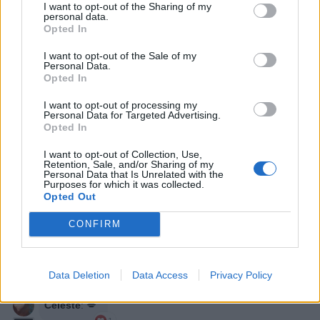
I want to opt-out of the Sharing of my
personal data.
Stime: 29
Commenti: 37

Opted In
I want to opt-out of the Sale of my
Ti stimo fratella
Personal Data.
Opted In

Link
I want to opt-out of processing my
Personal Data for Targeted Advertising.
Opted In

Salva
I want to opt-out of Collection, Use,
Retention, Sale, and/or Sharing of my
Personal Data that Is Unrelated with the
Purposes for which it was collected.
Opted Out
Volpi
·
Uva
·
Perla di saggezza
·
Fiabe
·
Morale
CONFIRM
Leggi i commenti dall'inizio...

Leggi i commenti precedenti...

Data Deletion
Data Access
Privacy Policy
Celeste
:
💋