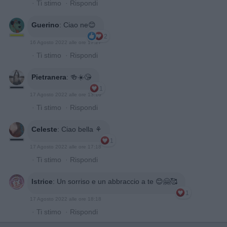
·
Ti stimo
·
Rispondi
Guerino
:
Ciao ne😊
2
16 Agosto 2022 alle ore 17:27
·
Ti stimo
·
Rispondi
Pietranera
:
🍻☀️😘
1
17 Agosto 2022 alle ore 13:16
·
Ti stimo
·
Rispondi
Celeste
:
Ciao bella ⚘️
1
17 Agosto 2022 alle ore 17:18
·
Ti stimo
·
Rispondi
Istrice
:
Un sorriso e un abbraccio a te 😊🤗🥰
1
17 Agosto 2022 alle ore 18:18
·
Ti stimo
·
Rispondi