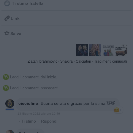
Ti stimo fratella

Link

Salva
Zlatan Ibrahimovic
·
Shakira
·
Calciatori
·
Tradimenti coniugali
Leggi i commenti dall'inizio...

Leggi i commenti precedenti...

cicciolino
:
Buona serata e grazie per la stima 👋👋
1
13 Giugno 2022 alle ore 19:46
·
Ti stimo
·
Rispondi