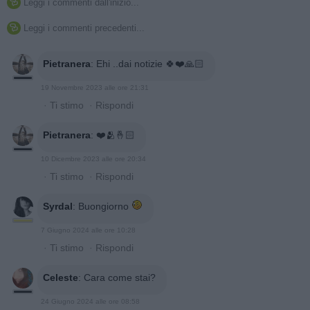
Leggi i commenti dall'inizio...

Leggi i commenti precedenti...

Pietranera
:
Ehi ..dai notizie 🍀❤️🙏🏻
19 Novembre 2023 alle ore 21:31
·
Ti stimo
·
Rispondi
Pietranera
:
❤️🫂🤞🏻
10 Dicembre 2023 alle ore 20:34
·
Ti stimo
·
Rispondi
Syrdal
:
Buongiorno
7 Giugno 2024 alle ore 10:28
·
Ti stimo
·
Rispondi
Celeste
:
Cara come stai?
24 Giugno 2024 alle ore 08:58