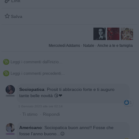

Link

Salva
Mercoledì Addams
·
Natale
·
Anche a te e famiglia
Leggi i commenti dall'inizio...

Leggi i commenti precedenti...

Sociopatica
:
Prosit ti abbraccio forte e ti auguro
tante belle novità 😘❤
1
1 Gennaio 2023 alle ore 02:14
·
Ti stimo
·
Rispondi
Americano
:
Sociopatica buon anno!! Fosse che
fosse l'anno buono...😉