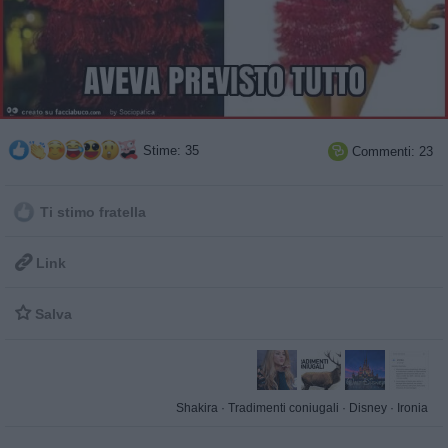
Stime: 35
Commenti: 23

Ti stimo fratella

Link

Salva
Shakira
·
Tradimenti coniugali
·
Disney
·
Ironia