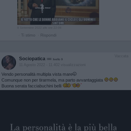
8 Settembre 2022 alle ore 22:08
·
Ti stimo
·
Rispondi
Vaccata
Sociopatica
livello 9
11 Agosto 2022
- 11.402 visualizzazioni
Vendo personalità multipla vista mare🤭
Comunque non per tirarmela, ma parto avvantaggiata
Buona serata facciabuchini belli