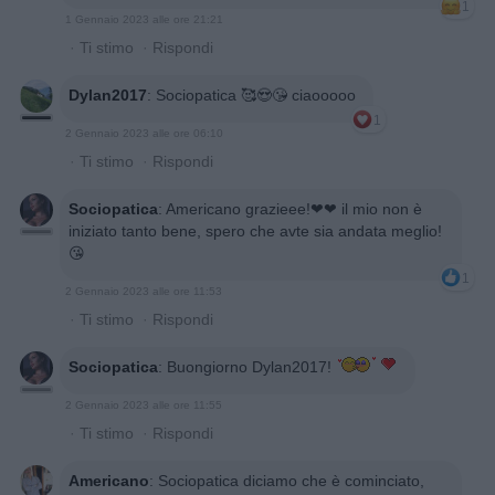
1
1 Gennaio 2023 alle ore 21:21
·
Ti stimo
·
Rispondi
Dylan2017
:
Sociopatica 🥰😍😘 ciaooooo
1
2 Gennaio 2023 alle ore 06:10
·
Ti stimo
·
Rispondi
Sociopatica
:
Americano grazieee!❤❤ il mio non è
iniziato tanto bene, spero che avte sia andata meglio!
😘
1
2 Gennaio 2023 alle ore 11:53
·
Ti stimo
·
Rispondi
Sociopatica
:
Buongiorno Dylan2017!
2 Gennaio 2023 alle ore 11:55
·
Ti stimo
·
Rispondi
Americano
:
Sociopatica diciamo che è cominciato,