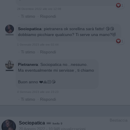
1
28 Dicembre 2022 alle ore 12:08
·
Ti stimo
·
Rispondi
Sociopatica
:
pietranera ok sorellina sarà fatto! 😘😘
dobbiamo picchiare qualcuno? Ti serve una mano?🤣
1
1 Gennaio 2023 alle ore 02:44
·
Ti stimo
·
Rispondi
Pietranera
:
Sociopatica no...nessuno.
Ma eventualmente mi servisse , ti chiamo
Buon anno ❤️🙏🏻😘
4 Gennaio 2023 alle ore 23:23
·
Ti stimo
·
Rispondi
Bestiaccia
Sociopatica
livello 9
20 Agosto 2022
- 10.948 visualizzazioni