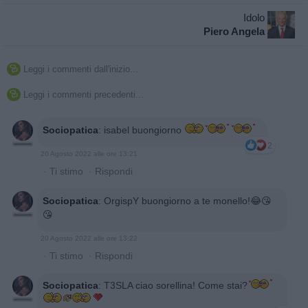
Idolo
Piero Angela
Leggi i commenti dall'inizio...

Leggi i commenti precedenti...

Sociopatica
:
isabel buongiorno
2
20 Agosto 2022 alle ore 13:21
·
Ti stimo
·
Rispondi
Sociopatica
:
OrgispY buongiorno a te monello!😂😘
😘
20 Agosto 2022 alle ore 13:22
·
Ti stimo
·
Rispondi
Sociopatica
:
T3SLA ciao sorellina! Come stai?