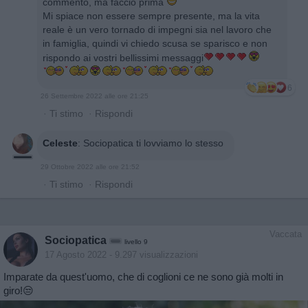
commento, ma faccio prima
Mi spiace non essere sempre presente, ma la vita
reale è un vero tornado di impegni sia nel lavoro che
in famiglia, quindi vi chiedo scusa se sparisco e non
rispondo ai vostri bellissimi messaggi
6
26 Settembre 2022 alle ore 21:25
·
Ti stimo
·
Rispondi
Celeste
:
Sociopatica ti lovviamo lo stesso
29 Ottobre 2022 alle ore 21:52
·
Ti stimo
·
Rispondi
Vaccata
Sociopatica
livello 9
17 Agosto 2022
- 9.297 visualizzazioni
Imparate da quest'uomo, che di coglioni ce ne sono già molti in
giro!😒