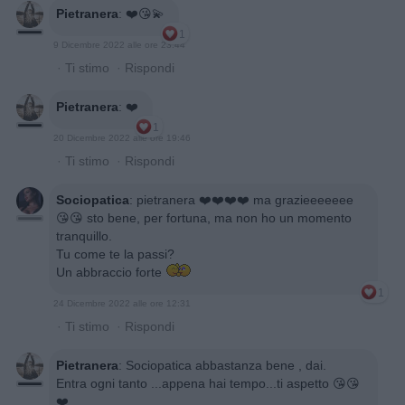
Pietranera
:
❤️😘💫
1
9 Dicembre 2022 alle ore 23:44
·
Ti stimo
·
Rispondi
Pietranera
:
❤️
1
20 Dicembre 2022 alle ore 19:46
·
Ti stimo
·
Rispondi
Sociopatica
:
pietranera ❤️❤️❤️❤️ ma grazieeeeeee
😘😘 sto bene, per fortuna, ma non ho un momento
tranquillo.
Tu come te la passi?
Un abbraccio forte
1
24 Dicembre 2022 alle ore 12:31
·
Ti stimo
·
Rispondi
Pietranera
:
Sociopatica abbastanza bene , dai.
Entra ogni tanto ...appena hai tempo...ti aspetto 😘😘
❤️