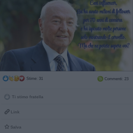
Stime: 31
Commenti: 23

Ti stimo fratella

Link

Salva