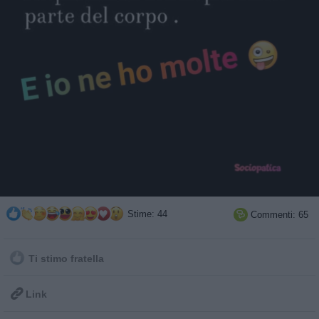
Stime: 44
Commenti: 65

Ti stimo fratella

Link