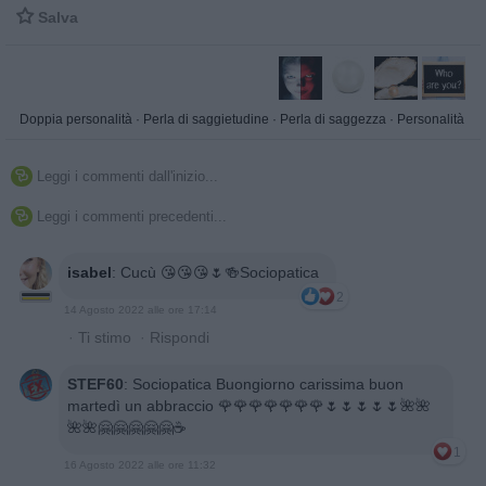

Salva
Doppia personalità
·
Perla di saggietudine
·
Perla di saggezza
·
Personalità
Leggi i commenti dall'inizio...

Leggi i commenti precedenti...

isabel
:
Cucù 😘😘😘🌷🍻Sociopatica
2
14 Agosto 2022 alle ore 17:14
·
Ti stimo
·
Rispondi
STEF60
:
Sociopatica Buongiorno carissima buon
martedì un abbraccio 🌹🌹🌹🌹🌹🌹🌹🌷🌷🌷🌷🌷🌺🌺
🌺🌺🤗🤗🤗🤗🤗☕
1
16 Agosto 2022 alle ore 11:32