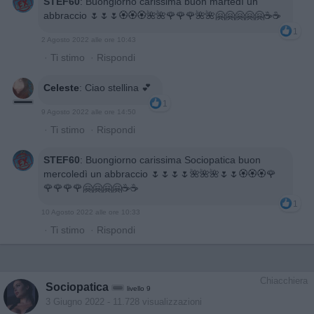
STEF60
:
Buongiorno carissima buon martedì un
abbraccio 🌷🌷🌷🏵️🏵️🏵️🌺🌺🌹🌹🌹🌺🌺🤗🤗🤗🤗🤗☕☕
1
2 Agosto 2022 alle ore 10:43
·
Ti stimo
·
Rispondi
Celeste
:
Ciao stellina 💕
1
9 Agosto 2022 alle ore 14:50
·
Ti stimo
·
Rispondi
STEF60
:
Buongiorno carissima Sociopatica buon
mercoledì un abbraccio 🌷🌷🌷🌷🌺🌺🌺🌷🌷🏵️🏵️🏵️🌹
🌹🌹🌹🌹🤗🤗🤗🤗☕☕
1
10 Agosto 2022 alle ore 10:33
·
Ti stimo
·
Rispondi
Chiacchiera
Sociopatica
livello 9
3 Giugno 2022
- 11.728 visualizzazioni