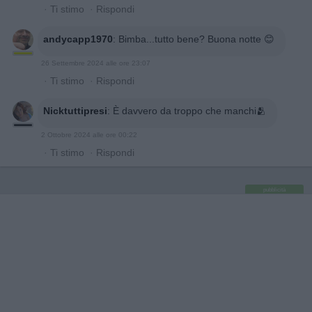
·
Ti stimo
·
Rispondi
andycapp1970
:
Bimba...tutto bene? Buona notte 😊
26 Settembre 2024 alle ore 23:07
·
Ti stimo
·
Rispondi
Nicktuttipresi
:
È davvero da troppo che manchi🫂
2 Ottobre 2024 alle ore 00:22
·
Ti stimo
·
Rispondi
pubblicità