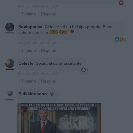
1
20 Agosto 2022 alle ore 13:24
·
Ti stimo
·
Rispondi
Sociopatica
:
Celeste siii un bel tipo proprio! Buon
sabato sorellina
2
20 Agosto 2022 alle ore 13:25
·
Ti stimo
·
Rispondi
Celeste
:
Sociopatica affascinante
1
20 Agosto 2022 alle ore 13:59
·
Ti stimo
·
Rispondi
Birikkinosono
:
😂