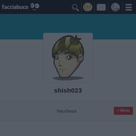

shish023
Vaccheca
≡ Menu