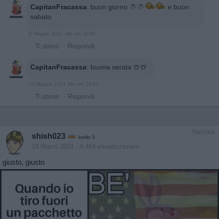
CapitanFracassa
:
buon giorno
e buon
sabato
8 Maggio 2021 alle ore 11:38
·
Ti stimo
·
Rispondi
CapitanFracassa
:
buona serata 🍺🍺
23 Maggio 2021 alle ore 20:01
·
Ti stimo
·
Rispondi
Vaccata
shish023
livello 3
24 Marzo 2021
- 4.464 visualizzazioni
giusto, giusto