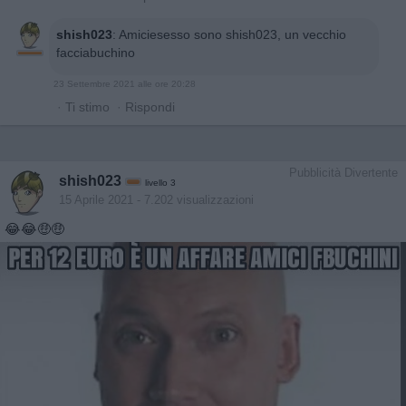
shish023
:
Amiciesesso sono shish023, un vecchio
facciabuchino
23 Settembre 2021 alle ore 20:28
·
Ti stimo
·
Rispondi
Pubblicità Divertente
shish023
livello 3
15 Aprile 2021
- 7.202 visualizzazioni
😂😂🤑🤑