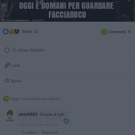
Stime: 12
Commenti: 9

Ti stimo fratello

Link

Salva
Leggi i commenti precedenti...

shish023
:
Grazie a tutti
1
8 Marzo 2021 alle ore 06:18
·
Ti stimo
·
Rispondi