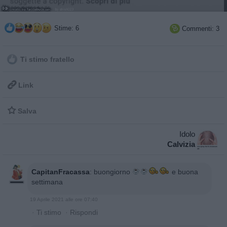
Stime: 6
Commenti: 3

Ti stimo fratello

Link

Salva
Idolo
Calvizia
CapitanFracassa
:
buongiorno
e buona
settimana
19 Aprile 2021 alle ore 07:40
·
Ti stimo
·
Rispondi