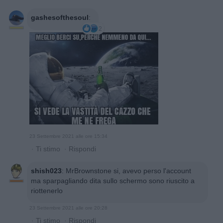
gashesofthesoul
:
2
23 Settembre 2021 alle ore 15:34
·
Ti stimo
·
Rispondi
shish023
:
MrBrownstone si, avevo perso l'account
ma sparpagliando dita sullo schermo sono riuscito a
riottenerlo
23 Settembre 2021 alle ore 20:28
·
Ti stimo
·
Rispondi