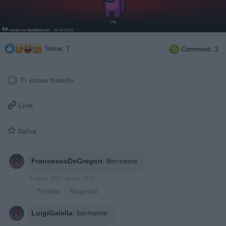
Stime: 7
Commenti: 2

Ti stimo fratello

Link

Salva
FrancescoDeGregori
:
Bermeme
9 Marzo 2021 alle ore 23:35
·
Ti stimo
·
Rispondi
LuigiGalella
:
bermeme