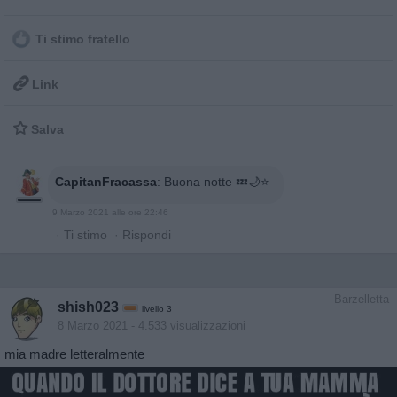
Ti stimo fratello

Link

Salva
CapitanFracassa
:
Buona notte 💤🌙⭐️
9 Marzo 2021 alle ore 22:46
·
Ti stimo
·
Rispondi
Barzelletta
shish023
livello 3
8 Marzo 2021
- 4.533 visualizzazioni
mia madre letteralmente