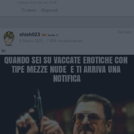
9 Marzo 2021 alle ore 23:38
·
Ti stimo
·
Rispondi
Vaccata
shish023
livello 3
9 Marzo 2021
- 7.854 visualizzazioni
io: