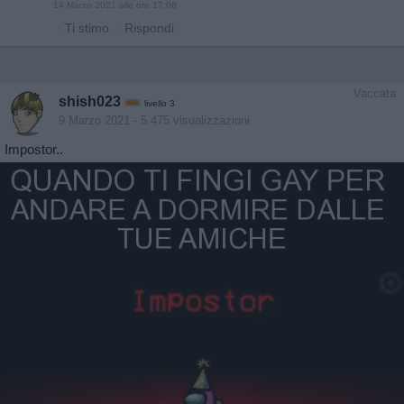
14 Marzo 2021 alle ore 17:06
·
Ti stimo
·
Rispondi
Vaccata
shish023
livello 3
9 Marzo 2021
- 5.475 visualizzazioni
Impostor..