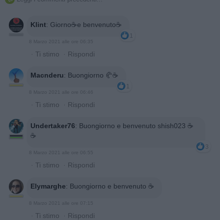
Klint
:
Giorno☕️e benvenuto☕️
1
8 Marzo 2021 alle ore 06:35
·
Ti stimo
·
Rispondi
Macnderu
:
Buongiorno 🥐☕
1
8 Marzo 2021 alle ore 06:46
·
Ti stimo
·
Rispondi
Undertaker76
:
Buongiorno e benvenuto shish023 ☕
☕
3
8 Marzo 2021 alle ore 06:55
·
Ti stimo
·
Rispondi
Elymarghe
:
Buongiorno e benvenuto ☕️
8 Marzo 2021 alle ore 07:15
·
Ti stimo
·
Rispondi