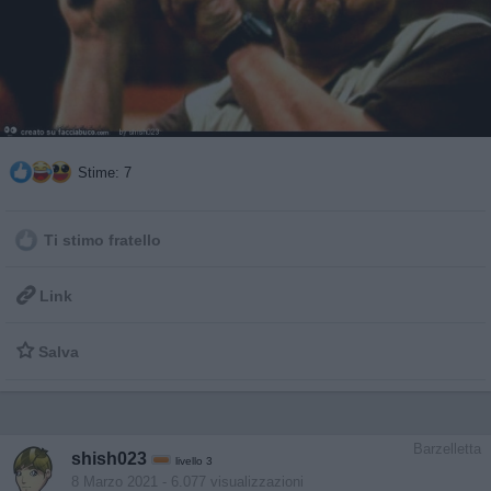
Stime: 7
Ti stimo fratello

Link

Salva
Barzelletta
shish023
livello 3
8 Marzo 2021
- 6.077 visualizzazioni