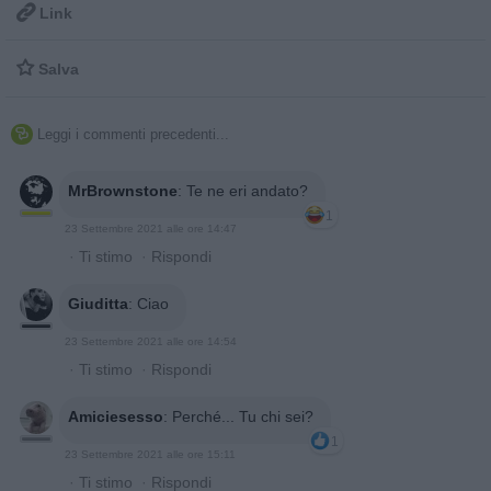

Link

Salva
Leggi i commenti precedenti...

MrBrownstone
:
Te ne eri andato?
1
23 Settembre 2021 alle ore 14:47
·
Ti stimo
·
Rispondi
Giuditta
:
Ciao
23 Settembre 2021 alle ore 14:54
·
Ti stimo
·
Rispondi
Amiciesesso
:
Perché... Tu chi sei?
1
23 Settembre 2021 alle ore 15:11
·
Ti stimo
·
Rispondi