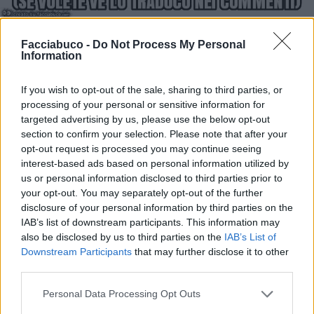
Stime: 5
Commenti: 7

Facciabuco -
Do Not Process My Personal
Information
Ti stimo fratello
If you wish to opt-out of the sale, sharing to third parties, or
processing of your personal or sensitive information for

targeted advertising by us, please use the below opt-out
Link
section to confirm your selection. Please note that after your
opt-out request is processed you may continue seeing

Salva
interest-based ads based on personal information utilized by
us or personal information disclosed to third parties prior to
your opt-out. You may separately opt-out of the further
Leggi i commenti precedenti...

disclosure of your personal information by third parties on the
IAB’s list of downstream participants. This information may
shish023
:
grazie!
also be disclosed by us to third parties on the
IAB’s List of
Downstream Participants
that may further disclose it to other
9 Marzo 2021 alle ore 23:53
third parties.
·
Ti stimo
·
Rispondi
Personal Data Processing Opt Outs
buffalmacco52
:
???