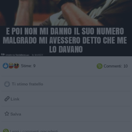
Stime: 9
Commenti: 10

Ti stimo fratello

Link

Salva
Leggi i commenti precedenti...
