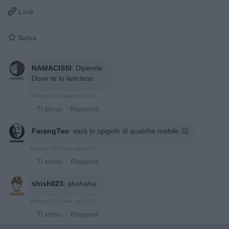

Link

Salva
NAMACISSI
:
Dipende
Dove te lo lanciano
8 Marzo 2021 alle ore 16:54
·
Ti stimo
·
Rispondi
FarangTao
:
sarà lo spigolo di qualche mobile 🤔
8 Marzo 2021 alle ore 16:58
·
Ti stimo
·
Rispondi
shish023
:
ahahaha
9 Marzo 2021 alle ore 20:23
·
Ti stimo
·
Rispondi