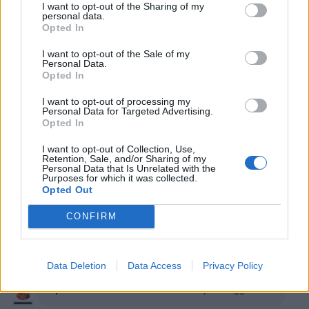
Buona notte in ogni caso
I want to opt-out of the Sharing of my
personal data.
Opted In
10 Marzo 2021 alle ore 08:57
·
Ti stimo
·
Rispondi
I want to opt-out of the Sale of my
Personal Data.
Opted In
CapitanFracassa
:
Buona notte 💤🌙⭐️
I want to opt-out of processing my
10 Marzo 2021 alle ore 22:35
Personal Data for Targeted Advertising.
·
Ti stimo
·
Rispondi
Opted In
CapitanFracassa
:
buongiorno
I want to opt-out of Collection, Use,
Retention, Sale, and/or Sharing of my
Personal Data that Is Unrelated with the
11 Marzo 2021 alle ore 08:28
Purposes for which it was collected.
·
Ti stimo
·
Rispondi
Opted Out
CONFIRM
shish023
:
buon pomeriggi
11 Marzo 2021 alle ore 13:41
·
Ti stimo
·
Rispondi
Data Deletion
Data Access
Privacy Policy
CapitanFracassa
:
buona domenica pomeriggio 🥂🥂