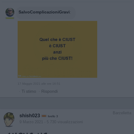
SalvoComplicazioniGravi
:
17 Maggio 2021 alle ore 16:51
·
Ti stimo
·
Rispondi
Barzelletta
shish023
livello 3
9 Marzo 2021
- 5.730 visualizzazioni