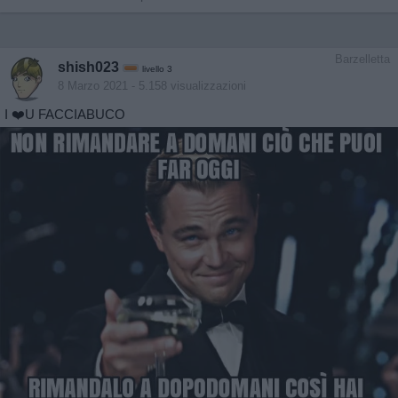
Barzelletta
shish023
livello 3
8 Marzo 2021
- 5.158 visualizzazioni
I ❤️U FACCIABUCO