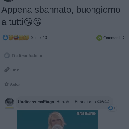
Appena sbannato, buongiorno
a tutti😘😘
Stime: 10
Commenti: 2

Ti stimo fratello

Link

Salva
UndicessimaPiaga
:
Hurrah..!! Buongiorno 😊☕🤗
1