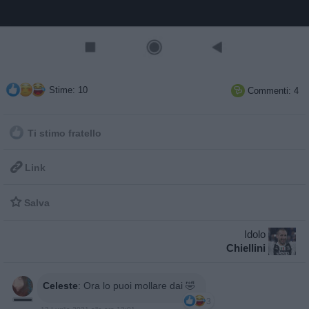
Stime: 10
Commenti: 4

Ti stimo fratello

Link

Salva
Idolo
Chiellini
Celeste
:
Ora lo puoi mollare dai 🤣
3