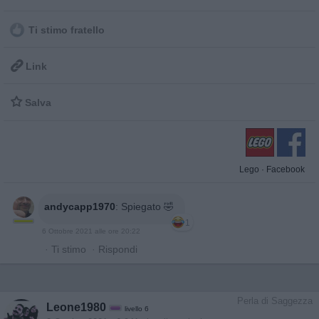
Ti stimo fratello

Link

Salva
Lego
·
Facebook
andycapp1970
:
Spiegato 🤣
1
6 Ottobre 2021 alle ore 20:22
·
Ti stimo
·
Rispondi
Perla di Saggezza
Leone1980
livello 6