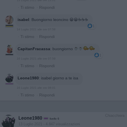
13 Luglio 2021 alle ore 13:01
·
Ti stimo
·
Rispondi
isabel
:
Buongiorno leoncino 😀😀☕️☕️☕️
1
14 Luglio 2021 alle ore 07:58
·
Ti stimo
·
Rispondi
CapitanFracassa
:
buongiorno
1
16 Luglio 2021 alle ore 07:59
·
Ti stimo
·
Rispondi
Leone1980
:
isabel giorno a te isa
16 Luglio 2021 alle ore 08:01
·
Ti stimo
·
Rispondi
Chiacchiera
Leone1980
livello 6
13 Luglio 2021
- 4.847 visualizzazioni