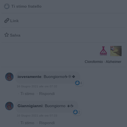
Ti stimo fratello

Link

Salva
Cloroformio
·
Alzheimer
ioveramente
:
Buongiorno☕🌞🍀
4
16 Giugno 2021 alle ore 07:32
·
Ti stimo
·
Rispondi
Giannigianni
:
Buongiorno ☀️☕
2
16 Giugno 2021 alle ore 07:33
·
Ti stimo
·
Rispondi