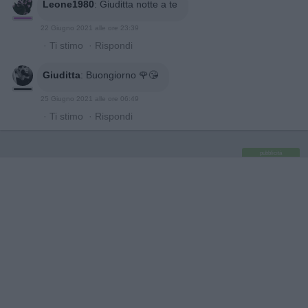
Leone1980
:
Giuditta notte a te
22 Giugno 2021 alle ore 23:39
·
Ti stimo
·
Rispondi
Giuditta
:
Buongiorno 🌹😘
25 Giugno 2021 alle ore 06:49
·
Ti stimo
·
Rispondi
pubblicità