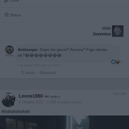

Link

Salva
Idolo
Juventus
Anticorpo
:
Dopo tre giorni? Ancora? Figa niente,
eh?😂😂😂😂😂😂😂😂
2
2 Novembre 2021 alle ore 15:07
·
Ti stimo
·
Rispondi
Vaccata
Leone1980
livello 6
6 Ottobre 2021
- 5.556 visualizzazioni
Ahahahahahah