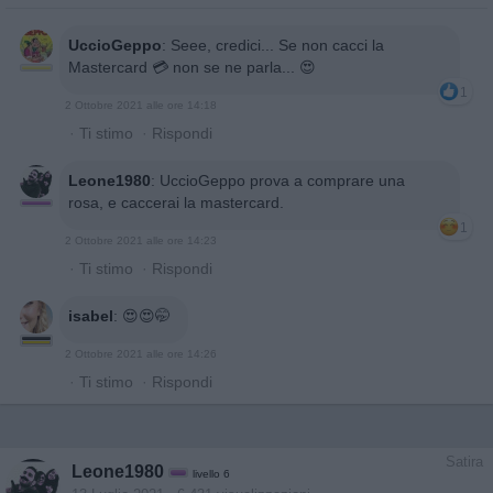
UccioGeppo
:
Seee, credici... Se non cacci la
Mastercard 💳 non se ne parla... 😍
1
2 Ottobre 2021 alle ore 14:18
·
Ti stimo
·
Rispondi
Leone1980
:
UccioGeppo prova a comprare una
rosa, e caccerai la mastercard.
1
2 Ottobre 2021 alle ore 14:23
·
Ti stimo
·
Rispondi
isabel
:
😍😍🤭
2 Ottobre 2021 alle ore 14:26
·
Ti stimo
·
Rispondi
Satira
Leone1980
livello 6