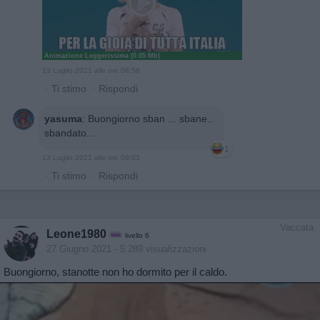
Animazione Leggerissima (0.05 Mb)
13 Luglio 2021 alle ore 08:58
·
Ti stimo
·
Rispondi
yasuma
:
Buongiorno sban ... sbane..
sbandato...
1
13 Luglio 2021 alle ore 09:03
·
Ti stimo
·
Rispondi
Vaccata
Leone1980
livello 6
27 Giugno 2021
- 5.289 visualizzazioni
Buongiorno, stanotte non ho dormito per il caldo.