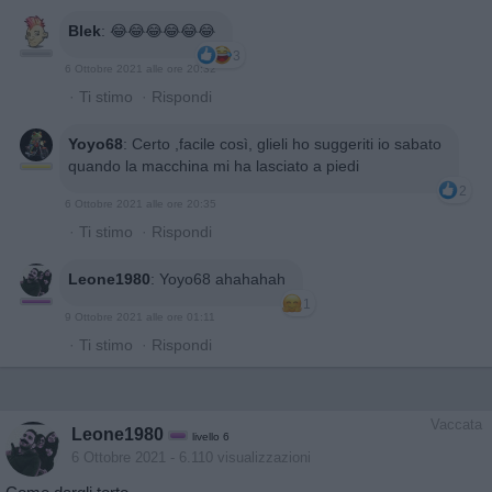
Blek
:
😂😂😂😂😂😂
3
6 Ottobre 2021 alle ore 20:32
·
Ti stimo
·
Rispondi
Yoyo68
:
Certo ,facile così, glieli ho suggeriti io sabato
quando la macchina mi ha lasciato a piedi
2
6 Ottobre 2021 alle ore 20:35
·
Ti stimo
·
Rispondi
Leone1980
:
Yoyo68 ahahahah
1
9 Ottobre 2021 alle ore 01:11
·
Ti stimo
·
Rispondi
Vaccata
Leone1980
livello 6
6 Ottobre 2021
- 6.110 visualizzazioni