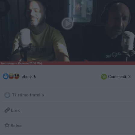
Animazione Pesante (2.58 Mb)
Stime: 6
Commenti: 3

Ti stimo fratello

Link

Salva