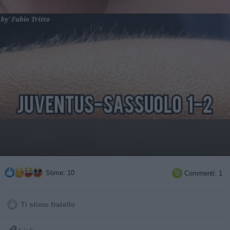
Stime: 10
Commenti: 1

Ti stimo fratello