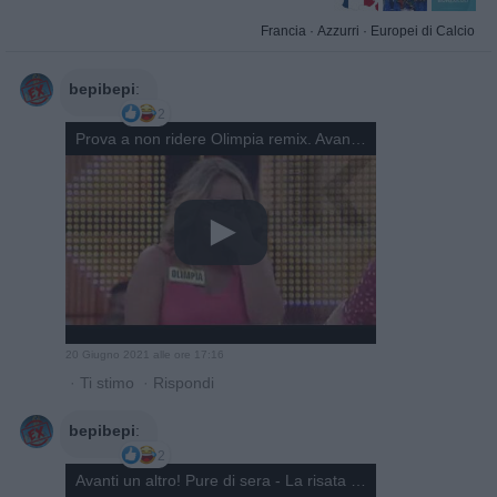
Francia
·
Azzurri
·
Europei di Calcio
bepibepi
:
2
Prova a non ridere Olimpia remix. Avanti un altro
20 Giugno 2021 alle ore 17:16
·
Ti stimo
·
Rispondi
bepibepi
:
2
Avanti un altro! Pure di sera - La risata di Olimpia