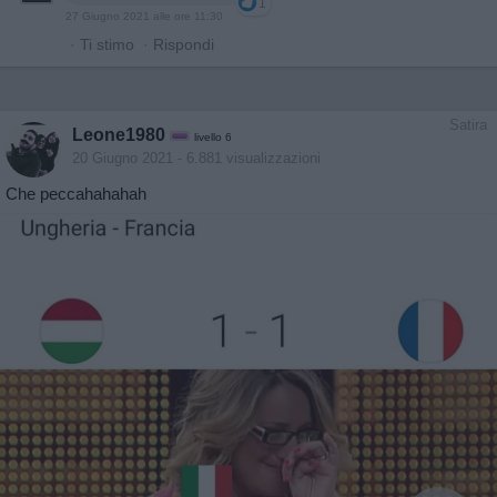
1
27 Giugno 2021 alle ore 11:30
·
Ti stimo
·
Rispondi
Satira
Leone1980
livello 6
20 Giugno 2021
- 6.881 visualizzazioni
Che peccahahahah