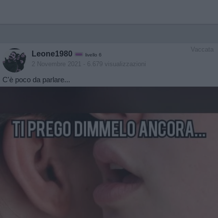
Vaccata
Leone1980
livello 6
2 Novembre 2021
- 6.679 visualizzazioni
C'è poco da parlare...