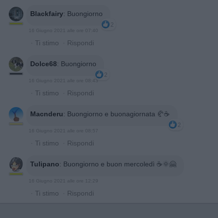
Blackfairy
:
Buongiorno
2
16 Giugno 2021 alle ore 07:40
·
Ti stimo
·
Rispondi
Dolce68
:
Buongiorno
2
16 Giugno 2021 alle ore 08:43
·
Ti stimo
·
Rispondi
Macnderu
:
Buongiorno e buonagiornata 🥐☕
2
16 Giugno 2021 alle ore 08:57
·
Ti stimo
·
Rispondi
Tulipano
:
Buongiorno e buon mercoledì ☕🌞🤗
16 Giugno 2021 alle ore 12:29
·
Ti stimo
·
Rispondi