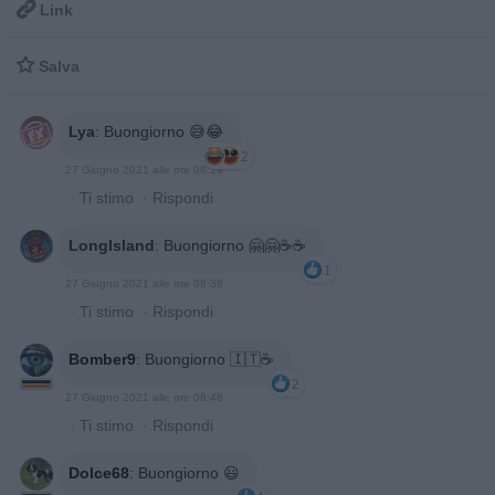

Link

Salva
Lya
:
Buongiorno 😅😂
2
27 Giugno 2021 alle ore 08:29
·
Ti stimo
·
Rispondi
LongIsland
:
Buongiorno 🤗🤗☕☕
1
27 Giugno 2021 alle ore 08:38
·
Ti stimo
·
Rispondi
Bomber9
:
Buongiorno 🇮🇹☕
2
27 Giugno 2021 alle ore 08:48
·
Ti stimo
·
Rispondi
Dolce68
:
Buongiorno 😃