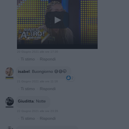
20 Giugno 2021 alle ore 17:30
·
Ti stimo
·
Rispondi
isabel
:
Buongiorno 😅😅🤭
2
21 Giugno 2021 alle ore 11:18
·
Ti stimo
·
Rispondi
Giuditta
:
Notte
22 Giugno 2021 alle ore 23:35
·
Ti stimo
·
Rispondi