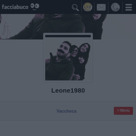

Leone1980
Vaccheca
≡ Menu