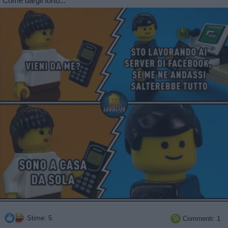
Come dargli torto...
Stime: 5
Commenti: 1
