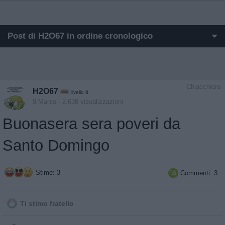
Post di H2O67 in ordine cronologico
I post di H2O67 più apprezzati
I post di H2O67 più visualizzati
Chiacchiera
H2O67
livello 8
Post in cui hanno evocato H2O67
9 Marzo
- 2.638 visualizzazioni
Buonasera sera poveri da
Post commentati da H2O67
Santo Domingo
Primi post di H2O67
Stime: 3
Commenti: 3

Ti stimo fratello