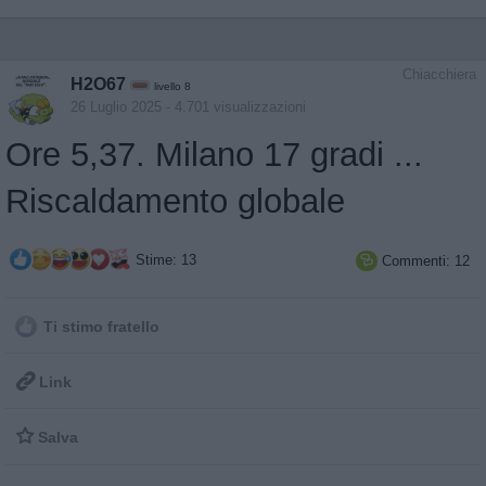
Chiacchiera
H2O67
livello 8
26 Luglio 2025
- 4.701 visualizzazioni
Ore 5,37. Milano 17 gradi ...
Riscaldamento globale
Stime: 13
Commenti: 12

Ti stimo fratello

Link

Salva