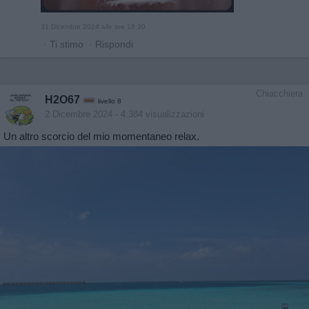
31 Dicembre 2024 alle ore 18:30
·
Ti stimo
·
Rispondi
Chiacchiera
H2O67
livello 8
2 Dicembre 2024
- 4.384 visualizzazioni
Un altro scorcio del mio momentaneo relax.