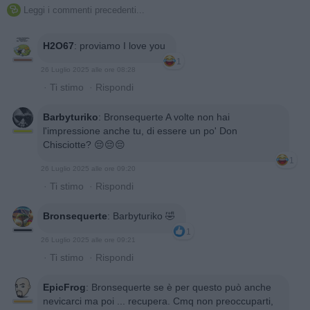
Leggi i commenti precedenti...

H2O67
:
proviamo I love you
1
26 Luglio 2025 alle ore 08:28
·
Ti stimo
·
Rispondi
Barbyturiko
:
Bronsequerte A volte non hai
l'impressione anche tu, di essere un po' Don
Chisciotte? 😔😔😔
1
26 Luglio 2025 alle ore 09:20
·
Ti stimo
·
Rispondi
Bronsequerte
:
Barbyturiko 🤣
1
26 Luglio 2025 alle ore 09:21
·
Ti stimo
·
Rispondi
EpicFrog
:
Bronsequerte se è per questo può anche
nevicarci ma poi ... recupera. Cmq non preoccuparti,