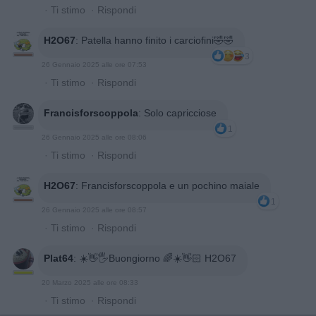
·
Ti stimo
·
Rispondi
H2O67
:
Patella hanno finito i carciofini🤣🤣
3
26 Gennaio 2025 alle ore 07:53
·
Ti stimo
·
Rispondi
Francisforscoppola
:
Solo capricciose
1
26 Gennaio 2025 alle ore 08:06
·
Ti stimo
·
Rispondi
H2O67
:
Francisforscoppola e un pochino maiale
1
26 Gennaio 2025 alle ore 08:57
·
Ti stimo
·
Rispondi
Plat64
:
☀️👋🖐️Buongiorno 🌈☀️👋🏻 H2O67
20 Marzo 2025 alle ore 08:33
·
Ti stimo
·
Rispondi