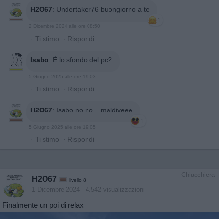
H2O67
:
Undertaker76 buongiorno a te
1
2 Dicembre 2024 alle ore 08:50
·
Ti stimo
·
Rispondi
Isabo
:
È lo sfondo del pc?
5 Giugno 2025 alle ore 19:03
·
Ti stimo
·
Rispondi
H2O67
:
Isabo no no... maldiveee
1
5 Giugno 2025 alle ore 19:05
·
Ti stimo
·
Rispondi
Chiacchiera
H2O67
livello 8
1 Dicembre 2024
- 4.542 visualizzazioni
Finalmente un poi di relax