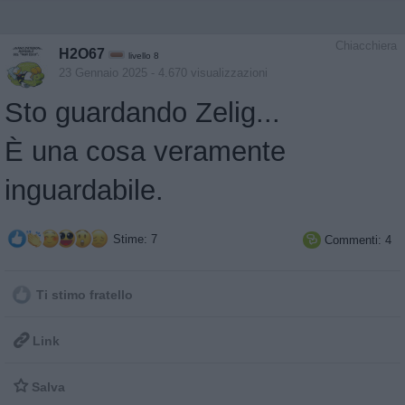
Chiacchiera
H2O67
livello 8
23 Gennaio 2025
- 4.670 visualizzazioni
Sto guardando Zelig...
È una cosa veramente
inguardabile.
Stime: 7
Commenti: 4

Ti stimo fratello

Link

Salva