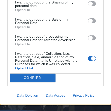
I want to opt-out of the Sharing of my
23 Gennaio 2025 alle ore 09:56
personal data.
Opted In
·
Ti stimo
·
Rispondi
I want to opt-out of the Sale of my
Personal Data.
Opted In
Chiacchiera
H2O67
livello 8
31 Dicembre 2024
- 4.786 visualizzazioni
I want to opt-out of processing my
Personal Data for Targeted Advertising.
Sciata a Bormio
Opted In
Buon tutto a tutti
I want to opt-out of Collection, Use,
Retention, Sale, and/or Sharing of my
Personal Data that Is Unrelated with the
Purposes for which it was collected.
Opted Out
CONFIRM
Data Deletion
Data Access
Privacy Policy