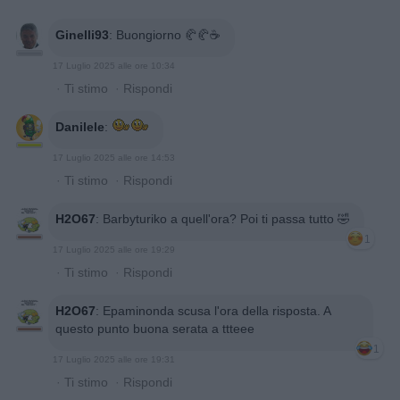
Ginelli93
:
Buongiorno 🥐🥐☕️
17 Luglio 2025 alle ore 10:34
·
Ti stimo
·
Rispondi
Danilele
:
17 Luglio 2025 alle ore 14:53
·
Ti stimo
·
Rispondi
H2O67
:
Barbyturiko a quell'ora? Poi ti passa tutto 🤣
1
17 Luglio 2025 alle ore 19:29
·
Ti stimo
·
Rispondi
H2O67
:
Epaminonda scusa l'ora della risposta. A
questo punto buona serata a ttteee
1
17 Luglio 2025 alle ore 19:31
·
Ti stimo
·
Rispondi