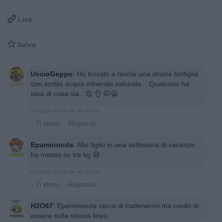

Link

Salva
UccioGeppo
:
Ho trovato a tavola una strana bottiglia
con scritto acqua minerale naturale... Qualcuno ha
idea di cosa sia.. 😍 👌 🤭😁
15 Agosto 2024 alle ore 14:19
·
Ti stimo
·
Rispondi
Epaminonda
:
Mio figlio in una settimana di vacanze
ha messo su tre kg 😆
15 Agosto 2024 alle ore 15:54
·
Ti stimo
·
Rispondi
H2O67
:
Epaminonda cerco di trattenermi ma credo di
essere sulla stessa linea