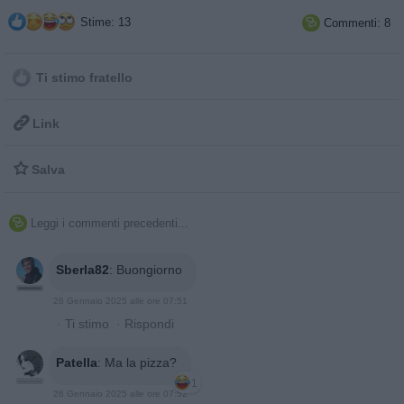
Stime: 13
Commenti: 8

Ti stimo fratello

Link

Salva
Leggi i commenti precedenti...

Sberla82
:
Buongiorno
26 Gennaio 2025 alle ore 07:51
·
Ti stimo
·
Rispondi
Patella
:
Ma la pizza?
1
26 Gennaio 2025 alle ore 07:52