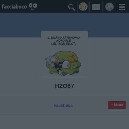

H2O67
Vaccheca
≡ Menu