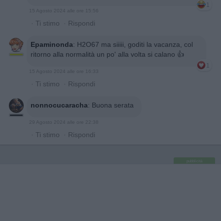
1
15 Agosto 2024 alle ore 15:56
·
Ti stimo
·
Rispondi
Epaminonda
:
H2O67 ma siiiii, goditi la vacanza, col
ritorno alla normalità un po' alla volta si calano 👍
1
15 Agosto 2024 alle ore 16:33
·
Ti stimo
·
Rispondi
nonnocucaracha
:
Buona serata
29 Agosto 2024 alle ore 22:38
·
Ti stimo
·
Rispondi
pubblicità