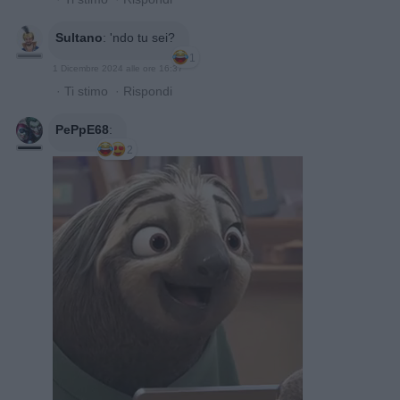
Sultano
:
'ndo tu sei?
1
1 Dicembre 2024 alle ore 16:37
·
Ti stimo
·
Rispondi
PePpE68
:
2