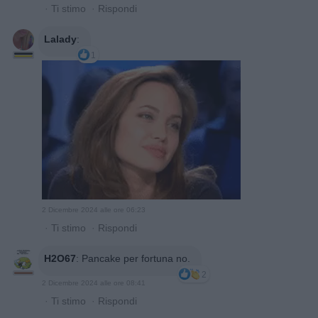
·
Ti stimo
·
Rispondi
Lalady
:
1
2 Dicembre 2024 alle ore 06:23
·
Ti stimo
·
Rispondi
H2O67
:
Pancake per fortuna no.
2
2 Dicembre 2024 alle ore 08:41
·
Ti stimo
·
Rispondi