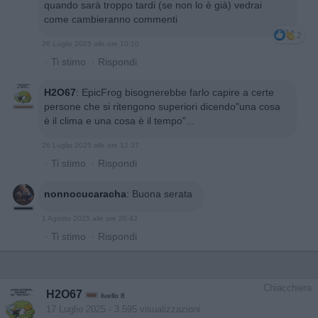
quando sarà troppo tardi (se non lo è già) vedrai
come cambieranno commenti
2
26 Luglio 2025 alle ore 10:10
·
Ti stimo
·
Rispondi
H2O67
:
EpicFrog bisognerebbe farlo capire a certe
persone che si ritengono superiori dicendo"una cosa
è il clima e una cosa è il tempo"...
26 Luglio 2025 alle ore 12:37
·
Ti stimo
·
Rispondi
nonnocucaracha
:
Buona serata
1 Agosto 2025 alle ore 20:42
·
Ti stimo
·
Rispondi
Chiacchiera
H2O67
livello 8
17 Luglio 2025
- 3.595 visualizzazioni