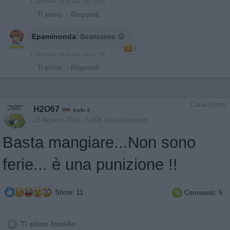
1 Dicembre 2024 alle ore 16:45
·
Ti stimo
·
Rispondi
Epaminonda
:
Beatissimo 😲
1
1 Dicembre 2024 alle ore 17:35
·
Ti stimo
·
Rispondi
Chiacchiera
H2O67
livello 8
15 Agosto 2024
- 5.906 visualizzazioni
Basta mangiare...Non sono
ferie... è una punizione !!
Stime: 11
Commenti: 5

Ti stimo fratello