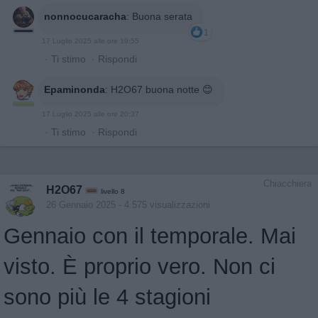
nonnocucaracha
:
Buona serata
1
17 Luglio 2025 alle ore 19:55
·
Ti stimo
·
Rispondi
Epaminonda
:
H2O67 buona notte 😊
17 Luglio 2025 alle ore 20:37
·
Ti stimo
·
Rispondi
Chiacchiera
H2O67
livello 8
26 Gennaio 2025
- 4.575 visualizzazioni
Gennaio con il temporale. Mai
visto. È proprio vero. Non ci
sono più le 4 stagioni