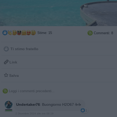
Stime: 15
Commenti: 8

Ti stimo fratello

Link

Salva
Leggi i commenti precedenti...

Undertaker76
:
Buongiorno H2O67 ☕☕
1
2 Dicembre 2024 alle ore 06:19