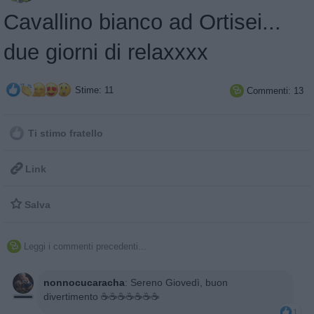
Cavallino bianco ad Ortisei...
due giorni di relaxxxx
Stime: 11
Commenti: 13

Ti stimo fratello

Link

Salva
Leggi i commenti precedenti...

nonnocucaracha
:
Sereno Giovedì, buon
divertimento ☕☕☕☕☕☕☕
1