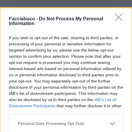
andirondella86
:
E non lo guardare. Io ho spento
Facciabuco -
Do Not Process My Personal
3
23 Gennaio 2025 alle ore 00:18
Information
·
Ti stimo
·
Rispondi
If you wish to opt-out of the sale, sharing to third parties, or
hamilton89
:
cambia canale
processing of your personal or sensitive information for
1
targeted advertising by us, please use the below opt-out
23 Gennaio 2025 alle ore 00:45
section to confirm your selection. Please note that after your
·
Ti stimo
·
Rispondi
opt-out request is processed you may continue seeing
interest-based ads based on personal information utilized by
ColosseoQuadrato
:
Vero. Fa dormire. Ma Dado è
us or personal information disclosed to third parties prior to
grande.
your opt-out. You may separately opt-out of the further
disclosure of your personal information by third parties on the
23 Gennaio 2025 alle ore 05:43
IAB’s list of downstream participants. This information may
·
Ti stimo
·
Rispondi
also be disclosed by us to third parties on the
IAB’s List of
Downstream Participants
that may further disclose it to other
Barbyturiko
:
A parte Dado che ormai dovrebbe stare
third parties.
sul divano, non è male mi piace il nuovo ragazzino
che fa l'extra comunitario che sta dietro la transenna
Personal Data Processing Opt Outs
🤣🤣🤣