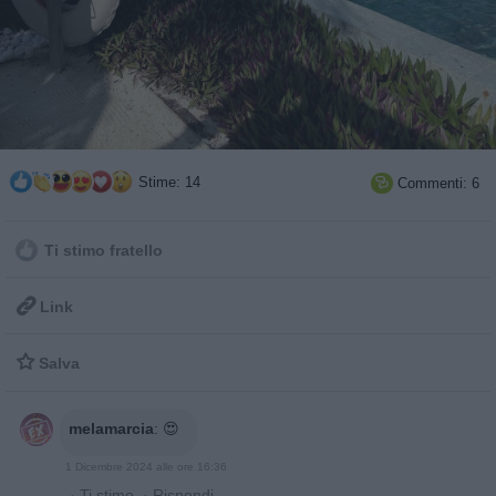
Stime: 14
Commenti: 6

Ti stimo fratello

Link

Salva
melamarcia
:
😍
1 Dicembre 2024 alle ore 16:36
·
Ti stimo
·
Rispondi