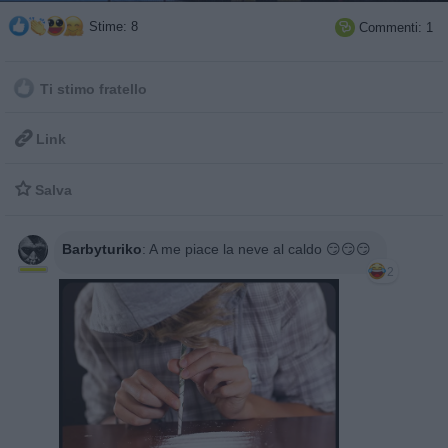
Stime: 8
Commenti: 1

Ti stimo fratello

Link

Salva
Barbyturiko
:
A me piace la neve al caldo 😏😏😏
2