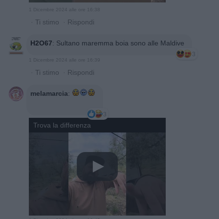
1 Dicembre 2024 alle ore 16:38
·
Ti stimo
·
Rispondi
H2O67
:
Sultano maremma boia sono alle Maldive
3
1 Dicembre 2024 alle ore 16:39
·
Ti stimo
·
Rispondi
melamarcia
:
3
Trova la differenza