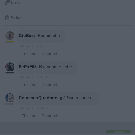

Link

Salva
GiuBazz
:
Buonanotte
9 Marzo alle ore 00:07
·
Ti stimo
·
Rispondi
PePpE68
:
Buonanotte notte
9 Marzo alle ore 00:16
·
Ti stimo
·
Rispondi
ColosseoQuadrato
:
già Santo Lunes...
9 Marzo alle ore 01:05
·
Ti stimo
·
Rispondi
pubblicità