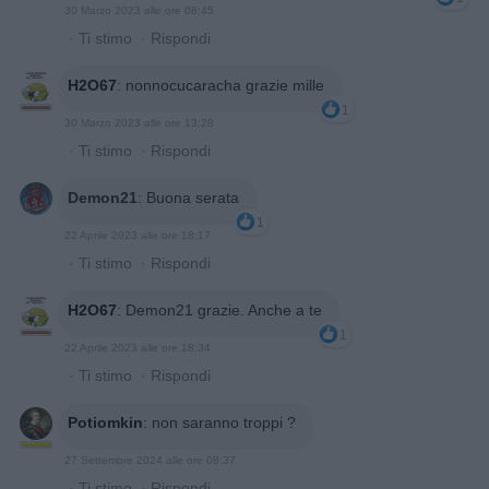
30 Marzo 2023 alle ore 08:45
·
Ti stimo
·
Rispondi
H2O67
:
nonnocucaracha grazie mille
1
30 Marzo 2023 alle ore 13:28
·
Ti stimo
·
Rispondi
Demon21
:
Buona serata
1
22 Aprile 2023 alle ore 18:17
·
Ti stimo
·
Rispondi
H2O67
:
Demon21 grazie. Anche a te
1
22 Aprile 2023 alle ore 18:34
·
Ti stimo
·
Rispondi
Potiomkin
:
non saranno troppi ?
27 Settembre 2024 alle ore 08:37
·
Ti stimo
·
Rispondi