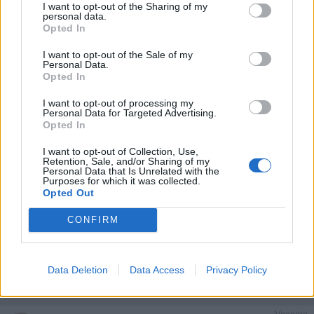
Lalady
:
Giornolo
I want to opt-out of the Sharing of my
personal data.
1
Opted In
13 Gennaio 2019 alle ore 10:07
·
Ti stimo
·
Rispondi
I want to opt-out of the Sale of my
Personal Data.
Opted In
Sadia
:
Buongiorno 😊
I want to opt-out of processing my
13 Gennaio 2019 alle ore 10:08
Personal Data for Targeted Advertising.
·
Ti stimo
·
Rispondi
Opted In
Rosaria76
:
Buongiorno 😊
I want to opt-out of Collection, Use,
Retention, Sale, and/or Sharing of my
Personal Data that Is Unrelated with the
13 Gennaio 2019 alle ore 10:55
Purposes for which it was collected.
·
Ti stimo
·
Rispondi
Opted Out
CONFIRM
Redimorto66
:
Giorno 😀
13 Gennaio 2019 alle ore 12:02
·
Ti stimo
·
Rispondi
Data Deletion
Data Access
Privacy Policy