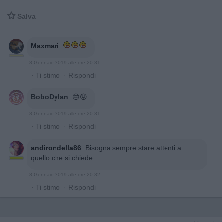

Salva
Maxmari
:
8 Gennaio 2019 alle ore 20:31
·
Ti stimo
·
Rispondi
BoboDylan
:
😔😟
8 Gennaio 2019 alle ore 20:31
·
Ti stimo
·
Rispondi
andirondella86
:
Bisogna sempre stare attenti a
quello che si chiede
8 Gennaio 2019 alle ore 20:32
·
Ti stimo
·
Rispondi