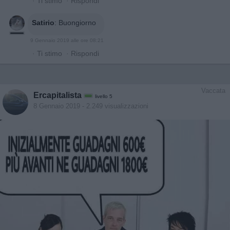
·
Ti stimo
·
Rispondi
Satirio
:
Buongiorno
9 Gennaio 2019 alle ore 08:21
·
Ti stimo
·
Rispondi
Vaccata
Ercapitalista
livello 5
8 Gennaio 2019
- 2.249 visualizzazioni