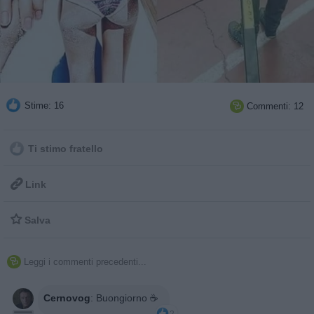
Stime: 16
Commenti: 12

Ti stimo fratello

Link

Salva
Leggi i commenti precedenti...

Cernovog
:
Buongiorno ☕️