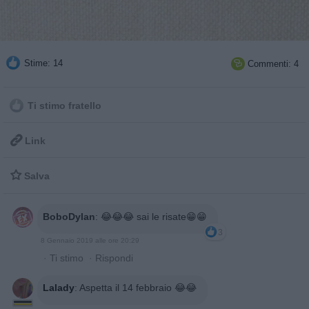
Stime: 14
Commenti: 4

Ti stimo fratello

Link

Salva
BoboDylan
:
😂😂😂 sai le risate😁😁
3
8 Gennaio 2019 alle ore 20:29
·
Ti stimo
·
Rispondi
Lalady
:
Aspetta il 14 febbraio 😂😂