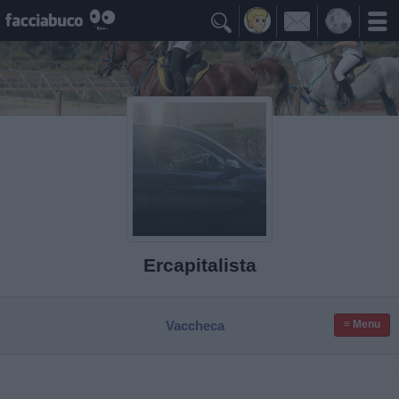

Ercapitalista
Vaccheca
≡ Menu