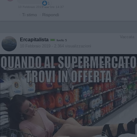
1
10 Febbraio 2019 alle ore 14:37
·
Ti stimo
·
Rispondi
Vaccata
Ercapitalista
livello 5
10 Febbraio 2019
- 2.364 visualizzazioni