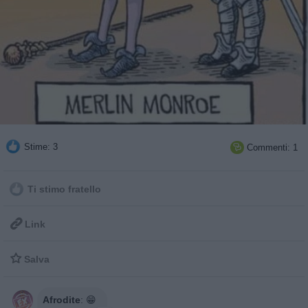
Stime: 3
Commenti: 1

Ti stimo fratello

Link

Salva
Afrodite
:
😁