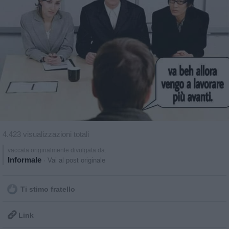
4.423 visualizzazioni totali
vaccata originalmente divulgata da:
Informale
·
Vai al post originale
Ti stimo fratello

Link