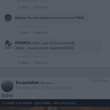
8 Gennaio 2019 alle ore 20:34
·
Ti stimo
·
Rispondi
Gebra
:
Perché aspettare le ricorrenze?😂😅
8 Gennaio 2019 alle ore 20:42
·
Ti stimo
·
Rispondi
PIPERITA
:
Ahhh...per fortuna essendo
zitella....queste me le risparmio🤣🤣🤣
8 Gennaio 2019 alle ore 20:47
·
Ti stimo
·
Rispondi
Chiacchiera
Ercapitalista
livello 5
7 Gennaio 2019
- 2.179 visualizzazioni
😍😍😍
La bella e la bestia - gran ballo - una storia sai...