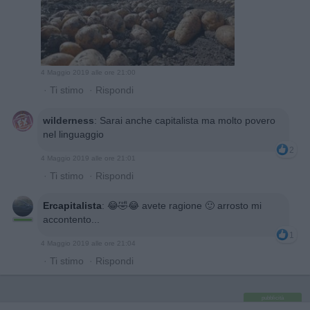
4 Maggio 2019 alle ore 21:00
·
Ti stimo
·
Rispondi
wilderness
:
Sarai anche capitalista ma molto povero
nel linguaggio
2
4 Maggio 2019 alle ore 21:01
·
Ti stimo
·
Rispondi
Ercapitalista
:
😂🤣😂 avete ragione 🙂 arrosto mi
accontento...
1
4 Maggio 2019 alle ore 21:04
·
Ti stimo
·
Rispondi
pubblicità