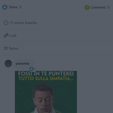
Stime: 3
Commenti: 3

Ti stimo fratello

Link

Salva
yasuma
:
5