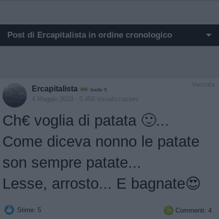
Post di Ercapitalista in ordine cronologico
I post di Ercapitalista più apprezzati
I post di Ercapitalista più visualizzati
Vaccata
Ercapitalista
livello 5
Post in cui hanno evocato Ercapitalista
4 Maggio 2019
- 5.450 visualizzazioni
Ch€ voglia di patata 🙂...
Post commentati da Ercapitalista
Come diceva nonno le patate
Primi post di Ercapitalista
son sempre patate...
Lesse, arrosto... E bagnate😍
Stime: 5
Commenti: 4
