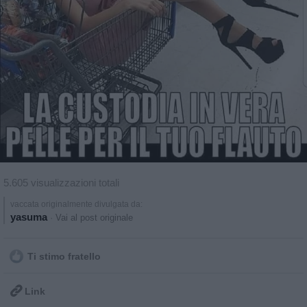
5.605 visualizzazioni totali
vaccata originalmente divulgata da:
yasuma
·
Vai al post originale
Ti stimo fratello

Link