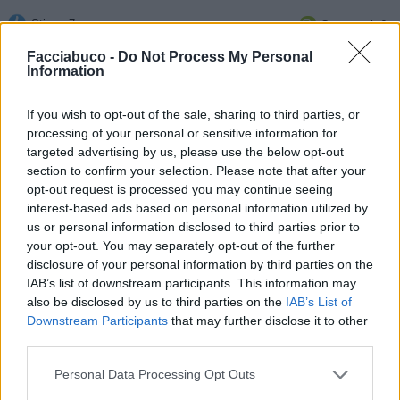
Stime: 7
Commenti: 6

Facciabuco -
Do Not Process My Personal
Information
Ti stimo fratello
If you wish to opt-out of the sale, sharing to third parties, or

Link
processing of your personal or sensitive information for
targeted advertising by us, please use the below opt-out

section to confirm your selection. Please note that after your
Salva
opt-out request is processed you may continue seeing
interest-based ads based on personal information utilized by
morettone63
:
Buongiorno
us or personal information disclosed to third parties prior to
1
your opt-out. You may separately opt-out of the further
13 Gennaio 2019 alle ore 10:03
disclosure of your personal information by third parties on the
·
Ti stimo
·
Rispondi
IAB’s list of downstream participants. This information may
also be disclosed by us to third parties on the
IAB’s List of
nome
:
Giorno
Downstream Participants
that may further disclose it to other
third parties.
13 Gennaio 2019 alle ore 10:06
·
Ti stimo
·
Rispondi
Personal Data Processing Opt Outs