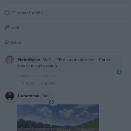
Ti stimo fratello

Link

Salva
BoboDylan
:
MdF.... FB è un sito di satira... Forse
non te ne sei accorto
5
4 Maggio 2019 alle ore 21:00
·
Ti stimo
·
Rispondi
Lunarossa
:
Toh!
6