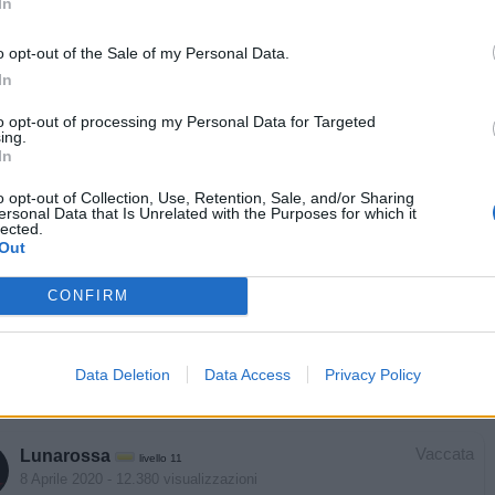
In
o opt-out of the Sale of my Personal Data.
In
Stime: 25
Commenti: 2

to opt-out of processing my Personal Data for Targeted
ing.
In


Ti stimo fratella
Link
Salva
o opt-out of Collection, Use, Retention, Sale, and/or Sharing
ersonal Data that Is Unrelated with the Purposes for which it
lected.
Nacchero
:
Pannoloni, ne abbiamo
Out
3
·
Ti stimo
·
Rispondi
9 Aprile 2020 alle ore 21:30
CONFIRM
Iris
:
🤣 🤣 🤣 🤣 🤣
2
·
Ti stimo
·
Rispondi
9 Aprile 2020 alle ore 21:32
Data Deletion
Data Access
Privacy Policy
Vaccata
Lunarossa
livello 11
8 Aprile 2020
- 12.380 visualizzazioni