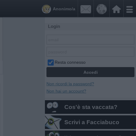


Anonimo/a
Login
Resta connesso
Non ricordi la password?
Non hai un account?
Cos'è sta vaccata?
Scrivi a Facciabuco