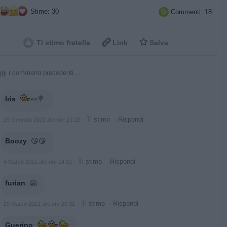
Stime: 30
Commenti: 18



Ti stimo fratella
Link
Salva
gi i commenti precedenti...
Iris
:
🍬🍭
·
Ti stimo
·
Rispondi
29 Gennaio 2021 alle ore 21:22
Boozy
:
😘😘
·
Ti stimo
·
Rispondi
4 Marzo 2021 alle ore 14:12
furian
:
🤗
·
Ti stimo
·
Rispondi
29 Marzo 2021 alle ore 20:31
Guerino
: