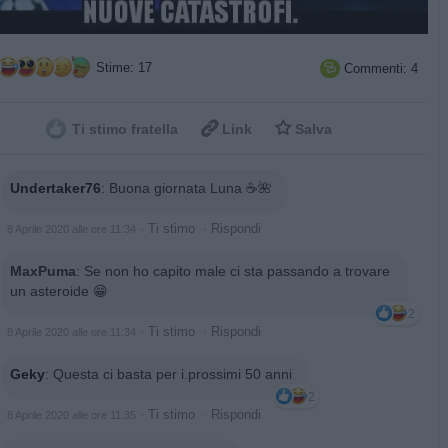
Stime: 17
Commenti: 4



Ti stimo fratella
Link
Salva
Undertaker76
:
Buona giornata Luna ☕🌺
·
Ti stimo
·
Rispondi
8 Aprile 2020 alle ore 11:34
MaxPuma
:
Se non ho capito male ci sta passando a trovare
un asteroide 😁
2
·
Ti stimo
·
Rispondi
8 Aprile 2020 alle ore 11:34
Geky
:
Questa ci basta per i.prossimi 50 anni
2
·
Ti stimo
·
Rispondi
8 Aprile 2020 alle ore 11:35