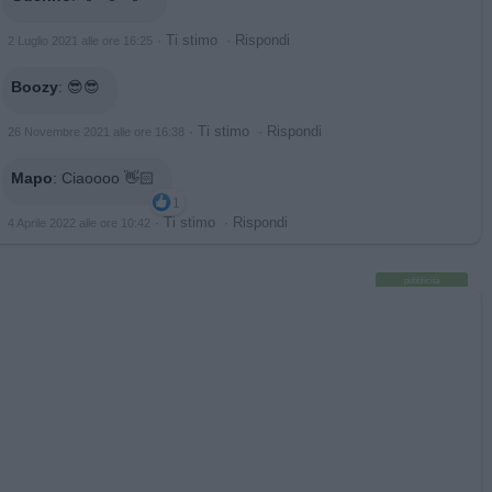
·
Ti stimo
·
Rispondi
2 Luglio 2021 alle ore 16:25
Boozy
:
😎😎
·
Ti stimo
·
Rispondi
26 Novembre 2021 alle ore 16:38
Mapo
:
Ciaoooo 👋🏻
1
·
Ti stimo
·
Rispondi
4 Aprile 2022 alle ore 10:42
pubblicità