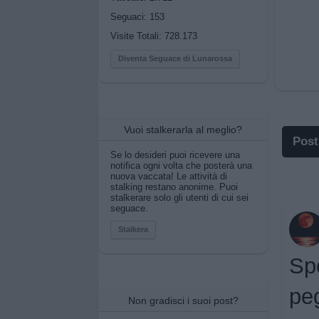
Seguaci:
153
Visite Totali: 728.173
Diventa Seguace di Lunarossa
Vuoi stalkerarla al meglio?
Post
Se lo desideri puoi ricevere una
notifica ogni volta che posterà una
I p
nuova vaccata! Le attività di
stalking restano anonime. Puoi
stalkerare solo gli utenti di cui sei
I po
seguace.
Pos
Stalkera
Spe
Pos
pe
Pri
Non gradisci i suoi post?