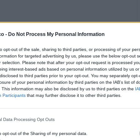
co -
Do Not Process My Personal Information
to opt-out of the sale, sharing to third parties, or processing of your per
Vaccata
Lunarossa
formation for targeted advertising by us, please use the below opt-out s
livello 11
9 Aprile 2020
- 12.254 visualizzazioni
r selection. Please note that after your opt-out request is processed y
eing interest-based ads based on personal information utilized by us or
disclosed to third parties prior to your opt-out. You may separately opt-
losure of your personal information by third parties on the IAB’s list of
. This information may also be disclosed by us to third parties on the
IA
Participants
that may further disclose it to other third parties.
l Data Processing Opt Outs
o opt-out of the Sharing of my personal data.