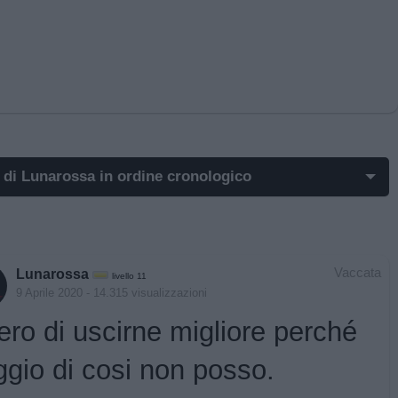
 di Lunarossa in ordine cronologico
ost di Lunarossa più apprezzati
st di Lunarossa più visualizzati
Vaccata
Lunarossa
livello 11
t in cui hanno evocato Lunarossa
9 Aprile 2020
- 14.315 visualizzazioni
ro di uscirne migliore perché
t commentati da Lunarossa
ggio di cosi non posso.
mi post di Lunarossa