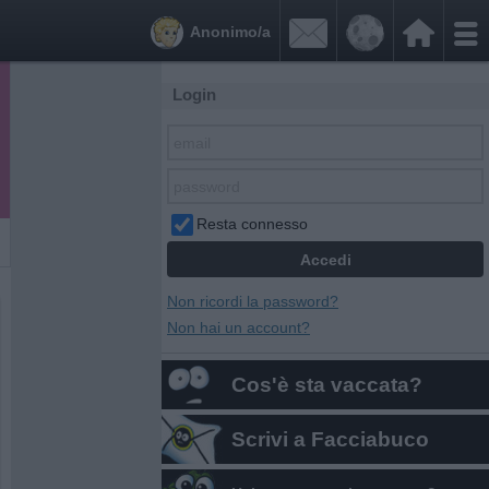


Anonimo/a
Login
Resta connesso
Non ricordi la password?
Non hai un account?
Cos'è sta vaccata?
Scrivi a Facciabuco