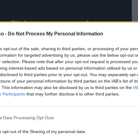
co -
Do Not Process My Personal Information
to opt-out of the sale, sharing to third parties, or processing of your per
formation for targeted advertising by us, please use the below opt-out s
r selection. Please note that after your opt-out request is processed y
eing interest-based ads based on personal information utilized by us or
disclosed to third parties prior to your opt-out. You may separately opt-
losure of your personal information by third parties on the IAB’s list of
. This information may also be disclosed by us to third parties on the
IA
Participants
that may further disclose it to other third parties.
Stime: 14
Commenti: 2

l Data Processing Opt Outs
o opt-out of the Sharing of my personal data.


Ti stimo fratella
Link
Salva