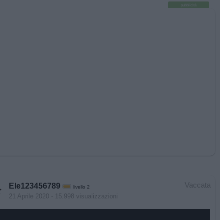
pubblicità
Vaccata
Ele123456789
livello 2
21 Aprile 2020
- 15.998 visualizzazioni