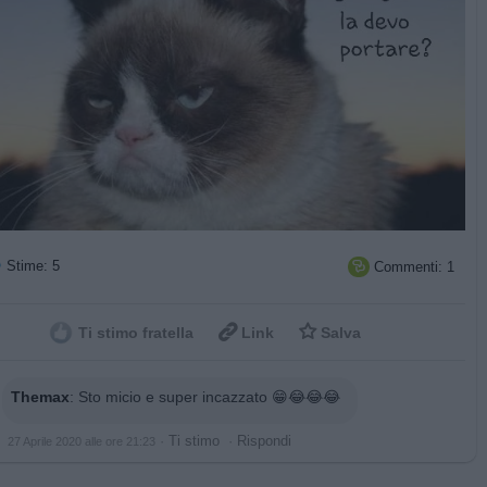
Stime: 5
Commenti: 1



Ti stimo fratella
Link
Salva
Themax
:
Sto micio e super incazzato 😁😂😂😂
·
Ti stimo
·
Rispondi
27 Aprile 2020 alle ore 21:23