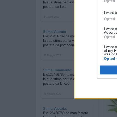
Opted 
la sua stima per
la vaccata
postata da Lea
I want t
4 Giugno 2020
Opted 
I want 
Stima Vaccata
:
Advertis
Ele123456789 ha manifestato
Opted 
la sua stima per
la vaccata
postata da porcocane
I want t
of my P
was col
31 Maggio 2020
Opted 
Stima Commento
:
Ele123456789 ha manifestato
la sua stima per
un commento
postato da DIK53
28 Maggio 2020
Stima Vaccata
:
Ele123456789 ha manifestato