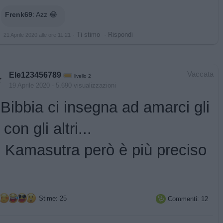
Frenk69
:
Azz 😂
·
Ti stimo
·
Rispondi
21 Aprile 2020 alle ore 11:21
Vaccata
Ele123456789
livello 2
19 Aprile 2020
- 5.690 visualizzazioni
Bibbia ci insegna ad amarci gli
 con gli altri...
Il Kamasutra però è più preciso
Stime: 25
Commenti: 12
