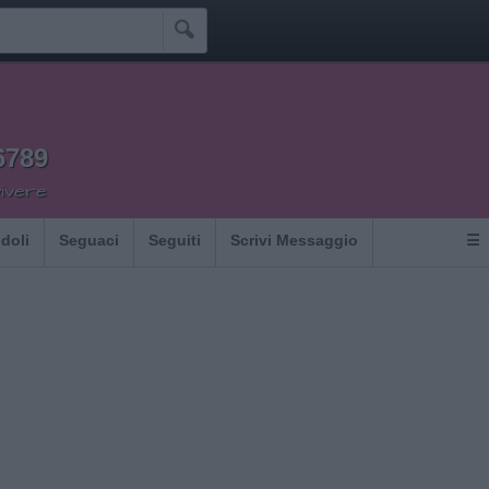

6789
vivere
Idoli
Seguaci
Seguiti
Scrivi Messaggio
☰