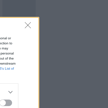
sonal or
ection to
ou may
 personal
out of the
 downstream
B’s List of