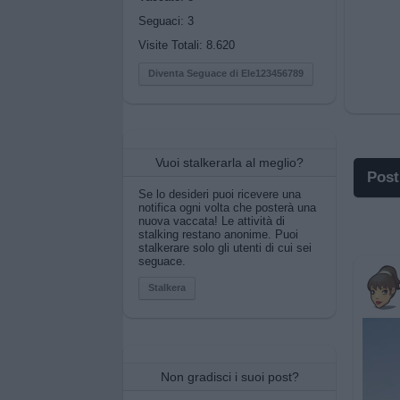
Seguaci:
3
Visite Totali: 8.620
Diventa Seguace di Ele123456789
Vuoi stalkerarla al meglio?
Post
Se lo desideri puoi ricevere una
notifica ogni volta che posterà una
I p
nuova vaccata! Le attività di
stalking restano anonime. Puoi
stalkerare solo gli utenti di cui sei
I p
seguace.
Pos
Stalkera
Pos
Pri
Non gradisci i suoi post?