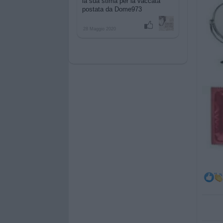
la sua stima per
la vaccata
postata da Dome973
28 Maggio 2020