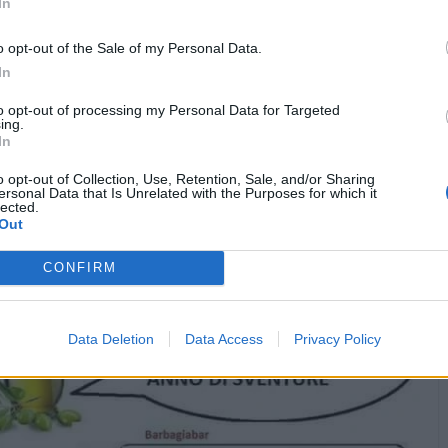
In
Specialista
:
Meglio di niente 😉😉😉
o opt-out of the Sale of my Personal Data.
1
In
·
Ti stimo
·
Rispondi
21 Aprile 2020 alle ore 00:25
to opt-out of processing my Personal Data for Targeted
Aragorn
:
Un buon passo avanti...😁
ing.
In
2
·
Ti stimo
·
Rispondi
21 Aprile 2020 alle ore 00:29
o opt-out of Collection, Use, Retention, Sale, and/or Sharing
ersonal Data that Is Unrelated with the Purposes for which it
lected.
Out
Vaccata
Ele123456789
livello 2
20 Aprile 2020
- 5.337 visualizzazioni
CONFIRM
Data Deletion
Data Access
Privacy Policy