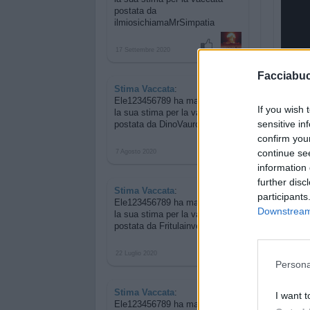
postata da
ilmiosichiamaMrSimpatia
17 Settembre 2020
Facciabu
Stima Vaccata
:
Ele123456789 ha manifestato
If you wish 
la sua stima per
la vaccata
sensitive in
postata da DinoVauro
confirm you
continue se
7 Agosto 2020
information 
further disc
Stima Vaccata
:
participants
Ele123456789 ha manifestato
Downstream 
la sua stima per
la vaccata
postata da Fritulainversa79
22 Luglio 2020
Persona
Stima Vaccata
:
I want t
Ele123456789 ha manifestato