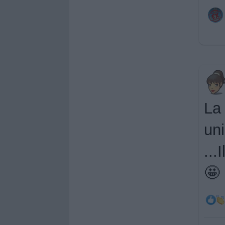
La 
uni
...
🤩