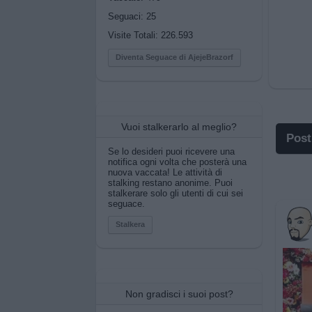
Seguaci:
25
Visite Totali: 226.593
Diventa Seguace di AjejeBrazorf
Vuoi stalkerarlo al meglio?
Post
Se lo desideri puoi ricevere una
notifica ogni volta che posterà una
I po
nuova vaccata! Le attività di
stalking restano anonime. Puoi
stalkerare solo gli utenti di cui sei
I po
seguace.
Pos
Stalkera
Pos
Prim
Non gradisci i suoi post?