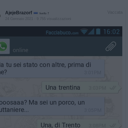
Vaccata
AjejeBrazorf
livello 7
24 Gennaio 2021
- 9.755 visualizzazioni