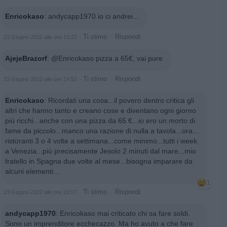
Enricokaso
:
andycapp1970 io ci andrei...
·
Ti stimo
·
Rispondi
23 Giugno 2022 alle ore 13:22
AjejeBrazorf
:
@Enricokaso pizza a 65€, vai pure
·
Ti stimo
·
Rispondi
23 Giugno 2022 alle ore 14:52
Enricokaso
:
Ricordati una cosa...il povero dentro critica gli
altri che hanno tanto e creano cose e diventano ogni giorno
più ricchi...anche con una pizza da 65 €...io ero un morto di
fame da piccolo...manco una razione di nulla a tavola...ora...
ristoranti 3 o 4 volte a settimana...come minimo...tutti i week
a Venezia...più precisamente Jesolo 2 minuti dal mare...mio
fratello in Spagna due volte al mese...bisogna imparare da
alcuni elementi...
1
·
Ti stimo
·
Rispondi
23 Giugno 2022 alle ore 20:07
andycapp1970
:
Enricokaso mai criticato chi sa fare soldi.
Sono un imprenditore ecchecazzo. Ma ho avuto a che fare