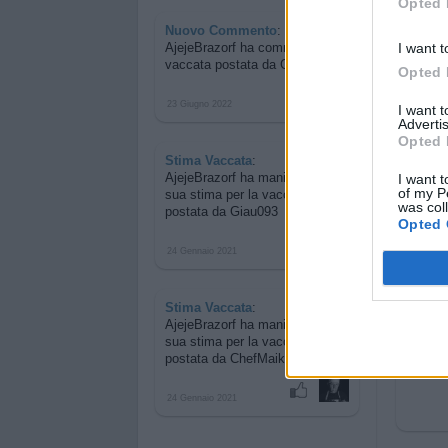
Opted 
Nuovo Commento
:
I want t
AjejeBrazorf ha commentato
la
vaccata postata da Giau093
Opted 
23 Giugno 2022
I want 
Advertis
Opted 
Stima Vaccata
:
AjejeBrazorf ha manifestato la
I want t
of my P
sua stima per
la vaccata
was col
postata da Giau093
Opted 
24 Gennaio 2021
Stima Vaccata
:
AjejeBrazorf ha manifestato la
sua stima per
la vaccata
postata da ChefMaike
24 Gennaio 2021