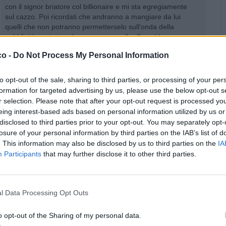
con il signor briatore col billionaire e mi sta egregiamente
sul cazzo. Poi ricordati che andranno a mangiare da lui
quelli che non potranno permetterselo sull'onda della
pubblicità e mi sta sul cazzo pure quello. Cmq ti lovvo e se
vuoi invitarmi a Jesolo porto anche mia moglie bell'omino 🥰
co -
Do Not Process My Personal Information
1
·
Ti stimo
·
Rispondi
23 Giugno 2022 alle ore 20:34
to opt-out of the sale, sharing to third parties, or processing of your per
Enricokaso
:
andycapp1970 quando vuoi dal venerdì alla
formation for targeted advertising by us, please use the below opt-out s
domenica sono lì 😍io non ho mai lavorato con gente così
r selection. Please note that after your opt-out request is processed y
conosciuta....però ho fatto consulenza al miglior progettista
eing interest-based ads based on personal information utilized by us or
al mondo...migliore...(progetta giardini) e i clienti peggiori
disclosed to third parties prior to your opt-out. You may separately opt-
sono gli italiani...o meglio quelli con cognomi
losure of your personal information by third parties on the IAB’s list of
importanti...che lui ha mandato a fanculo...sig Silvio
. This information may also be disclosed by us to third parties on the
IA
Berlusconi...gli agnelli...il miglior cliente brutto da dirsi in
Participants
that may further disclose it to other third parties.
questo momento ma è stato Putin...noi facciamo consulenza
a sti tipi...a gratis...
1
·
Ti stimo
·
Rispondi
23 Giugno 2022 alle ore 20:47
l Data Processing Opt Outs
andycapp1970
:
Enricokaso immagino tu abbia bevuto.
o opt-out of the Sharing of my personal data.
Oppure sei recentemente diventato logorroico 😳 cmq ci si