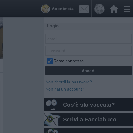


Anonimo/a
Login
Resta connesso
Non ricordi la password?
Non hai un account?
Cos'è sta vaccata?
Scrivi a Facciabuco