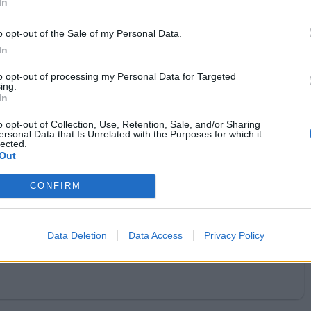
In
organizza. Te e boozy. Vi stendo in dieci minuti e poi vi
osservo dormire il sonno alcoolico 😎
o opt-out of the Sale of my Personal Data.
1
In
·
Ti stimo
·
Rispondi
23 Giugno 2022 alle ore 20:50
to opt-out of processing my Personal Data for Targeted
ing.
pubblicità
In
o opt-out of Collection, Use, Retention, Sale, and/or Sharing
ersonal Data that Is Unrelated with the Purposes for which it
lected.
Out
CONFIRM
Data Deletion
Data Access
Privacy Policy