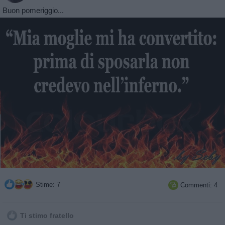
Buon pomeriggio...
Stime: 7
Commenti: 4

Ti stimo fratello