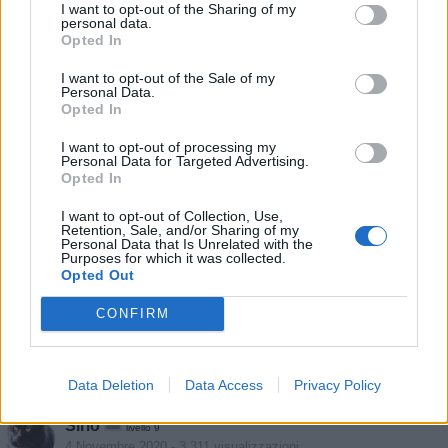
I want to opt-out of the Sharing of my
personal data.
Opted In
Stime: 9
Commenti: 1

I want to opt-out of the Sale of my
Personal Data.
Opted In
Ti stimo fratello
I want to opt-out of processing my
Personal Data for Targeted Advertising.

Link
Opted In
I want to opt-out of Collection, Use,

Salva
Retention, Sale, and/or Sharing of my
Personal Data that Is Unrelated with the
Purposes for which it was collected.
Opted Out
SuOldBoy
:
Buon Pome Sirio...
CONFIRM
3 Novembre 2020 alle ore 16:20
·
Ti stimo
·
Rispondi
Data Deletion
Data Access
Privacy Policy
Vaccata
Sirio
livello 9
4 Novembre 2020
- 3.311 visualizzazioni