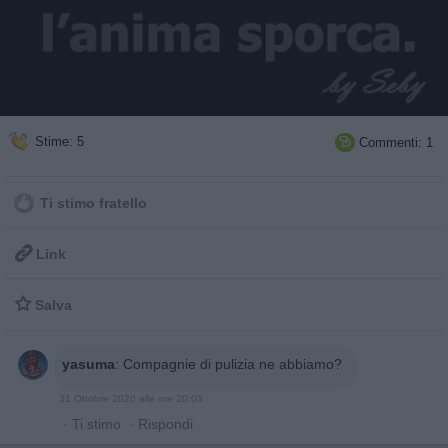
Stime: 5
Commenti: 1

Ti stimo fratello

Link

Salva
yasuma
:
Compagnie di pulizia ne abbiamo?
31 Ottobre 2020 alle ore 20:03
·
Ti stimo
·
Rispondi