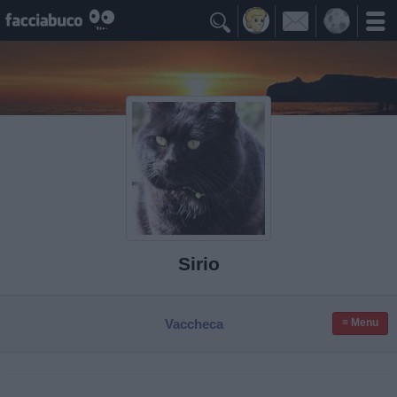

Sirio
Vaccheca
≡ Menu