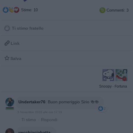
Stime: 10
Commenti: 3

Ti stimo fratello

Link

Salva
Snoopy
·
Fortuna
Undertaker76
:
Buon pomeriggio Sirio 🍻🍻
2
5 Novembre 2020 alle ore 17:19
·
Ti stimo
·
Rispondi
vecchiaciabatta
: