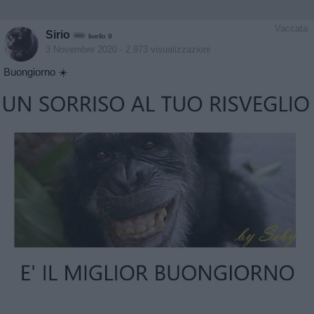
Vaccata
Sirio
livello 9
3 Novembre 2020
- 2.973 visualizzazioni
Buongiorno ☀️