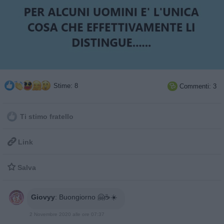
Stime: 8
Commenti: 3

Ti stimo fratello

Link

Salva
Giovyy
:
Buongiorno 🤗☕☀️
2 Novembre 2020 alle ore 07:37