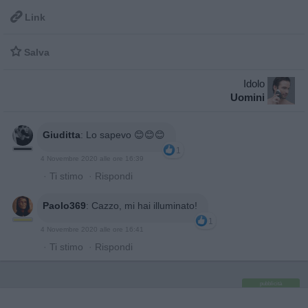

Link

Salva
Idolo
Uomini
Giuditta
:
Lo sapevo 😊😊😊
1
4 Novembre 2020 alle ore 16:39
·
Ti stimo
·
Rispondi
Paolo369
:
Cazzo, mi hai illuminato!
1
4 Novembre 2020 alle ore 16:41
·
Ti stimo
·
Rispondi
pubblicità