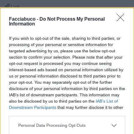

Link
Facciabuco -
Do Not Process My Personal

Salva
Information
If you wish to opt-out of the sale, sharing to third parties, or
processing of your personal or sensitive information for
Perla di Saggezza
Sirio
targeted advertising by us, please use the below opt-out
livello 9
section to confirm your selection. Please note that after your
3 Novembre 2020
- 4.246 visualizzazioni
opt-out request is processed you may continue seeing
Buon pomerigio a tutti😎
interest-based ads based on personal information utilized by
us or personal information disclosed to third parties prior to
your opt-out. You may separately opt-out of the further
disclosure of your personal information by third parties on the
IAB’s list of downstream participants. This information may
also be disclosed by us to third parties on the
IAB’s List of
Downstream Participants
that may further disclose it to other
third parties.
Personal Data Processing Opt Outs