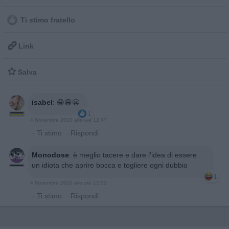
Ti stimo fratello

Link

Salva
isabel
:
😁😁😬
1
4 Novembre 2020 alle ore 12:47
·
Ti stimo
·
Rispondi
Monodose
:
è meglio tacere e dare l'idea di essere
un idiota che aprire bocca e togliere ogni dubbio
1
4 Novembre 2020 alle ore 12:52
·
Ti stimo
·
Rispondi