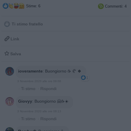
Stime: 6
Commenti: 4

Ti stimo fratello

Link

Salva
ioveramente
:
Buongiorno ☕ 🥐 🍀
1
3 Novembre 2020 alle ore 08:08
·
Ti stimo
·
Rispondi
Giovyy
:
Buongiorno 🤗☕☀️
3 Novembre 2020 alle ore 08:13
·
Ti stimo
·
Rispondi