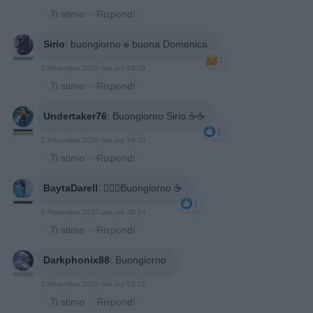
·
Ti stimo
·
Rispondi
Sirio
:
buongiorno e buona Domenica
1
1 Novembre 2020 alle ore 08:49
·
Ti stimo
·
Rispondi
Undertaker76
:
Buongiorno Sirio ☕☕
2
1 Novembre 2020 alle ore 08:53
·
Ti stimo
·
Rispondi
BaytaDarell
:
🙋🏼‍♀️Buongiorno ☕
1
1 Novembre 2020 alle ore 08:54
·
Ti stimo
·
Rispondi
Darkphonix88
:
Buongiorno
1 Novembre 2020 alle ore 09:22
·
Ti stimo
·
Rispondi