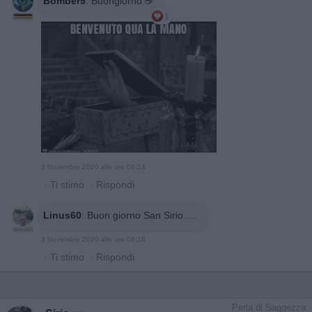
Bomber9
:
Buongiorno ☕
1
3 Novembre 2020 alle ore 08:14
·
Ti stimo
·
Rispondi
Linus60
:
Buon giorno San Sirio.....
3 Novembre 2020 alle ore 08:16
·
Ti stimo
·
Rispondi
Perla di Saggezza