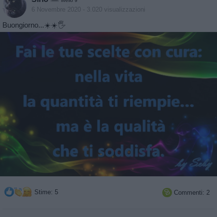
livello 9
6 Novembre 2020
- 3.020 visualizzazioni
Buongiorno...☀️☀️🖐
Stime: 5
Commenti: 2
