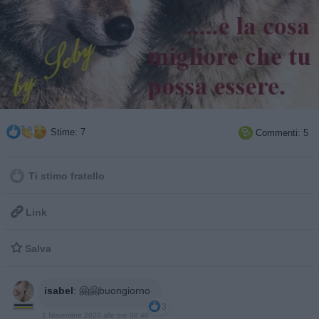
Stime: 7
Commenti: 5

Ti stimo fratello

Link

Salva
isabel
:
🤗🤗buongiorno
3
1 Novembre 2020 alle ore 08:48