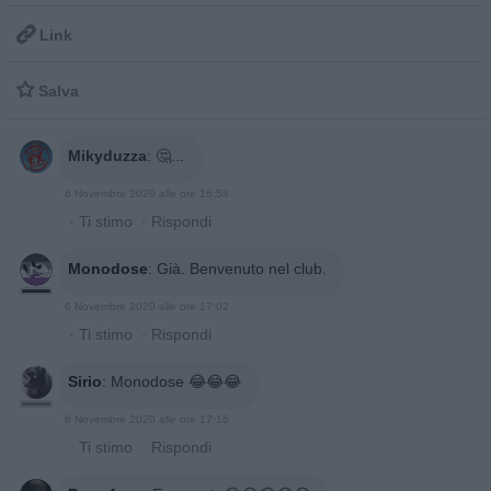

Link

Salva
Mikyduzza
:
🤔...
6 Novembre 2020 alle ore 16:58
·
Ti stimo
·
Rispondi
Monodose
:
Già. Benvenuto nel club.
6 Novembre 2020 alle ore 17:02
·
Ti stimo
·
Rispondi
Sirio
:
Monodose 😂😂😂
6 Novembre 2020 alle ore 17:16
·
Ti stimo
·
Rispondi