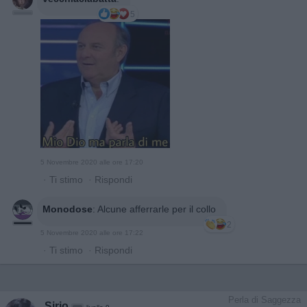
5
5 Novembre 2020 alle ore 17:20
·
Ti stimo
·
Rispondi
Monodose
:
Alcune afferrarle per il collo
2
5 Novembre 2020 alle ore 17:22
·
Ti stimo
·
Rispondi
Perla di Saggezza
Sirio