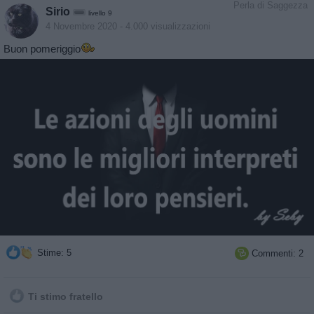
Perla di Saggezza
Sirio
livello 9
4 Novembre 2020
- 4.000 visualizzazioni
Buon pomeriggio
Stime: 5
Commenti: 2

Ti stimo fratello