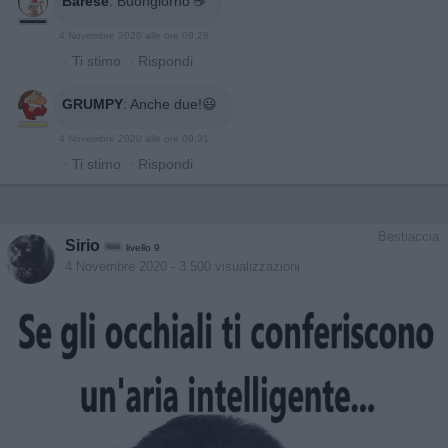
Barese
:
Buongiorno ☕
4 Novembre 2020 alle ore 09:28
·
Ti stimo
·
Rispondi
GRUMPY
:
Anche due!😃
4 Novembre 2020 alle ore 09:31
·
Ti stimo
·
Rispondi
Bestiaccia
Sirio
livello 9
4 Novembre 2020
- 3.500 visualizzazioni