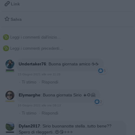

Link

Salva
Leggi i commenti dall'inizio...

Leggi i commenti precedenti...

Undertaker76
:
Buona giornata amico ☕☕
5
15 Giugno 2021 alle ore 11:26
·
Ti stimo
·
Rispondi
Elymarghe
:
Buona giornata Sirio ☀️🌻🤗
2
16 Giugno 2021 alle ore 08:13
·
Ti stimo
·
Rispondi
Dylan2017
:
Sirio buonanotte stella..tutto bene??
Spero di rileggerti..😍😘⭐️⭐️⭐️