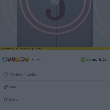
Animazione Peso Moderato (0.55 Mb)
Stime: 15
Commenti: 12

Ti stimo fratella

Link

Salva