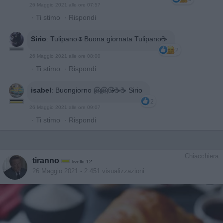
26 Maggio 2021 alle ore 07:57
·
Ti stimo
·
Rispondi
Sirio
:
Tulipano🌷Buona giornata Tulipano☕
2
26 Maggio 2021 alle ore 08:00
·
Ti stimo
·
Rispondi
isabel
:
Buongiorno 🤗🤗😘☕️☕️ Sirio
2
26 Maggio 2021 alle ore 09:07
·
Ti stimo
·
Rispondi
Chiacchiera
tiranno
livello 12
26 Maggio 2021
- 2.451 visualizzazioni