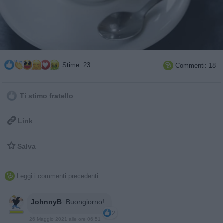
Stime: 23
Commenti: 18

Ti stimo fratello

Link

Salva
Leggi i commenti precedenti...

JohnnyB
:
Buongiorno!
2
26 Maggio 2021 alle ore 06:51