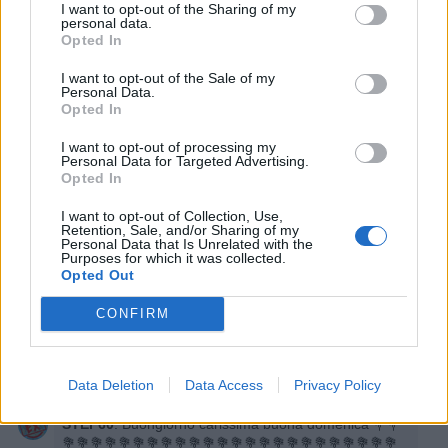
I want to opt-out of the Sharing of my
ioveramente
:
Buongiorno e buon pranzo
personal data.
4
Opted In
28 Maggio 2021 alle ore 12:17
·
Ti stimo
·
Rispondi
I want to opt-out of the Sale of my
Personal Data.
Opted In
Maxmari
:
Buona giornata a te Ely
4
I want to opt-out of processing my
28 Maggio 2021 alle ore 12:32
Personal Data for Targeted Advertising.
·
Ti stimo
·
Rispondi
Opted In
I want to opt-out of Collection, Use,
Moka
:
Buongiorno!!😃
Retention, Sale, and/or Sharing of my
3
Personal Data that Is Unrelated with the
28 Maggio 2021 alle ore 18:52
Purposes for which it was collected.
Opted Out
·
Ti stimo
·
Rispondi
CONFIRM
Gegia
:
Buon weekend
3
29 Maggio 2021 alle ore 14:06
·
Ti stimo
·
Rispondi
Data Deletion
Data Access
Privacy Policy
STEF60
:
Buongiorno carissima buona domenica 💐💐
💐💐💐💐💐💐💐💐💐💐💐💐💐💐💐💐💐💐💐💐💐💐💐💐