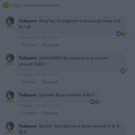
Leggi i commenti precedenti...

Tulipano
:
BusyTao Buongiorno e buona giornata a te
☕🌞🤗
4
28 Maggio 2021 alle ore 10:12
·
Ti stimo
·
Rispondi
Tulipano
:
ariete59283 Buongiorno a te e buon
venerdì ☕🤗🌞
3
28 Maggio 2021 alle ore 10:12
·
Ti stimo
·
Rispondi
Tulipano
:
Danilele Buon venerdì ☕🤗🌞
4
28 Maggio 2021 alle ore 10:13
·
Ti stimo
·
Rispondi
Tulipano
:
Boss47 Buongiorno e buon venerdì a te ☕
🤗🌞