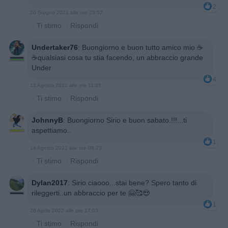
2
20 Giugno 2021 alle ore 23:52
·
Ti stimo
·
Rispondi
Undertaker76
:
Buongiorno e buon tutto amico mio ☕
☕qualsiasi cosa tu stia facendo, un abbraccio grande
Under
4
13 Agosto 2021 alle ore 11:05
·
Ti stimo
·
Rispondi
JohnnyB
:
Buongiorno Sirio e buon sabato.!!!...ti
aspettiamo..
1
14 Agosto 2021 alle ore 08:23
·
Ti stimo
·
Rispondi
Dylan2017
:
Sirio ciaooo...stai bene? Spero tanto di
rileggerti..un abbraccio per te 🤗🥰😍
1
28 Aprile 2022 alle ore 17:03
·
Ti stimo
·
Rispondi