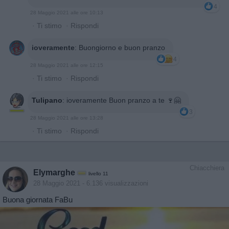
4
28 Maggio 2021 alle ore 10:13
·
Ti stimo
·
Rispondi
ioveramente
:
Buongiorno e buon pranzo
4
28 Maggio 2021 alle ore 12:15
·
Ti stimo
·
Rispondi
Tulipano
:
ioveramente Buon pranzo a te 🍷🤗
3
28 Maggio 2021 alle ore 13:28
·
Ti stimo
·
Rispondi
Chiacchiera
Elymarghe
livello 11
28 Maggio 2021
- 6.136 visualizzazioni
Buona giornata FaBu