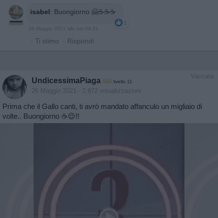
isabel
:
Buongiorno 🤗☕️☕️☕️
1
26 Maggio 2021 alle ore 09:21
·
Ti stimo
·
Rispondi
Vaccata
UndicessimaPiaga
livello 11
26 Maggio 2021
- 2.872 visualizzazioni
Prima che il Gallo canti, ti avrò mandato affanculo un migliaio di
volte.. Buongiorno ☕😌!!