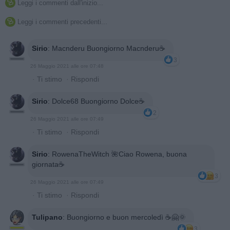
Leggi i commenti dall'inizio...

Leggi i commenti precedenti...

Sirio
:
Macnderu Buongiorno Macnderu☕
3
26 Maggio 2021 alle ore 07:48
·
Ti stimo
·
Rispondi
Sirio
:
Dolce68 Buongiorno Dolce☕
2
26 Maggio 2021 alle ore 07:49
·
Ti stimo
·
Rispondi
Sirio
:
RowenaTheWitch 🌺Ciao Rowena, buona
giornata☕
3
26 Maggio 2021 alle ore 07:49
·
Ti stimo
·
Rispondi
Tulipano
:
Buongiorno e buon mercoledì ☕🤗🌞
3