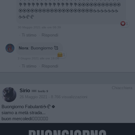
💐💐💐💐💐💐💐💐💐💐💐💐💐💐🏵️🏵️🏵️🏵️🏵️🏵️🏵️🏵️🏵️🏵️🏵️
🏵️🏵️🏵️🏵️🏵️🏵️🏵️🏵️🏵️🏵️🏵️🏵️🏵️🏵️🏵️🏵️🏵️🏵️🏵️☕☕☕☕☕☕☕
☕☕🥐🥐
1
30 Maggio 2021 alle ore 06:39
·
Ti stimo
·
Rispondi
Nora
:
Buongiorno 🥰
1
3 Giugno 2021 alle ore 19:06
·
Ti stimo
·
Rispondi
Chiacchiera
Sirio
livello 9
26 Maggio 2021
- 8.766 visualizzazioni
Buongiorno Fabulanti☕🥐🍀
siamo a metà strada...
buon mercoledì🙋‍♂️🙋‍♂️🙋‍♂️