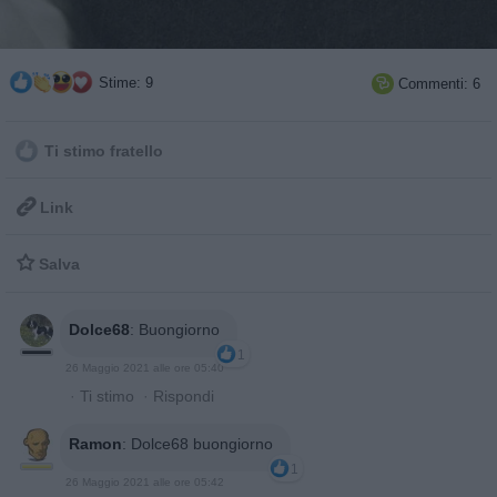
Stime: 9
Commenti: 6

Ti stimo fratello

Link

Salva
Dolce68
:
Buongiorno
1
26 Maggio 2021 alle ore 05:40
·
Ti stimo
·
Rispondi
Ramon
:
Dolce68 buongiorno
1
26 Maggio 2021 alle ore 05:42