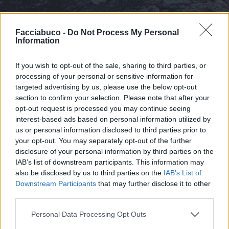
Facciabuco -
Do Not Process My Personal
Information
If you wish to opt-out of the sale, sharing to third parties, or
processing of your personal or sensitive information for
Stime: 52
Commenti: 40

targeted advertising by us, please use the below opt-out
section to confirm your selection. Please note that after your
Ti stimo fratella
opt-out request is processed you may continue seeing
interest-based ads based on personal information utilized by
us or personal information disclosed to third parties prior to

Link
your opt-out. You may separately opt-out of the further
disclosure of your personal information by third parties on the

Salva
IAB’s list of downstream participants. This information may
also be disclosed by us to third parties on the
IAB’s List of
Downstream Participants
that may further disclose it to other
Leggi i commenti dall'inizio...

third parties.
Leggi i commenti precedenti...

Personal Data Processing Opt Outs