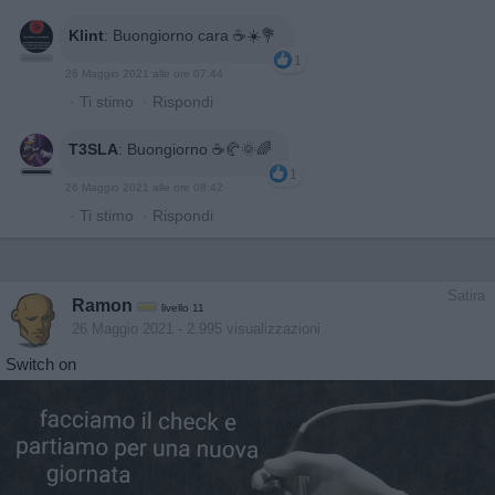
Klint
:
Buongiorno cara ☕️☀️💐
1
26 Maggio 2021 alle ore 07:44
·
Ti stimo
·
Rispondi
T3SLA
:
Buongiorno ☕🥐🌞🌈
1
26 Maggio 2021 alle ore 08:42
·
Ti stimo
·
Rispondi
Satira
Ramon
livello 11
26 Maggio 2021
- 2.995 visualizzazioni
Switch on