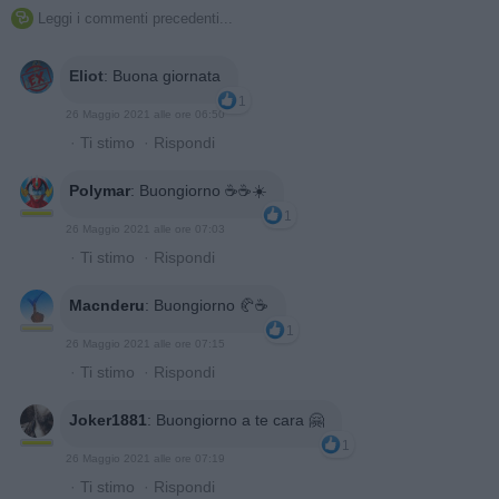
Leggi i commenti precedenti...

Eliot
:
Buona giornata
1
26 Maggio 2021 alle ore 06:50
·
Ti stimo
·
Rispondi
Polymar
:
Buongiorno ☕️☕️☀️
1
26 Maggio 2021 alle ore 07:03
·
Ti stimo
·
Rispondi
Macnderu
:
Buongiorno 🥐☕
1
26 Maggio 2021 alle ore 07:15
·
Ti stimo
·
Rispondi
Joker1881
:
Buongiorno a te cara 🤗
1
26 Maggio 2021 alle ore 07:19
·
Ti stimo
·
Rispondi