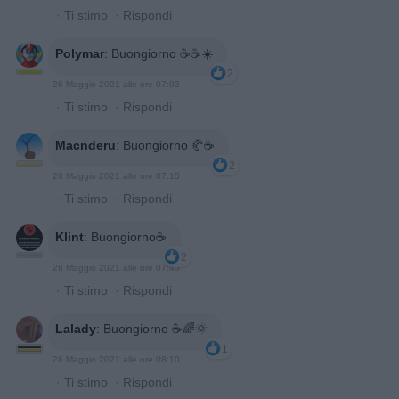
·
Ti stimo
·
Rispondi
Polymar
:
Buongiorno ☕️☕️☀️
2
26 Maggio 2021 alle ore 07:03
·
Ti stimo
·
Rispondi
Macnderu
:
Buongiorno 🥐☕
2
26 Maggio 2021 alle ore 07:15
·
Ti stimo
·
Rispondi
Klint
:
Buongiorno☕️
2
26 Maggio 2021 alle ore 07:45
·
Ti stimo
·
Rispondi
Lalady
:
Buongiorno ☕🌈🌞
1
26 Maggio 2021 alle ore 08:10
·
Ti stimo
·
Rispondi