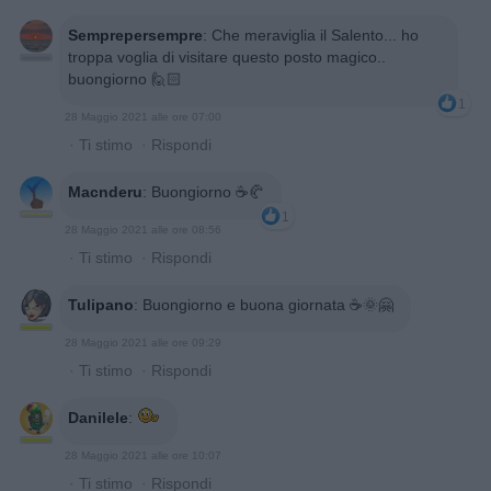
Semprepersempre
:
Che meraviglia il Salento... ho
troppa voglia di visitare questo posto magico..
buongiorno 🙋🏻
1
28 Maggio 2021 alle ore 07:00
·
Ti stimo
·
Rispondi
Macnderu
:
Buongiorno ☕🥐
1
28 Maggio 2021 alle ore 08:56
·
Ti stimo
·
Rispondi
Tulipano
:
Buongiorno e buona giornata ☕🌞🤗
28 Maggio 2021 alle ore 09:29
·
Ti stimo
·
Rispondi
Danilele
:
28 Maggio 2021 alle ore 10:07
·
Ti stimo
·
Rispondi