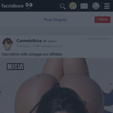

Post Singolo
≡ Menu
Vaccata Erotica
Carmeloficca
livello 9
3 Giugno
- 4.080 visualizzazioni
Stamattina nella spiaggia era affollata