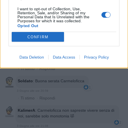
I want to opt-out of Collection, Use,
Retention, Sale, and/or Sharing of my
Personal Data that Is Unrelated with the
Purposes for which it was collected.
Opted Out
3 Giugno alle ore 20:54
CONFIRM
·
Ti stimo
·
Rispondi
pecos
:
Sarebbero tutti gay come BBBESTIA 😆😆😆
Data Deletion
Data Access
Privacy Policy
3
3 Giugno alle ore 20:55
·
Ti stimo
·
Rispondi
Soldato
:
Buona serata Carmeloficca
1
3 Giugno alle ore 20:59
·
Ti stimo
·
Rispondi
KalimerA
:
Carmeloficca non sapreste vivere senza di
noi, sarebbe solo monotonia 🤣
2
3 Giugno alle ore 21:08