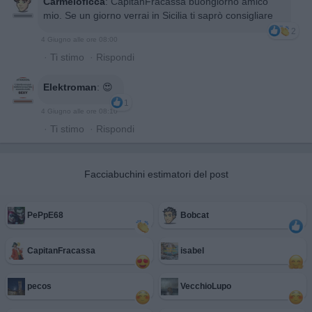
Carmeloficca
:
CapitanFracassa buongiorno amico
mio. Se un giorno verrai in Sicilia ti saprò consigliare
2
4 Giugno alle ore 08:00
·
Ti stimo
·
Rispondi
Elektroman
:
😍
1
4 Giugno alle ore 08:10
·
Ti stimo
·
Rispondi
Facciabuchini estimatori del post
PePpE68
Bobcat
CapitanFracassa
isabel
pecos
VecchioLupo