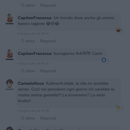
·
Ti stimo
·
Rispondi
CapitanFracassa
:
Un mondo dove anche gli uomini
hanno ragione 😂🤣😂
1
4 Giugno alle ore 05:41
·
Ti stimo
·
Rispondi
CapitanFracassa
:
buongiorno ☕️☕️👋👋 Carm
1
4 Giugno alle ore 05:41
·
Ti stimo
·
Rispondi
Carmeloficca
:
KalimerA infatti, la vita nn avrebbe
senso. Così noi pensiamo ogni giorno chi sarebbe la
nostra anima gemella!!! La troveremo? La vedo
brutta!!
1
4 Giugno alle ore 07:59
·
Ti stimo
·
Rispondi