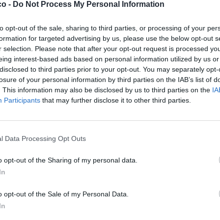
co -
Do Not Process My Personal Information


Ti stimo fratello
Link
Salva
to opt-out of the sale, sharing to third parties, or processing of your per
formation for targeted advertising by us, please use the below opt-out s
r selection. Please note that after your opt-out request is processed y
eing interest-based ads based on personal information utilized by us or
disclosed to third parties prior to your opt-out. You may separately opt-
Maccio Capatonda
·
Notizie Assurde
·
Pulizia
·
Risate
·
Satira
losure of your personal information by third parties on the IAB’s list of
licità
. This information may also be disclosed by us to third parties on the
IA
Participants
that may further disclose it to other third parties.
l Data Processing Opt Outs
o opt-out of the Sharing of my personal data.
In
o opt-out of the Sale of my Personal Data.
In