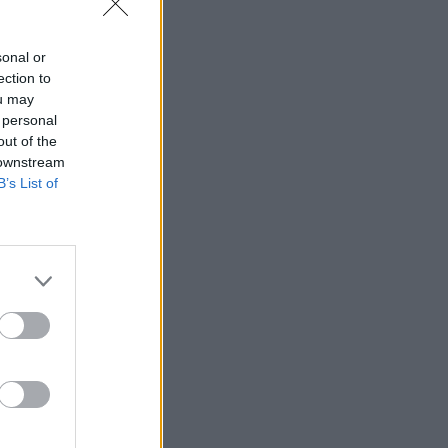
sonal or
ection to
ou may
 personal
out of the
 downstream
B’s List of