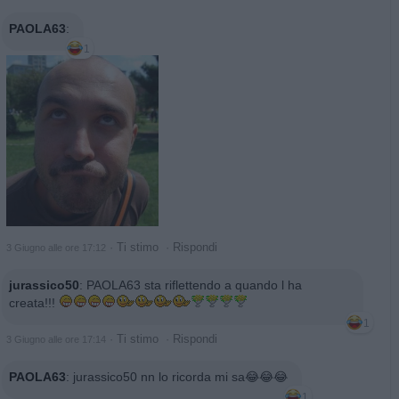
PAOLA63
:
1
·
Ti stimo
·
Rispondi
3 Giugno alle ore 17:12
jurassico50
:
PAOLA63 sta riflettendo a quando l ha
creata!!!
1
·
Ti stimo
·
Rispondi
3 Giugno alle ore 17:14
PAOLA63
:
jurassico50 nn lo ricorda mi sa😂😂😂
1