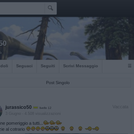

50
à
Idoli
Seguaci
Seguiti
Scrivi Messaggio
☰
Post Singolo
Vaccata
jurassico50
livello 12
3 Giugno
- 4.508 visualizzazioni
ne pomeriggio a tutti...
zie al cotrario