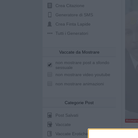
Crea Citazione
Generatore di SMS
Crea Finta Lapide
Tutti i Generatori
Vaccate da Mostrare
non mostrare post a sfondo
sessuale
non mostrare video youtube
non mostrare animazioni
Categorie Post
Post Salvati
Animazio
Vaccate
Vaccate Erotiche
St