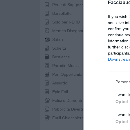
Facciabu
Perle di Saggezza
Barzellette
If you wish 
Solo per NERD
sensitive in
confirm you
Memes Disegnati
continue se
Satira
information 
further disc
Scherzi
pubb
participants
Bestiacce
Downstream 
Parodie Musicali
Pari Opportunità
Persona
Assurdo!
Epic Fail
I want t
Felici e Dementi
Opted 
Pubblicità Divertenti
I want t
Futili Chiacchiere
Opted 