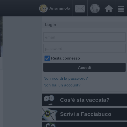


Anonimo/a
Login
Resta connesso
Non ricordi la password?
Non hai un account?
Cos'è sta vaccata?
Scrivi a Facciabuco