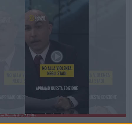
ne Pesantissima (7.22 Mb)
ime: 5
Commenti: 7
