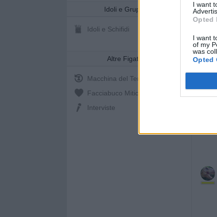
I want 
Idoli e Gruppi
Advertis
Opted 
Idoli e Schifidi
I want t
of my P
was col
Altre Figate
Opted 
Macchina del Tempo
Facciabuco Mitic
0%
Interviste