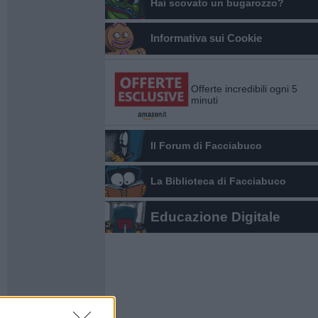
Hai scovato un bugarozzo?
Informativa sui Cookie
Offerte incredibili ogni 5
minuti
Il Forum di Facciabuco
La Biblioteca di Facciabuco
Educazione Digitale