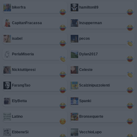
bikerfra
hamilton89
CapitanFracassa
Inzupperman
isabel
pecos
PerlaMiseria
Dylan2017
Nicktuttipresi
Celeste
FarangTao
5calzinipuzzolenti
ElyBetta
Spanki
Latino
Bronsequerte
EbbeneSi
VecchioLupo