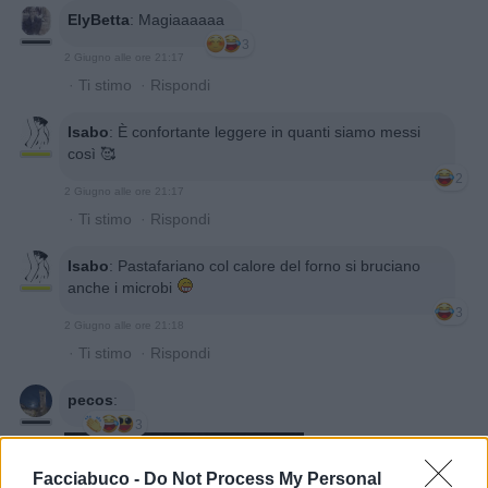
ElyBetta
:
Magiaaaaaa
3
2 Giugno alle ore 21:17
·
Ti stimo
·
Rispondi
Isabo
:
È confortante leggere in quanti siamo messi
così 🥰
2
2 Giugno alle ore 21:17
·
Ti stimo
·
Rispondi
Isabo
:
Pastafariano col calore del forno si bruciano
anche i microbi
3
2 Giugno alle ore 21:18
·
Ti stimo
·
Rispondi
pecos
:
3
Facciabuco -
Do Not Process My Personal