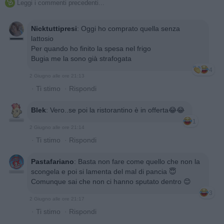
Leggi i commenti precedenti...

Nicktuttipresi
:
Oggi ho comprato quella senza
lattosio
Per quando ho finito la spesa nel frigo
Bugia me la sono già strafogata
4
2 Giugno alle ore 21:13
·
Ti stimo
·
Rispondi
Blek
:
Vero..se poi la ristorantino è in offerta😂😂
1
2 Giugno alle ore 21:14
·
Ti stimo
·
Rispondi
Pastafariano
:
Basta non fare come quello che non la
scongela e poi si lamenta del mal di pancia 😇
Comunque sai che non ci hanno sputato dentro 😊
3
2 Giugno alle ore 21:17
·
Ti stimo
·
Rispondi