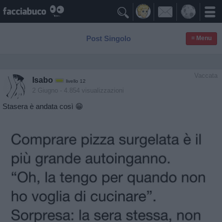

Post Singolo
≡ Menu
Vaccata
Isabo
livello 12
2 Giugno
- 4.854 visualizzazioni
Stasera è andata così 😁