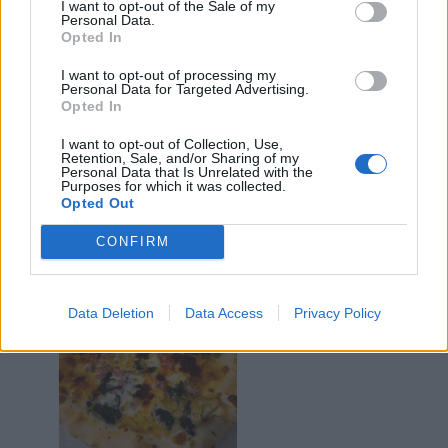
I want to opt-out of the Sale of my
Personal Data.
Opted In
I want to opt-out of processing my
Personal Data for Targeted Advertising.
Opted In
I want to opt-out of Collection, Use,
Retention, Sale, and/or Sharing of my
Personal Data that Is Unrelated with the
2 Giugno alle ore 21:30
Purposes for which it was collected.
Opted Out
·
Ti stimo
·
Rispondi
CONFIRM
Iyotake
:
..davvero ottima. Con aggiunta nduja 😋
2
Data Deletion
Data Access
Privacy Policy