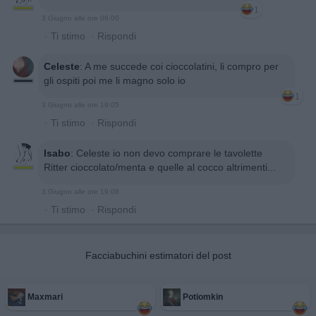
1
3 Giugno alle ore 06:00
·
Ti stimo
·
Rispondi
Celeste
:
A me succede coi cioccolatini, li compro per
gli ospiti poi me li magno solo io
1
3 Giugno alle ore 19:05
·
Ti stimo
·
Rispondi
Isabo
:
Celeste io non devo comprare le tavolette
Ritter cioccolato/menta e quelle al cocco altrimenti...
3 Giugno alle ore 19:08
·
Ti stimo
·
Rispondi
Facciabuchini estimatori del post
Maxmari
Potiomkin