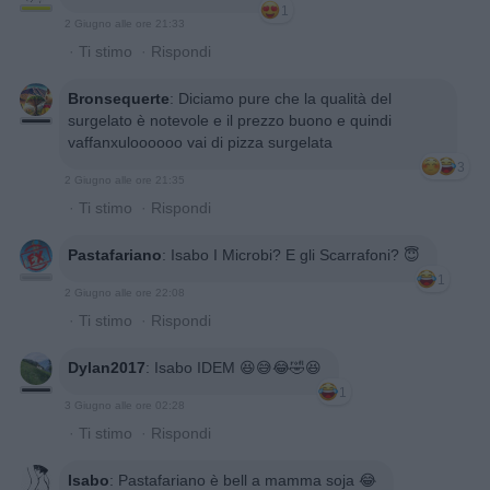
1
2 Giugno alle ore 21:33
·
Ti stimo
·
Rispondi
Bronsequerte
:
Diciamo pure che la qualità del
surgelato è notevole e il prezzo buono e quindi
vaffanxuloooooo vai di pizza surgelata
3
2 Giugno alle ore 21:35
·
Ti stimo
·
Rispondi
Pastafariano
:
Isabo I Microbi? E gli Scarrafoni? 😇
1
2 Giugno alle ore 22:08
·
Ti stimo
·
Rispondi
Dylan2017
:
Isabo IDEM 😆😅😂🤣😆
1
3 Giugno alle ore 02:28
·
Ti stimo
·
Rispondi
Isabo
:
Pastafariano è bell a mamma soja 😂