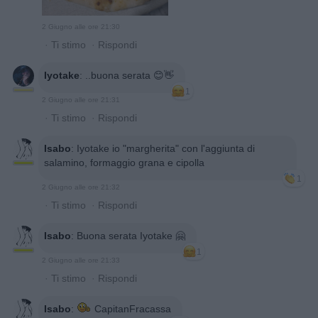
2 Giugno alle ore 21:30
·
Ti stimo
·
Rispondi
Iyotake
:
..buona serata 😊👋
1
2 Giugno alle ore 21:31
·
Ti stimo
·
Rispondi
Isabo
:
Iyotake io "margherita" con l'aggiunta di
salamino, formaggio grana e cipolla
1
2 Giugno alle ore 21:32
·
Ti stimo
·
Rispondi
Isabo
:
Buona serata Iyotake 🤗
1
2 Giugno alle ore 21:33
·
Ti stimo
·
Rispondi
Isabo
:
CapitanFracassa