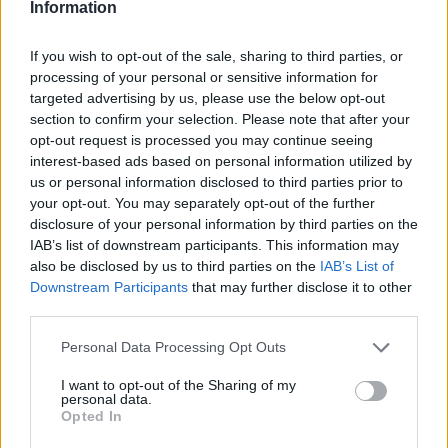
Information
If you wish to opt-out of the sale, sharing to third parties, or
processing of your personal or sensitive information for
targeted advertising by us, please use the below opt-out
section to confirm your selection. Please note that after your
opt-out request is processed you may continue seeing
interest-based ads based on personal information utilized by
Animazione Leggera (0.13 Mb)
us or personal information disclosed to third parties prior to
2 Giugno alle ore 21:26
your opt-out. You may separately opt-out of the further
·
Ti stimo
·
Rispondi
disclosure of your personal information by third parties on the
IAB’s list of downstream participants. This information may
CapitanFracassa
:
buona serata 🥂🥂 Isabo 😍💋
also be disclosed by us to third parties on the
IAB’s List of
Downstream Participants
that may further disclose it to other
2
2 Giugno alle ore 21:29
third parties.
·
Ti stimo
·
Rispondi
Personal Data Processing Opt Outs
Iyotake
:
..fatto prima, prese 2. Una in freez altra
I want to opt-out of the Sharing of my
pappata 😁
personal data.
1
Opted In