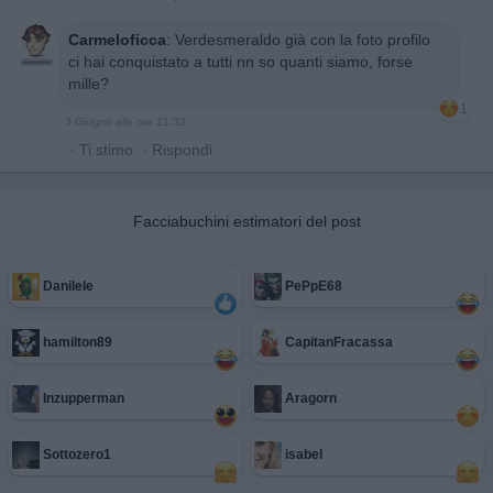
Carmeloficca
:
Verdesmeraldo già con la foto profilo
ci hai conquistato a tutti nn so quanti siamo, forse
mille?
1
3 Giugno alle ore 21:32
·
Ti stimo
·
Rispondi
Facciabuchini estimatori del post
Danilele
PePpE68
hamilton89
CapitanFracassa
Inzupperman
Aragorn
Sottozero1
isabel