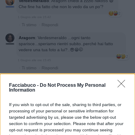
Verdesmeraldo
:
Aragorn chiedi a zzzio Niko55 😄
Che fine ha fatto che non lo vedo da un po'?
2
1 Giugno alle ore 15:42
·
Ti stimo
·
Rispondi
Aragorn
:
Verdesmeraldo ...ogni tanto
sparisce...speriamo rientri subito..perché hai fatto
vedere una tua foto a lui?..😎😁🤭
2
1 Giugno alle ore 15:45
·
Ti stimo
·
Rispondi
Verdesmeraldo
:
Aragorn era venuto da me l'anno
Facciabuco -
Do Not Process My Personal
scorso quando ho fatto la damigella al matrimonio di
Information
un',amica 😄
1
1 Giugno alle ore 15:48
If you wish to opt-out of the sale, sharing to third parties, or
processing of your personal or sensitive information for
·
Ti stimo
·
Rispondi
targeted advertising by us, please use the below opt-out
section to confirm your selection. Please note that after your
Aragorn
:
Verdesmeraldo ma veramente?...si è fatto
opt-out request is processed you may continue seeing
tutti quei km per conoscerti?