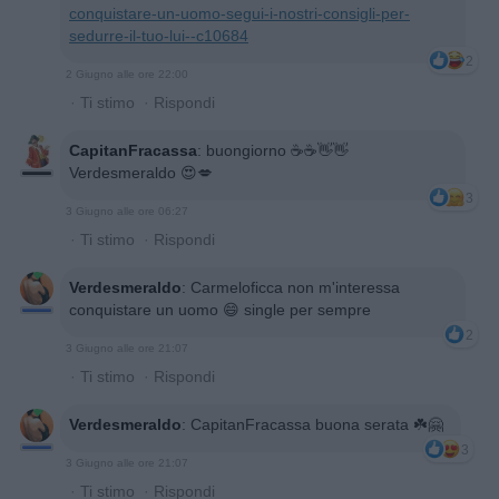
conquistare-un-uomo-segui-i-nostri-consigli-per-
sedurre-il-tuo-lui--c10684
2
2 Giugno alle ore 22:00
·
Ti stimo
·
Rispondi
CapitanFracassa
:
buongiorno ☕️☕️👋👋
Verdesmeraldo 😍💋
3
3 Giugno alle ore 06:27
·
Ti stimo
·
Rispondi
Verdesmeraldo
:
Carmeloficca non m'interessa
conquistare un uomo 😄 single per sempre
2
3 Giugno alle ore 21:07
·
Ti stimo
·
Rispondi
Verdesmeraldo
:
CapitanFracassa buona serata ☘️🤗
3
3 Giugno alle ore 21:07
·
Ti stimo
·
Rispondi