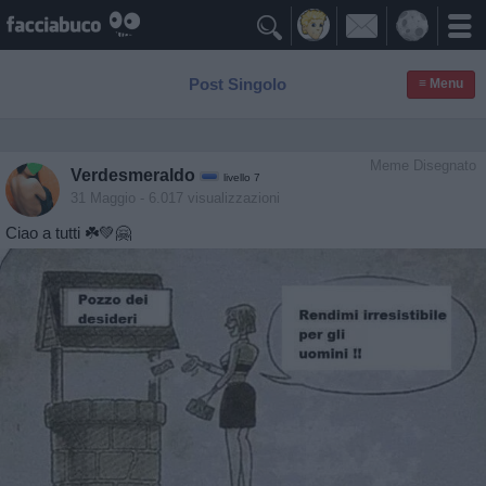

Post Singolo
≡ Menu
Meme Disegnato
Verdesmeraldo
livello 7
31 Maggio
- 6.017 visualizzazioni
Ciao a tutti ☘️💚🤗