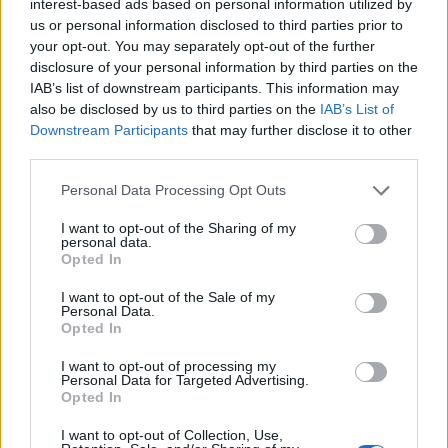
interest-based ads based on personal information utilized by
1
1 Giugno alle ore 15:50
us or personal information disclosed to third parties prior to
·
Ti stimo
·
Rispondi
your opt-out. You may separately opt-out of the further
disclosure of your personal information by third parties on the
Spanki
:
Aragorn guarda guarda chi c'è qui a
IAB’s list of downstream participants. This information may
provolare.... 🧐
also be disclosed by us to third parties on the
IAB’s List of
Downstream Participants
that may further disclose it to other
2
1 Giugno alle ore 15:54
third parties.
·
Ti stimo
·
Rispondi
Personal Data Processing Opt Outs
Aragorn
:
Spanki .la smetti di fare la detective?...🤭😁
I want to opt-out of the Sharing of my
😜😂
personal data.
2
Opted In
1 Giugno alle ore 15:55
·
Ti stimo
·
Rispondi
I want to opt-out of the Sale of my
Personal Data.
Opted In
Spanki
:
Aragorn veramente è stata lei ad evocarmi
sul post del nonno 🤷 😂
I want to opt-out of processing my
2
Personal Data for Targeted Advertising.
1 Giugno alle ore 15:57
Opted In
·
Ti stimo
·
Rispondi
I want to opt-out of Collection, Use,