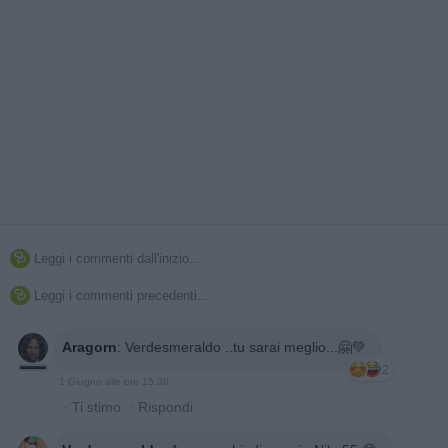
Leggi i commenti dall'inizio...

Leggi i commenti precedenti...

Aragorn
:
Verdesmeraldo ..tu sarai meglio...🤗💚
2
1 Giugno alle ore 15:38
·
Ti stimo
·
Rispondi