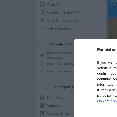
Crea Citazione
Generatore di SMS
Crea Finta Lapide
Tutti i Generatori
Vaccate da Mostrare
Facciabu
non mostrare post a sfondo
sessuale
If you wish 
non mostrare video youtube
sensitive in
non mostrare animazioni
confirm you
continue se
information 
Categorie Post
further disc
Animazio
participants
Post Salvati
Downstream 
Vaccate
Vaccate Erotiche