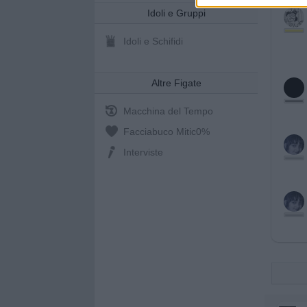
Idoli e Gruppi
Idoli e Schifidi
Altre Figate
Macchina del Tempo
Facciabuco Mitic
0%
Interviste