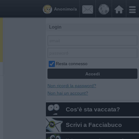


Anonimo/a
Login
Resta connesso
Non ricordi la password?
Non hai un account?
Cos'è sta vaccata?
Scrivi a Facciabuco