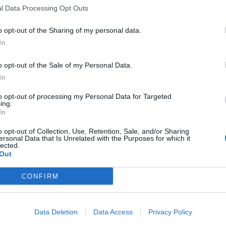


Ti stimo fratella
Link
Salva
l Data Processing Opt Outs
licità
o opt-out of the Sharing of my personal data.
In
o opt-out of the Sale of my Personal Data.
In
to opt-out of processing my Personal Data for Targeted
ing.
In
o opt-out of Collection, Use, Retention, Sale, and/or Sharing
ersonal Data that Is Unrelated with the Purposes for which it
lected.
Out
CONFIRM
Rema
:
Buon pomeriggio 🤗
Data Deletion
Data Access
Privacy Policy
·
Ti stimo
·
Rispondi
30 Maggio alle ore 15:33