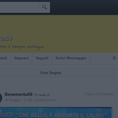

ta59
viso il tempo ambiguo
Idoli
Seguaci
Seguiti
Scrivi Messaggio
☰
Post Singolo
Felici e Dementi
Benemerita59
livello 10
30 Maggio
- 5.196 visualizzazioni