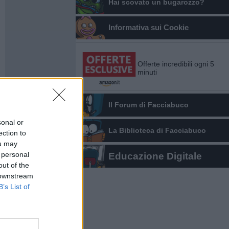
Hai scovato un bugarozzo?
Informativa sui Cookie
Offerte incredibili ogni 5
minuti
Il Forum di Facciabuco
sonal or
La Biblioteca di Facciabuco
ection to
ou may
 personal
Educazione Digitale
out of the
 downstream
B’s List of