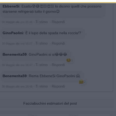
EbbeneSi
:
Esatto😰😅👏🏻👏🏻 lo dicono quelli che possono
starsene refrigerati tutto il giorno😉
·
Ti stimo
·
Rispondi
30 Maggio alle ore 15:46
GinoPaolini
:
È il lupo della spada nella roccia!?
·
Ti stimo
·
Rispondi
30 Maggio alle ore 16:17
Benemerita59
:
GinoPaolini si si😂😂😂
1
·
Ti stimo
·
Rispondi
30 Maggio alle ore 16:47
Benemerita59
:
Rema EbbeneSi GinoPaolini 🤗
2
·
Ti stimo
·
Rispondi
30 Maggio alle ore 16:48
Facciabuchini estimatori del post