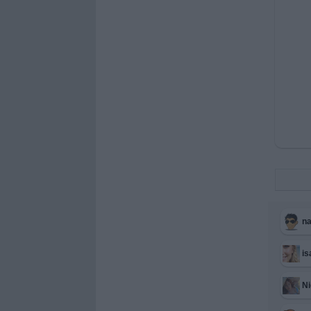
na
is
Ni