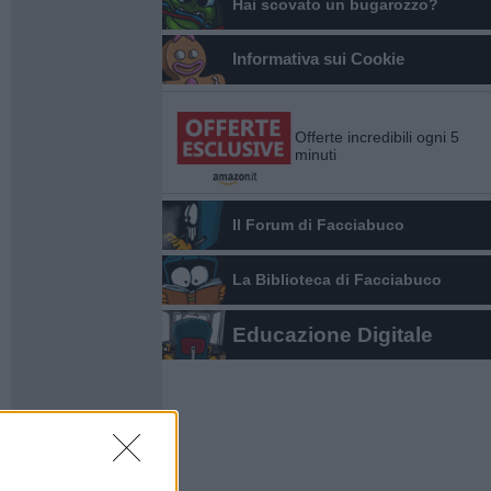
Hai scovato un bugarozzo?
Informativa sui Cookie
Offerte incredibili ogni 5
minuti
Il Forum di Facciabuco
La Biblioteca di Facciabuco
Educazione Digitale