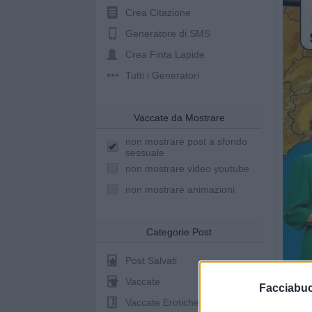
Crea Citazione
Generatore di SMS
Crea Finta Lapide
Tutti i Generatori
Vaccate da Mostrare
non mostrare post a sfondo
sessuale
non mostrare video youtube
non mostrare animazioni
Categorie Post
Post Salvati
Vaccate
Facciabu
Vaccate Erotiche