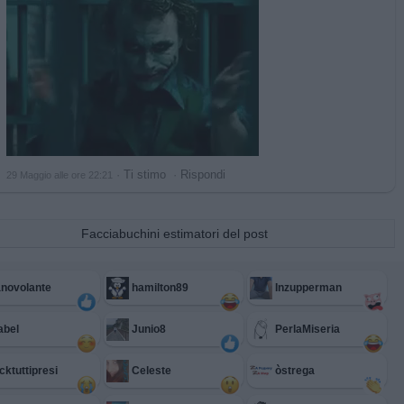
·
Ti stimo
·
Rispondi
29 Maggio alle ore 22:21
Facciabuchini estimatori del post
novolante
hamilton89
Inzupperman
abel
Junio8
PerlaMiseria
cktuttipresi
Celeste
òstrega