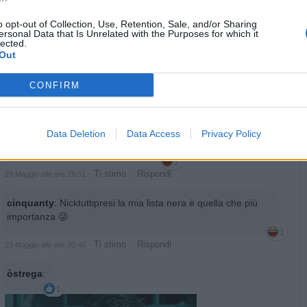
o opt-out of Collection, Use, Retention, Sale, and/or Sharing
ersonal Data that Is Unrelated with the Purposes for which it
lected.
Out
GinoPaolini
:
Vero!
CONFIRM
1
·
Ti stimo
·
Rispondi
29 Maggio alle ore 18:46
Nicktuttipresi
:
Ti metto in lista nera
Data Deletion
Data Access
Privacy Policy
Sallo
1
·
Ti stimo
·
Rispondi
29 Maggio alle ore 19:51
cinquanty
:
Nicktuttipresi la mia lista nera è quella che più
importanza 😜
1
·
Ti stimo
·
Rispondi
29 Maggio alle ore 20:40
òstrega
:
1