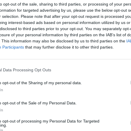
to opt-out of the sale, sharing to third parties, or processing of your per
formation for targeted advertising by us, please use the below opt-out s
r selection. Please note that after your opt-out request is processed y
eing interest-based ads based on personal information utilized by us or
disclosed to third parties prior to your opt-out. You may separately opt-
Stime: 16
Commenti: 4
losure of your personal information by third parties on the IAB’s list of

. This information may also be disclosed by us to third parties on the
IA
Participants
that may further disclose it to other third parties.


Ti stimo fratello
Link
Salva
licità
l Data Processing Opt Outs
o opt-out of the Sharing of my personal data.
In
o opt-out of the Sale of my Personal Data.
In
to opt-out of processing my Personal Data for Targeted
ing.
In