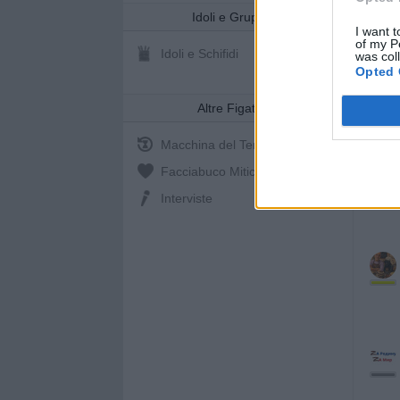
Idoli e Gruppi
I want t
of my P
Idoli e Schifidi
was col
Opted 
Altre Figate
Macchina del Tempo
Facciabuco Mitic
0%
Interviste