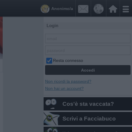


Anonimo/a
Login
Resta connesso
Non ricordi la password?
Non hai un account?
Cos'è sta vaccata?
Scrivi a Facciabuco