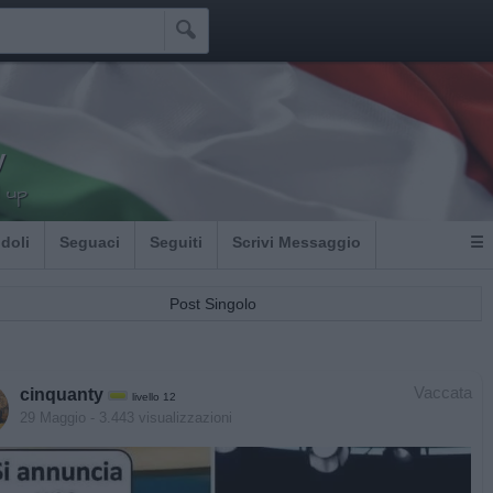

y
 up
Idoli
Seguaci
Seguiti
Scrivi Messaggio
☰
Post Singolo
Vaccata
cinquanty
livello 12
29 Maggio
- 3.443 visualizzazioni