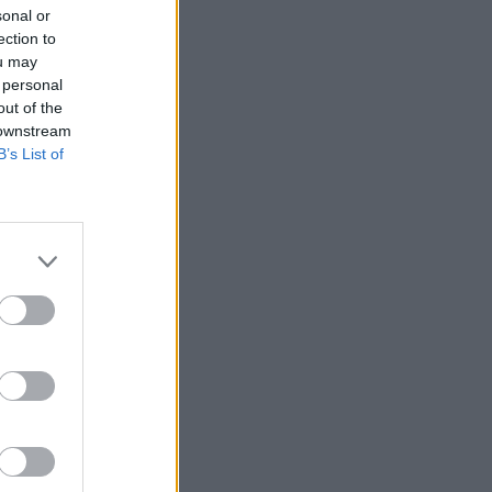
sonal or
ection to
ou may
 personal
out of the
 downstream
B’s List of