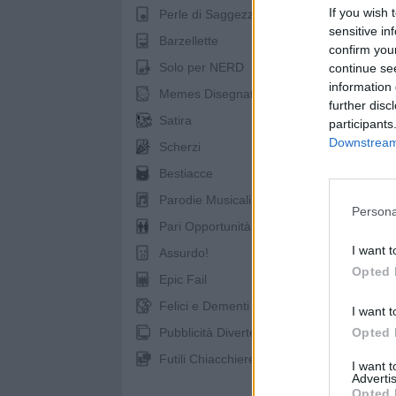
If you wish 
Perle di Saggezza
sensitive in
Barzellette
confirm you
Solo per NERD
continue se
information 
Memes Disegnati
further disc
Satira
participants
Downstream 
Scherzi
Bestiacce
pubb
Parodie Musicali
Persona
Pari Opportunità
I want t
Assurdo!
Opted 
Epic Fail
Felici e Dementi
I want t
Pubblicità Divertenti
Opted 
Futili Chiacchiere
I want 
Advertis
Opted 