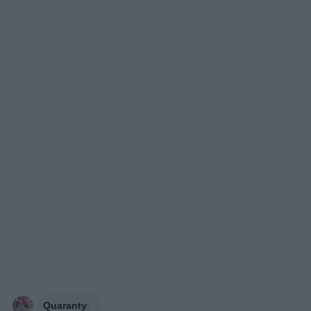
Quaranty
: