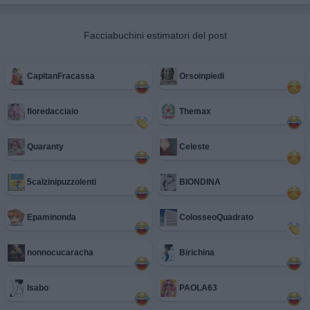
Facciabuchini estimatori del post
CapitanFracassa
Orsoinpiedi
fioredacciaio
Themax
Quaranty
Celeste
5calzinipuzzolenti
BIONDINA
Epaminonda
ColosseoQuadrato
nonnocucaracha
Birichina
Isabo
PAOLA63