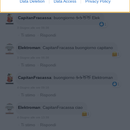
Data Deletion
Data Access
Privacy Policy
·
Ti stimo
·
Rispondi
CapitanFracassa
:
buongiorno ☕️☕️👋👋 Elek
1
3 Giugno alle ore 06:38
·
Ti stimo
·
Rispondi
Elektroman
:
CapitanFracassa buongiorno capitano
1
3 Giugno alle ore 06:38
·
Ti stimo
·
Rispondi
CapitanFracassa
:
buongiorno ☕️☕️👋👋 Elektroman
1
4 Giugno alle ore 09:16
·
Ti stimo
·
Rispondi
Elektroman
:
CapitanFracassa ciao
1
4 Giugno alle ore 13:39
·
Ti stimo
·
Rispondi