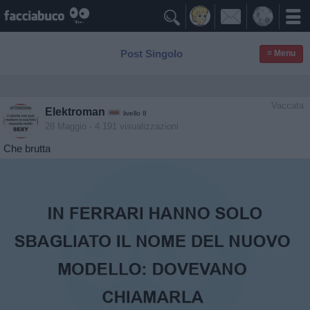

Post Singolo
≡ Menu
Vaccata
Elektroman
livello 8
28 Maggio
- 4.191 visualizzazioni
Che brutta