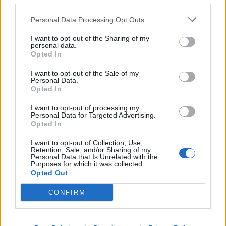
·
Ti stimo
·
Rispondi
Personal Data Processing Opt Outs
CapitanFracassa
:
buongiorno ☕️☕️👋👋 e buona
I want to opt-out of the Sharing of my
domenica Elek
personal data.
1
Opted In
31 Maggio alle ore 05:42
·
Ti stimo
·
Rispondi
I want to opt-out of the Sale of my
Personal Data.
Opted In
Elektroman
:
CapitanFracassa buona domenica
1
I want to opt-out of processing my
31 Maggio alle ore 09:24
Personal Data for Targeted Advertising.
·
Ti stimo
·
Rispondi
Opted In
I want to opt-out of Collection, Use,
GinoPaolini
:
io mi tengo il mio che è già ben
Retention, Sale, and/or Sharing of my
collaudato!
Personal Data that Is Unrelated with the
Purposes for which it was collected.
1
31 Maggio alle ore 13:12
Opted Out
·
Ti stimo
·
Rispondi
CONFIRM
nonnocucaracha
:
Buon pomeriggio
1
1 Giugno alle ore 15:16