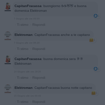
CapitanFracassa
:
buongiorno ☕️☕️👋👋 e buona
domenica Elektroman
1
7 Giugno alle ore 05:55
·
Ti stimo
·
Rispondi
Elektroman
:
CapitanFracassa anche a te capitano
1
7 Giugno alle ore 08:20
·
Ti stimo
·
Rispondi
CapitanFracassa
:
buona domenica sera 🥂🥂
Elektroman
1
14 Giugno alle ore 19:20
·
Ti stimo
·
Rispondi
Elektroman
:
CapitanFracassa buona notte capitano
1
15 Giugno alle ore 00:40
·
Ti stimo
·
Rispondi