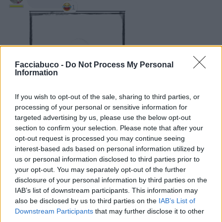
1
Facciabuco -
Do Not Process My Personal
Information
If you wish to opt-out of the sale, sharing to third parties, or
processing of your personal or sensitive information for
28 Maggio alle ore 10:43
targeted advertising by us, please use the below opt-out
·
Ti stimo
·
Rispondi
section to confirm your selection. Please note that after your
opt-out request is processed you may continue seeing
ColosseoQuadrato
:
èunbelprobblema!!!
interest-based ads based on personal information utilized by
us or personal information disclosed to third parties prior to
1
28 Maggio alle ore 11:01
your opt-out. You may separately opt-out of the further
·
Ti stimo
·
Rispondi
disclosure of your personal information by third parties on the
IAB’s list of downstream participants. This information may
CapitanFracassa
:
buona serata 🥂🥂 Elek
also be disclosed by us to third parties on the
IAB’s List of
Downstream Participants
that may further disclose it to other
1
28 Maggio alle ore 20:14
third parties.