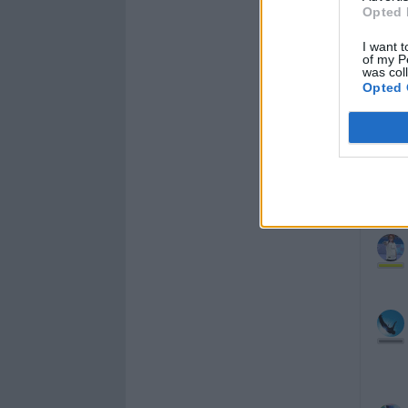
Opted 
I want t
of my P
was col
Opted 