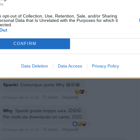
1
In
·
Ti stimo
·
Rispondi
26 Maggio alle ore 08:48
o opt-out of Collection, Use, Retention, Sale, and/or Sharing
ersonal Data that Is Unrelated with the Purposes for which it
Spanki
:
Perché gli ossessionati di dx non vengono mai
lected.
esiliati? 😎
Out
1
·
Ti stimo
·
Rispondi
26 Maggio alle ore 14:16
CONFIRM
TrafficantiDiIronia
:
Spanki si e forse anche per più giorni
🤪🤭
Data Deletion
Data Access
Privacy Policy
4
·
Ti stimo
·
Rispondi
26 Maggio alle ore 14:23
Spanki
:
Comunque quoto Why 😅🤣😂
2
·
Ti stimo
·
Rispondi
26 Maggio alle ore 14:30
Why
:
Spanki grazie troppo cara..🤭🤭🤭
Per molti sta diventando un vanto..🤦‍♂️🤦‍♂️
3
·
Ti stimo
·
Rispondi
26 Maggio alle ore 19:22