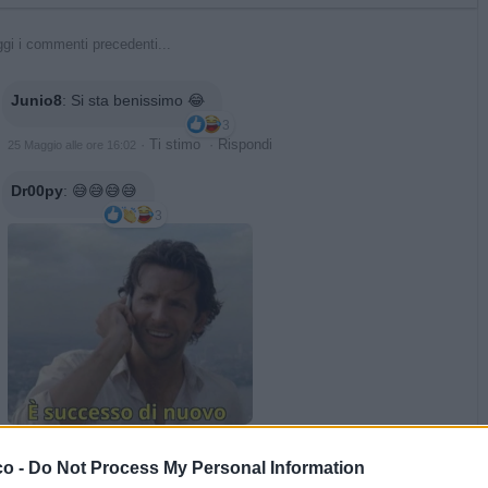
gi i commenti precedenti...
Junio8
:
Si sta benissimo 😂
3
·
Ti stimo
·
Rispondi
25 Maggio alle ore 16:02
Dr00py
:
😅😅😅😅
3
·
Ti stimo
·
Rispondi
25 Maggio alle ore 19:19
co -
Do Not Process My Personal Information