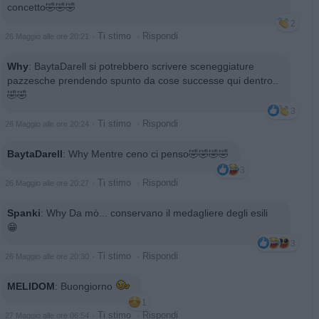
concetto🤣🤣🤣
2
·
Ti stimo
·
Rispondi
26 Maggio alle ore 20:21
Why
:
BaytaDarell si potrebbero scrivere sceneggiature
pazzesche prendendo spunto da cose successe qui dentro..
🤣🤣
3
·
Ti stimo
·
Rispondi
26 Maggio alle ore 20:24
BaytaDarell
:
Why Mentre ceno ci penso🤣🤣🤣🤣
3
·
Ti stimo
·
Rispondi
26 Maggio alle ore 20:27
Spanki
:
Why Da mò... conservano il medagliere degli esili
😁
3
·
Ti stimo
·
Rispondi
26 Maggio alle ore 20:30
MELIDOM
:
Buongiorno
1
·
Ti stimo
·
Rispondi
27 Maggio alle ore 06:54