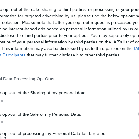
Dr00py
:
Buona serata Traff ☺️😁🍻🍻
to opt-out of the sale, sharing to third parties, or processing of your per
1
formation for targeted advertising by us, please use the below opt-out s
·
Ti stimo
·
Rispondi
25 Maggio alle ore 19:19
r selection. Please note that after your opt-out request is processed y
eing interest-based ads based on personal information utilized by us or
oliver
:
Hanno fatto un doblete ?
disclosed to third parties prior to your opt-out. You may separately opt-
2
losure of your personal information by third parties on the IAB’s list of
·
Ti stimo
·
Rispondi
25 Maggio alle ore 19:25
. This information may also be disclosed by us to third parties on the
IA
Participants
that may further disclose it to other third parties.
Aragorn
:
Buona serata notte 👍😁😂
1
·
Ti stimo
·
Rispondi
25 Maggio alle ore 22:33
l Data Processing Opt Outs
fabbrissimo
:
🤔😝 quanti anni?
1
o opt-out of the Sharing of my personal data.
·
Ti stimo
·
Rispondi
25 Maggio alle ore 23:07
In
TrafficantiDiIronia
:
fabbrissimo penso giorni 🤭🤭🤭
o opt-out of the Sale of my Personal Data.
4
·
Ti stimo
·
Rispondi
26 Maggio alle ore 00:18
In
to opt-out of processing my Personal Data for Targeted
5calzinipuzzolenti
:
E non so stati eletti 😂🤣
ing.