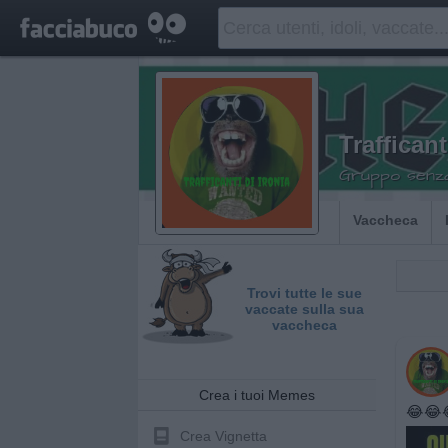
Trafficant
Gruppo senza 
Vaccheca
Trovi tutte le sue
vaccate sulla sua
vaccheca
Crea i tuoi Memes
😂😂
Crea Vignetta