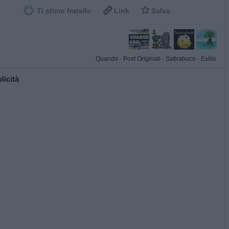


Ti stimo fratello
Link
Salva
Quando
·
Post Originali
·
Satirabuco
·
Esilio
licità