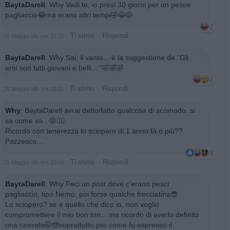
BaytaDarell
:
Why Vedi te, io presi 30 giorni per un pesce
pagliaccio😂ma erano altri tempi🤣😂😅
2
·
Ti stimo
·
Rispondi
26 Maggio alle ore 20:10
BaytaDarell
:
Why Sai, il vanto... è la suggestione de "Gli
eroi son tutti giovani e belli... "🤣🤣🤣
2
·
Ti stimo
·
Rispondi
26 Maggio alle ore 20:11
Why
:
BaytaDarell avrai detto/fatto qualcosa di scomodo..si
sa come va...😝🤦‍♂️
Ricordo con tenerezza lo sciopero di 1 anno fà o più??
Pazzesco....
3
·
Ti stimo
·
Rispondi
26 Maggio alle ore 20:16
BaytaDarell
:
Why Feci un post dove c'erano pesci
pagliaccio, tipo Nemo, poi forse qualche frecciatina😎
Lo sciopero? se è quello che dico io, non voglio
compromettere il mio bon ton... ma ricordo di averlo definito
una caxxata🤭😎soprattutto per come fu espresso il