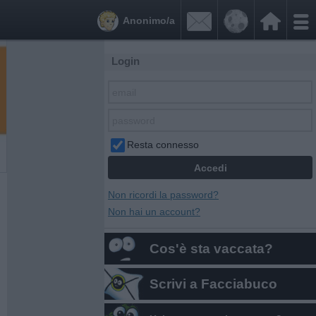


Anonimo/a
Login
Resta connesso
Non ricordi la password?
Non hai un account?
Cos'è sta vaccata?
Scrivi a Facciabuco