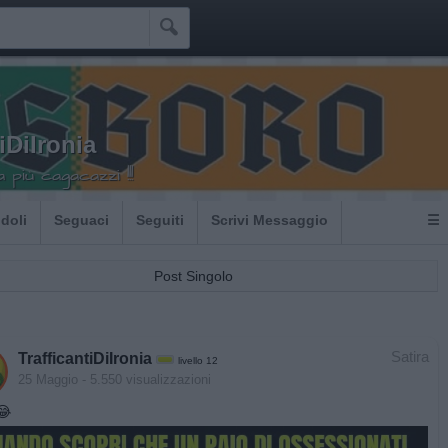

iDiIronia
più cagacazzi !!!
Idoli
Seguaci
Seguiti
Scrivi Messaggio
☰
Post Singolo
Satira
TrafficantiDiIronia
livello 12
25 Maggio
- 5.550 visualizzazioni
😂