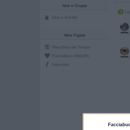
Idoli e Gruppi
Leg

Idoli e Schifidi
Altre Figate
Macchina del Tempo
Facciabuco Mitic
0%
Interviste
Facciabu