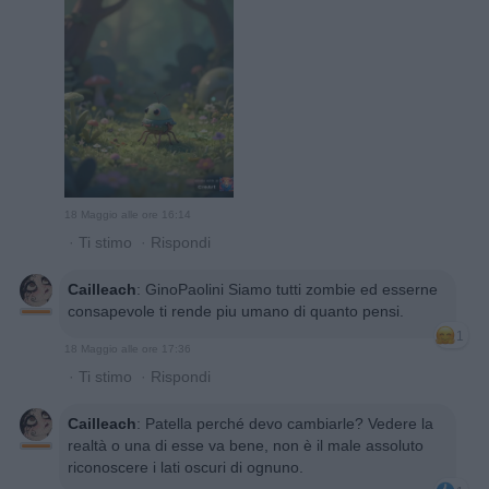
18 Maggio alle ore 16:14
·
Ti stimo
·
Rispondi
Cailleach
:
GinoPaolini Siamo tutti zombie ed esserne
consapevole ti rende piu umano di quanto pensi.
1
18 Maggio alle ore 17:36
·
Ti stimo
·
Rispondi
Cailleach
:
Patella perché devo cambiarle? Vedere la
realtà o una di esse va bene, non è il male assoluto
riconoscere i lati oscuri di ognuno.