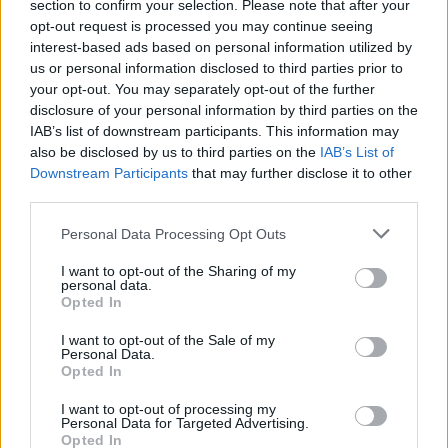
section to confirm your selection. Please note that after your
opt-out request is processed you may continue seeing
interest-based ads based on personal information utilized by
us or personal information disclosed to third parties prior to
your opt-out. You may separately opt-out of the further
disclosure of your personal information by third parties on the
IAB’s list of downstream participants. This information may
also be disclosed by us to third parties on the
IAB’s List of
Downstream Participants
that may further disclose it to other
third parties.
Personal Data Processing Opt Outs
I want to opt-out of the Sharing of my
personal data.
Opted In
Patella
:
Fai attenzione alle tue lenti: alcune lenti
possono alterare i colori o eliminare parte del
I want to opt-out of the Sale of my
paesaggio. Prova con altre lenti.
Personal Data.
1
Opted In
18 Maggio alle ore 15:33
·
Ti stimo
·
Rispondi
I want to opt-out of processing my
Personal Data for Targeted Advertising.
Opted In
Cailleach
:
Patella al momento ho queste e con