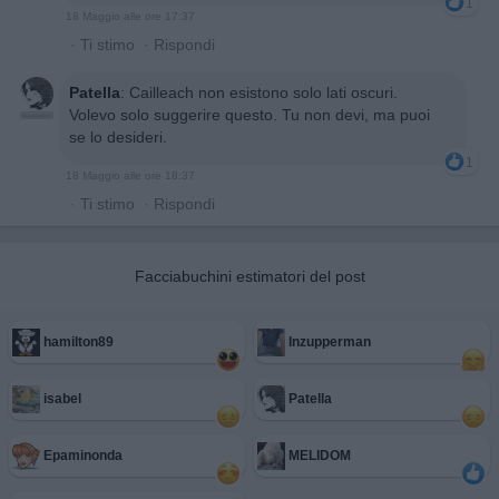
1
18 Maggio alle ore 17:37
·
Ti stimo
·
Rispondi
Patella
:
Cailleach non esistono solo lati oscuri.
Volevo solo suggerire questo. Tu non devi, ma puoi
se lo desideri.
1
18 Maggio alle ore 18:37
·
Ti stimo
·
Rispondi
Facciabuchini estimatori del post
hamilton89
Inzupperman
isabel
Patella
Epaminonda
MELIDOM