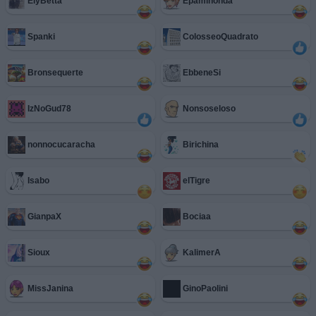
ElyBetta
Epaminonda
Spanki
ColosseoQuadrato
Bronsequerte
EbbeneSi
IzNoGud78
Nonsoseloso
nonnocucaracha
Birichina
Isabo
elTigre
GianpaX
Bociaa
Sioux
KalimerA
MissJanina
GinoPaolini