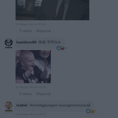
18 Maggio alle ore 03:04
·
Ti stimo
·
Rispondi
hamilton89
:
🫣😆 👋👋☕☕
3
18 Maggio alle ore 06:02
·
Ti stimo
·
Rispondi
isabel
:
VorreiAggiungere buongiornooooo🤗
2
18 Maggio alle ore 08:52