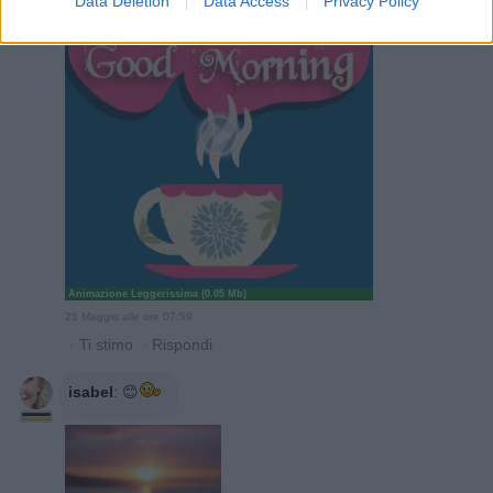
Data Deletion
Data Access
Privacy Policy
Animazione Leggerissima (0.05 Mb)
25 Maggio alle ore 07:59
·
Ti stimo
·
Rispondi
isabel
:
😊