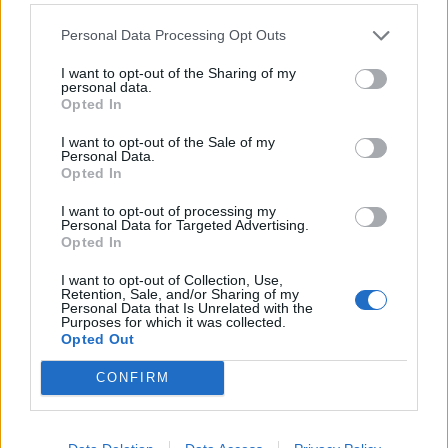
1
18 Maggio alle ore 23:01
Personal Data Processing Opt Outs
·
Ti stimo
·
Rispondi
I want to opt-out of the Sharing of my
personal data.
isabel
:
Verdesmeraldo ☕️☕️😊
Opted In
1
19 Maggio alle ore 07:56
I want to opt-out of the Sale of my
·
Ti stimo
·
Rispondi
Personal Data.
Opted In
isabel
:
VorreiAggiungere cucù
I want to opt-out of processing my
Personal Data for Targeted Advertising.
20 Maggio alle ore 15:21
Opted In
·
Ti stimo
·
Rispondi
I want to opt-out of Collection, Use,
Retention, Sale, and/or Sharing of my
isabel
:
😘🍷🍷
Personal Data that Is Unrelated with the
Purposes for which it was collected.
21 Maggio alle ore 17:51
Opted Out
·
Ti stimo
·
Rispondi
CONFIRM
isabel
:
🤗