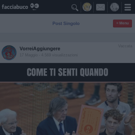

Post Singolo
≡ Menu
Vaccata
VorreiAggiungere
17 Maggio
- 4.569 visualizzazioni