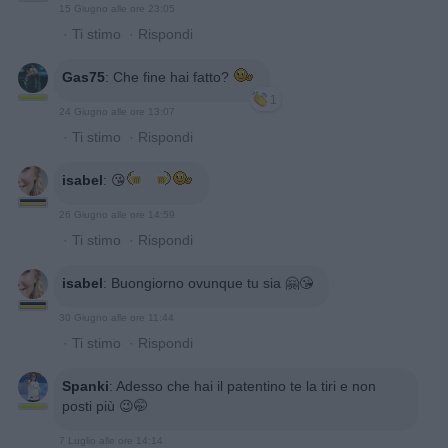
15 Giugno alle ore 23:05
·
Ti stimo
·
Rispondi
Gas75
:
Che fine hai fatto?
1
24 Giugno alle ore 13:07
·
Ti stimo
·
Rispondi
isabel
:
😘
26 Giugno alle ore 14:59
·
Ti stimo
·
Rispondi
isabel
:
Buongiorno ovunque tu sia 🤗😘
30 Giugno alle ore 11:44
·
Ti stimo
·
Rispondi
Spanki
:
Adesso che hai il patentino te la tiri e non
posti più 😉🤭
7 Luglio alle ore 14:14