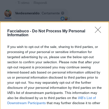
·
Ti stimo
·
Rispondi
Verdesmeraldo
:
Certamente 😄
2
Facciabuco -
Do Not Process My Personal
Information
If you wish to opt-out of the sale, sharing to third parties, or
processing of your personal or sensitive information for
targeted advertising by us, please use the below opt-out
section to confirm your selection. Please note that after your
18 Maggio alle ore 10:38
opt-out request is processed you may continue seeing
·
Ti stimo
·
Rispondi
interest-based ads based on personal information utilized by
us or personal information disclosed to third parties prior to
nonnocucaracha
:
Buonasera
your opt-out. You may separately opt-out of the further
disclosure of your personal information by third parties on the
1
18 Maggio alle ore 18:36
IAB’s list of downstream participants. This information may
·
Ti stimo
·
Rispondi
also be disclosed by us to third parties on the
IAB’s List of
Downstream Participants
that may further disclose it to other
isabel
:
Buonanotte 🤗
third parties.