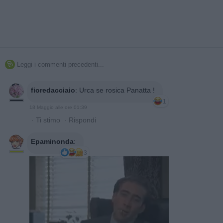
Leggi i commenti precedenti...

fioredacciaio
:
Urca se rosica Panatta !
1
18 Maggio alle ore 01:39
·
Ti stimo
·
Rispondi
Epaminonda
:
3