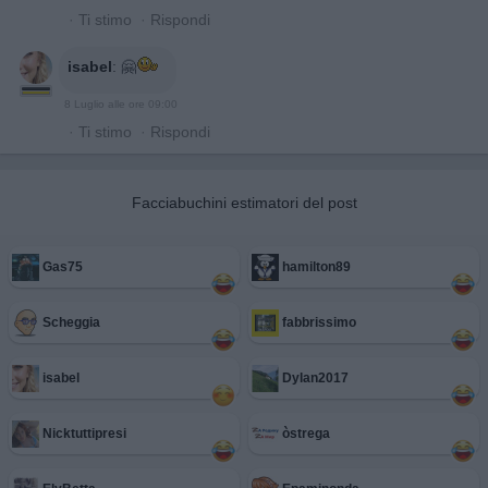
·
Ti stimo
·
Rispondi
isabel
:
🤗
8 Luglio alle ore 09:00
·
Ti stimo
·
Rispondi
Facciabuchini estimatori del post
Gas75
hamilton89
Scheggia
fabbrissimo
isabel
Dylan2017
Nicktuttipresi
òstrega