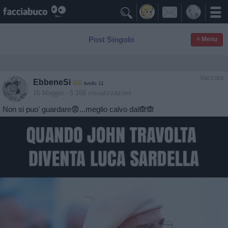

Post Singolo
≡ Menu
Vaccata
EbbeneSi
livello 11
16 Maggio
- 5.168 visualizzazioni
Non si puo' guardare😨...meglio calvo dai🙈🙈