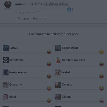
nonnocucaracha
:
🤣🤣🤣🤣🤣🤣🤣
1
18 Maggio alle ore 17:51
·
Ti stimo
·
Rispondi
Facciabuchini estimatori del post
Gas75
jurassico50
hamilton89
CapitanFracassa
Inzupperman
isabel
Quaranty
Celeste
pippi
Ciaone