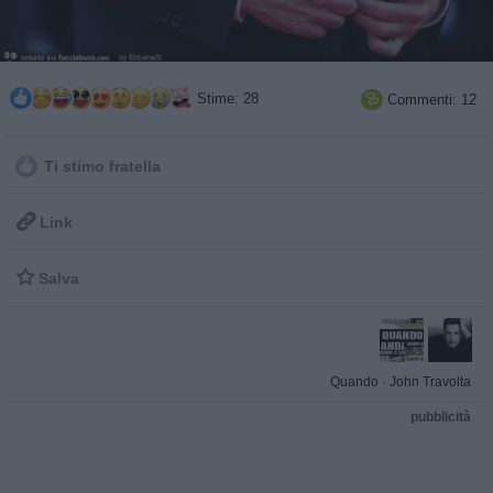
Stime: 28
Commenti: 12

Ti stimo fratella

Link

Salva
Quando
·
John Travolta
pubblicità