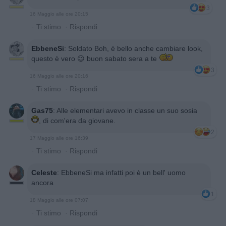
3
16 Maggio alle ore 20:15
·
Ti stimo
·
Rispondi
EbbeneSi
:
Soldato Boh, è bello anche cambiare look,
questo è vero 😉 buon sabato sera a te
3
16 Maggio alle ore 20:16
·
Ti stimo
·
Rispondi
Gas75
:
Alle elementari avevo in classe un suo sosia
, di com'era da giovane.
2
17 Maggio alle ore 16:39
·
Ti stimo
·
Rispondi
Celeste
:
EbbeneSi ma infatti poi è un bell' uomo
ancora
1
18 Maggio alle ore 07:07
·
Ti stimo
·
Rispondi