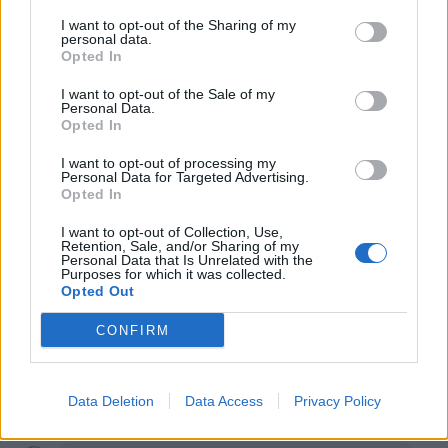
·
Ti stimo
·
Rispondi
I want to opt-out of the Sharing of my
personal data.
jurassico50
:
non sembra neanche lui!! ciao amica
Opted In
buona serata
I want to opt-out of the Sale of my
Personal Data.
1
16 Maggio alle ore 17:09
Opted In
·
Ti stimo
·
Rispondi
I want to opt-out of processing my
Personal Data for Targeted Advertising.
Acciughina
:
Sinceramente non mi è mai piaciuto
Opted In
3
I want to opt-out of Collection, Use,
Retention, Sale, and/or Sharing of my
Personal Data that Is Unrelated with the
Purposes for which it was collected.
Opted Out
CONFIRM
16 Maggio alle ore 17:58
Data Deletion
Data Access
Privacy Policy
·
Ti stimo
·
Rispondi