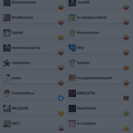
Nonsochisono
Yoyo68
Maddiosanto
5calzinipuzzolenti
Spanki
Nonsoseloso
nonnocucaracha
Why
ruttolomeo
Soldato
Isabo
Fourgiampindepadell
Carmeloficca
BBBESTIA
MELIDOM
GinoPaolini
Gil17
Acciughina