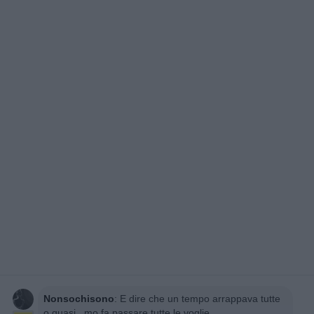
Nonsochisono
:
E dire che un tempo arrappava tutte
o quasi ..mo fa passare tutte le voglie