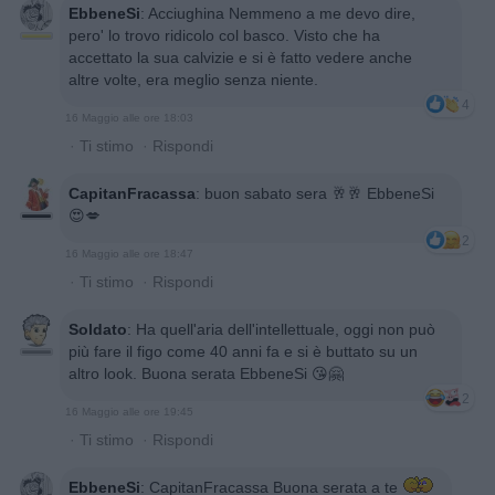
EbbeneSi
:
Acciughina Nemmeno a me devo dire,
pero' lo trovo ridicolo col basco. Visto che ha
accettato la sua calvizie e si è fatto vedere anche
altre volte, era meglio senza niente.
4
16 Maggio alle ore 18:03
·
Ti stimo
·
Rispondi
CapitanFracassa
:
buon sabato sera 🥂🥂 EbbeneSi
😍💋
2
16 Maggio alle ore 18:47
·
Ti stimo
·
Rispondi
Soldato
:
Ha quell'aria dell'intellettuale, oggi non può
più fare il figo come 40 anni fa e si è buttato su un
altro look. Buona serata EbbeneSi 😘🤗
2
16 Maggio alle ore 19:45
·
Ti stimo
·
Rispondi
EbbeneSi
:
CapitanFracassa Buona serata a te