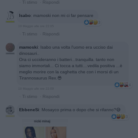
·
Ti stimo
·
Rispondi
Isabo
:
mamoski non mi ci far pensare
3
10 Maggio alle ore 22:05
·
Ti stimo
·
Rispondi
mamoski
:
Isabo una volta l'uomo era ucciso dai
dinosauri..
Ora ci uccideranno i batteri...tranquilla. tanto non
siamo immortali... Ci tocca a tutti....vedila positiva ...è
meglio morire con la caghetta che con i morsi di un
Tirannosaurus Rex.😎
4
10 Maggio alle ore 22:09
·
Ti stimo
·
Rispondi
EbbeneSi
:
Mosayco prima o dopo che si rifanno?😅
3