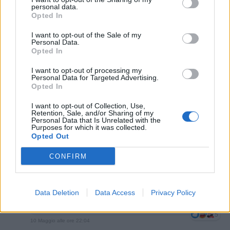
personal data.
Mosayco
:
mamoski il solo intestino è pieno di batteri
Opted In
e servono, altrimenti non si vivrebbe
I want to opt-out of the Sale of my
5
Personal Data.
10 Maggio alle ore 22:00
Opted In
·
Ti stimo
·
Rispondi
I want to opt-out of processing my
Personal Data for Targeted Advertising.
Isabo
:
Mosayco non so dirti se il grado di pericolo è
Opted In
simile 🤔🤪
3
I want to opt-out of Collection, Use,
10 Maggio alle ore 22:04
Retention, Sale, and/or Sharing of my
·
Ti stimo
·
Rispondi
Personal Data that Is Unrelated with the
Purposes for which it was collected.
Opted Out
mamoski
:
Mosayco e quelli conoscendoli non ci
spendiamo nemmeno un euro tranquillo. Io sto
CONFIRM
parlando di quelli che non conosciamo e che ci
annienteranno soprattutto quando verranno fuori dal
permafrost. Loro sono qui sulla terra dal primo
Data Deletion
Data Access
Privacy Policy
minuto ...vivono e cercano di evolversi costantemente
non sono depressi come gli umani ...
5
10 Maggio alle ore 22:04