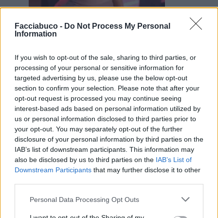
Facciabuco -
Do Not Process My Personal
Animazione Leggera (0.40 Mb)
Information
10 Maggio alle ore 21:51
·
Ti stimo
·
Rispondi
If you wish to opt-out of the sale, sharing to third parties, or
processing of your personal or sensitive information for
mamoski
:
Non è molto ottimistico ma questa è la
targeted advertising by us, please use the below opt-out
situazione
section to confirm your selection. Please note that after your
Il numero totale di organismi batterici sulla Terra è
opt-out request is processed you may continue seeing
astronomico, stimato nell'ordine dei (10^{30}) cellule
interest-based ads based on personal information utilized by
(un uno seguito da 30 zeri).Ecco alcuni dettagli
us or personal information disclosed to third parties prior to
chiave sulla quantità e diversità dei batteri sul
pianeta:Numero di cellule: I batteri sono gli esseri
your opt-out. You may separately opt-out of the further
viventi più diffusi sul pianeta, con una massa
disclosure of your personal information by third parties on the
complessiva di carbonio stimata in circa 77 miliardi di
IAB’s list of downstream participants. This information may
tonnellate. In un solo cucchiaio di terreno si possono
also be disclosed by us to third parties on the
IAB’s List of
trovare fino a 10.000 miliardi
Downstream Participants
that may further disclose it to other
third parties.
Leggi tutto...
2
Personal Data Processing Opt Outs
10 Maggio alle ore 21:57
·
Ti stimo
·
Rispondi
I want to opt-out of the Sharing of my