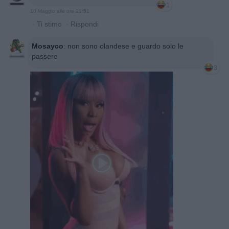
1
10 Maggio alle ore 21:51
·
Ti stimo
·
Rispondi
Mosayco
:
non sono olandese e guardo solo le
passere
3