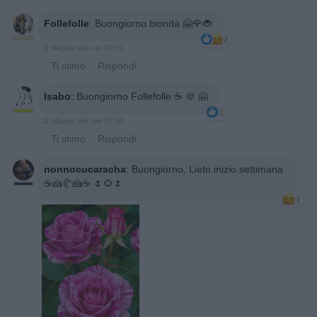
Follefolle
:
Buongiorno bionda 🤗🌹🐞
2
11 Maggio alle ore 07:10
·
Ti stimo
·
Rispondi
Isabo
:
Buongiorno Follefolle ☕️ 🍪 🤗
1
11 Maggio alle ore 07:16
·
Ti stimo
·
Rispondi
nonnocucaracha
:
Buongiorno, Lieto inizio settimana
☕️🍰🥐🍰☕️ 🌷🌻🌷
1