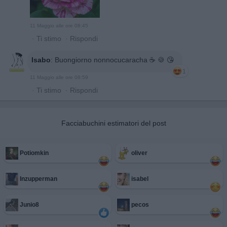
11 Maggio alle ore 08:45
·
Ti stimo
·
Rispondi
Isabo
:
Buongiorno nonnocucaracha ☕️ 🍪 😘
1
11 Maggio alle ore 08:59
·
Ti stimo
·
Rispondi
Facciabuchini estimatori del post
Potiomkin
oliver
Inzupperman
isabel
Junio8
pecos