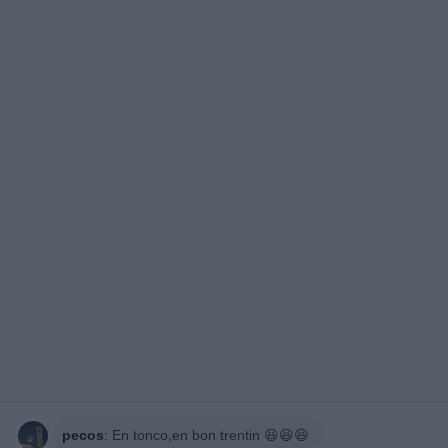
pecos
:
En tonco,en bon trentin 😆😆😆