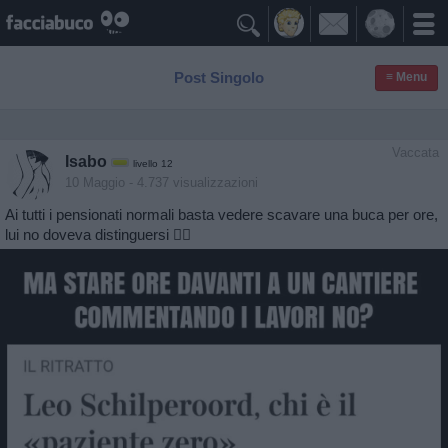

Post Singolo
≡ Menu
Vaccata
Isabo
livello 12
10 Maggio
- 4.737 visualizzazioni
Ai tutti i pensionati normali basta vedere scavare una buca per ore,
lui no doveva distinguersi 🤷‍♀️