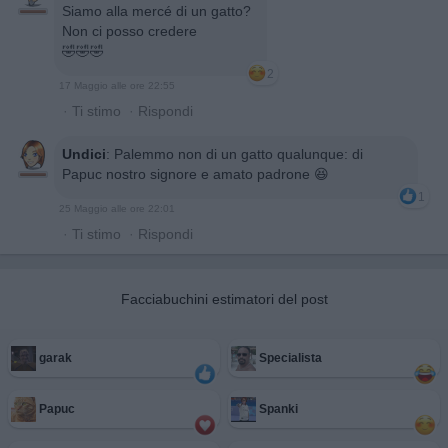
Siamo alla mercé di un gatto?
Non ci posso credere
🤣🤣🤣
2
17 Maggio alle ore 22:55
·
Ti stimo
·
Rispondi
Undici
:
Palemmo non di un gatto qualunque: di
Papuc nostro signore e amato padrone 😆
1
25 Maggio alle ore 22:01
·
Ti stimo
·
Rispondi
Facciabuchini estimatori del post
garak
Specialista
Papuc
Spanki