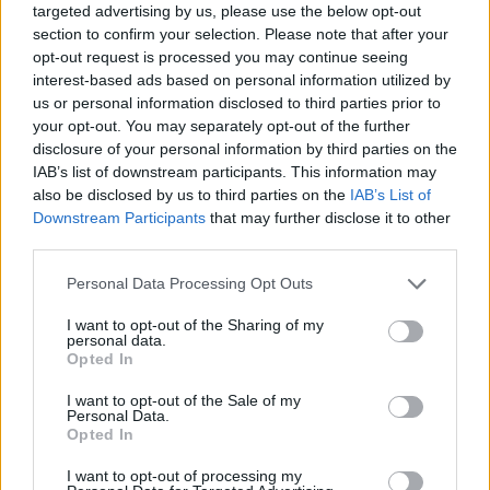
targeted advertising by us, please use the below opt-out
section to confirm your selection. Please note that after your
opt-out request is processed you may continue seeing
interest-based ads based on personal information utilized by
us or personal information disclosed to third parties prior to
your opt-out. You may separately opt-out of the further
disclosure of your personal information by third parties on the
IAB’s list of downstream participants. This information may
also be disclosed by us to third parties on the
IAB’s List of
Downstream Participants
that may further disclose it to other
third parties.
Personal Data Processing Opt Outs
Palemmo
:
Non credo Fabio non c'è più vero
ma forse ti è sfuggito che ora c'è Oibaf che è Fabio
I want to opt-out of the Sharing of my
personal data.
letto al contrario 🤣🤣
Opted In
2
14 Maggio alle ore 13:16
I want to opt-out of the Sale of my
·
Ti stimo
·
Rispondi
Personal Data.
Opted In
MELIDOM
:
Buongiorno
I want to opt-out of processing my
1