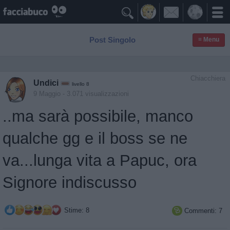

Post Singolo
≡ Menu
Chiacchiera
Undici
livello 8
9 Maggio
- 3.071 visualizzazioni
..ma sarà possibile, manco
qualche gg e il boss se ne
va...lunga vita a Papuc, ora
Signore indiscusso
Stime: 8
Commenti: 7
