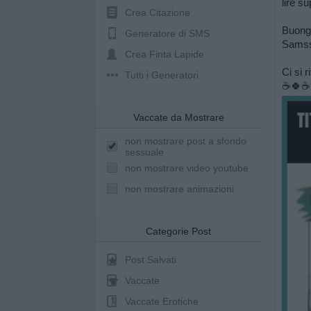
lire s
Crea Citazione
Buongì
Generatore di SMS
Samss
Crea Finta Lapide
Ci si r
Tutti i Generatori
☕️🍀☕️
Vaccate da Mostrare
non mostrare post a sfondo
sessuale
non mostrare video youtube
non mostrare animazioni
Categorie Post
Post Salvati
Vaccate
Vaccate Erotiche