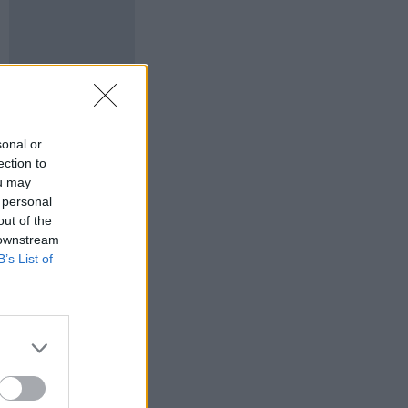
sonal or
ection to
ou may
 personal
out of the
 downstream
B’s List of