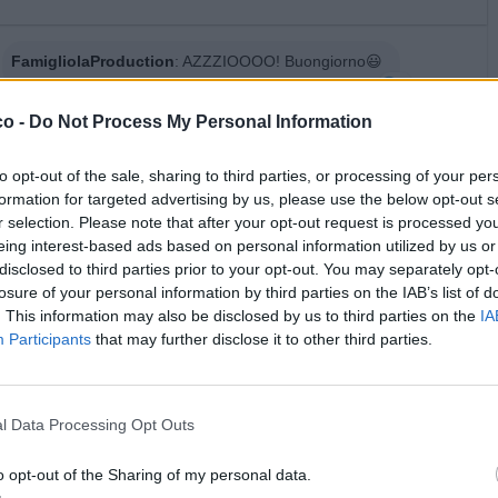
FamigliolaProduction
:
AZZZIOOOO! Buongiorno😃
1
·
Ti stimo
·
Rispondi
5 Maggio alle ore 07:05
co -
Do Not Process My Personal Information
SilvytheBest
:
Buongiorno picciotto
to opt-out of the sale, sharing to third parties, or processing of your per
🤗🤗😘😘
formation for targeted advertising by us, please use the below opt-out s
1
r selection. Please note that after your opt-out request is processed y
·
Ti stimo
·
Rispondi
5 Maggio alle ore 07:07
eing interest-based ads based on personal information utilized by us or
Giallino56
:
Che friskezzz...😁👋 jornissimo 🙋☕
disclosed to third parties prior to your opt-out. You may separately opt-
losure of your personal information by third parties on the IAB’s list of
1
·
Ti stimo
·
Rispondi
. This information may also be disclosed by us to third parties on the
IA
5 Maggio alle ore 07:08
Participants
that may further disclose it to other third parties.
5calzinipuzzolenti
:
Ciao Max 💋❤️
1
·
Ti stimo
·
Rispondi
5 Maggio alle ore 07:09
l Data Processing Opt Outs
zioMax
:
5calzinipuzzolenti Hola hola vecia o biricchina
o opt-out of the Sharing of my personal data.
piccina piccìn
☕️💞☕️🍀✨️🤞