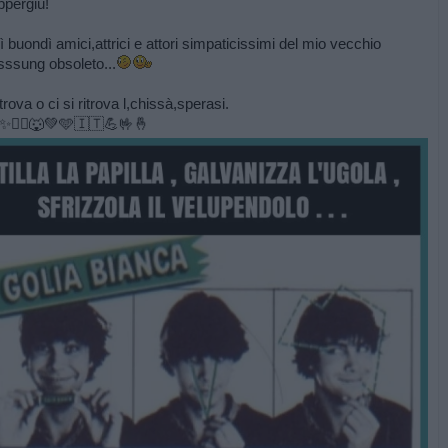
uppergiù!
 buondì amici,attrici e attori simpaticissimi del mio vecchio
ssung obsoleto...
itrova o ci si ritrova l,chissà,sperasi.
✨️🏃‍♂️🐺💚🩵🇮🇹💪🤟🤞