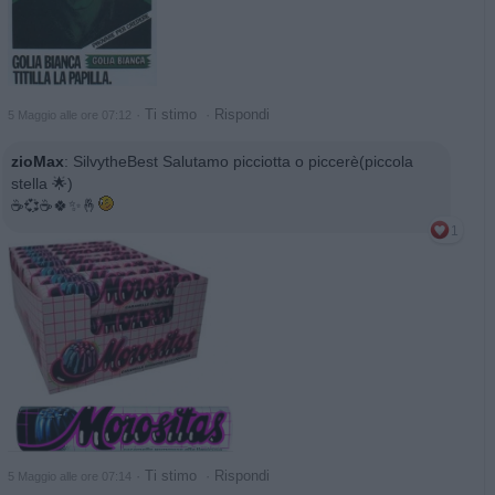
·
Ti stimo
·
Rispondi
5 Maggio alle ore 07:12
zioMax
:
SilvytheBest Salutamo picciotta o piccerè(piccola
stella 🌟)
☕️💞☕️🍀✨️🤞
1
·
Ti stimo
·
Rispondi
5 Maggio alle ore 07:14