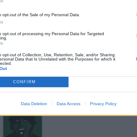
In
1
o opt-out of the Sale of my Personal Data.
In
to opt-out of processing my Personal Data for Targeted
ing.
In
o opt-out of Collection, Use, Retention, Sale, and/or Sharing
ersonal Data that Is Unrelated with the Purposes for which it
lected.
Out
·
Ti stimo
·
Rispondi
5 Maggio alle ore 07:11
CONFIRM
zioMax
:
Giallino56 Ciao e bona jurnat' guagliò
🍀✨️🤞
Data Deletion
Data Access
Privacy Policy