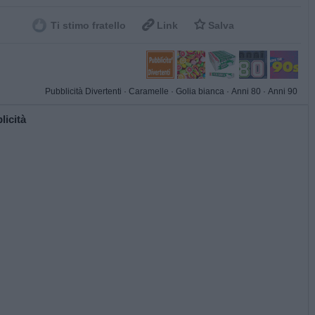


Ti stimo fratello
Link
Salva
Pubblicità Divertenti
·
Caramelle
·
Golia bianca
·
Anni 80
·
Anni 90
licità