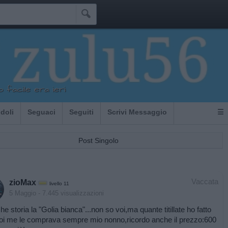

o facile era ieri
Idoli
Seguaci
Seguiti
Scrivi Messaggio
☰
Post Singolo
Vaccata
zioMax
livello 11
5 Maggio
- 7.445 visualizzazioni
e storia la "Golia bianca"...non so voi,ma quante titillate ho fatto
oi me le comprava sempre mio nonno,ricordo anche il prezzo:600