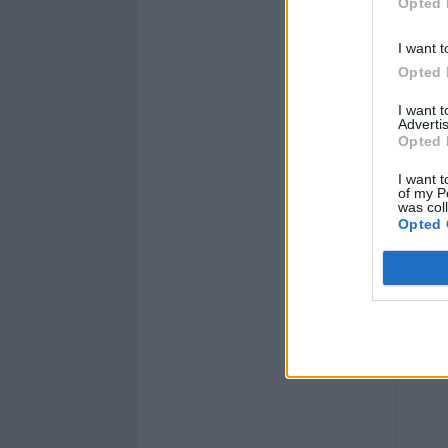
Opted 
I want t
Opted 
I want 
Advertis
Opted 
I want t
of my P
was col
Opted 