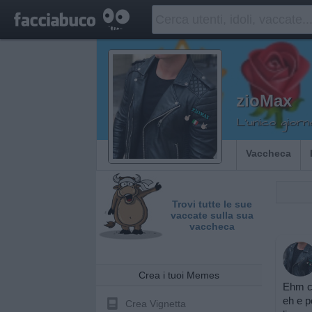
zioMax
L'unico giorn
Vaccheca
Trovi tutte le sue
vaccate sulla sua
vaccheca
Crea i tuoi Memes
Ehm ch
eh e p
Crea Vignetta