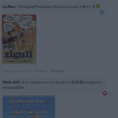
zioMax
:
FamigliolaProduction Buongì buondì ☕️🍀☕️✨️🤞
1
·
Ti stimo
·
Rispondi
5 Maggio alle ore 07:18
PAOLA63
:
Io la compro ancora la adoro 😁😁😁buongiorno
testina🤗🤗☕️
1