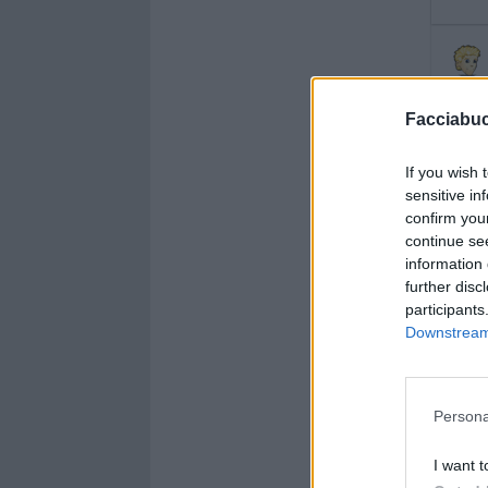
Facciabu
If you wish 
sensitive in
confirm you
continue se
information 
further disc
participants
Downstream 
Persona
I want t