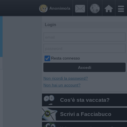


Anonimo/a
Login
Resta connesso
Non ricordi la password?
Non hai un account?
Cos'è sta vaccata?
Scrivi a Facciabuco