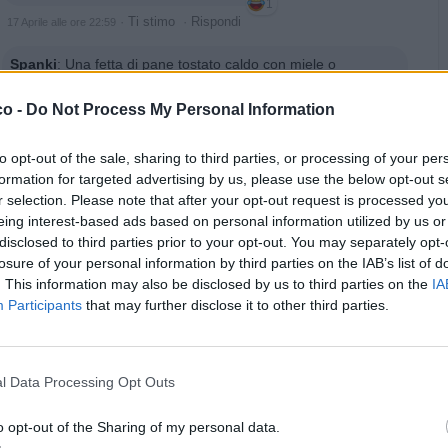
1
·
Ti stimo
·
Rispondi
17 Aprile alle ore 22:59
Spanki
:
Una fetta di pane tostato caldo con miele o
marmellata e risolvi 😉
1
co -
Do Not Process My Personal Information
·
Ti stimo
·
Rispondi
17 Aprile alle ore 22:59
to opt-out of the sale, sharing to third parties, or processing of your per
Isabo
:
Inzupperman
formation for targeted advertising by us, please use the below opt-out s
2
r selection. Please note that after your opt-out request is processed y
eing interest-based ads based on personal information utilized by us or
disclosed to third parties prior to your opt-out. You may separately opt-
losure of your personal information by third parties on the IAB’s list of
. This information may also be disclosed by us to third parties on the
IA
Participants
that may further disclose it to other third parties.
l Data Processing Opt Outs
Animazione Leggerissima (0.04 Mb)
o opt-out of the Sharing of my personal data.
·
Ti stimo
·
Rispondi
17 Aprile alle ore 23:00