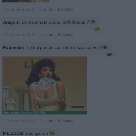
·
Ti stimo
·
Rispondi
17 Aprile alle ore 23:15
Aragorn
:
Domani fai la scorta..🤭😄😁notte 🌜😘
1
·
Ti stimo
·
Rispondi
17 Aprile alle ore 23:30
Potiomkin
:
Ne hai parlato con il tuo strizza cervelli?😂
1
Animazione Leggera (0.29 Mb)
·
Ti stimo
·
Rispondi
17 Aprile alle ore 23:58
MELIDOM
:
Buongiorno