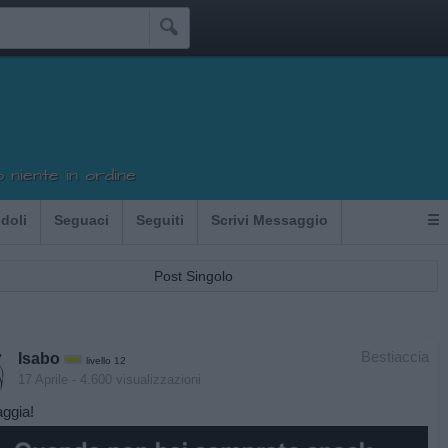

 niente in ordine
Idoli
Seguaci
Seguiti
Scrivi Messaggio
☰
Post Singolo
Bestiaccia
Isabo
livello 12
17 Aprile
- 4.600 visualizzazioni
ggia!