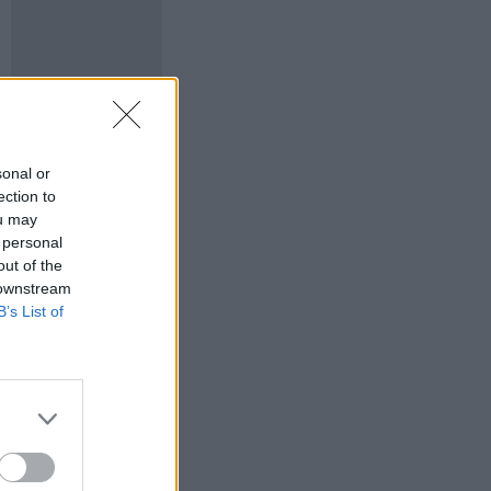
sonal or
ection to
ou may
 personal
out of the
 downstream
B’s List of