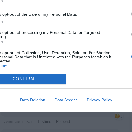
In
Latino
:
Vin brule' calma tutto 😁
1
o opt-out of the Sale of my Personal Data.
·
Ti stimo
·
Rispondi
17 Aprile alle ore 23:01
In
Isabo
:
Latino è farlo il problema
to opt-out of processing my Personal Data for Targeted
ing.
1
In
·
Ti stimo
·
Rispondi
17 Aprile alle ore 23:02
o opt-out of Collection, Use, Retention, Sale, and/or Sharing
Latino
:
Isabo microonde 😁
ersonal Data that Is Unrelated with the Purposes for which it
lected.
1
Out
·
Ti stimo
·
Rispondi
17 Aprile alle ore 23:05
CONFIRM
Isabo
:
Latino monoporzione 😂
·
Ti stimo
·
Rispondi
17 Aprile alle ore 23:07
Data Deletion
Data Access
Privacy Policy
Latino
:
Isabo sul vin brule' monoporzione....spiega la
porzione intera com'è...🤔
1
·
Ti stimo
·
Rispondi
17 Aprile alle ore 23:11