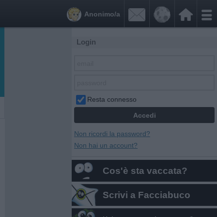


Anonimo/a
Login
Resta connesso
Non ricordi la password?
Non hai un account?
Cos'è sta vaccata?
Scrivi a Facciabuco