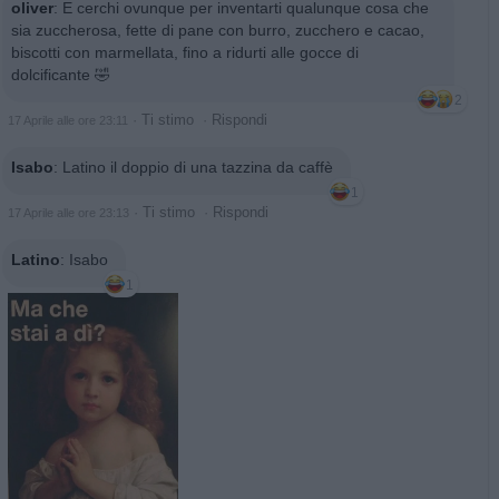
oliver
:
E cerchi ovunque per inventarti qualunque cosa che
sia zuccherosa, fette di pane con burro, zucchero e cacao,
biscotti con marmellata, fino a ridurti alle gocce di
dolcificante 🤣
2
·
Ti stimo
·
Rispondi
17 Aprile alle ore 23:11
Isabo
:
Latino il doppio di una tazzina da caffè
1
·
Ti stimo
·
Rispondi
17 Aprile alle ore 23:13
Latino
:
Isabo
1