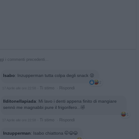
gi i commenti precedenti...
Isabo
:
Inzupperman tutta colpa degli snack 😜
2
·
Ti stimo
·
Rispondi
17 Aprile alle ore 22:58
Ilditonellapiada
:
Mi lavo i denti appena finito di mangiare
sennò me magnabbi pure il frigorifero...🤣
1
·
Ti stimo
·
Rispondi
17 Aprile alle ore 22:58
Inzupperman
:
Isabo chiattona 🤭😂😂