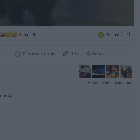
Stime: 26
Commenti: 21



Ti stimo fratella
Link
Salva
Snack
·
sera
·
Fame
·
Orsi
licità