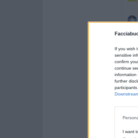
Facciabu
If you wish 
sensitive in
confirm you
continue se
information 
further disc
participants
Downstream 
Persona
I want t