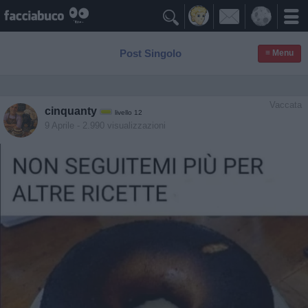

Post Singolo
≡ Menu
Vaccata
cinquanty
livello 12
9 Aprile
- 2.990 visualizzazioni