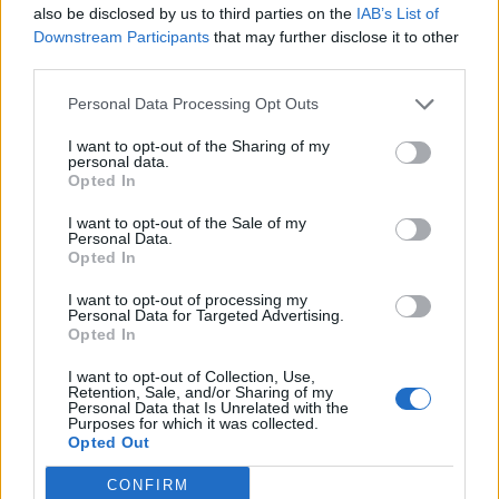
also be disclosed by us to third parties on the
IAB’s List of
1
9 Aprile alle ore 14:15
Downstream Participants
that may further disclose it to other
·
Ti stimo
·
Rispondi
third parties.
Personal Data Processing Opt Outs
Razzo
:
Ciambella Pirelli
1
I want to opt-out of the Sharing of my
9 Aprile alle ore 14:17
personal data.
·
Ti stimo
·
Rispondi
Opted In
GinoPaolini
:
Stai cambiando gli pneumatici
I want to opt-out of the Sale of my
Personal Data.
invernali?!
Opted In
1
9 Aprile alle ore 14:17
I want to opt-out of processing my
·
Ti stimo
·
Rispondi
Personal Data for Targeted Advertising.
Opted In
cinquanty
:
Bociaa lo ha capito dal fatto che sai che
I want to opt-out of Collection, Use,
non posseggo la teglia da ciambella 😂😂😂
Retention, Sale, and/or Sharing of my
Personal Data that Is Unrelated with the
9 Aprile alle ore 14:22
Purposes for which it was collected.
Opted Out
·
Ti stimo
·
Rispondi
CONFIRM
Blackfairy
:
vabbe' dai se la gratti un po'...😅