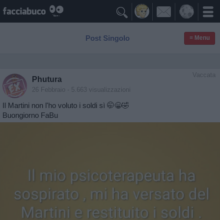

Post Singolo
≡ Menu
Vaccata
Phutura
26 Febbraio
- 5.663 visualizzazioni
Il Martini non l'ho voluto i soldi sì 🤭😁🤣
Buongiorno FaBu