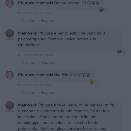
Phutura
:
mamoski Donne normali?? 🤔😁😁
1
26 Febbraio alle ore 15:43
·
Ti stimo
·
Rispondi
mamoski
:
Phutura è per questo che vado dalla
psicoterapeuta. Sembra l'unica normale in
circolazione.
1
26 Febbraio alle ore 15:45
·
Ti stimo
·
Rispondi
Phutura
:
mamoski Nte fidà 🤭🤭🤭🤣🤣
1
26 Febbraio alle ore 15:48
·
Ti stimo
·
Rispondi
mamoski
:
Phutura bhe lei parla, mi fa parlare, mi fa
domande e commenta le mie risposte, mi dà delle
indicazioni. A volte sorride anche delle mie
stupidaggini, non è gelosa e dice che ho del
potenziale. Molto meglio spendere 50 euro così