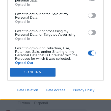
personal data.
Phutura
:
Danilele Buon pomeriggio Dani 🤗😘😘
Opted In
1
26 Febbraio alle ore 14:39
I want to opt-out of the Sale of my
·
Ti stimo
·
Rispondi
Personal Data.
Opted In
Phutura
:
Anjuli Magari il motivo per cui me li
I want to opt-out of processing my
restituisce non è così nobile 🫣🤭🤭🤭
Personal Data for Targeted Advertising.
Buon pomeriggio Ma 🥰😘😘
Opted In
26 Febbraio alle ore 14:41
I want to opt-out of Collection, Use,
Retention, Sale, and/or Sharing of my
·
Ti stimo
·
Rispondi
Personal Data that Is Unrelated with the
Purposes for which it was collected.
Opted Out
mamoski
:
Phutura vabbè 50 euro a seduta...che
sarà mai e torni a casa con la medaglia d'oro
CONFIRM
dell'autostima. Pensa ad uscire con una "psicopatica"
magari single da poco... a fare aperitivo...sempre 50
euro spendi, ma ti fai harakiri quando torni a casa
dopo averla sentita per un'ora.😎😎
Data Deletion
Data Access
Privacy Policy
1
26 Febbraio alle ore 15:35
·
Ti stimo
·
Rispondi