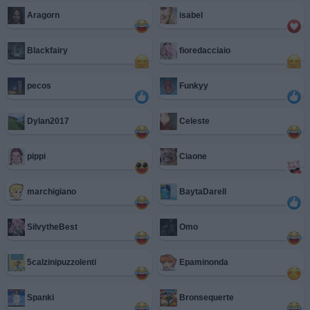
Aragorn
isabel
Blackfairy
fioredacciaio
pecos
Funkyy
Dylan2017
Celeste
pippi
Ciaone
marchigiano
BaytaDarell
SilvytheBest
Omo
5calzinipuzzolenti
Epaminonda
Spanki
Bronsequerte