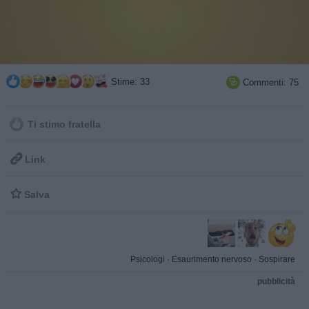
Stime: 33
Commenti: 75

Ti stimo fratella

Link

Salva
Psicologi
·
Esaurimento nervoso
·
Sospirare
pubblicità