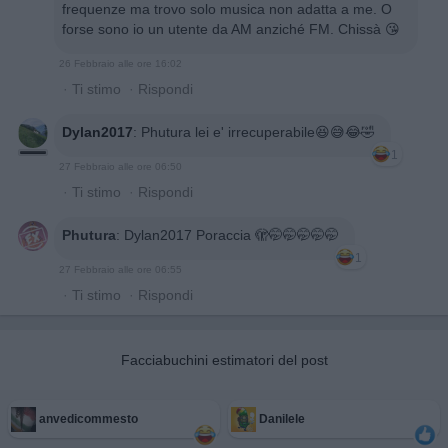
frequenze ma trovo solo musica non adatta a me. O
forse sono io un utente da AM anziché FM. Chissà 😘
26 Febbraio alle ore 16:02
·
Ti stimo
·
Rispondi
Dylan2017
:
Phutura lei e' irrecuperabile😆😅😂🤣
1
27 Febbraio alle ore 06:50
·
Ti stimo
·
Rispondi
Phutura
:
Dylan2017 Poraccia 🫣🤭🤭🤭🤭🤭
1
27 Febbraio alle ore 06:55
·
Ti stimo
·
Rispondi
Facciabuchini estimatori del post
anvedicommesto
Danilele