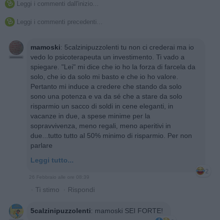
Leggi i commenti dall'inizio...

Leggi i commenti precedenti...

mamoski
:
5calzinipuzzolenti tu non ci crederai ma io
vedo lo psicoterapeuta un investimento. Ti vado a
spiegare. "Lei" mi dice che io ho la forza di farcela da
solo, che io da solo mi basto e che io ho valore.
Pertanto mi induce a credere che stando da solo
sono una potenza e va da sé che a stare da solo
risparmio un sacco di soldi in cene eleganti, in
vacanze in due, a spese minime per la
sopravvivenza, meno regali, meno aperitivi in
due...tutto tutto al 50% minimo di risparmio. Per non
parlare
Leggi tutto...
2
26 Febbraio alle ore 08:39
·
Ti stimo
·
Rispondi
5calzinipuzzolenti
:
mamoski SEI FORTE!