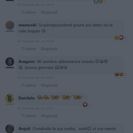
2
26 Febbraio alle ore 08:43
·
Ti stimo
·
Rispondi
mamoski
:
5calzinipuzzolenti grazie poi detto da te
vale doppio 😘
2
26 Febbraio alle ore 08:49
·
Ti stimo
·
Rispondi
Aragorn
:
Mi sembra abbastanza onesto 🤭😁😎
😂..buona giornata 🤗😘😘
2
26 Febbraio alle ore 09:37
·
Ti stimo
·
Rispondi
Danilele
:
1
26 Febbraio alle ore 11:12
·
Ti stimo
·
Rispondi
Anjuli
:
Condivido la tua scelta...soldi😉 sì ma niente