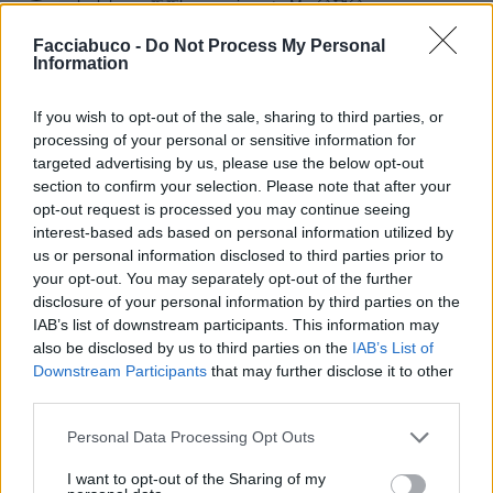
alcol..brava👏👏buona giornata Ma 😘🥰😘
1
Facciabuco -
Do Not Process My Personal
26 Febbraio alle ore 12:33
Information
·
Ti stimo
·
Rispondi
If you wish to opt-out of the sale, sharing to third parties, or
Phutura
:
mamoski Intanto lei si fa la villetta sul
processing of your personal or sensitive information for
mare... 🫣🤭🤭😁😁
targeted advertising by us, please use the below opt-out
1
26 Febbraio alle ore 14:34
section to confirm your selection. Please note that after your
·
Ti stimo
·
Rispondi
opt-out request is processed you may continue seeing
interest-based ads based on personal information utilized by
Phutura
:
Aragorn Ma tocca pure a lui, ndo va, pe
us or personal information disclosed to third parties prior to
tetti??? 😉🤭🤭😁😁😁😁
your opt-out. You may separately opt-out of the further
disclosure of your personal information by third parties on the
1
26 Febbraio alle ore 14:35
IAB’s list of downstream participants. This information may
·
Ti stimo
·
Rispondi
also be disclosed by us to third parties on the
IAB’s List of
Downstream Participants
that may further disclose it to other
Phutura
:
Aragorn Buon pomeriggio Ara 🤗😘😘
third parties.
1
26 Febbraio alle ore 14:36
Personal Data Processing Opt Outs
·
Ti stimo
·
Rispondi
I want to opt-out of the Sharing of my