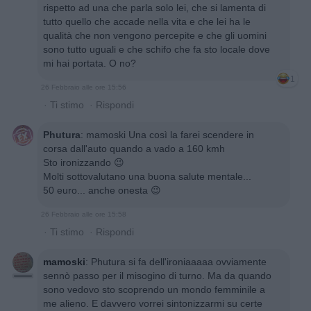
rispetto ad una che parla solo lei, che si lamenta di
tutto quello che accade nella vita e che lei ha le
qualità che non vengono percepite e che gli uomini
sono tutto uguali e che schifo che fa sto locale dove
mi hai portata. O no?
1
26 Febbraio alle ore 15:56
·
Ti stimo
·
Rispondi
Phutura
:
mamoski Una così la farei scendere in
corsa dall'auto quando a vado a 160 kmh
Sto ironizzando 😉
Molti sottovalutano una buona salute mentale...
50 euro... anche onesta 😉
26 Febbraio alle ore 15:58
·
Ti stimo
·
Rispondi
mamoski
:
Phutura si fa dell'ironiaaaaa ovviamente
sennò passo per il misogino di turno. Ma da quando
sono vedovo sto scoprendo un mondo femminile a
me alieno. E davvero vorrei sintonizzarmi su certe