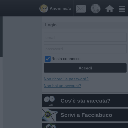


Anonimo/a
Login
Resta connesso
Non ricordi la password?
Non hai un account?
Cos'è sta vaccata?
Scrivi a Facciabuco