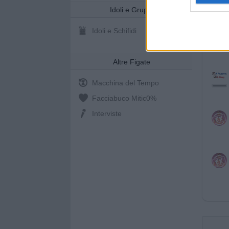
Idoli e Gruppi
Idoli e Schifidi
Altre Figate
Macchina del Tempo
Facciabuco Mitic
0%
Interviste