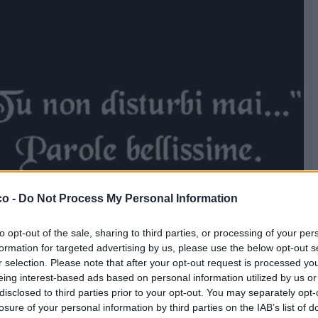
co -
Do Not Process My Personal Information
to opt-out of the sale, sharing to third parties, or processing of your per
formation for targeted advertising by us, please use the below opt-out s
r selection. Please note that after your opt-out request is processed y
Stime: 16
Commenti: 5

eing interest-based ads based on personal information utilized by us or
disclosed to third parties prior to your opt-out. You may separately opt-
losure of your personal information by third parties on the IAB’s list of


Ti stimo fratella
Link
Salva