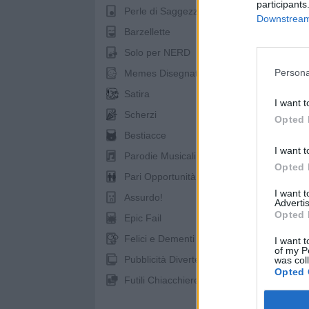
participants
Perle di Saggezza
Downstream 
Barzellette
Solo per NERD
pubb
Persona
Memes Disegnati
Satira
I want t
Scherzi
Opted 
Bestiacce
I want t
Parodie Musicali
Opted 
Pari Opportunità
I want 
Assurdo!
Advertis
Opted 
Epic Fail
Felici e Dementi
I want t
of my P
Pubblicità Divertenti
was col
Opted 
Futili Chiacchiere