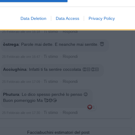
1
·
Ti stimo
·
Rispondi
25 Febbraio alle ore 16:04
Data Deletion
Data Access
Privacy Policy
ColosseoQuadrato
:
Non m'asturbi mai
·
Ti stimo
·
Rispondi
25 Febbraio alle ore 16:18
òstrega
:
Parole mai dette. E neanche mai sentite. 😇
·
Ti stimo
·
Rispondi
25 Febbraio alle ore 16:47
Acciughina
:
Infatti ti fa sentire coccolata 👏🏻👏🏻
·
Ti stimo
·
Rispondi
25 Febbraio alle ore 17:09
Phutura
:
Lo dico spesso perché lo penso 😉
Buon pomeriggio Ma 🥰😍😘
1
·
Ti stimo
·
Rispondi
25 Febbraio alle ore 17:30
Facciabuchini estimatori del post