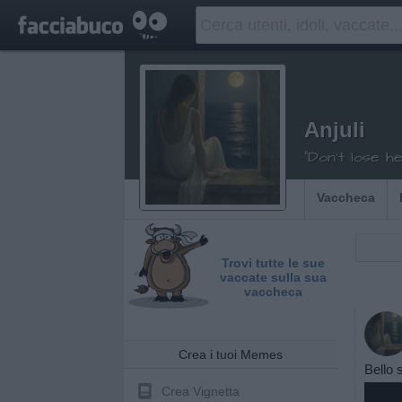
Anjuli
"Don't lose h
Vaccheca
Trovi tutte le sue
vaccate sulla sua
vaccheca
Crea i tuoi Memes
Bello s
Crea Vignetta