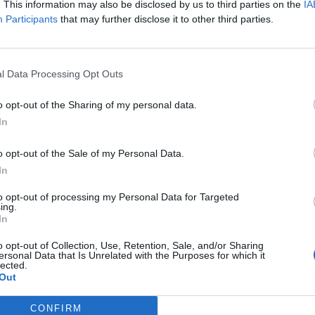
. This information may also be disclosed by us to third parties on the
IA
Participants
that may further disclose it to other third parties.
Idolo
Parole
licità
l Data Processing Opt Outs
o opt-out of the Sharing of my personal data.
In
o opt-out of the Sale of my Personal Data.
In
to opt-out of processing my Personal Data for Targeted
ing.
In
o opt-out of Collection, Use, Retention, Sale, and/or Sharing
ersonal Data that Is Unrelated with the Purposes for which it
lected.
Out
nonnocucaracha
:
Sono disturbata di mio 🤣🤣🤣🤣🤣
CONFIRM