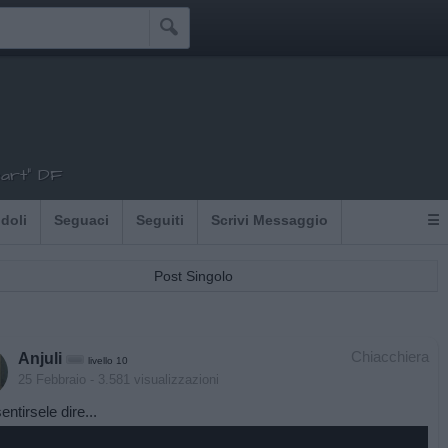

eart" DF
Idoli
Seguaci
Seguiti
Scrivi Messaggio
☰
Post Singolo
Chiacchiera
Anjuli
livello 10
25 Febbraio
- 3.581 visualizzazioni
entirsele dire...