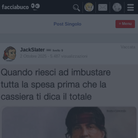

Post Singolo
≡ Menu
Vaccata
JackSlater
livello 9
2 Ottobre 2025
- 5.487 visualizzazioni