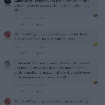
GinoPaolini
:
EbbeneSi ma prima devi alitare sulle
dita o mettere la crema sulle mani prima di entrare.
😁
1
2 Ottobre 2025 alle ore 17:08
·
Ti stimo
·
Rispondi
Pandino750young
:
EbbeneSi guarda che l'ho fatto
pure a 2 mani e ci ho pure soffiato... 🤷🏻‍♂️
1
2 Ottobre 2025 alle ore 18:57
·
Ti stimo
·
Rispondi
EbbeneSi
:
Pandino750young Ma infatti la mia era
una battuta, avevo capito che ovviamente c'era
qualche problema, magari nel lotto di buste😅 però
mi fa sempre ridere questa cosa😅
1
2 Ottobre 2025 alle ore 19:05
·
Ti stimo
·
Rispondi
Pandino750young
:
EbbeneSi cose da uomini 😏