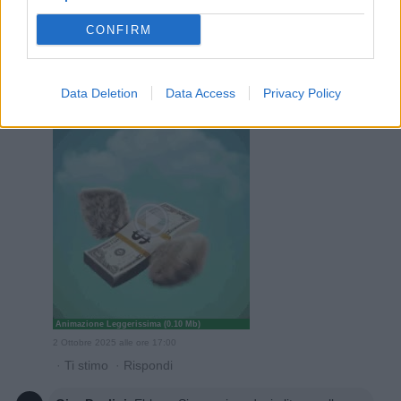
·
Ti stimo
·
Rispondi
CONFIRM
EbbeneSi
:
Pandino750young Devi fare il segno dei
soldi con la busta e si apre....coincidenze?
😂😂
Data Deletion
Data Access
Privacy Policy
😂
1
Animazione Leggerissima (0.10 Mb)
2 Ottobre 2025 alle ore 17:00
·
Ti stimo
·
Rispondi