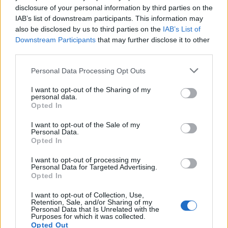
disclosure of your personal information by third parties on the
IAB’s list of downstream participants. This information may
also be disclosed by us to third parties on the
IAB’s List of
GinoPaolini
:
Downstream Participants
that may further disclose it to other
1
third parties.
Personal Data Processing Opt Outs
I want to opt-out of the Sharing of my
personal data.
Opted In
I want to opt-out of the Sale of my
Personal Data.
Opted In
2 Ottobre 2025 alle ore 16:28
I want to opt-out of processing my
Personal Data for Targeted Advertising.
·
Ti stimo
·
Rispondi
Opted In
Pandino750young
:
Oggi ho bestemmiato 3 quarti
I want to opt-out of Collection, Use,
d'ora perché non riuscivo ad aprire il sacchetto per la
Retention, Sale, and/or Sharing of my
frutta 🥳
Personal Data that Is Unrelated with the
Purposes for which it was collected.
1
Opted Out
2 Ottobre 2025 alle ore 16:56