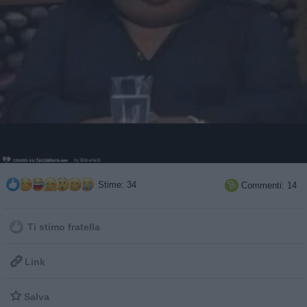
Stime: 34
Commenti: 14

Ti stimo fratella

Link

Salva