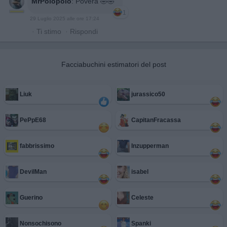
MrPolopolo
:
Povera 🤣🤣
1
29 Luglio 2025 alle ore 17:24
·
Ti stimo
·
Rispondi
Facciabuchini estimatori del post
Liuk
jurassico50
PePpE68
CapitanFracassa
fabbrissimo
Inzupperman
DevilMan
isabel
Guerino
Celeste
Nonsochisono
Spanki