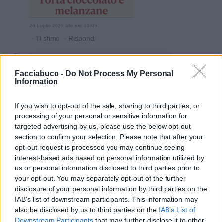
26 Luglio 2025 alle ore 13:05
·
Ti stimo
·
Rispondi
EbbeneSi
:
Spanki Un po' sgonfia pero' si😅
3
Facciabuco -
Do Not Process My Personal
26 Luglio 2025 alle ore 13:07
Information
·
Ti stimo
·
Rispondi
If you wish to opt-out of the sale, sharing to third parties, or
EbbeneSi
:
Mandy la ricetta della torta non l'ho mai
processing of your personal or sensitive information for
vista, vado a vedere grazie😋
targeted advertising by us, please use the below opt-out
2
section to confirm your selection. Please note that after your
26 Luglio 2025 alle ore 13:07
opt-out request is processed you may continue seeing
·
Ti stimo
·
Rispondi
interest-based ads based on personal information utilized by
us or personal information disclosed to third parties prior to
Mandy
:
EbbeneSi nemmeno io l'ho mai fatta fammi
your opt-out. You may separately opt-out of the further
sapere , le melanzane al cioccolato le ho assaggiate
disclosure of your personal information by third parties on the
ancora ma la torta no . L'ho fatta ancora con le
IAB’s list of downstream participants. This information may
zucchine 😋
also be disclosed by us to third parties on the
IAB’s List of
1
26 Luglio 2025 alle ore 13:12
Downstream Participants
that may further disclose it to other