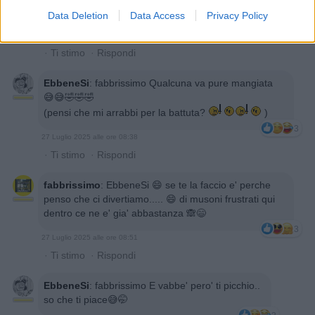
fabbrissimo
:
😝 e tu che te la mangi
Data Deletion
Data Access
Privacy Policy
2
26 Luglio 2025 alle ore 19:34
·
Ti stimo
·
Rispondi
EbbeneSi
:
fabbrissimo Qualcuna va pure mangiata
😅😅🤣🤣🤣
(pensi che mi arrabbi per la battuta?
)
3
27 Luglio 2025 alle ore 08:38
·
Ti stimo
·
Rispondi
fabbrissimo
:
EbbeneSi 😄 se te la faccio e' perche
penso che ci divertiamo..... 😄 di musoni frustrati qui
dentro ce ne e' gia' abbastanza 🙈😄
3
27 Luglio 2025 alle ore 08:51
·
Ti stimo
·
Rispondi
EbbeneSi
:
fabbrissimo E vabbe' pero' ti picchio..
so che ti piace😅🤭