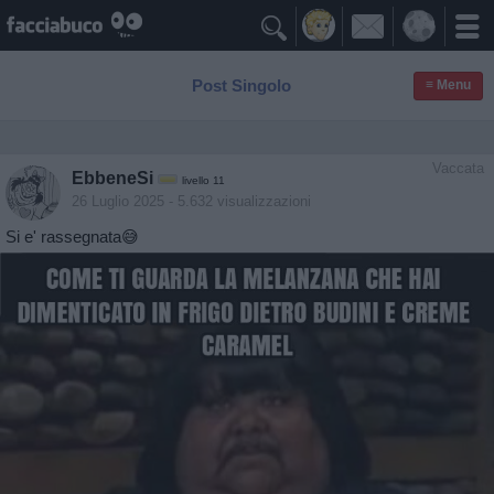

Post Singolo
≡ Menu
Vaccata
EbbeneSi
livello 11
26 Luglio 2025
- 5.632 visualizzazioni
Si e' rassegnata😅