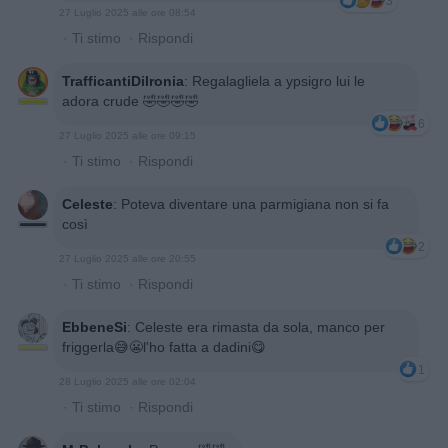
3
27 Luglio 2025 alle ore 08:54
·
Ti stimo
·
Rispondi
TrafficantiDiIronia
:
Regalagliela a ypsigro lui le
adora crude 🤣🤣🤣🤣
6
27 Luglio 2025 alle ore 09:15
·
Ti stimo
·
Rispondi
Celeste
:
Poteva diventare una parmigiana non si fa
così
2
27 Luglio 2025 alle ore 20:55
·
Ti stimo
·
Rispondi
EbbeneSi
:
Celeste era rimasta da sola, manco per
friggerla😅😬l'ho fatta a dadini😋
1
28 Luglio 2025 alle ore 02:04
·
Ti stimo
·
Rispondi