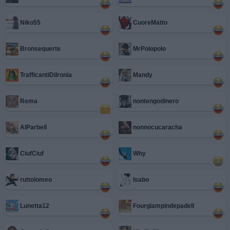
Niko55
CuoreMatto
Bronsequerte
MrPolopolo
TrafficantiDiIronia
Mandy
Rema
nontengodinero
AlParbell
nonnocucaracha
CiufCiuf
Why
ruttolomeo
Isabo
Lunetta12
Fourgiampindepadell