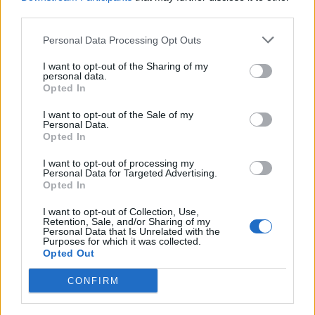
third parties.
·
Ti stimo
·
Rispondi
Personal Data Processing Opt Outs
ruttolomeo
:
2
I want to opt-out of the Sharing of my
personal data.
Opted In
I want to opt-out of the Sale of my
Personal Data.
Opted In
I want to opt-out of processing my
Personal Data for Targeted Advertising.
Opted In
I want to opt-out of Collection, Use,
Retention, Sale, and/or Sharing of my
Personal Data that Is Unrelated with the
Purposes for which it was collected.
Opted Out
Animazione Leggera (0.12 Mb)
26 Luglio 2025 alle ore 13:12
CONFIRM
·
Ti stimo
·
Rispondi