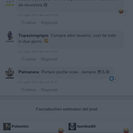
da sicurezza 😄
1
14 Luglio 2025 alle ore 07:04
·
Ti stimo
·
Rispondi
Topastrogrigio
:
Compra altre lavatrici, così fai tutto
in due giorni.
14 Luglio 2025 alle ore 13:20
·
Ti stimo
·
Rispondi
Pietranera
:
Portare poche cose...sempre 😎💪🏼
1
14 Luglio 2025 alle ore 22:57
·
Ti stimo
·
Rispondi
Facciabuchini estimatori del post
Potiomkin
hamilton89