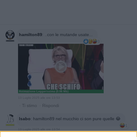
hamilton89
:
..con le mutande usate...
3
Animazione Leggerissima (0.06 Mb)
13 Luglio 2025 alle ore 13:53
·
Ti stimo
·
Rispondi
Isabo
:
hamilton89 nel mucchio ci son pure quelle 😂
1
13 Luglio 2025 alle ore 13:54
·
Ti stimo
·
Rispondi