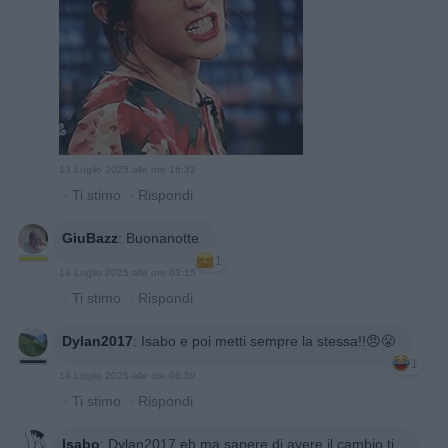
13 Luglio 2025 alle ore 16:32
·
Ti stimo
·
Rispondi
GiuBazz
:
Buonanotte
1
14 Luglio 2025 alle ore 03:15
·
Ti stimo
·
Rispondi
Dylan2017
:
Isabo e poi metti sempre la stessa!!😠😤
1
14 Luglio 2025 alle ore 06:59
·
Ti stimo
·
Rispondi
Isabo
:
Dylan2017 eh ma sapere di avere il cambio ti