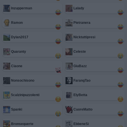
Inzupperman
Lalady
Ramon
Pietranera
Dylan2017
Nicktuttipresi
Quaranty
Celeste
Ciaone
GiuBazz
Nonsochisono
FarangTao
5calzinipuzzolenti
ElyBetta
Spanki
CuoreMatto
Bronsequerte
EbbeneSi