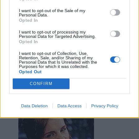
·
Ti stimo
·
Rispondi
I want to opt-out of the Sale of my
Bociaa
:
È un viziaccio, riempire le valigie con tutti
Personal Data.
Opted In
"meglio mettere anche questo che metti caso
serva..."
I want to opt-out of processing my
3
Personal Data for Targeted Advertising.
13 Luglio 2025 alle ore 16:25
Opted In
·
Ti stimo
·
Rispondi
I want to opt-out of Collection, Use,
Retention, Sale, and/or Sharing of my
Isabo
:
Bociaa infatti e moltiplica per quattro 😬
Personal Data that Is Unrelated with the
Purposes for which it was collected.
1
13 Luglio 2025 alle ore 16:30
Opted Out
·
Ti stimo
·
Rispondi
CONFIRM
Bociaa
:
Isabo si si anche io stessa moltiplicazione
2
Data Deletion
Data Access
Privacy Policy