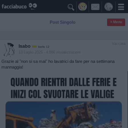

Post Singolo
≡ Menu
Vaccata
Isabo
livello 12
13 Luglio 2025
- 4.886 visualizzazioni
Grazie al "non si sa mai" ho lavatrici da fare per na settimana
mannaggia!