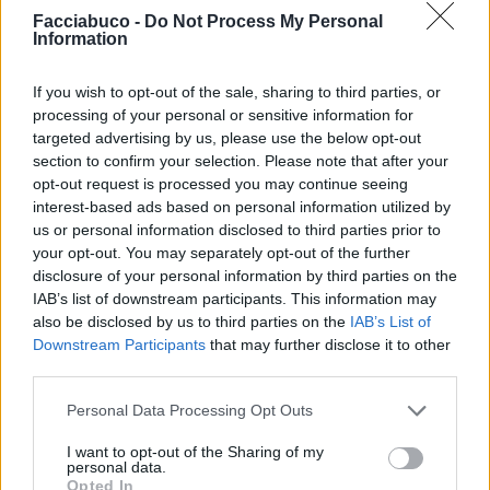
Facciabuco -
Do Not Process My Personal
Information
EbbeneSi
:
Buon lavoro😬 🤗
1
13 Luglio 2025 alle ore 13:56
If you wish to opt-out of the sale, sharing to third parties, or
·
Ti stimo
·
Rispondi
processing of your personal or sensitive information for
targeted advertising by us, please use the below opt-out
Isabo
:
EbbeneSi grazie 🥰
section to confirm your selection. Please note that after your
opt-out request is processed you may continue seeing
1
13 Luglio 2025 alle ore 14:01
interest-based ads based on personal information utilized by
·
Ti stimo
·
Rispondi
us or personal information disclosed to third parties prior to
your opt-out. You may separately opt-out of the further
Nicktuttipresi
:
Ti sei portata dietro almeno un po di
disclosure of your personal information by third parties on the
buffet?
IAB’s list of downstream participants. This information may
1
also be disclosed by us to third parties on the
IAB’s List of
13 Luglio 2025 alle ore 14:11
Downstream Participants
that may further disclose it to other
·
Ti stimo
·
Rispondi
third parties.
Isabo
:
Nicktuttipresi ce l'ho tutto in pancia 😂
Personal Data Processing Opt Outs
stamattina ho fatto una colazione-pranzo 😁
I want to opt-out of the Sharing of my
2
personal data.
13 Luglio 2025 alle ore 14:21
Opted In